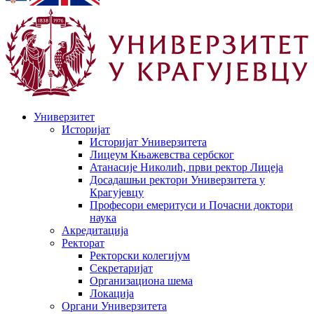
Универзитет
Историјат
Историјат Универзитета
Лицеум Књажевства сербског
Атанасије Николић, први ректор Лицеја
Досадашњи ректори Универзитета у
Крагујевцу
Професори емеритуси и Почасни доктори
наука
Акредитација
Ректорат
Ректорски колегијум
Секретаријат
Организациона шема
Локација
Органи Универзитета