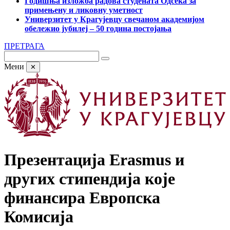
Годишња изложба радова студената Одсека за
примењену и ликовну уметност
Универзитет у Крагујевцу свечаном академијом
обележио јубилеј – 50 година постојања
ПРЕТРАГА
Мени
✕
Презентација Erasmus и
других стипендија које
финансира Европска
Комисија