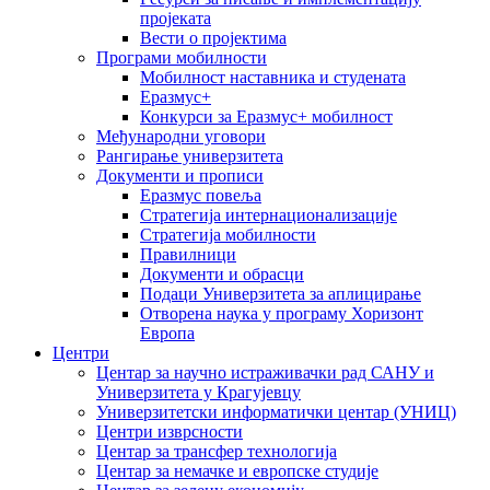
пројеката
Вести о пројектима
Програми мобилности
Мобилност наставника и студената
Еразмус+
Конкурси за Еразмус+ мобилност
Међународни уговори
Рангирање универзитета
Документи и прописи
Еразмус повеља
Стратегија интернационализације
Стратегија мобилности
Правилници
Документи и обрасци
Подаци Универзитета за аплицирање
Отворена наука у програму Хоризонт
Европа
Центри
Центар за научно истраживачки рад САНУ и
Универзитета у Крагујевцу
Универзитетски информатички центар (УНИЦ)
Центри изврсности
Центар за трансфер технологија
Центар за немачке и европске студије