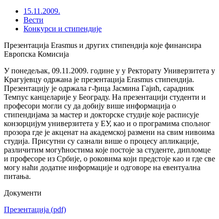
15.11.2009.
Вести
Конкурси и стипендије
Презентација Erasmus и других стипендија које финансира
Европска Комисија
У понедељак, 09.11.2009. године у у Ректорату Универзитета у
Крагујевцу одржана је презентација Erasmus стипендија.
Презентацију је одржала г-ђица Јасмина Гајић, сарадник
Темпус канцеларије у Београду. На презентацији студенти и
професори могли су да добију више информација о
стипендијама за мастер и докторске студије које расписује
конзорцијум универзитета у ЕУ, као и о програмима спољног
прозора где је акценат на академској размени на свим нивоима
студија. Присутни су сазнали више о процесу апликације,
различитим могућностима које постоје за студенте, дипломце
и професоре из Србије, о роковима који предстоје као и где све
могу наћи додатне информације и одговоре на евентуална
питања.
Документи
Презентација
(pdf)