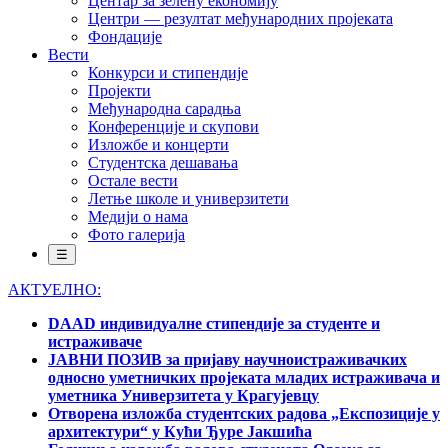
Центар за зелену економију
Центри — резултат међународних пројеката
Фондације
Вести
Конкурси и стипендије
Пројекти
Међународна сарадња
Конференције и скупови
Изложбе и концерти
Студентска дешавања
Остале вести
Летње школе и универзитети
Медији о нама
Фото галерија
☰
АКТУЕЛНО:
DAAD индивидуалне стипендије за студенте и
истраживаче
ЈАВНИ ПОЗИВ за пријаву научноистраживачких
односно уметничких пројеката младих истраживача и
уметника Универзитета у Крагујевцу
Отворена изложба студентских радова „Експозиције у
архитектури“ у Кући Ђуре Јакшића