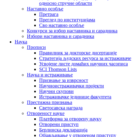
односно стручне области
Наставно особље
Претрага
Преглед по институцијама
Сво наставно особље
Конкурси за избор наставника и сарадника
Избори наставника и сарадника
Наука
Прописи
Правилник за докторске дисертације
Стратегија људских ресурса за истраживаче
Усвојене листе домаћих научних часописа
SCI Thomson Lists
Наука и истраживање
Признање за изврсност
Научноистраживачки пројекти
Научни скупови
Истраживачке јединице факултета
Престижна признања
Светосавска награда
Отвореност науке
Платформа за отворену науку
Отворени приступ
Берлинска декларација
Објављивање у отвореном приступу