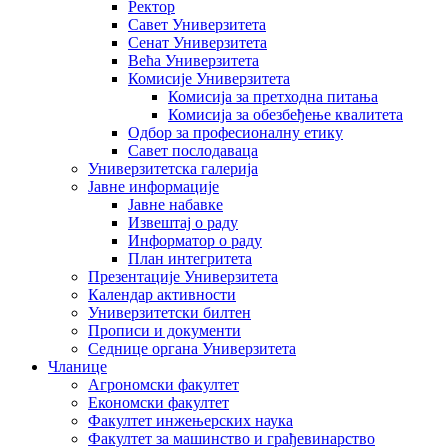
Ректор
Савет Универзитета
Сенат Универзитета
Већа Универзитета
Комисије Универзитета
Комисија за претходна питања
Комисија за обезбеђење квалитета
Одбор за професионалну етику
Савет послодаваца
Универзитетска галерија
Јавне информације
Јавне набавке
Извештај о раду
Информатор о раду
План интегритета
Презентације Универзитета
Календар активности
Универзитетски билтен
Прописи и документи
Седнице органа Универзитета
Чланице
Агрономски факултет
Економски факултет
Факултет инжењерских наука
Факултет за машинство и грађевинарство