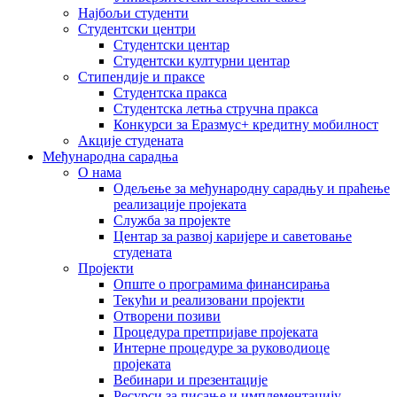
Најбољи студенти
Студентски центри
Студентски центар
Студентски културни центар
Стипендије и праксе
Студентска пракса
Студентска летња стручна пракса
Конкурси за Еразмус+ кредитну мобилност
Акције студената
Међународна сарадња
О нама
Одељење за међународну сарадњу и праћење
реализације пројеката
Служба за пројекте
Центар за развој каријере и саветовање
студената
Пројекти
Опште о програмима финансирања
Текући и реализовани пројекти
Отворени позиви
Процедура претпријаве пројеката
Интерне процедуре за руководиоце
пројеката
Вебинари и презентације
Ресурси за писање и имплементацију