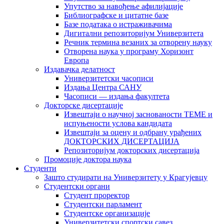
Упутство за навођење афилијације
Библиографске и цитатне базе
Базе података о истраживачима
Дигитални репозиторијум Универзитета
Рeчник термина везаних за отворену науку
Отворена наука у програму Хоризонт
Европа
Издавачка делатност
Универзитетски часописи
Издања Центра САНУ
Часописи — издања факултета
Докторске дисертације
Извештаји о научној заснованости ТЕМЕ и
испуњености услова кандидата
Извештаји за оцену и одбрану урађених
ДОКТОРСКИХ ДИСЕРТАЦИЈА
Репозиторијум докторских дисертација
Промоције доктора наука
Студенти
Зашто студирати на Универзитету у Крагујевцу
Студентски органи
Студент проректор
Студентски парламент
Студентске организације
Универзитетски спортски савез