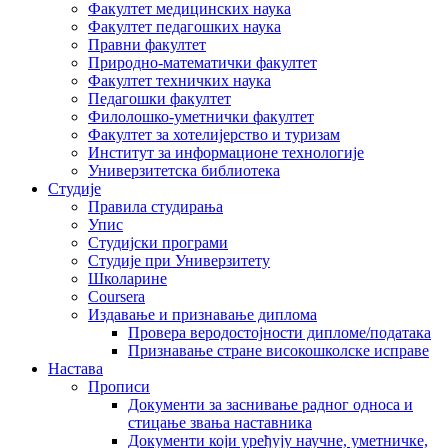
Факултет медицинских наука
Факултет педагошких наука
Правни факултет
Природно-математички факултет
Факултет техничких наука
Педагошки факултет
Филолошко-уметнички факултет
Факултет за хотелијерство и туризам
Институт за информационе технологије
Универзитетска библиотека
Студије
Правила студирања
Упис
Студијски програми
Студије при Универзитету
Школарине
Coursera
Издавање и признавање диплома
Провера веродостојности дипломе/података
Признавање стране високошколске исправе
Настава
Прописи
Документи за заснивање радног односа и
стицање звања наставника
Документи који уређују научне, уметничке,