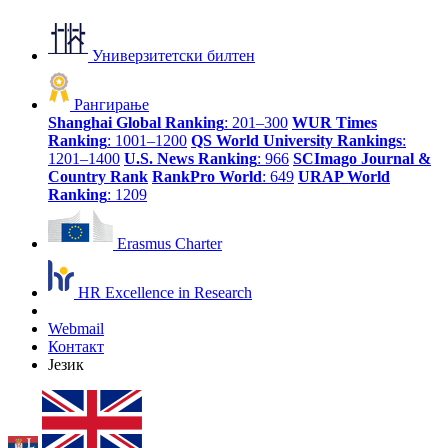
Универзитетски билтен
Рангирање
Shanghai Global Ranking
: 201–300
WUR Times
Ranking
: 1001–1200
QS World University Rankings
:
1201–1400
U.S. News Ranking
: 966
SCImago Journal &
Country Rank
RankPro World
: 649
URAP World
Ranking
: 1209
Erasmus Charter
HR Excellence in Research
Webmail
Контакт
Језик