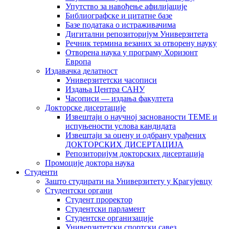
Упутство за навођење афилијације
Библиографске и цитатне базе
Базе података о истраживачима
Дигитални репозиторијум Универзитета
Рeчник термина везаних за отворену науку
Отворена наука у програму Хоризонт
Европа
Издавачка делатност
Универзитетски часописи
Издања Центра САНУ
Часописи — издања факултета
Докторске дисертације
Извештаји о научној заснованости ТЕМЕ и
испуњености услова кандидата
Извештаји за оцену и одбрану урађених
ДОКТОРСКИХ ДИСЕРТАЦИЈА
Репозиторијум докторских дисертација
Промоције доктора наука
Студенти
Зашто студирати на Универзитету у Крагујевцу
Студентски органи
Студент проректор
Студентски парламент
Студентске организације
Универзитетски спортски савез