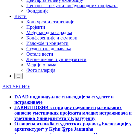
Центар за зелену економију
Центри — резултат међународних пројеката
Фондације
Вести
Конкурси и стипендије
Пројекти
Међународна сарадња
Конференције и скупови
Изложбе и концерти
Студентска дешавања
Остале вести
Летње школе и универзитети
Медији о нама
Фото галерија
☰
АКТУЕЛНО:
DAAD индивидуалне стипендије за студенте и
истраживаче
ЈАВНИ ПОЗИВ за пријаву научноистраживачких
односно уметничких пројеката младих истраживача и
уметника Универзитета у Крагујевцу
Отворена изложба студентских радова „Експозиције у
архитектури“ у Кући Ђуре Јакшића