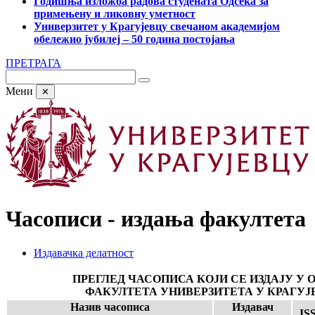
Годишња изложба радова студената Одсека за
примењену и ликовну уметност
Универзитет у Крагујевцу свечаном академијом
обележио јубилеј – 50 година постојања
ПРЕТРАГА
Мени
✕
Часописи - издања факултета
Издавачка делатност
ПРЕГЛЕД ЧАСОПИСА КОЈИ СЕ ИЗДАЈУ У 
ФАКУЛТЕТА УНИВЕРЗИТЕТА У КРАГУЈ
Назив часописа
Издавач
IS