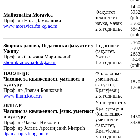
1450
Факултет
593
Mathematica Moravica
техничких
(prin
Проф. др Нада Дамљановић
наука, Чачак
2560
www.moravica.ftn.kg.ac.rs
2 х годишње
554
(onli
2560
Зборник радова, Педагошки факултет у
Педагошки
550
Ужицу
факултет,
2683
Проф. др Снежана Маринковић
Ужице
564
zbornikradova.pfu.kg.ac.rs
1 х годишње
(onli
НАСЛЕЂЕ
Филолошко-
Часопис за књижевност, уметност и
уметнички
1820
културу
факултет,
176
Проф. др Драган Бошковић
Крагујевац
www.filum.kg.ac.rs
2 х годишње
Универзитет у
ЛИПАР
Крагујевцу и
Часопис за књижевност, језик, уметност
Филолошко-
и културу
1450
уметнички
Проф. др Часлав Николић
833
факултет,
Проф. др Јелена Арсенијевић Митрић
Крагујевац
liparcasopis.blogspot.rs
3 х годишње