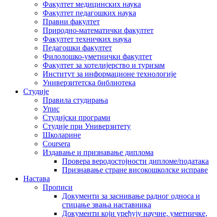
Факултет медицинских наука
Факултет педагошких наука
Правни факултет
Природно-математички факултет
Факултет техничких наука
Педагошки факултет
Филолошко-уметнички факултет
Факултет за хотелијерство и туризам
Институт за информационе технологије
Универзитетска библиотека
Студије
Правила студирања
Упис
Студијски програми
Студије при Универзитету
Школарине
Coursera
Издавање и признавање диплома
Провера веродостојности дипломе/података
Признавање стране високошколске исправе
Настава
Прописи
Документи за заснивање радног односа и
стицање звања наставника
Документи који уређују научне, уметничке,