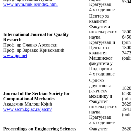
530
www.mvm.fink.rs/index.html
Крагујевац
4 х годишње
Центар за
квалитет
Факултета
инжењерских
1800
International Journal for Quality
наука,
645
Research
Крагујевац и
(prin
Проф. др Славко Арсовски
Центар за
1800
Проф. др Здравко Кривокапић
квалитет
747
www.ijqr.net
Машинског
(onli
факултета у
Подгорици
4 x годишње
Српско
друштво за
1820
рачунску
Journal of the Serbian Society for
653
механику и
Computational Mechanics
(prin
Факултет
Академик Милош Којић
2629
инжењерских
www.sscm.kg.ac.rs/jsscm/
194
наука,
(onli
Крагујевац
2 x годишње
Proceedings on Engineering Sciences
Факултет
2620