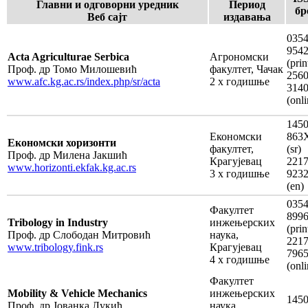
Главни и одговорни уредник
Период
бр
Веб сајт
издавања
0354
954
Acta Agriculturae Serbica
Агрономски
(prin
Проф. др Томо Милошевић
факултет, Чачак
2560
www.afc.kg.ac.rs/index.php/sr/acta
2 x годишње
314
(onli
1450
Економски
863
Економски хоризонти
факултет,
(sr)
Проф. др Милена Јакшић
Крагујевац
2217
www.horizonti.ekfak.kg.ac.rs
3 х годишње
923
(en)
0354
Факултет
899
Tribology in Industry
инжењерских
(prin
Проф. др Слободан Митровић
наука,
2217
www.tribology.fink.rs
Крагујевац
796
4 х годишње
(onli
Факултет
Mobility & Vehicle Mechanics
инжењерских
1450
Проф. др Јованка Лукић
наука,