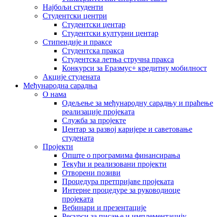
Најбољи студенти
Студентски центри
Студентски центар
Студентски културни центар
Стипендије и праксе
Студентска пракса
Студентска летња стручна пракса
Конкурси за Еразмус+ кредитну мобилност
Акције студената
Међународна сарадња
О нама
Одељење за међународну сарадњу и праћење
реализације пројеката
Служба за пројекте
Центар за развој каријере и саветовање
студената
Пројекти
Опште о програмима финансирања
Текући и реализовани пројекти
Отворени позиви
Процедура претпријаве пројеката
Интерне процедуре за руководиоце
пројеката
Вебинари и презентације
Ресурси за писање и имплементацију