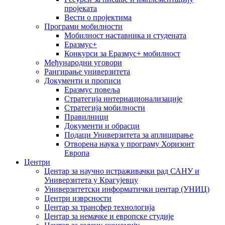
пројеката
Вести о пројектима
Програми мобилности
Мобилност наставника и студената
Еразмус+
Конкурси за Еразмус+ мобилност
Међународни уговори
Рангирање универзитета
Документи и прописи
Еразмус повеља
Стратегија интернационализације
Стратегија мобилности
Правилници
Документи и обрасци
Подаци Универзитета за аплицирање
Отворена наука у програму Хоризонт
Европа
Центри
Центар за научно истраживачки рад САНУ и
Универзитета у Крагујевцу
Универзитетски информатички центар (УНИЦ)
Центри изврсности
Центар за трансфер технологија
Центар за немачке и европске студије