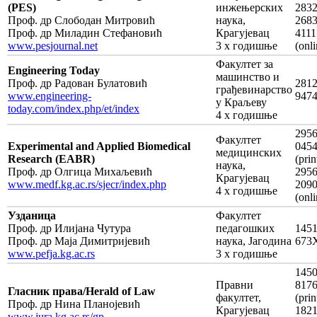
(PES)
инжењерских
283
Проф. др Слободан Митровић
наука,
2683
Проф. др Миладин Стефановић
Крагујевац
4111
www.pesjournal.net
3 х годишње
(оnli
Факултет за
Engineering Today
машинство и
Проф. др Радован Булатовић
2812
грађевинарство
www.engineering-
947
у Краљеву
today.com/index.php/et/index
4 х годишње
2956
Факултет
Experimental and Applied Biomedical
045
медицинских
Research (EABR)
(prin
наука,
Проф. др Олгица Михаљевић
2956
Крагујевац
www.medf.kg.ac.rs/sjecr/index.php
209
4 х годишње
(onli
Узданица
Факултет
Проф. др Илијана Чутура
педагошких
1451
Проф. др Маја Димитријевић
наука, Јагодина
673
www.pefja.kg.ac.rs
3 х годишње
1450
Правни
817
Гласник права/Herald of Law
факултет,
(prin
Проф. др Нина Планојевић
Крагујевац
1821
www.jura.kg.ac.rs/gp