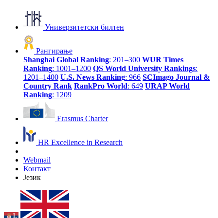
Универзитетски билтен
Рангирање
Shanghai Global Ranking
: 201–300
WUR Times
Ranking
: 1001–1200
QS World University Rankings
:
1201–1400
U.S. News Ranking
: 966
SCImago Journal &
Country Rank
RankPro World
: 649
URAP World
Ranking
: 1209
Erasmus Charter
HR Excellence in Research
Webmail
Контакт
Језик