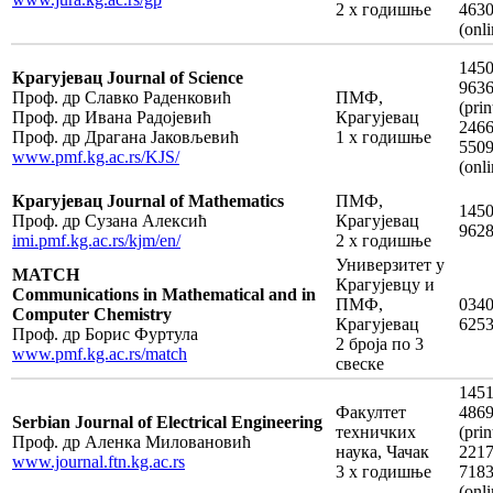
2 х годишње
463
(оnli
1450
Крагујевац Journal of Science
963
Проф. др Славко Раденковић
ПМФ,
(prin
Проф. др Ивана Радојевић
Крагујевац
2466
Проф. др Драгана Јаковљевић
1 х годишње
550
www.pmf.kg.ac.rs/KJS/
(оnli
Крагујевац Journal of Mathematics
ПМФ,
1450
Проф. др Сузана Алексић
Крагујевац
962
imi.pmf.kg.ac.rs/kjm/en/
2 х годишње
Универзитет у
MATCH
Крагујевцу и
Communications in Mathematical and in
ПМФ,
0340
Computer Chemistry
Крагујевац
625
Проф. др Борис Фуртула
2 броја по 3
www.pmf.kg.ac.rs/match
свеске
1451
Факултет
486
Serbian Journal of Electrical Engineering
техничких
(prin
Проф. др Аленка Миловановић
наука, Чачак
2217
www.journal.ftn.kg.ac.rs
3 х годишње
718
(onli