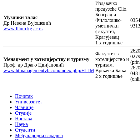
Издавачко
предузеће Clio,
Београд и
Музички талас
Филолошко-
0354
Др Невена Вујошевић
уметнички
931
www.filum.kg.ac.rs
факултет,
Крагујевац
1 х годишње
2620
Факултет за
027
Менаџмент у хотелијерству и туризму
хотелијерство и
(prin
Проф. др Драго Цвијановић
туризам,
2620
www.htmanagementvb.com/index.php/HITM
Врњачка Бања
048
2 х годишње
(onli
Почетак
Универзитет
Чланице
Студије
Настава
Наука
Студенти
Међународна сарадња