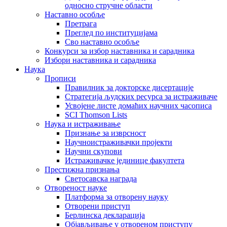
односно стручне области
Наставно особље
Претрага
Преглед по институцијама
Сво наставно особље
Конкурси за избор наставника и сарадника
Избори наставника и сарадника
Наука
Прописи
Правилник за докторске дисертације
Стратегија људских ресурса за истраживаче
Усвојене листе домаћих научних часописа
SCI Thomson Lists
Наука и истраживање
Признање за изврсност
Научноистраживачки пројекти
Научни скупови
Истраживачке јединице факултета
Престижна признања
Светосавска награда
Отвореност науке
Платформа за отворену науку
Отворени приступ
Берлинска декларација
Објављивање у отвореном приступу