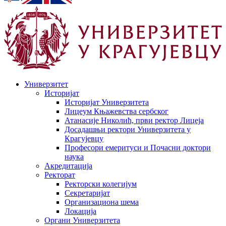
Универзитет
Историјат
Историјат Универзитета
Лицеум Књажевства сербског
Атанасије Николић, први ректор Лицеја
Досадашњи ректори Универзитета у
Крагујевцу
Професори емеритуси и Почасни доктори
наука
Акредитација
Ректорат
Ректорски колегијум
Секретаријат
Организациона шема
Локација
Органи Универзитета