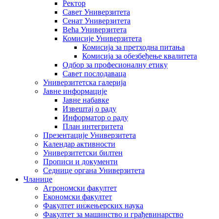
Ректор
Савет Универзитета
Сенат Универзитета
Већа Универзитета
Комисије Универзитета
Комисија за претходна питања
Комисија за обезбеђење квалитета
Одбор за професионалну етику
Савет послодаваца
Универзитетска галерија
Јавне информације
Јавне набавке
Извештај о раду
Информатор о раду
План интегритета
Презентације Универзитета
Календар активности
Универзитетски билтен
Прописи и документи
Седнице органа Универзитета
Чланице
Агрономски факултет
Економски факултет
Факултет инжењерских наука
Факултет за машинство и грађевинарство