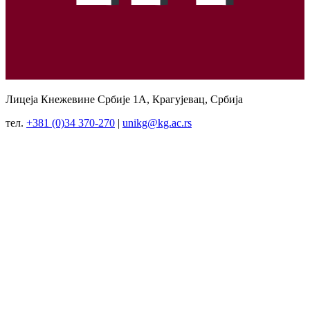
Лицеја Кнежевине Србије 1А, Крагујевац, Србија
тел.
+381 (0)34 370-270
|
unikg@kg.ac.rs