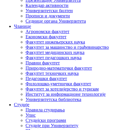
Презентације Универзитета
Календар активности
Универзитетски билтен
Прописи и документи
Седнице органа Универзитета
Чланице
Агрономски факултет
Економски факултет
Факултет инжењерских наука
Факултет за машинство и грађевинарство
Факултет медицинских наука
Факултет педагошких наука
Правни факултет
Природно-математички факултет
Факултет техничких наука
Педагошки факултет
Филолошко-уметнички факултет
Факултет за хотелијерство и туризам
Институт за информационе технологије
Универзитетска библиотека
Студије
Правила студирања
Упис
Студијски програми
Студије при Универзитету