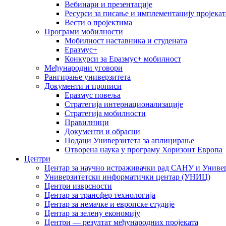
Вебинари и презентације
Ресурси за писање и имплементацију пројекат
Вести о пројектима
Програми мобилности
Мобилност наставника и студената
Еразмус+
Конкурси за Еразмус+ мобилност
Међународни уговори
Рангирање универзитета
Документи и прописи
Еразмус повеља
Стратегија интернационализације
Стратегија мобилности
Правилници
Документи и обрасци
Подаци Универзитета за аплицирање
Отворена наука у програму Хоризонт Европа
Центри
Центар за научно истраживачки рад САНУ и Универ
Универзитетски информатички центар (УНИЦ)
Центри изврсности
Центар за трансфер технологија
Центар за немачке и европске студије
Центар за зелену економију
Центри — резултат међународних пројеката