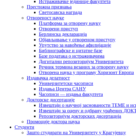
Истраживачке јединице факултета
Престижна признања
Светосавска награда
Отвореност науке
Платформа за отворену науку
Отворени приступ
Берлинска декларација
Објављивање у отвореном приступу
Упутство за навођење афилијације
Библиографске и цитатне базе
Базе података о истраживачима
Дигитални репозиторијум Универзитета
Рeчник термина везаних за отворену науку
Отворена наука у програму Хоризонт Европа
Издавачка делатност
Универзитетски часописи
Издања Центра САНУ
Часописи — издања факултета
Докторске дисертације
Извештаји о научној заснованости ТЕМЕ и ис
Извештаји за оцену и одбрану урађених
Репозиторијум докторских дисертација
Промоције доктора наука
Студенти
Зашто студирати на Универзитету у Крагујевцу