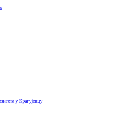
а
зитета у Крагујевцу