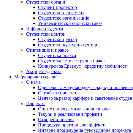
Студентски органи
Студент проректор
Студентски парламент
Студентске организације
Универзитетски спортски савез
Најбољи студенти
Студентски центри
Студентски центар
Студентски културни центар
Стипендије и праксе
Студентска пракса
Студентска летња стручна пракса
Конкурси за Еразмус+ кредитну мобилност
Акције студената
Међународна сарадња
О нама
Одељење за међународну сарадњу и праћење р
Служба за пројекте
Центар за развој каријере и саветовање студен
Пројекти
Опште о програмима финансирања
Текући и реализовани пројекти
Отворени позиви
Процедура претпријаве пројеката
Интерне процедуре за руководиоце пројеката