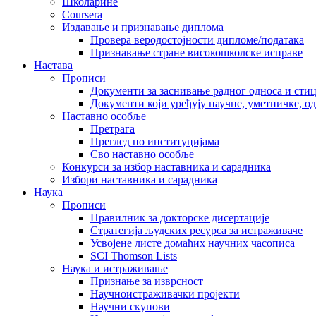
Школарине
Coursera
Издавање и признавање диплома
Провера веродостојности дипломе/података
Признавање стране високошколске исправе
Настава
Прописи
Документи за заснивање радног односа и сти
Документи који уређују научне, уметничке, о
Наставно особље
Претрага
Преглед по институцијама
Сво наставно особље
Конкурси за избор наставника и сарадника
Избори наставника и сарадника
Наука
Прописи
Правилник за докторске дисертације
Стратегија људских ресурса за истраживаче
Усвојене листе домаћих научних часописа
SCI Thomson Lists
Наука и истраживање
Признање за изврсност
Научноистраживачки пројекти
Научни скупови