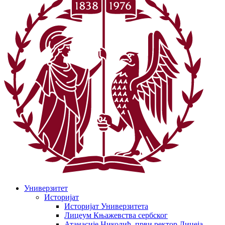
Универзитет
Историјат
Историјат Универзитета
Лицеум Књажевства сербског
Атанасије Николић, први ректор Лицеја