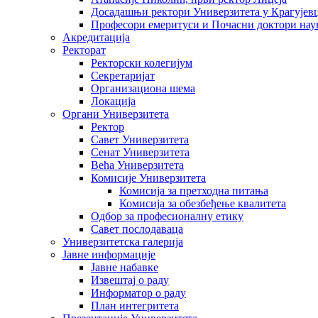
Досадашњи ректори Универзитета у Крагујев
Професори емеритуси и Почасни доктори нау
Акредитација
Ректорат
Ректорски колегијум
Секретаријат
Организациона шема
Локација
Органи Универзитета
Ректор
Савет Универзитета
Сенат Универзитета
Већа Универзитета
Комисије Универзитета
Комисија за претходна питања
Комисија за обезбеђење квалитета
Одбор за професионалну етику
Савет послодаваца
Универзитетска галерија
Јавне информације
Јавне набавке
Извештај о раду
Информатор о раду
План интегритета