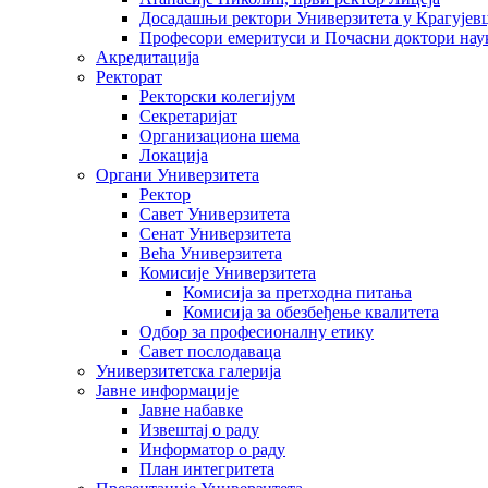
Досадашњи ректори Универзитета у Крагујев
Професори емеритуси и Почасни доктори нау
Акредитација
Ректорат
Ректорски колегијум
Секретаријат
Организациона шема
Локација
Органи Универзитета
Ректор
Савет Универзитета
Сенат Универзитета
Већа Универзитета
Комисије Универзитета
Комисија за претходна питања
Комисија за обезбеђење квалитета
Одбор за професионалну етику
Савет послодаваца
Универзитетска галерија
Јавне информације
Јавне набавке
Извештај о раду
Информатор о раду
План интегритета