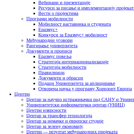
Вебинари и презентације
Ресурси за писање и имплементацију пројекат
Вести о пројектима
Програми мобилности
Мобилност наставника и студената
Еразмус+
Конкурси за Еразмус+ мобилност
Међународни уговори
Рангирање универзитета
Документи и прописи
Еразмус повеља
Стратегија интернационализације
Стратегија мобилности
Правилници
Документи и обрасци
Подаци Универзитета за аплицирање
Отворена наука у програму Хоризонт Европа
Центри
Центар за научно истраживачки рад САНУ и Универ
Универзитетски информатички центар (УНИЦ)
Центри изврсности
Центар за трансфер технологија
Центар за немачке и европске студије
Центар за зелену економију
Центри — резултат међународних пројеката