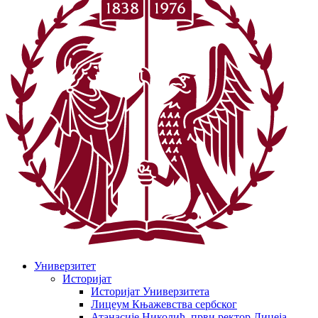
Универзитет
Историјат
Историјат Универзитета
Лицеум Књажевства сербског
Атанасије Николић, први ректор Лицеја