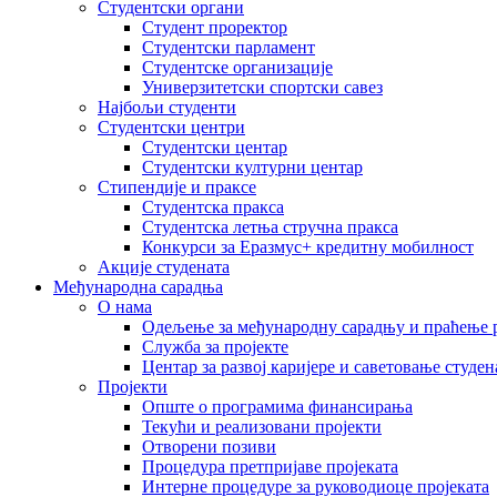
Студентски органи
Студент проректор
Студентски парламент
Студентске организације
Универзитетски спортски савез
Најбољи студенти
Студентски центри
Студентски центар
Студентски културни центар
Стипендије и праксе
Студентска пракса
Студентска летња стручна пракса
Конкурси за Еразмус+ кредитну мобилност
Акције студената
Међународна сарадња
О нама
Одељење за међународну сарадњу и праћење р
Служба за пројекте
Центар за развој каријере и саветовање студен
Пројекти
Опште о програмима финансирања
Текући и реализовани пројекти
Отворени позиви
Процедура претпријаве пројеката
Интерне процедуре за руководиоце пројеката