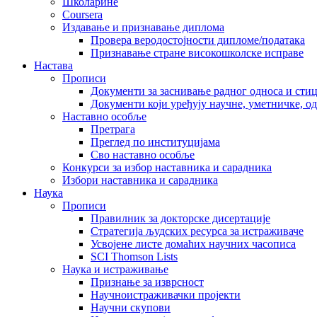
Школарине
Coursera
Издавање и признавање диплома
Провера веродостојности дипломе/података
Признавање стране високошколске исправе
Настава
Прописи
Документи за заснивање радног односа и сти
Документи који уређују научне, уметничке, о
Наставно особље
Претрага
Преглед по институцијама
Сво наставно особље
Конкурси за избор наставника и сарадника
Избори наставника и сарадника
Наука
Прописи
Правилник за докторске дисертације
Стратегија људских ресурса за истраживаче
Усвојене листе домаћих научних часописа
SCI Thomson Lists
Наука и истраживање
Признање за изврсност
Научноистраживачки пројекти
Научни скупови