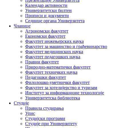
Презентације Универзитета
Календар активности
Универзитетски билтен
Прописи и документи
Седнице органа Универзитета
Чланице
Агрономски факултет
Економски факултет
Факултет инжењерских наука
Факултет за машинство и грађевинарство
Факултет медицинских наука
Факултет педагошких наука
Правни факултет
Природно-математички факултет
Факултет техничких наука
Педагошки факултет
Филолошко-уметнички факултет
Факултет за хотелијерство и туризам
Институт за информационе технологије
Универзитетска библиотека
Студије
Правила студирања
Упис
Студијски програми
Студије при Универзитету