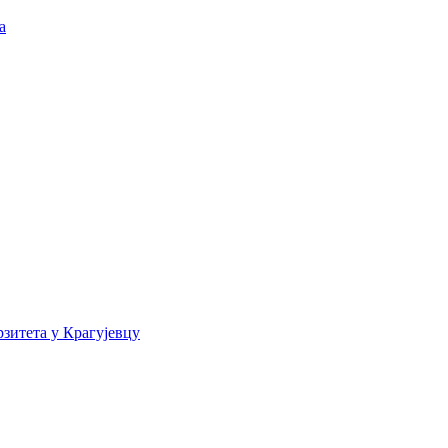
а
зитета у Крагујевцу