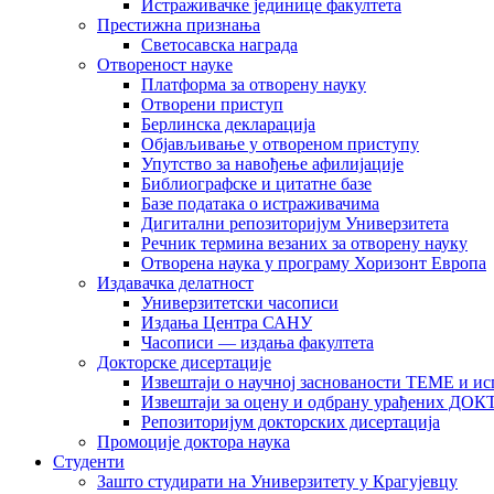
Истраживачке јединице факултета
Престижна признања
Светосавска награда
Отвореност науке
Платформа за отворену науку
Отворени приступ
Берлинска декларација
Објављивање у отвореном приступу
Упутство за навођење афилијације
Библиографске и цитатне базе
Базе података о истраживачима
Дигитални репозиторијум Универзитета
Рeчник термина везаних за отворену науку
Отворена наука у програму Хоризонт Европа
Издавачка делатност
Универзитетски часописи
Издања Центра САНУ
Часописи — издања факултета
Докторске дисертације
Извештаји о научној заснованости ТЕМЕ и ис
Извештаји за оцену и одбрану урађених
Репозиторијум докторских дисертација
Промоције доктора наука
Студенти
Зашто студирати на Универзитету у Крагујевцу