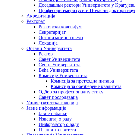
Досадашњи ректори Универзитета у Крагујев
Професори емеритуси и Почасни доктори нау
Акредитација
Ректорат
Ректорски колегијум
Секретаријат
Организациона шема
Локација
Органи Универзитета
Ректор
Савет Универзитета
Сенат Универзитета
Већа Универзитета
Комисије Универзитета
Комисија за претходна питања
Комисија за обезбеђење квалитета
Одбор за професионалну етику
Савет послодаваца
Универзитетска галерија
Јавне информације
Јавне набавке
Извештај о раду
Информатор о раду
План интегритета