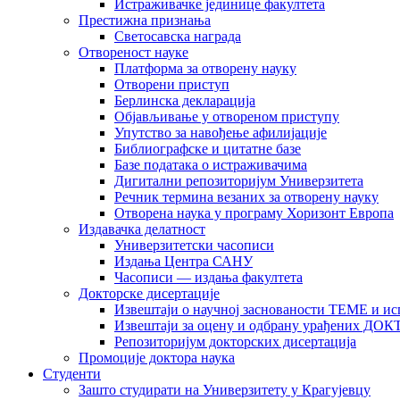
Истраживачке јединице факултета
Престижна признања
Светосавска награда
Отвореност науке
Платформа за отворену науку
Отворени приступ
Берлинска декларација
Објављивање у отвореном приступу
Упутство за навођење афилијације
Библиографске и цитатне базе
Базе података о истраживачима
Дигитални репозиторијум Универзитета
Рeчник термина везаних за отворену науку
Отворена наука у програму Хоризонт Европа
Издавачка делатност
Универзитетски часописи
Издања Центра САНУ
Часописи — издања факултета
Докторске дисертације
Извештаји о научној заснованости ТЕМЕ и ис
Извештаји за оцену и одбрану урађених
Репозиторијум докторских дисертација
Промоције доктора наука
Студенти
Зашто студирати на Универзитету у Крагујевцу