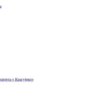
а
зитета у Крагујевцу