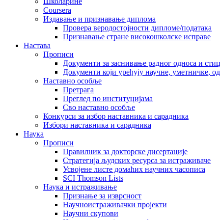
Школарине
Coursera
Издавање и признавање диплома
Провера веродостојности дипломе/података
Признавање стране високошколске исправе
Настава
Прописи
Документи за заснивање радног односа и сти
Документи који уређују научне, уметничке, о
Наставно особље
Претрага
Преглед по институцијама
Сво наставно особље
Конкурси за избор наставника и сарадника
Избори наставника и сарадника
Наука
Прописи
Правилник за докторске дисертације
Стратегија људских ресурса за истраживаче
Усвојене листе домаћих научних часописа
SCI Thomson Lists
Наука и истраживање
Признање за изврсност
Научноистраживачки пројекти
Научни скупови