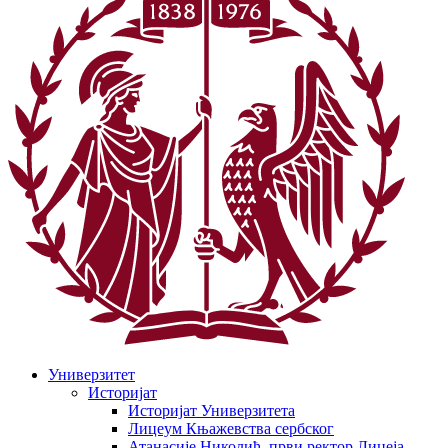
Универзитет
Историјат
Историјат Универзитета
Лицеум Књажевства сербског
Атанасије Николић, први ректор Лицеја