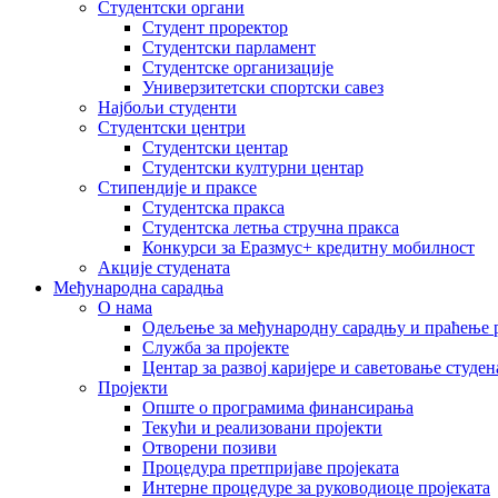
Студентски органи
Студент проректор
Студентски парламент
Студентске организације
Универзитетски спортски савез
Најбољи студенти
Студентски центри
Студентски центар
Студентски културни центар
Стипендије и праксе
Студентска пракса
Студентска летња стручна пракса
Конкурси за Еразмус+ кредитну мобилност
Акције студената
Међународна сарадња
О нама
Одељење за међународну сарадњу и праћење р
Служба за пројекте
Центар за развој каријере и саветовање студен
Пројекти
Опште о програмима финансирања
Текући и реализовани пројекти
Отворени позиви
Процедура претпријаве пројеката
Интерне процедуре за руководиоце пројеката