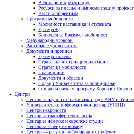
Вебинари и презентације
Ресурси за писање и имплементацију пројекат
Вести о пројектима
Програми мобилности
Мобилност наставника и студената
Еразмус+
Конкурси за Еразмус+ мобилност
Међународни уговори
Рангирање универзитета
Документи и прописи
Еразмус повеља
Стратегија интернационализације
Стратегија мобилности
Правилници
Документи и обрасци
Подаци Универзитета за аплицирање
Отворена наука у програму Хоризонт Европа
Центри
Центар за научно истраживачки рад САНУ и Универ
Универзитетски информатички центар (УНИЦ)
Центри изврсности
Центар за трансфер технологија
Центар за немачке и европске студије
Центар за зелену економију
Центри — резултат међународних пројеката