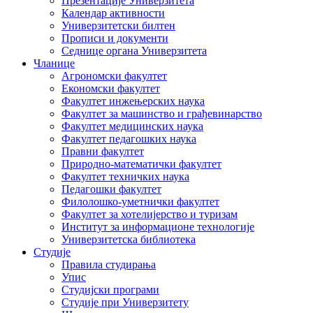
Презентације Универзитета
Календар активности
Универзитетски билтен
Прописи и документи
Седнице органа Универзитета
Чланице
Агрономски факултет
Економски факултет
Факултет инжењерских наука
Факултет за машинство и грађевинарство
Факултет медицинских наука
Факултет педагошких наука
Правни факултет
Природно-математички факултет
Факултет техничких наука
Педагошки факултет
Филолошко-уметнички факултет
Факултет за хотелијерство и туризам
Институт за информационе технологије
Универзитетска библиотека
Студије
Правила студирања
Упис
Студијски програми
Студије при Универзитету