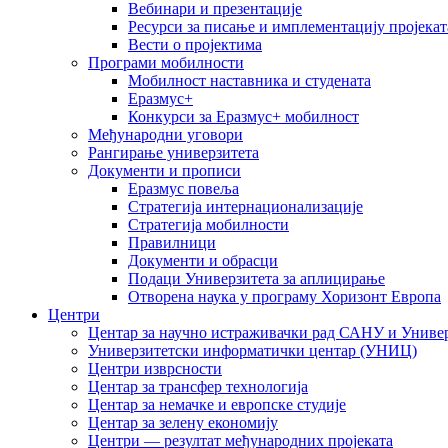
Вебинари и презентације
Ресурси за писање и имплементацију пројекат
Вести о пројектима
Програми мобилности
Мобилност наставника и студената
Еразмус+
Конкурси за Еразмус+ мобилност
Међународни уговори
Рангирање универзитета
Документи и прописи
Еразмус повеља
Стратегија интернационализације
Стратегија мобилности
Правилници
Документи и обрасци
Подаци Универзитета за аплицирање
Отворена наука у програму Хоризонт Европа
Центри
Центар за научно истраживачки рад САНУ и Универ
Универзитетски информатички центар (УНИЦ)
Центри изврсности
Центар за трансфер технологија
Центар за немачке и европске студије
Центар за зелену економију
Центри — резултат међународних пројеката