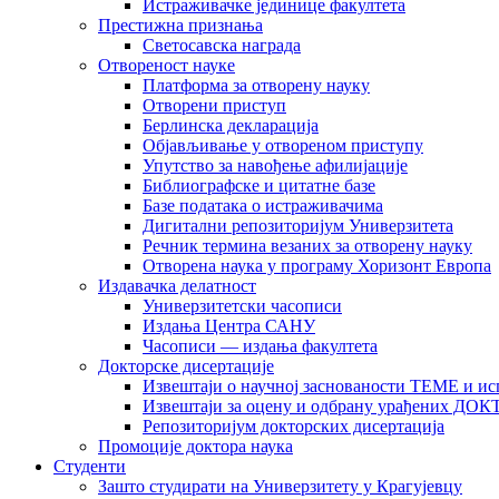
Истраживачке јединице факултета
Престижна признања
Светосавска награда
Отвореност науке
Платформа за отворену науку
Отворени приступ
Берлинска декларација
Објављивање у отвореном приступу
Упутство за навођење афилијације
Библиографске и цитатне базе
Базе података о истраживачима
Дигитални репозиторијум Универзитета
Рeчник термина везаних за отворену науку
Отворена наука у програму Хоризонт Европа
Издавачка делатност
Универзитетски часописи
Издања Центра САНУ
Часописи — издања факултета
Докторске дисертације
Извештаји о научној заснованости ТЕМЕ и ис
Извештаји за оцену и одбрану урађених
Репозиторијум докторских дисертација
Промоције доктора наука
Студенти
Зашто студирати на Универзитету у Крагујевцу