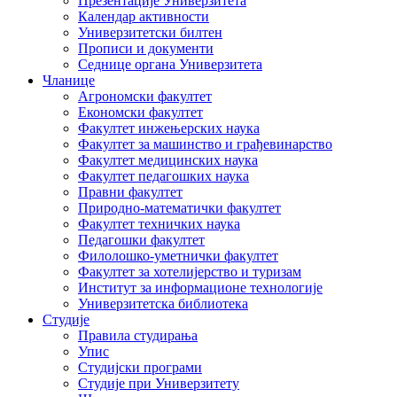
Презентације Универзитета
Календар активности
Универзитетски билтен
Прописи и документи
Седнице органа Универзитета
Чланице
Агрономски факултет
Економски факултет
Факултет инжењерских наука
Факултет за машинство и грађевинарство
Факултет медицинских наука
Факултет педагошких наука
Правни факултет
Природно-математички факултет
Факултет техничких наука
Педагошки факултет
Филолошко-уметнички факултет
Факултет за хотелијерство и туризам
Институт за информационе технологије
Универзитетска библиотека
Студије
Правила студирања
Упис
Студијски програми
Студије при Универзитету