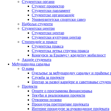
Студентски органи
Студент проректор
Студентски парламент
Студентске организације
Универзитетски спортски савез
Најбољи студенти
Студентски центри
Студентски центар
Студентски културни центар
Стипендије и праксе
Студентска пракса
Студентска летња стручна пракса
Конкурси за Еразмус+ кредитну мобилност
Акције студената
Међународна сарадња
О нама
Одељење за међународну сарадњу и праћење р
Служба за пројекте
Центар за развој каријере и саветовање студен
Пројекти
Опште о програмима финансирања
Текући и реализовани пројекти
Отворени позиви
Процедура претпријаве пројеката
Интерне процедуре за руководиоце пројеката