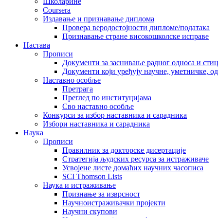
Школарине
Coursera
Издавање и признавање диплома
Провера веродостојности дипломе/података
Признавање стране високошколске исправе
Настава
Прописи
Документи за заснивање радног односа и сти
Документи који уређују научне, уметничке, о
Наставно особље
Претрага
Преглед по институцијама
Сво наставно особље
Конкурси за избор наставника и сарадника
Избори наставника и сарадника
Наука
Прописи
Правилник за докторске дисертације
Стратегија људских ресурса за истраживаче
Усвојене листе домаћих научних часописа
SCI Thomson Lists
Наука и истраживање
Признање за изврсност
Научноистраживачки пројекти
Научни скупови