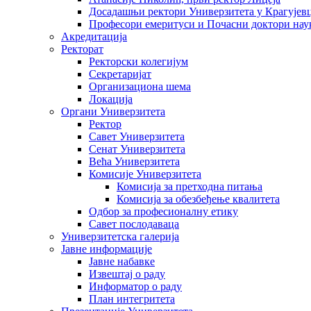
Досадашњи ректори Универзитета у Крагујев
Професори емеритуси и Почасни доктори нау
Акредитација
Ректорат
Ректорски колегијум
Секретаријат
Организациона шема
Локација
Органи Универзитета
Ректор
Савет Универзитета
Сенат Универзитета
Већа Универзитета
Комисије Универзитета
Комисија за претходна питања
Комисија за обезбеђење квалитета
Одбор за професионалну етику
Савет послодаваца
Универзитетска галерија
Јавне информације
Јавне набавке
Извештај о раду
Информатор о раду
План интегритета