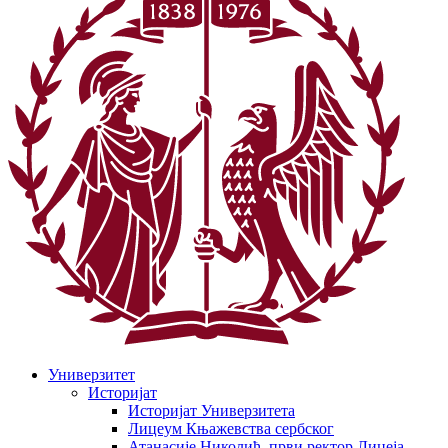
Универзитет
Историјат
Историјат Универзитета
Лицеум Књажевства сербског
Атанасије Николић, први ректор Лицеја