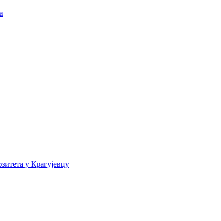
а
зитета у Крагујевцу