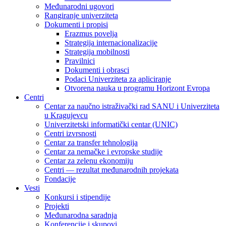
Međunarodni ugovori
Rangiranje univerziteta
Dokumenti i propisi
Erazmus povelja
Strategija internacionalizacije
Strategija mobilnosti
Pravilnici
Dokumenti i obrasci
Podaci Univerziteta za apliciranje
Otvorena nauka u programu Horizont Evropa
Centri
Centar za naučno istraživački rad SANU i Univerziteta
u Kragujevcu
Univerzitetski informatički centar (UNIC)
Centri izvrsnosti
Centar za transfer tehnologija
Centar za nemačke i evropske studije
Centar za zelenu ekonomiju
Centri — rezultat međunarodnih projekata
Fondacije
Vesti
Konkursi i stipendije
Projekti
Međunarodna saradnja
Konferencije i skupovi