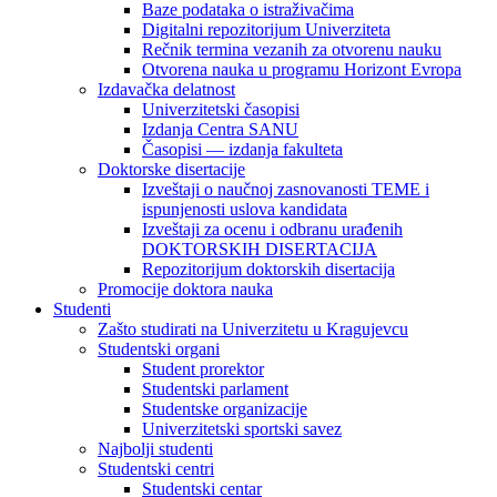
Baze podataka o istraživačima
Digitalni repozitorijum Univerziteta
Rečnik termina vezanih za otvorenu nauku
Otvorena nauka u programu Horizont Evropa
Izdavačka delatnost
Univerzitetski časopisi
Izdanja Centra SANU
Časopisi — izdanja fakulteta
Doktorske disertacije
Izveštaji o naučnoj zasnovanosti TEME i
ispunjenosti uslova kandidata
Izveštaji za ocenu i odbranu urađenih
DOKTORSKIH DISERTACIJA
Repozitorijum doktorskih disertacija
Promocije doktora nauka
Studenti
Zašto studirati na Univerzitetu u Kragujevcu
Studentski organi
Student prorektor
Studentski parlament
Studentske organizacije
Univerzitetski sportski savez
Najbolji studenti
Studentski centri
Studentski centar