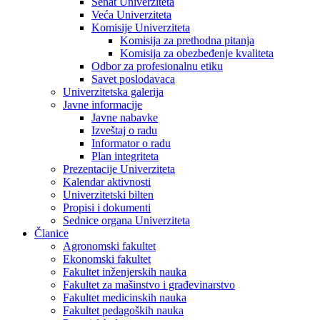
Senat Univerziteta
Veća Univerziteta
Komisije Univerziteta
Komisija za prethodna pitanja
Komisija za obezbeđenje kvaliteta
Odbor za profesionalnu etiku
Savet poslodavaca
Univerzitetska galerija
Javne informacije
Javne nabavke
Izveštaj o radu
Informator o radu
Plan integriteta
Prezentacije Univerziteta
Kalendar aktivnosti
Univerzitetski bilten
Propisi i dokumenti
Sednice organa Univerziteta
Članice
Agronomski fakultet
Ekonomski fakultet
Fakultet inženjerskih nauka
Fakultet za mašinstvo i građevinarstvo
Fakultet medicinskih nauka
Fakultet pedagoških nauka