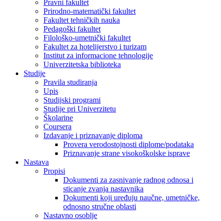
Pravni fakultet
Prirodno-matematički fakultet
Fakultet tehničkih nauka
Pedagoški fakultet
Filološko-umetnički fakultet
Fakultet za hotelijerstvo i turizam
Institut za informacione tehnologije
Univerzitetska biblioteka
Studije
Pravila studiranja
Upis
Studijski programi
Studije pri Univerzitetu
Školarine
Coursera
Izdavanje i priznavanje diploma
Provera verodostojnosti diplome/podataka
Priznavanje strane visokoškolske isprave
Nastava
Propisi
Dokumenti za zasnivanje radnog odnosa i
sticanje zvanja nastavnika
Dokumenti koji uređuju naučne, umetničke,
odnosno stručne oblasti
Nastavno osoblje