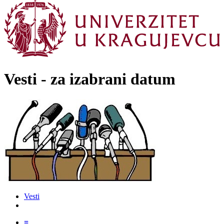
Vesti - za izabrani datum
Vesti
≡