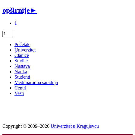
opširnije
►
1
Početak
Univerzitet
Članice
Studije
Nastava
Nauka
Studenti
Međunarodna saradnja
Centri
Vesti
Copyright © 2009–2026
Univerzitet u Kragujevcu