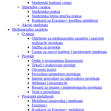
Studentski kulturni centar
Stipendije i prakse
Studentska praksa
Studentska letnja stručna praksa
Konkursi za Erazmus+ kreditnu mobilnost
Akcije studenata
Međunarodna saradnja
O nama
Odeljenje za međunarodnu saradnju i praćenje
realizacije projekata
Služba za projekte
Centar za razvoj karijere i savetovanje studenata
Projekti
Opšte o programima finansiranja
Tekući i realizovani projekti
Otvoreni pozivi
Procedura pretprijave projekata
Interne procedure za rukovodioce projekata
Webinari i prezentacije
Resursi za pisanje i implementaciju projekata
Vesti o projektima
Programi mobilnosti
Mobilnost nastavnika i studenata
Erazmus+
Konkursi za Erazmus+ mobilnost