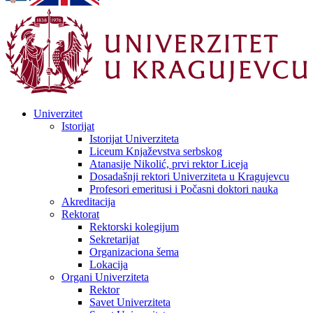
Univerzitet
Istorijat
Istorijat Univerziteta
Liceum Knjaževstva serbskog
Atanasije Nikolić, prvi rektor Liceja
Dosadašnji rektori Univerziteta u Kragujevcu
Profesori emeritusi i Počasni doktori nauka
Akreditacija
Rektorat
Rektorski kolegijum
Sekretarijat
Organizaciona šema
Lokacija
Organi Univerziteta
Rektor
Savet Univerziteta