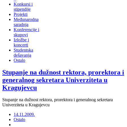
Konkursi i
stipendije
Projekti
Međunarodna
saradnja
Konferencije i
skupovi
Izložbe i
koncerti
Studentska
dešavanja
Ostalo
Stupanje na dužnost rektora, prorektora i
generalnog sekretara Univerziteta u
Kragujevcu
Stupanje na dužnost rektora, prorektora i generalnog sekretara
Univerziteta u Kragujevcu
14.11.2009.
Ostalo