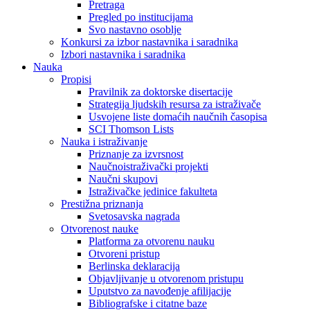
Pretraga
Pregled po institucijama
Svo nastavno osoblje
Konkursi za izbor nastavnika i saradnika
Izbori nastavnika i saradnika
Nauka
Propisi
Pravilnik za doktorske disertacije
Strategija ljudskih resursa za istraživače
Usvojene liste domaćih naučnih časopisa
SCI Thomson Lists
Nauka i istraživanje
Priznanje za izvrsnost
Naučnoistraživački projekti
Naučni skupovi
Istraživačke jedinice fakulteta
Prestižna priznanja
Svetosavska nagrada
Otvorenost nauke
Platforma za otvorenu nauku
Otvoreni pristup
Berlinska deklaracija
Objavljivanje u otvorenom pristupu
Uputstvo za navođenje afilijacije
Bibliografske i citatne baze