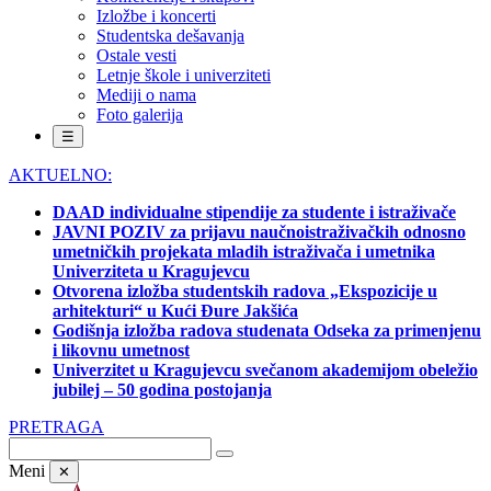
Izložbe i koncerti
Studentska dešavanja
Ostale vesti
Letnje škole i univerziteti
Mediji o nama
Foto galerija
☰
AKTUELNO:
DAAD individualne stipendije za studente i istraživače
JAVNI POZIV za prijavu naučnoistraživačkih odnosno
umetničkih projekata mladih istraživača i umetnika
Univerziteta u Kragujevcu
Otvorena izložba studentskih radova „Ekspozicije u
arhitekturi“ u Kući Đure Jakšića
Godišnja izložba radova studenata Odseka za primenjenu
i likovnu umetnost
Univerzitet u Kragujevcu svečanom akademijom obeležio
jubilej – 50 godina postojanja
PRETRAGA
Meni
✕