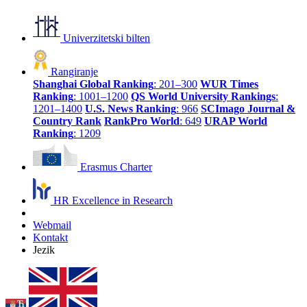
Univerzitetski bilten
Rangiranje
Shanghai Global Ranking
: 201–300
WUR Times
Ranking
: 1001–1200
QS World University Rankings
:
1201–1400
U.S. News Ranking
: 966
SCImago Journal &
Country Rank
RankPro World
: 649
URAP World
Ranking
: 1209
Erasmus Charter
HR Excellence in Research
Webmail
Kontakt
Jezik