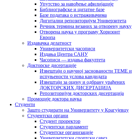
Упутство за навођење афилијације
Библиографске и цитатне базе
Базе података о истраживачима
Дигитални репозиторијум Универзитета
Рeчник термина везаних за отворену науку
Отворена наука у програму Хоризонт
Европа
Издавачка делатност
Универзитетски часописи
Издања Центра САНУ
Часописи — издања факултета
Докторске дисертације
Извештаји о научној заснованости ТЕМЕ и
испуњености услова кандидата
Извештаји за оцену и одбрану урађених
ДОКТОРСКИХ ДИСЕРТАЦИЈА
Репозиторијум докторских дисертација
Промоције доктора наука
Студенти
Зашто студирати на Универзитету у Крагујевцу
Студентски органи
Студент проректор
Студентски парламент
Студентске организације
Универзитетски спортски савез