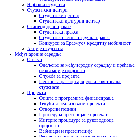
Најбољи студенти
Студентски центри
Студентски центар
Студентски културни центар
Стипендије и праксе
Студентска пракса
Студентска летња стручна пракса
Конкурси за Еразмус+ кредитну мобилност
Акције студената
Међународна сарадња
О нама
Одељење за међународну сарадњу и праћење
реализације пројеката
Служба за пројекте
Центар за развој каријере и саветовање
студената
Пројекти
Опште о програмима финансирања
Текући и реализовани пројекти
Отворени позиви
Процедура претпријаве пројеката
Интерне процедуре за руководиоце
пројеката
Вебинари и презентације
Ресурси за писање и имплементацију