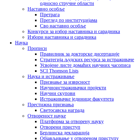
односно стручне области
Наставно особље
Претрага
Преглед по институцијама
Сво наставно особље
Конкурси за избор наставника и сарадника
Избори наставника и сарадника
Наука
Прописи
Правилник за докторске дисертације
Стратегија људских ресурса за истраживаче
Усвојене листе домаћих научних часописа
SCI Thomson Lists
Наука и истраживање
Признање за изврсност
Научноистраживачки пројекти
Научни скупови
Истраживачке јединице факултета
Престижна признања
Светосавска награда
Отвореност науке
Платформа за отворену науку
Отворени приступ
Берлинска декларација
Објављивање у отвореном приступу