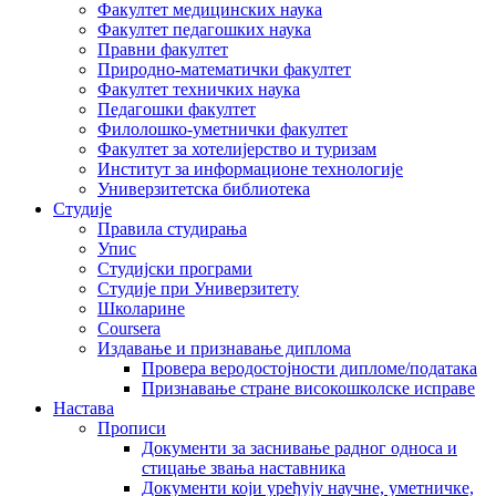
Факултет медицинских наука
Факултет педагошких наука
Правни факултет
Природно-математички факултет
Факултет техничких наука
Педагошки факултет
Филолошко-уметнички факултет
Факултет за хотелијерство и туризам
Институт за информационе технологије
Универзитетска библиотека
Студије
Правила студирања
Упис
Студијски програми
Студије при Универзитету
Школарине
Coursera
Издавање и признавање диплома
Провера веродостојности дипломе/података
Признавање стране високошколске исправе
Настава
Прописи
Документи за заснивање радног односа и
стицање звања наставника
Документи који уређују научне, уметничке,