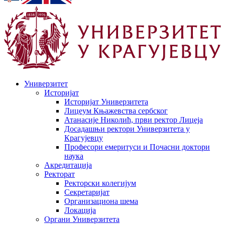
Универзитет
Историјат
Историјат Универзитета
Лицеум Књажевства сербског
Атанасије Николић, први ректор Лицеја
Досадашњи ректори Универзитета у
Крагујевцу
Професори емеритуси и Почасни доктори
наука
Акредитација
Ректорат
Ректорски колегијум
Секретаријат
Организациона шема
Локација
Органи Универзитета