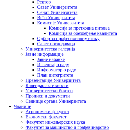
Ректор
Савет Универзитета
Сенат Универзитета
Већа Универзитета
Комисије Универзитета
Комисија за претходна питања
Комисија за обезбеђење квалитета
Одбор за професионалну етику
Савет послодаваца
Универзитетска галерија
Јавне информације
Јавне набавке
Извештај о раду
Информатор о раду
План интегритета
Презентације Универзитета
Календар активности
Универзитетски билтен
Прописи и документи
Седнице органа Универзитета
Чланице
Агрономски факултет
Економски факултет
Факултет инжењерских наука
Факултет за машинство и грађевинарство