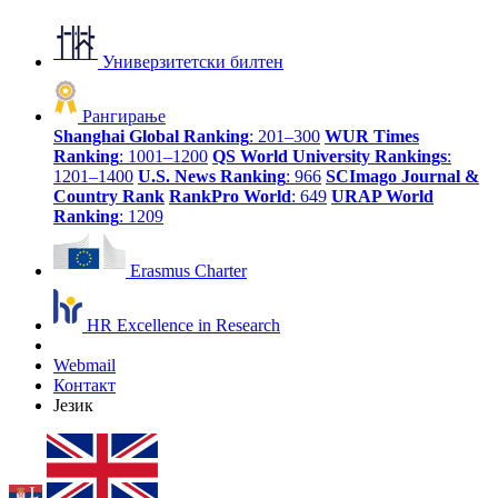
Универзитетски билтен
Рангирање
Shanghai Global Ranking
: 201–300
WUR Times
Ranking
: 1001–1200
QS World University Rankings
:
1201–1400
U.S. News Ranking
: 966
SCImago Journal &
Country Rank
RankPro World
: 649
URAP World
Ranking
: 1209
Erasmus Charter
HR Excellence in Research
Webmail
Контакт
Језик