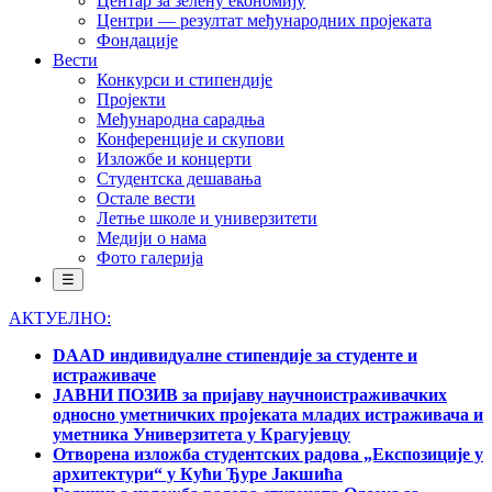
Центар за зелену економију
Центри — резултат међународних пројеката
Фондације
Вести
Конкурси и стипендије
Пројекти
Међународна сарадња
Конференције и скупови
Изложбе и концерти
Студентска дешавања
Остале вести
Летње школе и универзитети
Медији о нама
Фото галерија
☰
АКТУЕЛНО:
DAAD индивидуалне стипендије за студенте и
истраживаче
ЈАВНИ ПОЗИВ за пријаву научноистраживачких
односно уметничких пројеката младих истраживача и
уметника Универзитета у Крагујевцу
Отворена изложба студентских радова „Експозиције у
архитектури“ у Кући Ђуре Јакшића