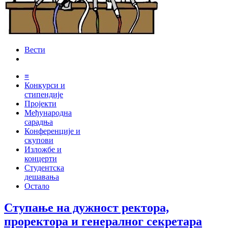
Вести
≡
Конкурси и
стипендије
Пројекти
Међународна
сарадња
Конференције и
скупови
Изложбе и
концерти
Студентска
дешавања
Остало
Ступање на дужност ректора,
проректора и генералног секретара