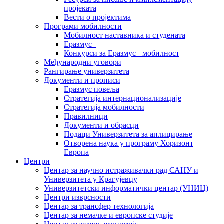
пројеката
Вести о пројектима
Програми мобилности
Мобилност наставника и студената
Еразмус+
Конкурси за Еразмус+ мобилност
Међународни уговори
Рангирање универзитета
Документи и прописи
Еразмус повеља
Стратегија интернационализације
Стратегија мобилности
Правилници
Документи и обрасци
Подаци Универзитета за аплицирање
Отворена наука у програму Хоризонт
Европа
Центри
Центар за научно истраживачки рад САНУ и
Универзитета у Крагујевцу
Универзитетски информатички центар (УНИЦ)
Центри изврсности
Центар за трансфер технологија
Центар за немачке и европске студије