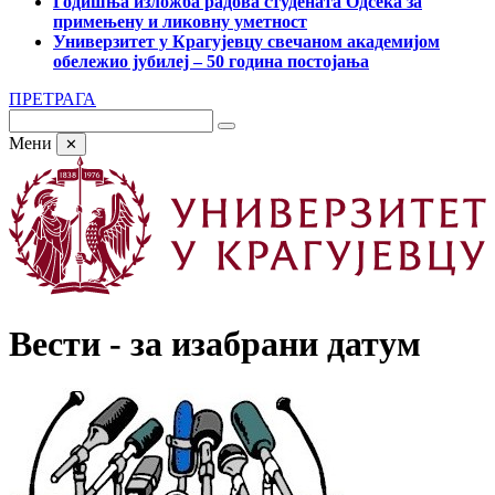
Годишња изложба радова студената Одсека за
примењену и ликовну уметност
Универзитет у Крагујевцу свечаном академијом
обележио јубилеј – 50 година постојања
ПРЕТРАГА
Мени
✕
Вести - за изабрани датум