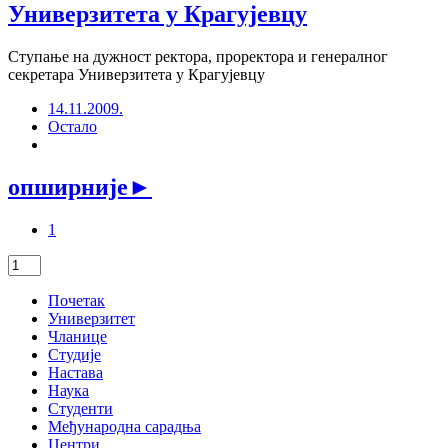
Универзитета у Крагујевцу
Ступање на дужност ректора, проректора и генералног
секретара Универзитета у Крагујевцу
14.11.2009.
Остало
опширније
►
1
Почетак
Универзитет
Чланице
Студије
Настава
Наука
Студенти
Међународна сарадња
Центри