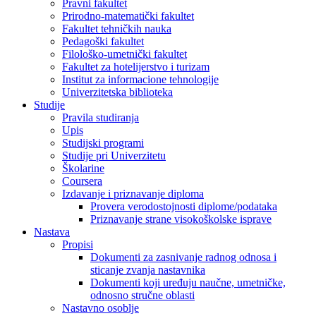
Pravni fakultet
Prirodno-matematički fakultet
Fakultet tehničkih nauka
Pedagoški fakultet
Filološko-umetnički fakultet
Fakultet za hotelijerstvo i turizam
Institut za informacione tehnologije
Univerzitetska biblioteka
Studije
Pravila studiranja
Upis
Studijski programi
Studije pri Univerzitetu
Školarine
Coursera
Izdavanje i priznavanje diploma
Provera verodostojnosti diplome/podataka
Priznavanje strane visokoškolske isprave
Nastava
Propisi
Dokumenti za zasnivanje radnog odnosa i
sticanje zvanja nastavnika
Dokumenti koji uređuju naučne, umetničke,
odnosno stručne oblasti
Nastavno osoblje