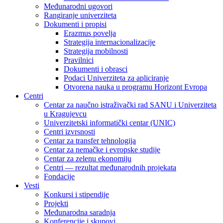
Međunarodni ugovori
Rangiranje univerziteta
Dokumenti i propisi
Erazmus povelja
Strategija internacionalizacije
Strategija mobilnosti
Pravilnici
Dokumenti i obrasci
Podaci Univerziteta za apliciranje
Otvorena nauka u programu Horizont Evropa
Centri
Centar za naučno istraživački rad SANU i Univerziteta
u Kragujevcu
Univerzitetski informatički centar (UNIC)
Centri izvrsnosti
Centar za transfer tehnologija
Centar za nemačke i evropske studije
Centar za zelenu ekonomiju
Centri — rezultat međunarodnih projekata
Fondacije
Vesti
Konkursi i stipendije
Projekti
Međunarodna saradnja
Konferencije i skupovi