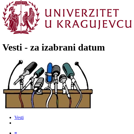
Vesti - za izabrani datum
Vesti
≡