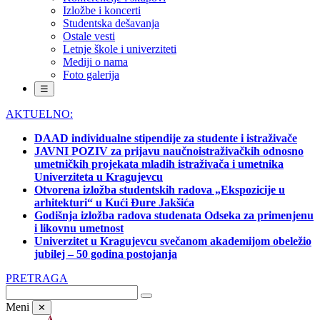
Izložbe i koncerti
Studentska dešavanja
Ostale vesti
Letnje škole i univerziteti
Mediji o nama
Foto galerija
☰
AKTUELNO:
DAAD individualne stipendije za studente i istraživače
JAVNI POZIV za prijavu naučnoistraživačkih odnosno
umetničkih projekata mladih istraživača i umetnika
Univerziteta u Kragujevcu
Otvorena izložba studentskih radova „Ekspozicije u
arhitekturi“ u Kući Đure Jakšića
Godišnja izložba radova studenata Odseka za primenjenu
i likovnu umetnost
Univerzitet u Kragujevcu svečanom akademijom obeležio
jubilej – 50 godina postojanja
PRETRAGA
Meni
✕