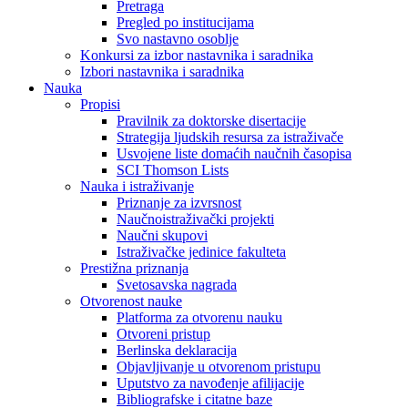
Pretraga
Pregled po institucijama
Svo nastavno osoblje
Konkursi za izbor nastavnika i saradnika
Izbori nastavnika i saradnika
Nauka
Propisi
Pravilnik za doktorske disertacije
Strategija ljudskih resursa za istraživače
Usvojene liste domaćih naučnih časopisa
SCI Thomson Lists
Nauka i istraživanje
Priznanje za izvrsnost
Naučnoistraživački projekti
Naučni skupovi
Istraživačke jedinice fakulteta
Prestižna priznanja
Svetosavska nagrada
Otvorenost nauke
Platforma za otvorenu nauku
Otvoreni pristup
Berlinska deklaracija
Objavljivanje u otvorenom pristupu
Uputstvo za navođenje afilijacije
Bibliografske i citatne baze