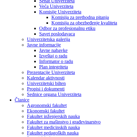
Senat Univerziteta
Veća Univerziteta
Komisije Univerziteta
Komisija za prethodna pitanja
Komisija za obezbeđenje kvaliteta
Odbor za profesionalnu etiku
Savet poslodavaca
Univerzitetska galerija
Javne informacije
Javne nabavke
Izveštaj o radu
Informator o radu
Plan integriteta
Prezentacije Univerziteta
Kalendar aktivnosti
Univerzitetski bilten
Propisi i dokumenti
Sednice organa Univerziteta
Članice
Agronomski fakultet
Ekonomski fakultet
Fakultet inženjerskih nauka
Fakultet za mašinstvo i građevinarstvo
Fakultet medicinskih nauka
Fakultet pedagoških nauka