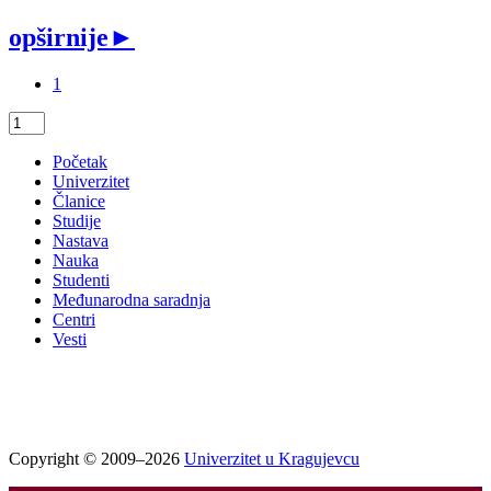
opširnije
►
1
Početak
Univerzitet
Članice
Studije
Nastava
Nauka
Studenti
Međunarodna saradnja
Centri
Vesti
Copyright © 2009–2026
Univerzitet u Kragujevcu