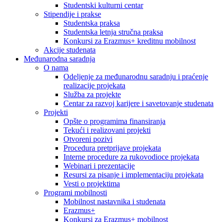
Studentski kulturni centar
Stipendije i prakse
Studentska praksa
Studentska letnja stručna praksa
Konkursi za Erazmus+ kreditnu mobilnost
Akcije studenata
Međunarodna saradnja
O nama
Odeljenje za međunarodnu saradnju i praćenje
realizacije projekata
Služba za projekte
Centar za razvoj karijere i savetovanje studenata
Projekti
Opšte o programima finansiranja
Tekući i realizovani projekti
Otvoreni pozivi
Procedura pretprijave projekata
Interne procedure za rukovodioce projekata
Webinari i prezentacije
Resursi za pisanje i implementaciju projekata
Vesti o projektima
Programi mobilnosti
Mobilnost nastavnika i studenata
Erazmus+
Konkursi za Erazmus+ mobilnost