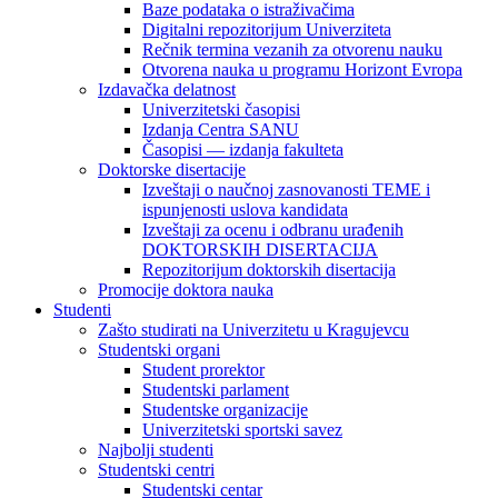
Baze podataka o istraživačima
Digitalni repozitorijum Univerziteta
Rečnik termina vezanih za otvorenu nauku
Otvorena nauka u programu Horizont Evropa
Izdavačka delatnost
Univerzitetski časopisi
Izdanja Centra SANU
Časopisi — izdanja fakulteta
Doktorske disertacije
Izveštaji o naučnoj zasnovanosti TEME i
ispunjenosti uslova kandidata
Izveštaji za ocenu i odbranu urađenih
DOKTORSKIH DISERTACIJA
Repozitorijum doktorskih disertacija
Promocije doktora nauka
Studenti
Zašto studirati na Univerzitetu u Kragujevcu
Studentski organi
Student prorektor
Studentski parlament
Studentske organizacije
Univerzitetski sportski savez
Najbolji studenti
Studentski centri
Studentski centar