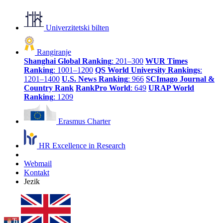
Univerzitetski bilten
Rangiranje
Shanghai Global Ranking
: 201–300
WUR Times
Ranking
: 1001–1200
QS World University Rankings
:
1201–1400
U.S. News Ranking
: 966
SCImago Journal &
Country Rank
RankPro World
: 649
URAP World
Ranking
: 1209
Erasmus Charter
HR Excellence in Research
Webmail
Kontakt
Jezik