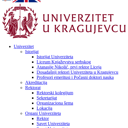
Univerzitet
Istorijat
Istorijat Univerziteta
Liceum Knjaževstva serbskog
Atanasije Nikolić, prvi rektor Liceja
Dosadašnji rektori Univerziteta u Kragujevcu
Profesori emeritusi i Počasni doktori nauka
Akreditacija
Rektorat
Rektorski kolegijum
Sekretarijat
Organizaciona šema
Lokacija
Organi Univerziteta
Rektor
Savet Univerziteta