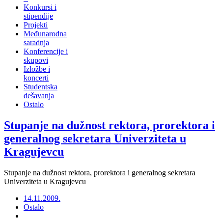
Konkursi i
stipendije
Projekti
Međunarodna
saradnja
Konferencije i
skupovi
Izložbe i
koncerti
Studentska
dešavanja
Ostalo
Stupanje na dužnost rektora, prorektora i
generalnog sekretara Univerziteta u
Kragujevcu
Stupanje na dužnost rektora, prorektora i generalnog sekretara
Univerziteta u Kragujevcu
14.11.2009.
Ostalo