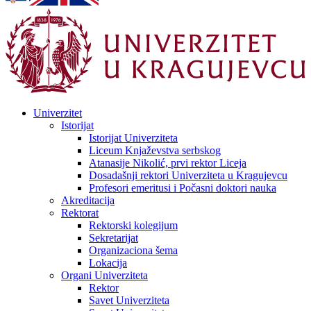
Univerzitet
Istorijat
Istorijat Univerziteta
Liceum Knjaževstva serbskog
Atanasije Nikolić, prvi rektor Liceja
Dosadašnji rektori Univerziteta u Kragujevcu
Profesori emeritusi i Počasni doktori nauka
Akreditacija
Rektorat
Rektorski kolegijum
Sekretarijat
Organizaciona šema
Lokacija
Organi Univerziteta
Rektor
Savet Univerziteta