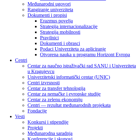
Međunarodni ugovori
Rangiranje univerziteta
Dokumenti i propisi
Erazmus povelja
Strategija internacionalizacije
Strategija mobilnosti
Pravilnici
Dokumenti i obrasci
Podaci Univerziteta za apliciranje
Otvorena nauka u programu Horizont Evropa
Centri
Centar za naučno istraživački rad SANU i Univerziteta
u Kragujevcu
Univerzitetski informatički centar (UNIC)
Centri izvrsnosti
Centar za transfer tehnologija
Centar za nemačke i evropske studije
Centar za zelenu ekonomiju
Centri — rezultat međunarodnih projekata
Fondacije
Vesti
Konkursi i stipendije
Projekti
Međunarodna saradnja
Konferencije i skupovi