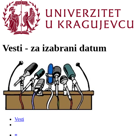
Vesti - za izabrani datum
Vesti
≡