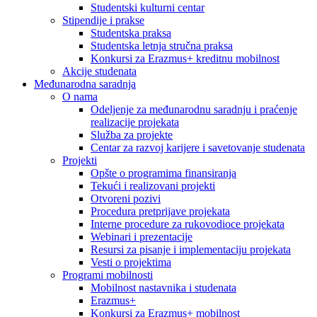
Studentski kulturni centar
Stipendije i prakse
Studentska praksa
Studentska letnja stručna praksa
Konkursi za Erazmus+ kreditnu mobilnost
Akcije studenata
Međunarodna saradnja
O nama
Odeljenje za međunarodnu saradnju i praćenje
realizacije projekata
Služba za projekte
Centar za razvoj karijere i savetovanje studenata
Projekti
Opšte o programima finansiranja
Tekući i realizovani projekti
Otvoreni pozivi
Procedura pretprijave projekata
Interne procedure za rukovodioce projekata
Webinari i prezentacije
Resursi za pisanje i implementaciju projekata
Vesti o projektima
Programi mobilnosti
Mobilnost nastavnika i studenata
Erazmus+
Konkursi za Erazmus+ mobilnost