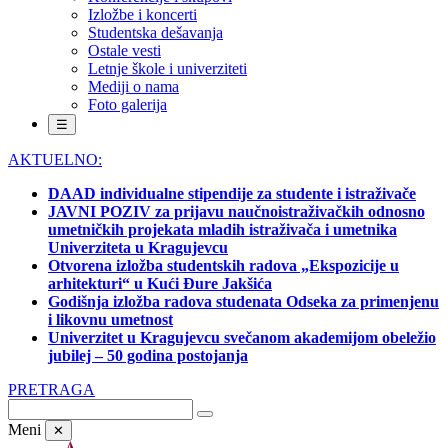
Izložbe i koncerti
Studentska dešavanja
Ostale vesti
Letnje škole i univerziteti
Mediji o nama
Foto galerija
☰
AKTUELNO:
DAAD individualne stipendije za studente i istraživače
JAVNI POZIV za prijavu naučnoistraživačkih odnosno
umetničkih projekata mladih istraživača i umetnika
Univerziteta u Kragujevcu
Otvorena izložba studentskih radova „Ekspozicije u
arhitekturi“ u Kući Đure Jakšića
Godišnja izložba radova studenata Odseka za primenjenu
i likovnu umetnost
Univerzitet u Kragujevcu svečanom akademijom obeležio
jubilej – 50 godina postojanja
PRETRAGA
Meni
✕