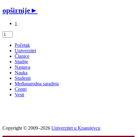
opširnije
►
1
Početak
Univerzitet
Članice
Studije
Nastava
Nauka
Studenti
Međunarodna saradnja
Centri
Vesti
Copyright © 2009–2026
Univerzitet u Kragujevcu