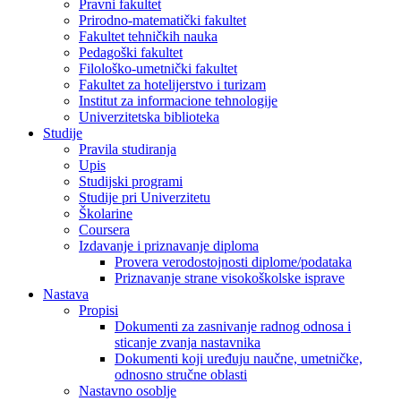
Pravni fakultet
Prirodno-matematički fakultet
Fakultet tehničkih nauka
Pedagoški fakultet
Filološko-umetnički fakultet
Fakultet za hotelijerstvo i turizam
Institut za informacione tehnologije
Univerzitetska biblioteka
Studije
Pravila studiranja
Upis
Studijski programi
Studije pri Univerzitetu
Školarine
Coursera
Izdavanje i priznavanje diploma
Provera verodostojnosti diplome/podataka
Priznavanje strane visokoškolske isprave
Nastava
Propisi
Dokumenti za zasnivanje radnog odnosa i
sticanje zvanja nastavnika
Dokumenti koji uređuju naučne, umetničke,
odnosno stručne oblasti
Nastavno osoblje