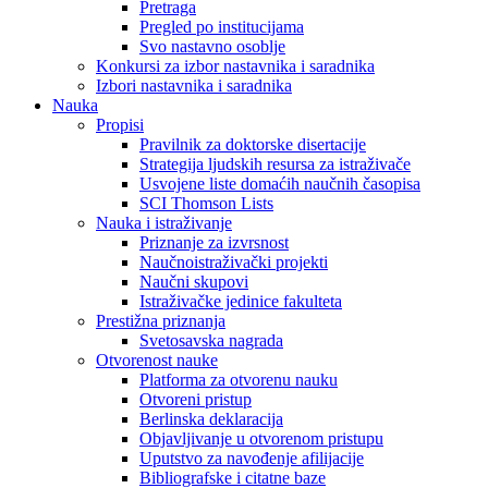
Pretraga
Pregled po institucijama
Svo nastavno osoblje
Konkursi za izbor nastavnika i saradnika
Izbori nastavnika i saradnika
Nauka
Propisi
Pravilnik za doktorske disertacije
Strategija ljudskih resursa za istraživače
Usvojene liste domaćih naučnih časopisa
SCI Thomson Lists
Nauka i istraživanje
Priznanje za izvrsnost
Naučnoistraživački projekti
Naučni skupovi
Istraživačke jedinice fakulteta
Prestižna priznanja
Svetosavska nagrada
Otvorenost nauke
Platforma za otvorenu nauku
Otvoreni pristup
Berlinska deklaracija
Objavljivanje u otvorenom pristupu
Uputstvo za navođenje afilijacije
Bibliografske i citatne baze