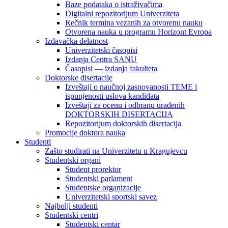
Baze podataka o istraživačima
Digitalni repozitorijum Univerziteta
Rečnik termina vezanih za otvorenu nauku
Otvorena nauka u programu Horizont Evropa
Izdavačka delatnost
Univerzitetski časopisi
Izdanja Centra SANU
Časopisi — izdanja fakulteta
Doktorske disertacije
Izveštaji o naučnoj zasnovanosti TEME i
ispunjenosti uslova kandidata
Izveštaji za ocenu i odbranu urađenih
DOKTORSKIH DISERTACIJA
Repozitorijum doktorskih disertacija
Promocije doktora nauka
Studenti
Zašto studirati na Univerzitetu u Kragujevcu
Studentski organi
Student prorektor
Studentski parlament
Studentske organizacije
Univerzitetski sportski savez
Najbolji studenti
Studentski centri
Studentski centar