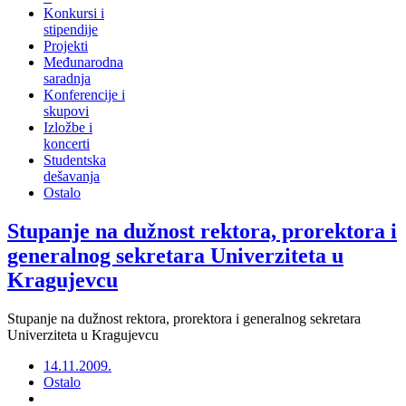
Konkursi i
stipendije
Projekti
Međunarodna
saradnja
Konferencije i
skupovi
Izložbe i
koncerti
Studentska
dešavanja
Ostalo
Stupanje na dužnost rektora, prorektora i
generalnog sekretara Univerziteta u
Kragujevcu
Stupanje na dužnost rektora, prorektora i generalnog sekretara
Univerziteta u Kragujevcu
14.11.2009.
Ostalo