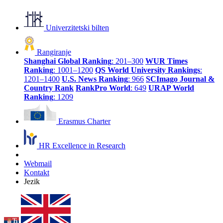
Univerzitetski bilten
Rangiranje
Shanghai Global Ranking
: 201–300
WUR Times
Ranking
: 1001–1200
QS World University Rankings
:
1201–1400
U.S. News Ranking
: 966
SCImago Journal &
Country Rank
RankPro World
: 649
URAP World
Ranking
: 1209
Erasmus Charter
HR Excellence in Research
Webmail
Kontakt
Jezik