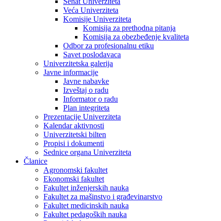
Senat Univerziteta
Veća Univerziteta
Komisije Univerziteta
Komisija za prethodna pitanja
Komisija za obezbeđenje kvaliteta
Odbor za profesionalnu etiku
Savet poslodavaca
Univerzitetska galerija
Javne informacije
Javne nabavke
Izveštaj o radu
Informator o radu
Plan integriteta
Prezentacije Univerziteta
Kalendar aktivnosti
Univerzitetski bilten
Propisi i dokumenti
Sednice organa Univerziteta
Članice
Agronomski fakultet
Ekonomski fakultet
Fakultet inženjerskih nauka
Fakultet za mašinstvo i građevinarstvo
Fakultet medicinskih nauka
Fakultet pedagoških nauka