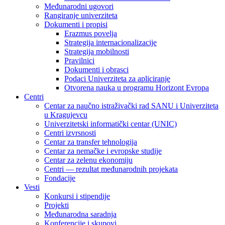
Međunarodni ugovori
Rangiranje univerziteta
Dokumenti i propisi
Erazmus povelja
Strategija internacionalizacije
Strategija mobilnosti
Pravilnici
Dokumenti i obrasci
Podaci Univerziteta za apliciranje
Otvorena nauka u programu Horizont Evropa
Centri
Centar za naučno istraživački rad SANU i Univerziteta
u Kragujevcu
Univerzitetski informatički centar (UNIC)
Centri izvrsnosti
Centar za transfer tehnologija
Centar za nemačke i evropske studije
Centar za zelenu ekonomiju
Centri — rezultat međunarodnih projekata
Fondacije
Vesti
Konkursi i stipendije
Projekti
Međunarodna saradnja
Konferencije i skupovi