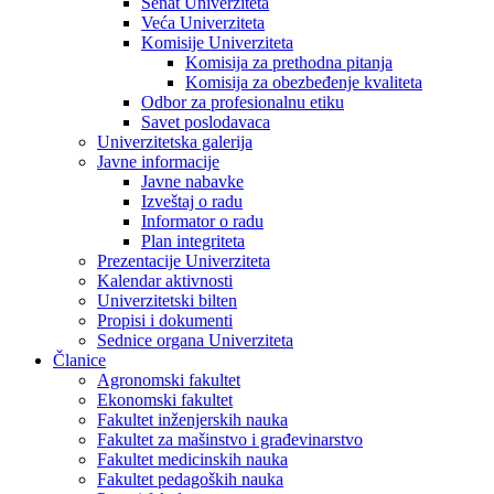
Senat Univerziteta
Veća Univerziteta
Komisije Univerziteta
Komisija za prethodna pitanja
Komisija za obezbeđenje kvaliteta
Odbor za profesionalnu etiku
Savet poslodavaca
Univerzitetska galerija
Javne informacije
Javne nabavke
Izveštaj o radu
Informator o radu
Plan integriteta
Prezentacije Univerziteta
Kalendar aktivnosti
Univerzitetski bilten
Propisi i dokumenti
Sednice organa Univerziteta
Članice
Agronomski fakultet
Ekonomski fakultet
Fakultet inženjerskih nauka
Fakultet za mašinstvo i građevinarstvo
Fakultet medicinskih nauka
Fakultet pedagoških nauka