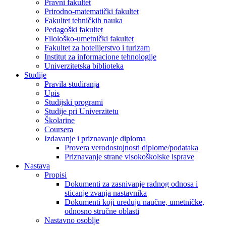
Pravni fakultet
Prirodno-matematički fakultet
Fakultet tehničkih nauka
Pedagoški fakultet
Filološko-umetnički fakultet
Fakultet za hotelijerstvo i turizam
Institut za informacione tehnologije
Univerzitetska biblioteka
Studije
Pravila studiranja
Upis
Studijski programi
Studije pri Univerzitetu
Školarine
Coursera
Izdavanje i priznavanje diploma
Provera verodostojnosti diplome/podataka
Priznavanje strane visokoškolske isprave
Nastava
Propisi
Dokumenti za zasnivanje radnog odnosa i
sticanje zvanja nastavnika
Dokumenti koji uređuju naučne, umetničke,
odnosno stručne oblasti
Nastavno osoblje