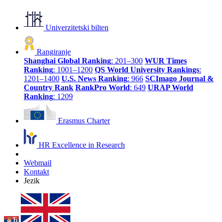
Univerzitetski bilten
Rangiranje
Shanghai Global Ranking
: 201–300
WUR Times
Ranking
: 1001–1200
QS World University Rankings
:
1201–1400
U.S. News Ranking
: 966
SCImago Journal &
Country Rank
RankPro World
: 649
URAP World
Ranking
: 1209
Erasmus Charter
HR Excellence in Research
Webmail
Kontakt
Jezik