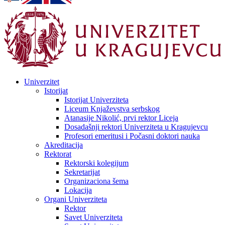
Univerzitet
Istorijat
Istorijat Univerziteta
Liceum Knjaževstva serbskog
Atanasije Nikolić, prvi rektor Liceja
Dosadašnji rektori Univerziteta u Kragujevcu
Profesori emeritusi i Počasni doktori nauka
Akreditacija
Rektorat
Rektorski kolegijum
Sekretarijat
Organizaciona šema
Lokacija
Organi Univerziteta
Rektor
Savet Univerziteta