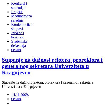
Konkursi i
stipendije
Projekti
Međunarodna
saradnja
Konferencije i
skupovi
Izložbe i
koncerti
Studentska
dešavanja
Ostalo
Stupanje na dužnost rektora, prorektora i
generalnog sekretara Univerziteta u
Kragujevcu
Stupanje na dužnost rektora, prorektora i generalnog sekretara
Univerziteta u Kragujevcu
14.11.2009.
Ostalo