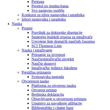
Pretraga
Pregled po institucijama
Svo nastavno osoblje
Konkursi za izbor nastavnika i saradnika
Izbori nastavnika i saradnika
Nauka
Propisi
Pravilnik za doktorske disertacije
Strategija ljudskih resursa za istraživače
Usvojene liste domaćih naučnih časopisa
SCI Thomson Lists
Nauka i istraživanje
Priznanje za izvrsnost
Naučnoistraživački projekti
Naučni skupovi
Istraživačke jedinice fakulteta
Prestižna priznanja
Svetosavska nagrada
Otvorenost nauke
Platforma za otvorenu nauku
Otvoreni pristup
Berlinska deklaracija
Objavljivanje u otvorenom pristupu
Uputstvo za navođenje afilijacije
Bibliografske i citatne baze