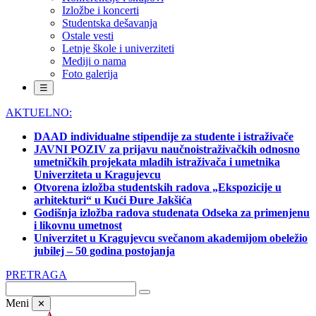
Izložbe i koncerti
Studentska dešavanja
Ostale vesti
Letnje škole i univerziteti
Mediji o nama
Foto galerija
☰
AKTUELNO:
DAAD individualne stipendije za studente i istraživače
JAVNI POZIV za prijavu naučnoistraživačkih odnosno
umetničkih projekata mladih istraživača i umetnika
Univerziteta u Kragujevcu
Otvorena izložba studentskih radova „Ekspozicije u
arhitekturi“ u Kući Đure Jakšića
Godišnja izložba radova studenata Odseka za primenjenu
i likovnu umetnost
Univerzitet u Kragujevcu svečanom akademijom obeležio
jubilej – 50 godina postojanja
PRETRAGA
Meni
✕