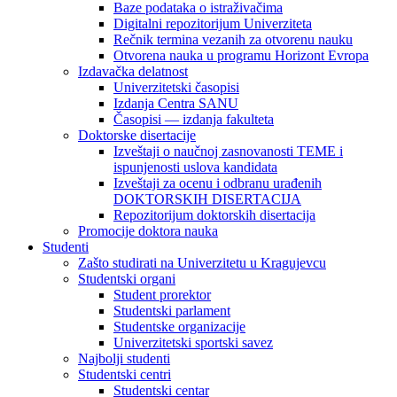
Baze podataka o istraživačima
Digitalni repozitorijum Univerziteta
Rečnik termina vezanih za otvorenu nauku
Otvorena nauka u programu Horizont Evropa
Izdavačka delatnost
Univerzitetski časopisi
Izdanja Centra SANU
Časopisi — izdanja fakulteta
Doktorske disertacije
Izveštaji o naučnoj zasnovanosti TEME i
ispunjenosti uslova kandidata
Izveštaji za ocenu i odbranu urađenih
DOKTORSKIH DISERTACIJA
Repozitorijum doktorskih disertacija
Promocije doktora nauka
Studenti
Zašto studirati na Univerzitetu u Kragujevcu
Studentski organi
Student prorektor
Studentski parlament
Studentske organizacije
Univerzitetski sportski savez
Najbolji studenti
Studentski centri
Studentski centar