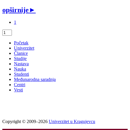
opširnije
►
1
Početak
Univerzitet
Članice
Studije
Nastava
Nauka
Studenti
Međunarodna saradnja
Centri
Vesti
Copyright © 2009–2026
Univerzitet u Kragujevcu