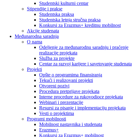
Studentski kulturni centar
Stipendije i prakse
Studentska praksa
Studentska letnja stručna praksa
Konkursi za Erazmus+ kreditnu mobilnost
Akcije studenata
Međunarodna saradnja
O nama
Odeljenje za međunarodnu saradnju i praćenje
realizacije projekata
Služba za projekte
Centar za razvoj karijere i savetovanje studenata
Projekti
Opšte o programima finansiranja
Tekući i realizovani projekti
Otvoreni pozivi
Procedura pretprijave projekata
Interne procedure za rukovodioce projekata
Webinari i prezentacije
Resursi za pisanje i implementaciju projekata
Vesti o projektima
Programi mobilnosti
Mobilnost nastavnika i studenata
Erazmus+
Konkursi za Erazmus+ mobilnost