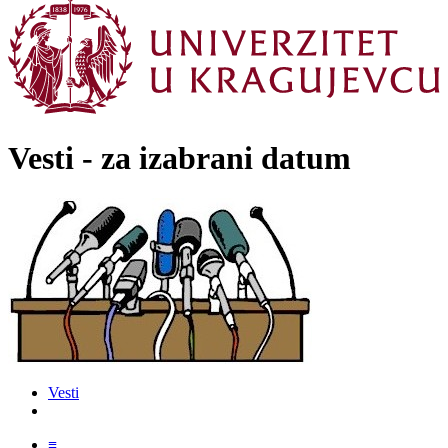
Vesti - za izabrani datum
Vesti
≡