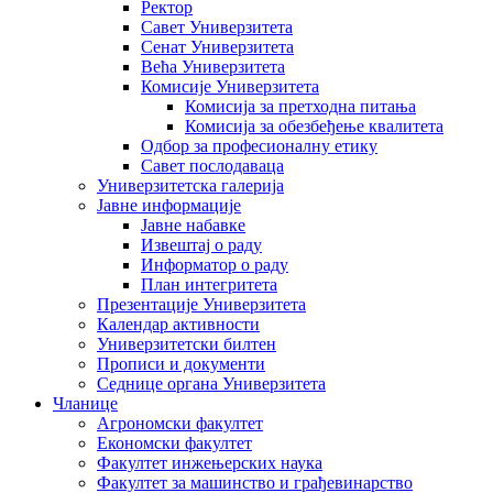
Ректор
Савет Универзитета
Сенат Универзитета
Већа Универзитета
Комисије Универзитета
Комисија за претходна питања
Комисија за обезбеђење квалитета
Одбор за професионалну етику
Савет послодаваца
Универзитетска галерија
Јавне информације
Јавне набавке
Извештај о раду
Информатор о раду
План интегритета
Презентације Универзитета
Календар активности
Универзитетски билтен
Прописи и документи
Седнице органа Универзитета
Чланице
Агрономски факултет
Економски факултет
Факултет инжењерских наука
Факултет за машинство и грађевинарство