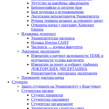
Упутство за навођење афилијације
Библиографске и цитатне базе
Базе података о истраживачима
Дигитални репозиторијум Универзитета
Рeчник термина везаних за отворену науку
Отворена наука у програму Хоризонт
Европа
Издавачка делатност
Универзитетски часописи
Издања Центра САНУ
Часописи — издања факултета
Докторске дисертације
Извештаји о научној заснованости ТЕМЕ и
испуњености услова кандидата
Извештаји за оцену и одбрану урађених
ДОКТОРСКИХ ДИСЕРТАЦИЈА
Репозиторијум докторских дисертација
Промоције доктора наука
Студенти
Зашто студирати на Универзитету у Крагујевцу
Студентски органи
Студент проректор
Студентски парламент
Студентске организације
Универзитетски спортски савез