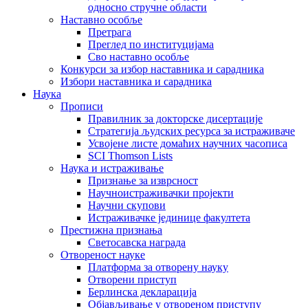
односно стручне области
Наставно особље
Претрага
Преглед по институцијама
Сво наставно особље
Конкурси за избор наставника и сарадника
Избори наставника и сарадника
Наука
Прописи
Правилник за докторске дисертације
Стратегија људских ресурса за истраживаче
Усвојене листе домаћих научних часописа
SCI Thomson Lists
Наука и истраживање
Признање за изврсност
Научноистраживачки пројекти
Научни скупови
Истраживачке јединице факултета
Престижна признања
Светосавска награда
Отвореност науке
Платформа за отворену науку
Отворени приступ
Берлинска декларација
Објављивање у отвореном приступу