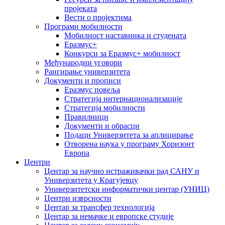
пројеката
Вести о пројектима
Програми мобилности
Мобилност наставника и студената
Еразмус+
Конкурси за Еразмус+ мобилност
Међународни уговори
Рангирање универзитета
Документи и прописи
Еразмус повеља
Стратегија интернационализације
Стратегија мобилности
Правилници
Документи и обрасци
Подаци Универзитета за аплицирање
Отворена наука у програму Хоризонт
Европа
Центри
Центар за научно истраживачки рад САНУ и
Универзитета у Крагујевцу
Универзитетски информатички центар (УНИЦ)
Центри изврсности
Центар за трансфер технологија
Центар за немачке и европске студије