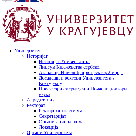
Универзитет
Историјат
Историјат Универзитета
Лицеум Књажевства сербског
Атанасије Николић, први ректор Лицеја
Досадашњи ректори Универзитета у
Крагујевцу
Професори емеритуси и Почасни доктори
наука
Акредитација
Ректорат
Ректорски колегијум
Секретаријат
Организациона шема
Локација
Органи Универзитета