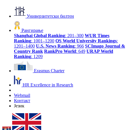
Универзитетски билтен
Рангирање
Shanghai Global Ranking
: 201–300
WUR Times
Ranking
: 1001–1200
QS World University Rankings
:
1201–1400
U.S. News Ranking
: 966
SCImago Journal &
Country Rank
RankPro World
: 649
URAP World
Ranking
: 1209
Erasmus Charter
HR Excellence in Research
Webmail
Контакт
Језик