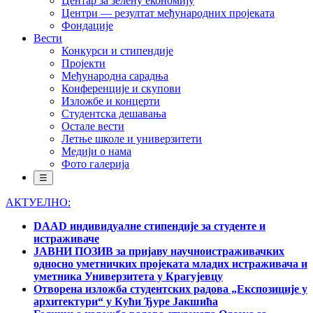
Центар за зелену економију
Центри — резултат међународних пројеката
Фондације
Вести
Конкурси и стипендије
Пројекти
Међународна сарадња
Конференције и скупови
Изложбе и концерти
Студентска дешавања
Остале вести
Летње школе и универзитети
Медији о нама
Фото галерија
☰
АКТУЕЛНО:
DAAD индивидуалне стипендије за студенте и
истраживаче
ЈАВНИ ПОЗИВ за пријаву научноистраживачких
односно уметничких пројеката младих истраживача и
уметника Универзитета у Крагујевцу
Отворена изложба студентских радова „Експозиције у
архитектури“ у Кући Ђуре Јакшића