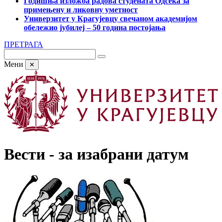
Годишња изложба радова студената Одсека за
примењену и ликовну уметност
Универзитет у Крагујевцу свечаном академијом
обележио јубилеј – 50 година постојања
ПРЕТРАГА
Мени
✕
Вести - за изабрани датум