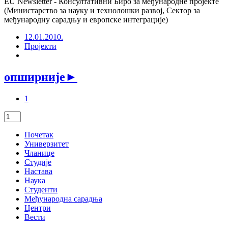
EU Newsletter - Консултативни Биро за међународне пројекте
(Министарство за науку и технолошки развој, Сектор за
међународну сарадњу и европске интеграције)
12.01.2010.
Пројекти
опширније
►
1
Почетак
Универзитет
Чланице
Студије
Настава
Наука
Студенти
Међународна сарадња
Центри
Вести