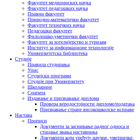
Факултет медицинских наука
Факултет педагошких наука
Правни факултет
Природно-математички факултет
Факултет техничких наука
Педагошки факултет
Филолошко-уметнички факултет
Факултет за хотелијерство и туризам
Институт за информационе технологије
Универзитетска библиотека
Студије
Правила студирања
Упис
Студијски програми
Студије при Универзитету
Школарине
Coursera
Издавање и признавање диплома
Провера веродостојности дипломе/података
Признавање стране високошколске исправе
Настава
Прописи
Документи за заснивање радног односа и
стицање звања наставника
Документи који уређују научне, уметничке,