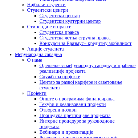
Најбољи студенти
Студентски центри
Студентски центар
Студентски културни центар
Стипендије и праксе
Студентска пракса
Студентска летња стручна пракса
Конкурси за Еразмус+ кредитну мобилност
Акције студената
Међународна сарадња
О нама
Одељење за међународну сарадњу и праћење
реализације пројеката
Служба за пројекте
Центар за развој каријере и саветовање
студената
Пројекти
Опште о програмима финансирања
Текући и реализовани пројекти
Отворени позиви
Процедура претпријаве пројеката
Интерне процедуре за руководиоце
пројеката
Вебинари и презентације
Ресурси за писање и имплементацију