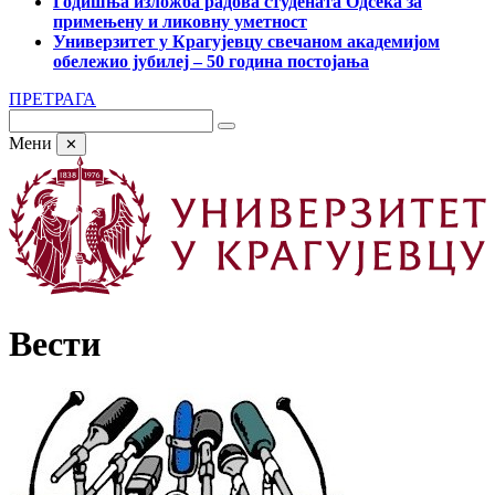
Годишња изложба радова студената Одсека за
примењену и ликовну уметност
Универзитет у Крагујевцу свечаном академијом
обележио јубилеј – 50 година постојања
ПРЕТРАГА
Мени
✕
Вести