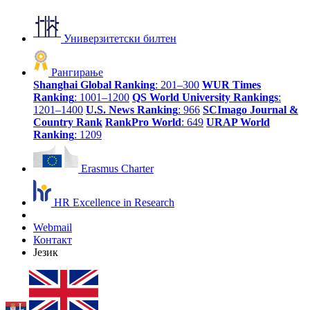
Универзитетски билтен
Рангирање
Shanghai Global Ranking
: 201–300
WUR Times
Ranking
: 1001–1200
QS World University Rankings
:
1201–1400
U.S. News Ranking
: 966
SCImago Journal &
Country Rank
RankPro World
: 649
URAP World
Ranking
: 1209
Erasmus Charter
HR Excellence in Research
Webmail
Контакт
Језик