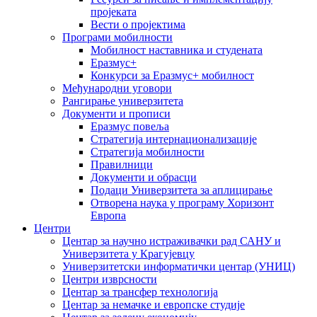
пројеката
Вести о пројектима
Програми мобилности
Мобилност наставника и студената
Еразмус+
Конкурси за Еразмус+ мобилност
Међународни уговори
Рангирање универзитета
Документи и прописи
Еразмус повеља
Стратегија интернационализације
Стратегија мобилности
Правилници
Документи и обрасци
Подаци Универзитета за аплицирање
Отворена наука у програму Хоризонт
Европа
Центри
Центар за научно истраживачки рад САНУ и
Универзитета у Крагујевцу
Универзитетски информатички центар (УНИЦ)
Центри изврсности
Центар за трансфер технологија
Центар за немачке и европске студије