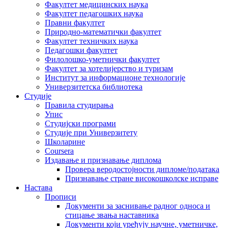
Факултет медицинских наука
Факултет педагошких наука
Правни факултет
Природно-математички факултет
Факултет техничких наука
Педагошки факултет
Филолошко-уметнички факултет
Факултет за хотелијерство и туризам
Институт за информационе технологије
Универзитетска библиотека
Студије
Правила студирања
Упис
Студијски програми
Студије при Универзитету
Школарине
Coursera
Издавање и признавање диплома
Провера веродостојности дипломе/података
Признавање стране високошколске исправе
Настава
Прописи
Документи за заснивање радног односа и
стицање звања наставника
Документи који уређују научне, уметничке,