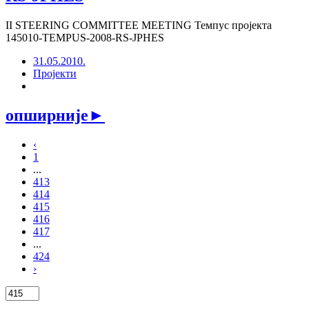
II STEERING COMMITTEE MEETING Темпус пројекта
145010-TEMPUS-2008-RS-JPHES
31.05.2010.
Пројекти
опширније
►
‹
1
...
413
414
415
416
417
...
424
›