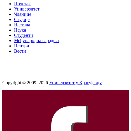
Почетак
Универзитет
Чланице
Студије
Настава
Наука
Студенти
Међународна сарадња
Центри
Вести
Copyright © 2009–2026
Универзитет у Крагујевцу