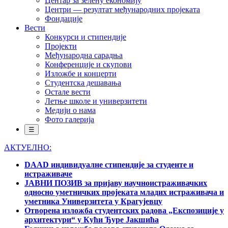
Центар за зелену економију
Центри — резултат међународних пројеката
Фондације
Вести
Конкурси и стипендије
Пројекти
Међународна сарадња
Конференције и скупови
Изложбе и концерти
Студентска дешавања
Остале вести
Летње школе и универзитети
Медији о нама
Фото галерија
☰
АКТУЕЛНО:
DAAD индивидуалне стипендије за студенте и
истраживаче
ЈАВНИ ПОЗИВ за пријаву научноистраживачких
односно уметничких пројеката младих истраживача и
уметника Универзитета у Крагујевцу
Отворена изложба студентских радова „Експозиције у
архитектури“ у Кући Ђуре Јакшића