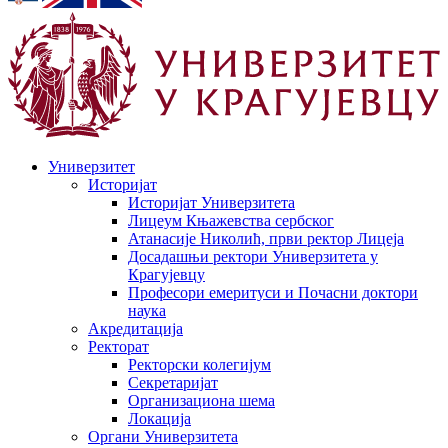
Универзитет
Историјат
Историјат Универзитета
Лицеум Књажевства сербског
Атанасије Николић, први ректор Лицеја
Досадашњи ректори Универзитета у
Крагујевцу
Професори емеритуси и Почасни доктори
наука
Акредитација
Ректорат
Ректорски колегијум
Секретаријат
Организациона шема
Локација
Органи Универзитета