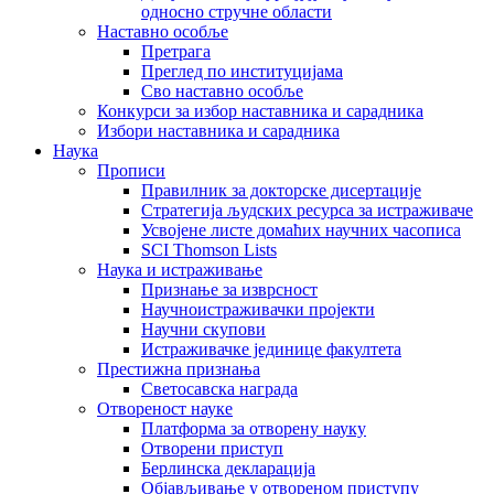
односно стручне области
Наставно особље
Претрага
Преглед по институцијама
Сво наставно особље
Конкурси за избор наставника и сарадника
Избори наставника и сарадника
Наука
Прописи
Правилник за докторске дисертације
Стратегија људских ресурса за истраживаче
Усвојене листе домаћих научних часописа
SCI Thomson Lists
Наука и истраживање
Признање за изврсност
Научноистраживачки пројекти
Научни скупови
Истраживачке јединице факултета
Престижна признања
Светосавска награда
Отвореност науке
Платформа за отворену науку
Отворени приступ
Берлинска декларација
Објављивање у отвореном приступу