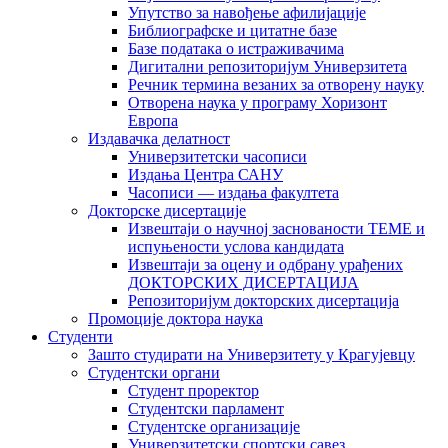
Упутство за навођење афилијације
Библиографске и цитатне базе
Базе података о истраживачима
Дигитални репозиторијум Универзитета
Рeчник термина везаних за отворену науку
Отворена наука у програму Хоризонт
Европа
Издавачка делатност
Универзитетски часописи
Издања Центра САНУ
Часописи — издања факултета
Докторске дисертације
Извештаји о научној заснованости ТЕМЕ и
испуњености услова кандидата
Извештаји за оцену и одбрану урађених
ДОКТОРСКИХ ДИСЕРТАЦИЈА
Репозиторијум докторских дисертација
Промоције доктора наука
Студенти
Зашто студирати на Универзитету у Крагујевцу
Студентски органи
Студент проректор
Студентски парламент
Студентске организације
Универзитетски спортски савез