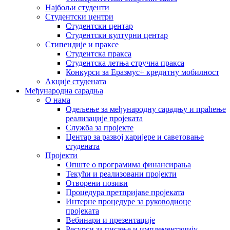
Најбољи студенти
Студентски центри
Студентски центар
Студентски културни центар
Стипендије и праксе
Студентска пракса
Студентска летња стручна пракса
Конкурси за Еразмус+ кредитну мобилност
Акције студената
Међународна сарадња
О нама
Одељење за међународну сарадњу и праћење
реализације пројеката
Служба за пројекте
Центар за развој каријере и саветовање
студената
Пројекти
Опште о програмима финансирања
Текући и реализовани пројекти
Отворени позиви
Процедура претпријаве пројеката
Интерне процедуре за руководиоце
пројеката
Вебинари и презентације
Ресурси за писање и имплементацију