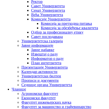
Ректор
Савет Универзитета
Сенат Универзитета
Већа Универзитета
Комисије Универзитета
Комисија за претходна питања
Комисија за обезбеђење квалитета
Одбор за професионалну етику
Савет послодаваца
Универзитетска галерија
Јавне информације
Јавне набавке
Извештај о раду
Информатор о раду
План интегритета
Презентације Универзитета
Календар активности
Универзитетски билтен
Прописи и документи
Седнице органа Универзитета
Чланице
Агрономски факултет
Економски факултет
Факултет инжењерских наука
Факултет за машинство и грађевинарство