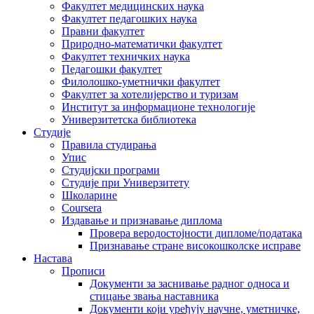
Факултет медицинских наука
Факултет педагошких наука
Правни факултет
Природно-математички факултет
Факултет техничких наука
Педагошки факултет
Филолошко-уметнички факултет
Факултет за хотелијерство и туризам
Институт за информационе технологије
Универзитетска библиотека
Студије
Правила студирања
Упис
Студијски програми
Студије при Универзитету
Школарине
Coursera
Издавање и признавање диплома
Провера веродостојности дипломе/података
Признавање стране високошколске исправе
Настава
Прописи
Документи за заснивање радног односа и
стицање звања наставника
Документи који уређују научне, уметничке,