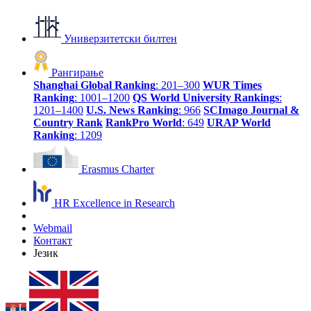
Универзитетски билтен
Рангирање
Shanghai Global Ranking
: 201–300
WUR Times
Ranking
: 1001–1200
QS World University Rankings
:
1201–1400
U.S. News Ranking
: 966
SCImago Journal &
Country Rank
RankPro World
: 649
URAP World
Ranking
: 1209
Erasmus Charter
HR Excellence in Research
Webmail
Контакт
Језик