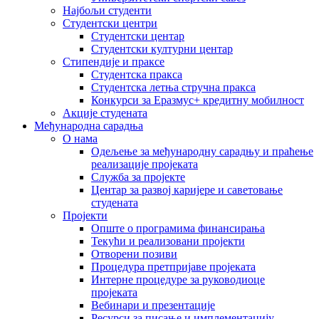
Најбољи студенти
Студентски центри
Студентски центар
Студентски културни центар
Стипендије и праксе
Студентска пракса
Студентска летња стручна пракса
Конкурси за Еразмус+ кредитну мобилност
Акције студената
Међународна сарадња
О нама
Одељење за међународну сарадњу и праћење
реализације пројеката
Служба за пројекте
Центар за развој каријере и саветовање
студената
Пројекти
Опште о програмима финансирања
Текући и реализовани пројекти
Отворени позиви
Процедура претпријаве пројеката
Интерне процедуре за руководиоце
пројеката
Вебинари и презентације
Ресурси за писање и имплементацију