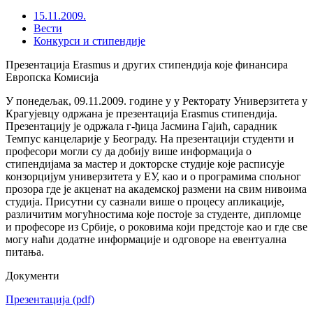
15.11.2009.
Вести
Конкурси и стипендије
Презентација Erasmus и других стипендија које финансира
Европска Комисија
У понедељак, 09.11.2009. године у у Ректорату Универзитета у
Крагујевцу одржана је презентација Erasmus стипендија.
Презентацију је одржала г-ђица Јасмина Гајић, сарадник
Темпус канцеларије у Београду. На презентацији студенти и
професори могли су да добију више информација о
стипендијама за мастер и докторске студије које расписује
конзорцијум универзитета у ЕУ, као и о програмима спољног
прозора где је акценат на академској размени на свим нивоима
студија. Присутни су сазнали више о процесу апликације,
различитим могућностима које постоје за студенте, дипломце
и професоре из Србије, о роковима који предстоје као и где све
могу наћи додатне информације и одговоре на евентуална
питања.
Документи
Презентација
(pdf)