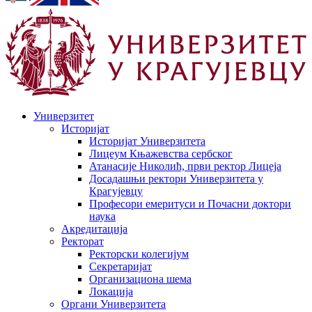
Универзитет
Историјат
Историјат Универзитета
Лицеум Књажевства сербског
Атанасије Николић, први ректор Лицеја
Досадашњи ректори Универзитета у
Крагујевцу
Професори емеритуси и Почасни доктори
наука
Акредитација
Ректорат
Ректорски колегијум
Секретаријат
Организациона шема
Локација
Органи Универзитета