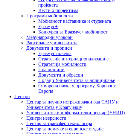
пројеката
Вести о пројектима
Програми мобилности
Мобилност наставника и студената
Еразмус+
Конкурси за Еразмус+ мобилност
Међународни уговори
Рангирање универзитета
Документи и прописи
Еразмус повеља
Стратегија интернационализације
Стратегија мобилности
Правилници
Документи и обрасци
Подаци Универзитета за аплицирање
Отворена наука у програму Хоризонт
Европа
Центри
Центар за научно истраживачки рад САНУ и
Универзитета у Крагујевцу
Универзитетски информатички центар (УНИЦ)
Центри изврсности
Центар за трансфер технологија
Центар за немачке и европске студије