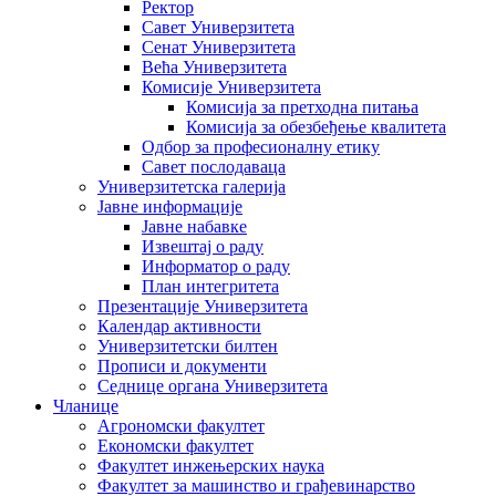
Ректор
Савет Универзитета
Сенат Универзитета
Већа Универзитета
Комисије Универзитета
Комисија за претходна питања
Комисија за обезбеђење квалитета
Одбор за професионалну етику
Савет послодаваца
Универзитетска галерија
Јавне информације
Јавне набавке
Извештај о раду
Информатор о раду
План интегритета
Презентације Универзитета
Календар активности
Универзитетски билтен
Прописи и документи
Седнице органа Универзитета
Чланице
Агрономски факултет
Економски факултет
Факултет инжењерских наука
Факултет за машинство и грађевинарство