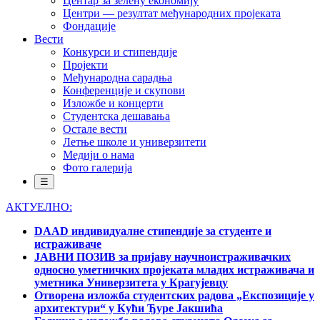
Центар за зелену економију
Центри — резултат међународних пројеката
Фондације
Вести
Конкурси и стипендије
Пројекти
Међународна сарадња
Конференције и скупови
Изложбе и концерти
Студентска дешавања
Остале вести
Летње школе и универзитети
Медији о нама
Фото галерија
☰
АКТУЕЛНО:
DAAD индивидуалне стипендије за студенте и
истраживаче
ЈАВНИ ПОЗИВ за пријаву научноистраживачких
односно уметничких пројеката младих истраживача и
уметника Универзитета у Крагујевцу
Отворена изложба студентских радова „Експозиције у
архитектури“ у Кући Ђуре Јакшића