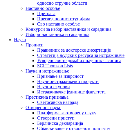
односно стручне области
Наставно особље
Претрага
Преглед по институцијама
Сво наставно особље
Конкурси за избор наставника и сарадника
Избори наставника и сарадника
Наука
Прописи
Правилник за докторске дисертације
Стратегија људских ресурса за истраживаче
Усвојене листе домаћих научних часописа
SCI Thomson Lists
Наука и истраживање
Признање за изврсност
Научноистраживачки пројекти
Научни скупови
Истраживачке јединице факултета
Престижна признања
Светосавска награда
Отвореност науке
Платформа за отворену науку
Отворени приступ
Берлинска декларација
Објављивање у отвореном приступу