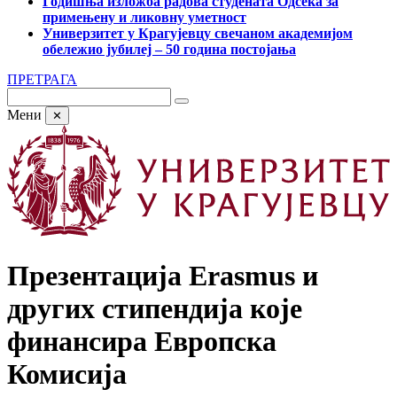
Годишња изложба радова студената Одсека за
примењену и ликовну уметност
Универзитет у Крагујевцу свечаном академијом
обележио јубилеј – 50 година постојања
ПРЕТРАГА
Мени
✕
Презентација Erasmus и
других стипендија које
финансира Европска
Комисија