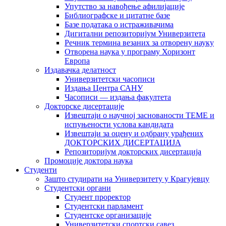
Упутство за навођење афилијације
Библиографске и цитатне базе
Базе података о истраживачима
Дигитални репозиторијум Универзитета
Рeчник термина везаних за отворену науку
Отворена наука у програму Хоризонт
Европа
Издавачка делатност
Универзитетски часописи
Издања Центра САНУ
Часописи — издања факултета
Докторске дисертације
Извештаји о научној заснованости ТЕМЕ и
испуњености услова кандидата
Извештаји за оцену и одбрану урађених
ДОКТОРСКИХ ДИСЕРТАЦИЈА
Репозиторијум докторских дисертација
Промоције доктора наука
Студенти
Зашто студирати на Универзитету у Крагујевцу
Студентски органи
Студент проректор
Студентски парламент
Студентске организације
Универзитетски спортски савез