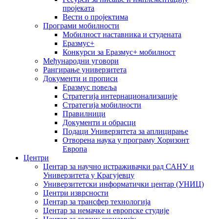
пројеката
Вести о пројектима
Програми мобилности
Мобилност наставника и студената
Еразмус+
Конкурси за Еразмус+ мобилност
Међународни уговори
Рангирање универзитета
Документи и прописи
Еразмус повеља
Стратегија интернационализације
Стратегија мобилности
Правилници
Документи и обрасци
Подаци Универзитета за аплицирање
Отворена наука у програму Хоризонт
Европа
Центри
Центар за научно истраживачки рад САНУ и
Универзитета у Крагујевцу
Универзитетски информатички центар (УНИЦ)
Центри изврсности
Центар за трансфер технологија
Центар за немачке и европске студије