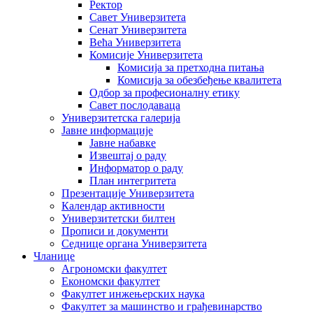
Ректор
Савет Универзитета
Сенат Универзитета
Већа Универзитета
Комисије Универзитета
Комисија за претходна питања
Комисија за обезбеђење квалитета
Одбор за професионалну етику
Савет послодаваца
Универзитетска галерија
Јавне информације
Јавне набавке
Извештај о раду
Информатор о раду
План интегритета
Презентације Универзитета
Календар активности
Универзитетски билтен
Прописи и документи
Седнице органа Универзитета
Чланице
Агрономски факултет
Економски факултет
Факултет инжењерских наука
Факултет за машинство и грађевинарство