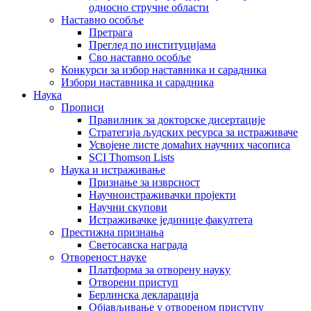
односно стручне области
Наставно особље
Претрага
Преглед по институцијама
Сво наставно особље
Конкурси за избор наставника и сарадника
Избори наставника и сарадника
Наука
Прописи
Правилник за докторске дисертације
Стратегија људских ресурса за истраживаче
Усвојене листе домаћих научних часописа
SCI Thomson Lists
Наука и истраживање
Признање за изврсност
Научноистраживачки пројекти
Научни скупови
Истраживачке јединице факултета
Престижна признања
Светосавска награда
Отвореност науке
Платформа за отворену науку
Отворени приступ
Берлинска декларација
Објављивање у отвореном приступу