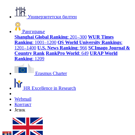
Универзитетски билтен
Рангирање
Shanghai Global Ranking
: 201–300
WUR Times
Ranking
: 1001–1200
QS World University Rankings
:
1201–1400
U.S. News Ranking
: 966
SCImago Journal &
Country Rank
RankPro World
: 649
URAP World
Ranking
: 1209
Erasmus Charter
HR Excellence in Research
Webmail
Контакт
Језик