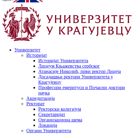
Универзитет
Историјат
Историјат Универзитета
Лицеум Књажевства сербског
Атанасије Николић, први ректор Лицеја
Досадашњи ректори Универзитета у
Крагујевцу
Професори емеритуси и Почасни доктори
наука
Акредитација
Ректорат
Ректорски колегијум
Секретаријат
Организациона шема
Локација
Органи Универзитета