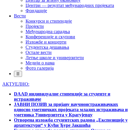
Центар за зелену економију
Центри — резултат међународних пројеката
Фондације
Вести
Конкурси и стипендије
Пројекти
Међународна сарадња
Конференције и скупови
Изложбе и концерти
Студентска дешавања
Остале вести
Летње школе и универзитети
Медији о нама
Фото галерија
☰
АКТУЕЛНО:
DAAD индивидуалне стипендије за студенте и
истраживаче
ЈАВНИ ПОЗИВ за пријаву научноистраживачких
односно уметничких пројеката младих истраживача и
уметника Универзитета у Крагујевцу
Отворена изложба студентских радова „Експозиције у
архитектури“ у Кући Ђуре Јакшића