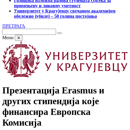
Годишња изложба радова студената Одсека за
примењену и ликовну уметност
Универзитет у Крагујевцу свечаном академијом
обележио јубилеј – 50 година постојања
ПРЕТРАГА
Мени
✕
Презентација Erasmus и
других стипендија које
финансира Европска
Комисија