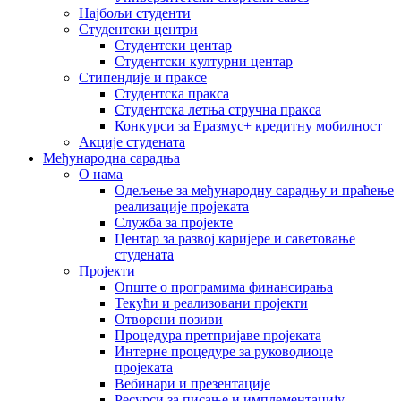
Најбољи студенти
Студентски центри
Студентски центар
Студентски културни центар
Стипендије и праксе
Студентска пракса
Студентска летња стручна пракса
Конкурси за Еразмус+ кредитну мобилност
Акције студената
Међународна сарадња
О нама
Одељење за међународну сарадњу и праћење
реализације пројеката
Служба за пројекте
Центар за развој каријере и саветовање
студената
Пројекти
Опште о програмима финансирања
Текући и реализовани пројекти
Отворени позиви
Процедура претпријаве пројеката
Интерне процедуре за руководиоце
пројеката
Вебинари и презентације
Ресурси за писање и имплементацију