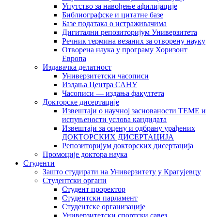
Упутство за навођење афилијације
Библиографске и цитатне базе
Базе података о истраживачима
Дигитални репозиторијум Универзитета
Рeчник термина везаних за отворену науку
Отворена наука у програму Хоризонт
Европа
Издавачка делатност
Универзитетски часописи
Издања Центра САНУ
Часописи — издања факултета
Докторске дисертације
Извештаји о научној заснованости ТЕМЕ и
испуњености услова кандидата
Извештаји за оцену и одбрану урађених
ДОКТОРСКИХ ДИСЕРТАЦИЈА
Репозиторијум докторских дисертација
Промоције доктора наука
Студенти
Зашто студирати на Универзитету у Крагујевцу
Студентски органи
Студент проректор
Студентски парламент
Студентске организације
Универзитетски спортски савез