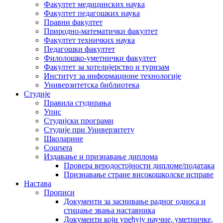
Факултет медицинских наука
Факултет педагошких наука
Правни факултет
Природно-математички факултет
Факултет техничких наука
Педагошки факултет
Филолошко-уметнички факултет
Факултет за хотелијерство и туризам
Институт за информационе технологије
Универзитетска библиотека
Студије
Правила студирања
Упис
Студијски програми
Студије при Универзитету
Школарине
Coursera
Издавање и признавање диплома
Провера веродостојности дипломе/података
Признавање стране високошколске исправе
Настава
Прописи
Документи за заснивање радног односа и
стицање звања наставника
Документи који уређују научне, уметничке,