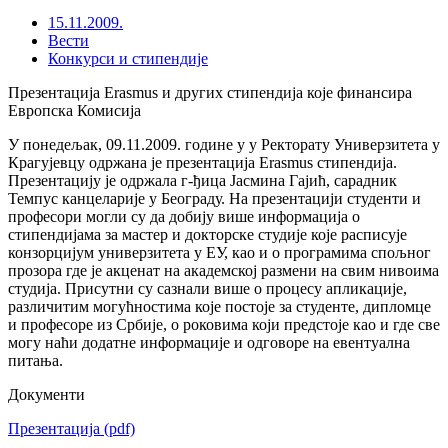
15.11.2009.
Вести
Конкурси и стипендије
Презентација Erasmus и других стипендија које финансира
Европска Комисија
У понедељак, 09.11.2009. године у у Ректорату Универзитета у
Крагујевцу одржана је презентација Erasmus стипендија.
Презентацију је одржала г-ђица Јасмина Гајић, сарадник
Темпус канцеларије у Београду. На презентацији студенти и
професори могли су да добију више информација о
стипендијама за мастер и докторске студије које расписује
конзорцијум универзитета у ЕУ, као и о програмима спољног
прозора где је акценат на академској размени на свим нивоима
студија. Присутни су сазнали више о процесу апликације,
различитим могућностима које постоје за студенте, дипломце
и професоре из Србије, о роковима који предстоје као и где све
могу наћи додатне информације и одговоре на евентуална
питања.
Документи
Презентација
(pdf)