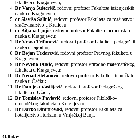
fakulteta u Kragujevcu;
Dr Vanja Šušteršič
, redovni profesor Fakulteta inženjerskih
nauka u Kragujevcu;
dr Slaviša Šalinić
, redovni profesor Fakulteta za mašinstvo i
građevinarstvo u Kraljevu;
dr Biljana Ljujić
, redovni profesor Fakulteta medicinskih
nauka u Kragujevcu;
Dr Vesna Trifunović
, redovni profesor Fakulteta pedagoških
nauka u Jagodini;
Dr Bojan Urdarević
, redovni profesor Pravnog fakulteta u
Kragujevcu;
Dr Nevena Đukić
, redovni profesor Prirodno-matematičkog
fakulteta u Kragujevcu;
Dr Nenad Stefanović
, redovni profesor Fakulteta tehničkih
nauka u Čačku;
Dr Danijela Vasilijević
, redovni profesor Pedagoškog
fakulteta u Užicu;
Dr Tomislav Pavlović
, redovni profesor Filološko-
umetničkog fakulteta u Kragujevcu;
Dr Darko Dimitrovski
, redovni profesor Fakulteta za
hotelijerstvo i turizam u Vrnjačkoj Banji.
Odluke: