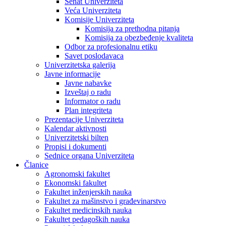
Senat Univerziteta
Veća Univerziteta
Komisije Univerziteta
Komisija za prethodna pitanja
Komisija za obezbeđenje kvaliteta
Odbor za profesionalnu etiku
Savet poslodavaca
Univerzitetska galerija
Javne informacije
Javne nabavke
Izveštaj o radu
Informator o radu
Plan integriteta
Prezentacije Univerziteta
Kalendar aktivnosti
Univerzitetski bilten
Propisi i dokumenti
Sednice organa Univerziteta
Članice
Agronomski fakultet
Ekonomski fakultet
Fakultet inženjerskih nauka
Fakultet za mašinstvo i građevinarstvo
Fakultet medicinskih nauka
Fakultet pedagoških nauka