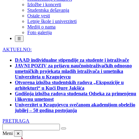
Izložbe i koncerti
Studentska dešavanja
Ostale vesti
Letnje škole i univerziteti
Mediji o nama
Foto galerija
☰
AKTUELNO:
DAAD individualne stipendije za studente i istraživače
JAVNI POZIV za prijavu naučnoistraživačkih odnosno
umetničkih projekata mladih istraživača i umetnika
Univerziteta u Kragujevcu
Otvorena izložba studentskih radova „Ekspozicije u
arhitekturi“ u Kući Đure Jakšića
Godišnja izložba radova studenata Odseka za primenjenu
i likovnu umetnost
Univerzitet u Kragujevcu svečanom akademijom obeležio
jubilej – 50 godina postojanja
PRETRAGA
Meni
✕