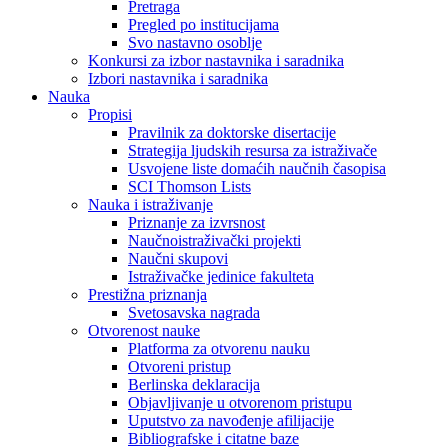
Pretraga
Pregled po institucijama
Svo nastavno osoblje
Konkursi za izbor nastavnika i saradnika
Izbori nastavnika i saradnika
Nauka
Propisi
Pravilnik za doktorske disertacije
Strategija ljudskih resursa za istraživače
Usvojene liste domaćih naučnih časopisa
SCI Thomson Lists
Nauka i istraživanje
Priznanje za izvrsnost
Naučnoistraživački projekti
Naučni skupovi
Istraživačke jedinice fakulteta
Prestižna priznanja
Svetosavska nagrada
Otvorenost nauke
Platforma za otvorenu nauku
Otvoreni pristup
Berlinska deklaracija
Objavljivanje u otvorenom pristupu
Uputstvo za navođenje afilijacije
Bibliografske i citatne baze