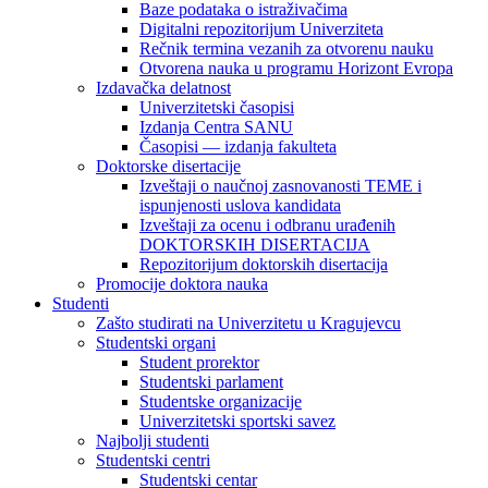
Baze podataka o istraživačima
Digitalni repozitorijum Univerziteta
Rečnik termina vezanih za otvorenu nauku
Otvorena nauka u programu Horizont Evropa
Izdavačka delatnost
Univerzitetski časopisi
Izdanja Centra SANU
Časopisi — izdanja fakulteta
Doktorske disertacije
Izveštaji o naučnoj zasnovanosti TEME i
ispunjenosti uslova kandidata
Izveštaji za ocenu i odbranu urađenih
DOKTORSKIH DISERTACIJA
Repozitorijum doktorskih disertacija
Promocije doktora nauka
Studenti
Zašto studirati na Univerzitetu u Kragujevcu
Studentski organi
Student prorektor
Studentski parlament
Studentske organizacije
Univerzitetski sportski savez
Najbolji studenti
Studentski centri
Studentski centar