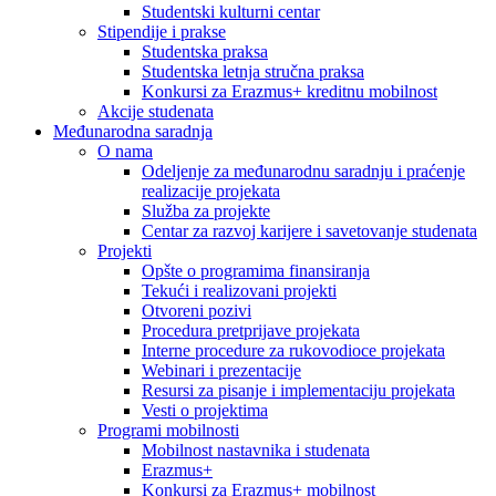
Studentski kulturni centar
Stipendije i prakse
Studentska praksa
Studentska letnja stručna praksa
Konkursi za Erazmus+ kreditnu mobilnost
Akcije studenata
Međunarodna saradnja
O nama
Odeljenje za međunarodnu saradnju i praćenje
realizacije projekata
Služba za projekte
Centar za razvoj karijere i savetovanje studenata
Projekti
Opšte o programima finansiranja
Tekući i realizovani projekti
Otvoreni pozivi
Procedura pretprijave projekata
Interne procedure za rukovodioce projekata
Webinari i prezentacije
Resursi za pisanje i implementaciju projekata
Vesti o projektima
Programi mobilnosti
Mobilnost nastavnika i studenata
Erazmus+
Konkursi za Erazmus+ mobilnost