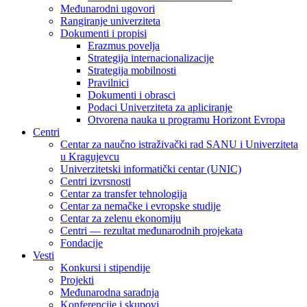
Međunarodni ugovori
Rangiranje univerziteta
Dokumenti i propisi
Erazmus povelja
Strategija internacionalizacije
Strategija mobilnosti
Pravilnici
Dokumenti i obrasci
Podaci Univerziteta za apliciranje
Otvorena nauka u programu Horizont Evropa
Centri
Centar za naučno istraživački rad SANU i Univerziteta
u Kragujevcu
Univerzitetski informatički centar (UNIC)
Centri izvrsnosti
Centar za transfer tehnologija
Centar za nemačke i evropske studije
Centar za zelenu ekonomiju
Centri — rezultat međunarodnih projekata
Fondacije
Vesti
Konkursi i stipendije
Projekti
Međunarodna saradnja
Konferencije i skupovi