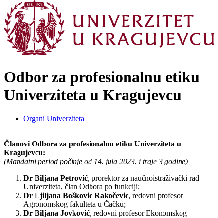
Odbor za profesionalnu etiku
Univerziteta u Kragujevcu
Organi Univerziteta
Članovi Odbora za profesionalnu etiku Univerziteta u
Kragujevcu:
(Mandatni period počinje od 14. jula 2023. i traje 3 godine)
Dr Biljana Petrović
, prorektor za naučnoistraživački rad
Univerziteta, član Odbora po funkciji;
Dr Ljiljana Bošković Rakočević
, redovni profesor
Agronomskog fakulteta u Čačku;
Dr Biljana Jovković
, redovni profesor Ekonomskog