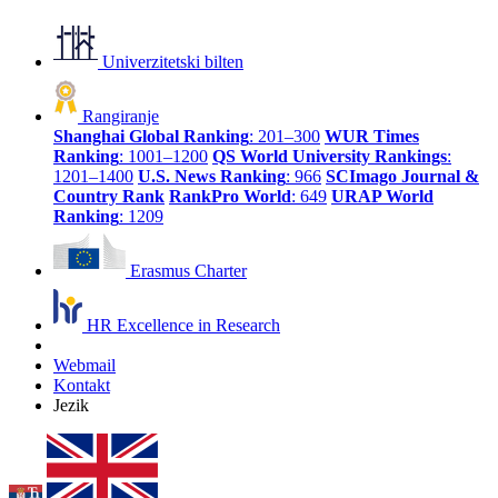
Univerzitetski bilten
Rangiranje
Shanghai Global Ranking
: 201–300
WUR Times
Ranking
: 1001–1200
QS World University Rankings
:
1201–1400
U.S. News Ranking
: 966
SCImago Journal &
Country Rank
RankPro World
: 649
URAP World
Ranking
: 1209
Erasmus Charter
HR Excellence in Research
Webmail
Kontakt
Jezik