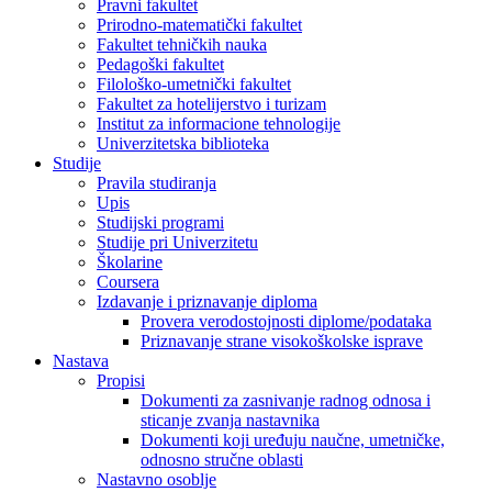
Pravni fakultet
Prirodno-matematički fakultet
Fakultet tehničkih nauka
Pedagoški fakultet
Filološko-umetnički fakultet
Fakultet za hotelijerstvo i turizam
Institut za informacione tehnologije
Univerzitetska biblioteka
Studije
Pravila studiranja
Upis
Studijski programi
Studije pri Univerzitetu
Školarine
Coursera
Izdavanje i priznavanje diploma
Provera verodostojnosti diplome/podataka
Priznavanje strane visokoškolske isprave
Nastava
Propisi
Dokumenti za zasnivanje radnog odnosa i
sticanje zvanja nastavnika
Dokumenti koji uređuju naučne, umetničke,
odnosno stručne oblasti
Nastavno osoblje