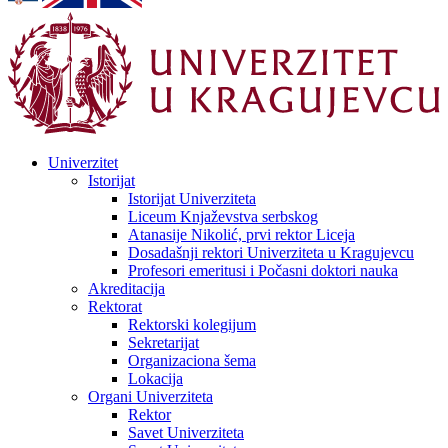
Univerzitet
Istorijat
Istorijat Univerziteta
Liceum Knjaževstva serbskog
Atanasije Nikolić, prvi rektor Liceja
Dosadašnji rektori Univerziteta u Kragujevcu
Profesori emeritusi i Počasni doktori nauka
Akreditacija
Rektorat
Rektorski kolegijum
Sekretarijat
Organizaciona šema
Lokacija
Organi Univerziteta
Rektor
Savet Univerziteta