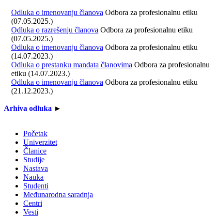
Odluka o imenovanju članova
Odbora za profesionalnu etiku
(07.05.2025.)
Odluka o razrešenju članova
Odbora za profesionalnu etiku
(07.05.2025.)
Odluka o imenovanju članova
Odbora za profesionalnu etiku
(14.07.2023.)
Odluka o prestanku mandata članovima
Odbora za profesionalnu
etiku (14.07.2023.)
Odluka o imenovanju članova
Odbora za profesionalnu etiku
(21.12.2023.)
Arhiva odluka
►
Početak
Univerzitet
Članice
Studije
Nastava
Nauka
Studenti
Međunarodna saradnja
Centri
Vesti