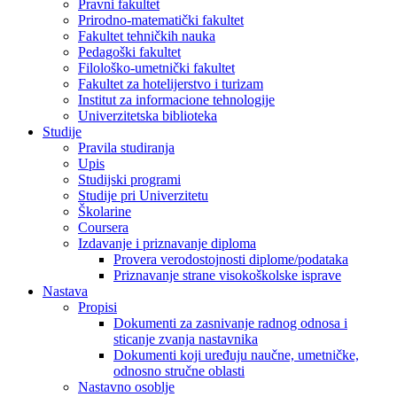
Pravni fakultet
Prirodno-matematički fakultet
Fakultet tehničkih nauka
Pedagoški fakultet
Filološko-umetnički fakultet
Fakultet za hotelijerstvo i turizam
Institut za informacione tehnologije
Univerzitetska biblioteka
Studije
Pravila studiranja
Upis
Studijski programi
Studije pri Univerzitetu
Školarine
Coursera
Izdavanje i priznavanje diploma
Provera verodostojnosti diplome/podataka
Priznavanje strane visokoškolske isprave
Nastava
Propisi
Dokumenti za zasnivanje radnog odnosa i
sticanje zvanja nastavnika
Dokumenti koji uređuju naučne, umetničke,
odnosno stručne oblasti
Nastavno osoblje