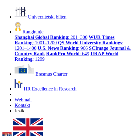
Univerzitetski bilten
Rangiranje
Shanghai Global Ranking
: 201–300
WUR Times
Ranking
: 1001–1200
QS World University Rankings
:
1201–1400
U.S. News Ranking
: 966
SCImago Journal &
Country Rank
RankPro World
: 649
URAP World
Ranking
: 1209
Erasmus Charter
HR Excellence in Research
Webmail
Kontakt
Jezik