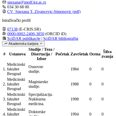
snezana@medf.kg.ac.rs
034 30 68 00
CV_Snezana T. Zivancevic-Simonovic
(pdf)
Istraživački profil
07138
(E-CRIS.SR)
0000-0002-2400-3850
(ORCID iD)
SciDAR publikacije
|
SciDAR bibliografija
Akademska karijera
Studije / Teza /
Šifra
#
Ustanova
Disertacija /
Početak
Završetak
Ocena
zvanja
Izbor
Medicinski
Osnovne
1.
fakultet
1984
0
0
studije.
Beograd
Medicinski
Magistarske
2.
fakultet
1988
0
0
studije.
Beograd
Medicinski
Specijalizacija.
3.
fakultet
Nuklearna
1998
0
0
Beograd
medicina.
Medicinski
Doktorske
4.
fakultet
1994
0
0