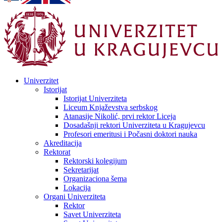
Univerzitet
Istorijat
Istorijat Univerziteta
Liceum Knjaževstva serbskog
Atanasije Nikolić, prvi rektor Liceja
Dosadašnji rektori Univerziteta u Kragujevcu
Profesori emeritusi i Počasni doktori nauka
Akreditacija
Rektorat
Rektorski kolegijum
Sekretarijat
Organizaciona šema
Lokacija
Organi Univerziteta
Rektor
Savet Univerziteta