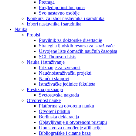
Pretraga
Pregled po institucijama
Svo nastavno osoblje
Konkursi za izbor nastavnika i saradnika
Izbori nastavnika i saradnika
Nauka
Propisi
Pravilnik za doktorske disertacije
Strategija ljudskih resursa za istraživače
Usvojene liste domaćih naučnih časopisa
SCI Thomson Lists
Nauka i istraživanje
Priznanje za izvrsnost
Naučnoistraživački projekti
Naučni skupovi
Istraživačke jedinice fakulteta
Prestižna priznanja
Svetosavska nagrada
Otvorenost nauke
Platforma za otvorenu nauku
Otvoreni pristup
Berlinska deklaracija
Objavljivanje u otvorenom pristupu
Uputstvo za navođenje afilijacije
Bibliografske i citatne baze