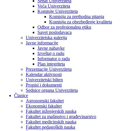
Senat Univerziteta
Veća Univerziteta
Komisije Univerziteta
Komisija za prethodna pitanja
Komisija za obezbeđenje kvaliteta
Odbor za profesionalnu etiku
Savet poslodavaca
Univerzitetska galerija
Javne informacije
Javne nabavke
Izveštaj o radu
Informator o radu
Plan integriteta
Prezentacije Univerziteta
Kalendar aktivnosti
Univerzitetski bilten
Propisi i dokumenti
Sednice organa Univerziteta
Članice
Agronomski fakultet
Ekonomski fakultet
Fakultet inženjerskih nauka
Fakultet za mašinstvo i građevinarstvo
Fakultet medicinskih nauka
Fakultet pedagoških nauka