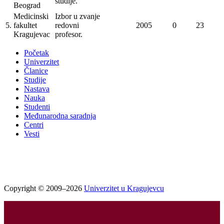
studije.
Beograd
Medicinski
Izbor u zvanje
5.
fakultet
redovni
2005
0
23
Kragujevac
profesor.
Početak
Univerzitet
Članice
Studije
Nastava
Nauka
Studenti
Međunarodna saradnja
Centri
Vesti
Copyright © 2009–2026
Univerzitet u Kragujevcu