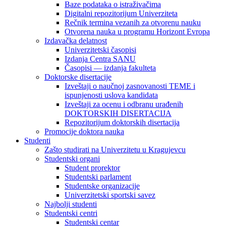
Baze podataka o istraživačima
Digitalni repozitorijum Univerziteta
Rečnik termina vezanih za otvorenu nauku
Otvorena nauka u programu Horizont Evropa
Izdavačka delatnost
Univerzitetski časopisi
Izdanja Centra SANU
Časopisi — izdanja fakulteta
Doktorske disertacije
Izveštaji o naučnoj zasnovanosti TEME i
ispunjenosti uslova kandidata
Izveštaji za ocenu i odbranu urađenih
DOKTORSKIH DISERTACIJA
Repozitorijum doktorskih disertacija
Promocije doktora nauka
Studenti
Zašto studirati na Univerzitetu u Kragujevcu
Studentski organi
Student prorektor
Studentski parlament
Studentske organizacije
Univerzitetski sportski savez
Najbolji studenti
Studentski centri
Studentski centar