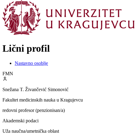
Lični profil
Nastavno osoblje
FMN
Snežana T. Živančević Simonović
Fakultet medicinskih nauka u Kragujevcu
redovni profesor
(penzionisan/a)
Akademski podaci
Uža naučna/umetnička oblast