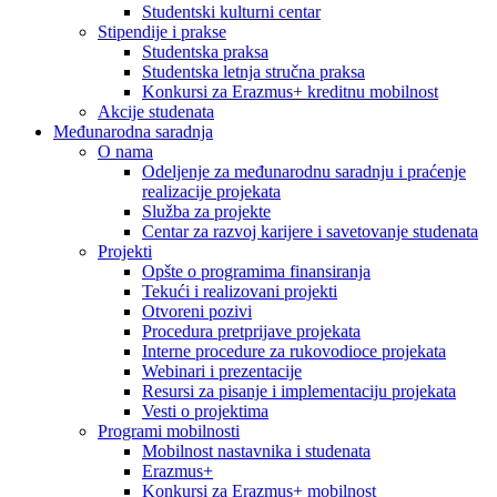
Studentski kulturni centar
Stipendije i prakse
Studentska praksa
Studentska letnja stručna praksa
Konkursi za Erazmus+ kreditnu mobilnost
Akcije studenata
Međunarodna saradnja
O nama
Odeljenje za međunarodnu saradnju i praćenje
realizacije projekata
Služba za projekte
Centar za razvoj karijere i savetovanje studenata
Projekti
Opšte o programima finansiranja
Tekući i realizovani projekti
Otvoreni pozivi
Procedura pretprijave projekata
Interne procedure za rukovodioce projekata
Webinari i prezentacije
Resursi za pisanje i implementaciju projekata
Vesti o projektima
Programi mobilnosti
Mobilnost nastavnika i studenata
Erazmus+
Konkursi za Erazmus+ mobilnost