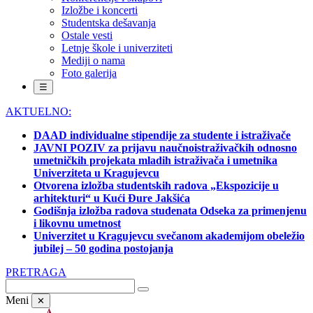
Izložbe i koncerti
Studentska dešavanja
Ostale vesti
Letnje škole i univerziteti
Mediji o nama
Foto galerija
☰
AKTUELNO:
DAAD individualne stipendije za studente i istraživače
JAVNI POZIV za prijavu naučnoistraživačkih odnosno
umetničkih projekata mladih istraživača i umetnika
Univerziteta u Kragujevcu
Otvorena izložba studentskih radova „Ekspozicije u
arhitekturi“ u Kući Đure Jakšića
Godišnja izložba radova studenata Odseka za primenjenu
i likovnu umetnost
Univerzitet u Kragujevcu svečanom akademijom obeležio
jubilej – 50 godina postojanja
PRETRAGA
Meni
✕