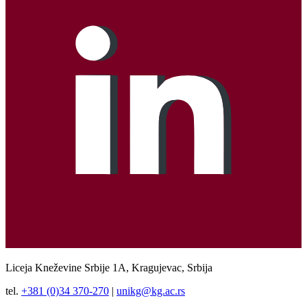
Liceja Kneževine Srbije 1A, Kragujevac, Srbija
tel.
+381 (0)34 370-270
|
unikg@kg.ac.rs