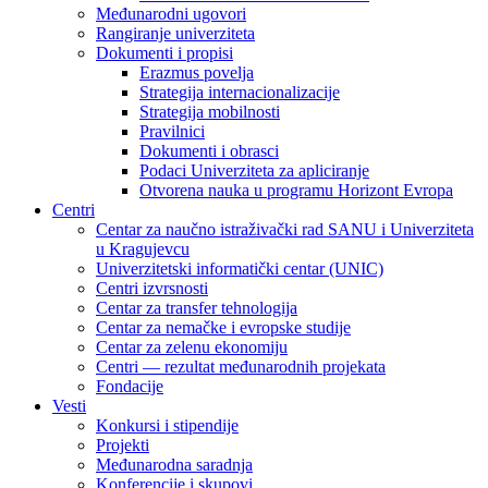
Međunarodni ugovori
Rangiranje univerziteta
Dokumenti i propisi
Erazmus povelja
Strategija internacionalizacije
Strategija mobilnosti
Pravilnici
Dokumenti i obrasci
Podaci Univerziteta za apliciranje
Otvorena nauka u programu Horizont Evropa
Centri
Centar za naučno istraživački rad SANU i Univerziteta
u Kragujevcu
Univerzitetski informatički centar (UNIC)
Centri izvrsnosti
Centar za transfer tehnologija
Centar za nemačke i evropske studije
Centar za zelenu ekonomiju
Centri — rezultat međunarodnih projekata
Fondacije
Vesti
Konkursi i stipendije
Projekti
Međunarodna saradnja
Konferencije i skupovi