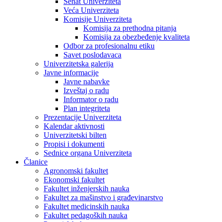
Senat Univerziteta
Veća Univerziteta
Komisije Univerziteta
Komisija za prethodna pitanja
Komisija za obezbeđenje kvaliteta
Odbor za profesionalnu etiku
Savet poslodavaca
Univerzitetska galerija
Javne informacije
Javne nabavke
Izveštaj o radu
Informator o radu
Plan integriteta
Prezentacije Univerziteta
Kalendar aktivnosti
Univerzitetski bilten
Propisi i dokumenti
Sednice organa Univerziteta
Članice
Agronomski fakultet
Ekonomski fakultet
Fakultet inženjerskih nauka
Fakultet za mašinstvo i građevinarstvo
Fakultet medicinskih nauka
Fakultet pedagoških nauka