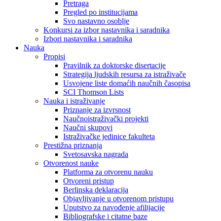
Pretraga
Pregled po institucijama
Svo nastavno osoblje
Konkursi za izbor nastavnika i saradnika
Izbori nastavnika i saradnika
Nauka
Propisi
Pravilnik za doktorske disertacije
Strategija ljudskih resursa za istraživače
Usvojene liste domaćih naučnih časopisa
SCI Thomson Lists
Nauka i istraživanje
Priznanje za izvrsnost
Naučnoistraživački projekti
Naučni skupovi
Istraživačke jedinice fakulteta
Prestižna priznanja
Svetosavska nagrada
Otvorenost nauke
Platforma za otvorenu nauku
Otvoreni pristup
Berlinska deklaracija
Objavljivanje u otvorenom pristupu
Uputstvo za navođenje afilijacije
Bibliografske i citatne baze