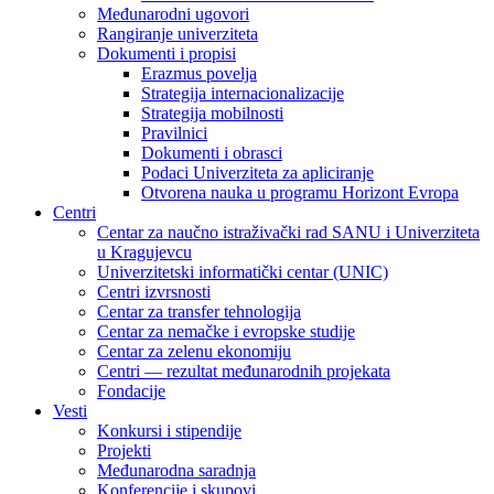
Međunarodni ugovori
Rangiranje univerziteta
Dokumenti i propisi
Erazmus povelja
Strategija internacionalizacije
Strategija mobilnosti
Pravilnici
Dokumenti i obrasci
Podaci Univerziteta za apliciranje
Otvorena nauka u programu Horizont Evropa
Centri
Centar za naučno istraživački rad SANU i Univerziteta
u Kragujevcu
Univerzitetski informatički centar (UNIC)
Centri izvrsnosti
Centar za transfer tehnologija
Centar za nemačke i evropske studije
Centar za zelenu ekonomiju
Centri — rezultat međunarodnih projekata
Fondacije
Vesti
Konkursi i stipendije
Projekti
Međunarodna saradnja
Konferencije i skupovi