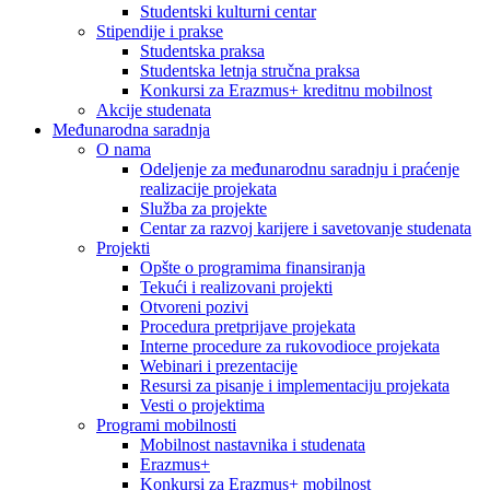
Studentski kulturni centar
Stipendije i prakse
Studentska praksa
Studentska letnja stručna praksa
Konkursi za Erazmus+ kreditnu mobilnost
Akcije studenata
Međunarodna saradnja
O nama
Odeljenje za međunarodnu saradnju i praćenje
realizacije projekata
Služba za projekte
Centar za razvoj karijere i savetovanje studenata
Projekti
Opšte o programima finansiranja
Tekući i realizovani projekti
Otvoreni pozivi
Procedura pretprijave projekata
Interne procedure za rukovodioce projekata
Webinari i prezentacije
Resursi za pisanje i implementaciju projekata
Vesti o projektima
Programi mobilnosti
Mobilnost nastavnika i studenata
Erazmus+
Konkursi za Erazmus+ mobilnost