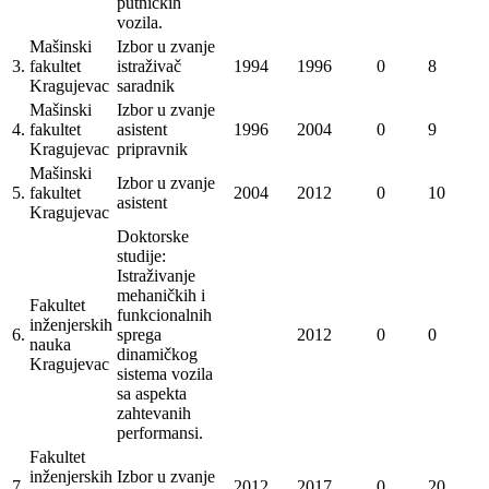
putničkih
vozila.
Mašinski
Izbor u zvanje
3.
fakultet
istraživač
1994
1996
0
8
Kragujevac
saradnik
Mašinski
Izbor u zvanje
4.
fakultet
asistent
1996
2004
0
9
Kragujevac
pripravnik
Mašinski
Izbor u zvanje
5.
fakultet
2004
2012
0
10
asistent
Kragujevac
Doktorske
studije:
Istraživanje
mehaničkih i
Fakultet
funkcionalnih
inženjerskih
6.
sprega
2012
0
0
nauka
dinamičkog
Kragujevac
sistema vozila
sa aspekta
zahtevanih
performansi.
Fakultet
inženjerskih
Izbor u zvanje
7.
2012
2017
0
20