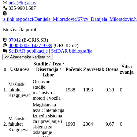
neja@kg.ac.rs
335-990 l.687
is.fink.rs/podaci/Danijela_Miloradovic/67/cv_Danijela_Miloradovic.h
Istraživački profil
07042
(E-CRIS.SR)
0000-0003-1427-9789
(ORCID iD)
SciDAR publikacije
|
SciDAR bibliografija
Akademska karijera
Studije / Teza /
Šifra
#
Ustanova
Disertacija /
Početak
Završetak
Ocena
zvanja
Izbor
Osnovne
Mašinski
studije:
1.
fakultet
1988
1993
9.39
0
mašinstvo -
Kragujevac
motori i vozila
Magistarska
teza : Interakcija
između sistema
Mašinski
za upravljanje i
2.
fakultet
1993
2004
9.67
0
sistema za
Kragujevac
oslanjanje