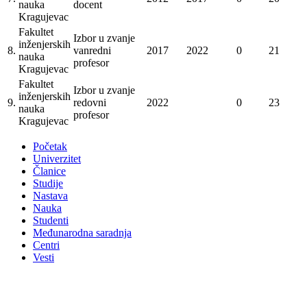
nauka
docent
Kragujevac
Fakultet
Izbor u zvanje
inženjerskih
8.
vanredni
2017
2022
0
21
nauka
profesor
Kragujevac
Fakultet
Izbor u zvanje
inženjerskih
9.
redovni
2022
0
23
nauka
profesor
Kragujevac
Početak
Univerzitet
Članice
Studije
Nastava
Nauka
Studenti
Međunarodna saradnja
Centri
Vesti