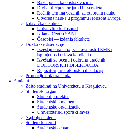
Baze podataka o istraživačima
Digitalni repozitorijum Univerziteta
Rečnik termina vezanih za otvorenu nauku
Otvorena nauka u programu Horizont Evropa
Izdavačka delatnost
Univerzitetski časopisi
Izdanja Centra SANU
Časopisi — izdanja fakulteta
Doktorske disertacije
Izveštaji o naučnoj zasnovanosti TEME i
ispunjenosti uslova kandidata
Izveštaji za ocenu i odbranu urađenih
DOKTORSKIH DISERTACIJA
Repozitorijum doktorskih disertacija
Promocije doktora nauka
Studenti
Zašto studirati na Univerzitetu u Kragujevcu
Studentski organi
Student prorektor
Studentski parlament
Studentske organizacije
Univerzitetski sportski savez
Najbolji studenti
Studentski centri
Studentski centar