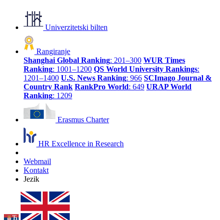
Univerzitetski bilten
Rangiranje
Shanghai Global Ranking
: 201–300
WUR Times
Ranking
: 1001–1200
QS World University Rankings
:
1201–1400
U.S. News Ranking
: 966
SCImago Journal &
Country Rank
RankPro World
: 649
URAP World
Ranking
: 1209
Erasmus Charter
HR Excellence in Research
Webmail
Kontakt
Jezik