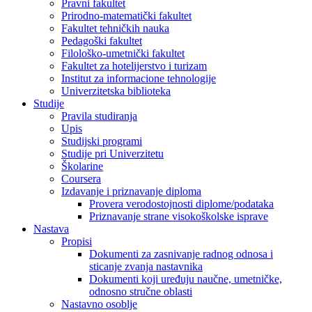
Pravni fakultet
Prirodno-matematički fakultet
Fakultet tehničkih nauka
Pedagoški fakultet
Filološko-umetnički fakultet
Fakultet za hotelijerstvo i turizam
Institut za informacione tehnologije
Univerzitetska biblioteka
Studije
Pravila studiranja
Upis
Studijski programi
Studije pri Univerzitetu
Školarine
Coursera
Izdavanje i priznavanje diploma
Provera verodostojnosti diplome/podataka
Priznavanje strane visokoškolske isprave
Nastava
Propisi
Dokumenti za zasnivanje radnog odnosa i
sticanje zvanja nastavnika
Dokumenti koji uređuju naučne, umetničke,
odnosno stručne oblasti
Nastavno osoblje