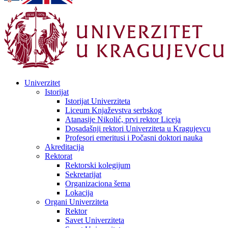
Univerzitet
Istorijat
Istorijat Univerziteta
Liceum Knjaževstva serbskog
Atanasije Nikolić, prvi rektor Liceja
Dosadašnji rektori Univerziteta u Kragujevcu
Profesori emeritusi i Počasni doktori nauka
Akreditacija
Rektorat
Rektorski kolegijum
Sekretarijat
Organizaciona šema
Lokacija
Organi Univerziteta
Rektor
Savet Univerziteta