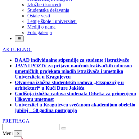
Izložbe i koncerti
Studentska dešavanja
Ostale vesti
Letnje škole i univerziteti
Mediji o nama
Foto galerija
☰
AKTUELNO:
DAAD individualne stipendije za studente i istraživače
JAVNI POZIV za prijavu naučnoistraživačkih odnosno
umetničkih projekata mladih istraživača i umetnika
Univerziteta u Kragujevcu
Otvorena izložba studentskih radova „Ekspozicije u
arhitekturi“ u Kući Đure Jakšića
Godišnja izložba radova studenata Odseka za primenjenu
i likovnu umetnost
Univerzitet u Kragujevcu svečanom akademijom obeležio
jubilej – 50 godina postojanja
PRETRAGA
Meni
✕