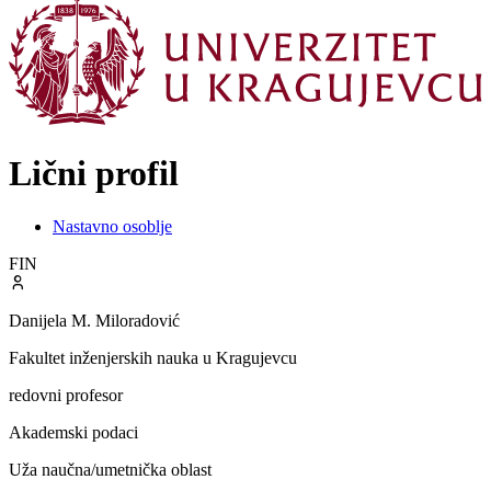
Lični profil
Nastavno osoblje
FIN
Danijela M. Miloradović
Fakultet inženjerskih nauka u Kragujevcu
redovni profesor
Akademski podaci
Uža naučna/umetnička oblast