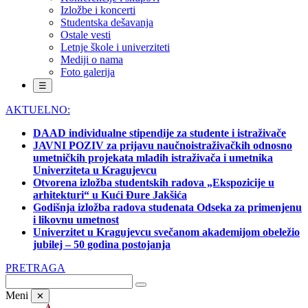
Izložbe i koncerti
Studentska dešavanja
Ostale vesti
Letnje škole i univerziteti
Mediji o nama
Foto galerija
☰
AKTUELNO:
DAAD individualne stipendije za studente i istraživače
JAVNI POZIV za prijavu naučnoistraživačkih odnosno
umetničkih projekata mladih istraživača i umetnika
Univerziteta u Kragujevcu
Otvorena izložba studentskih radova „Ekspozicije u
arhitekturi“ u Kući Đure Jakšića
Godišnja izložba radova studenata Odseka za primenjenu
i likovnu umetnost
Univerzitet u Kragujevcu svečanom akademijom obeležio
jubilej – 50 godina postojanja
PRETRAGA
Meni
✕