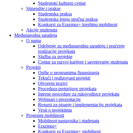
Studentski kulturni centar
Stipendije i prakse
Studentska praksa
Studentska letnja stručna praksa
Konkursi za Erazmus+ kreditnu mobilnost
Akcije studenata
Međunarodna saradnja
O nama
Odeljenje za međunarodnu saradnju i praćenje
realizacije projekata
Služba za projekte
Centar za razvoj karijere i savetovanje studenata
Projekti
Opšte o programima finansiranja
Tekući i realizovani projekti
Otvoreni pozivi
Procedura pretprijave projekata
Interne procedure za rukovodioce projekata
Webinari i prezentacije
Resursi za pisanje i implementaciju projekata
Vesti o projektima
Programi mobilnosti
Mobilnost nastavnika i studenata
Erazmus+
Konkursi za Erazmus+ mobilnost