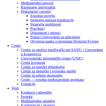
Međunarodni ugovori
Rangiranje univerziteta
Dokumenti i propisi
Erazmus povelja
Strategija internacionalizacije
Strategija mobilnosti
Pravilnici
Dokumenti i obrasci
Podaci Univerziteta za apliciranje
Otvorena nauka u programu Horizont Evropa
Centri
Centar za naučno istraživački rad SANU i Univerziteta
u Kragujevcu
Univerzitetski informatički centar (UNIC)
Centri izvrsnosti
Centar za transfer tehnologija
Centar za nemačke i evropske studije
Centar za zelenu ekonomiju
Centri — rezultat međunarodnih projekata
Fondacije
Vesti
Konkursi i stipendije
Projekti
Međunarodna saradnja
Konferencije i skupovi