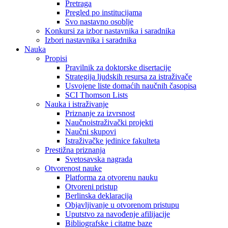
Pretraga
Pregled po institucijama
Svo nastavno osoblje
Konkursi za izbor nastavnika i saradnika
Izbori nastavnika i saradnika
Nauka
Propisi
Pravilnik za doktorske disertacije
Strategija ljudskih resursa za istraživače
Usvojene liste domaćih naučnih časopisa
SCI Thomson Lists
Nauka i istraživanje
Priznanje za izvrsnost
Naučnoistraživački projekti
Naučni skupovi
Istraživačke jedinice fakulteta
Prestižna priznanja
Svetosavska nagrada
Otvorenost nauke
Platforma za otvorenu nauku
Otvoreni pristup
Berlinska deklaracija
Objavljivanje u otvorenom pristupu
Uputstvo za navođenje afilijacije
Bibliografske i citatne baze