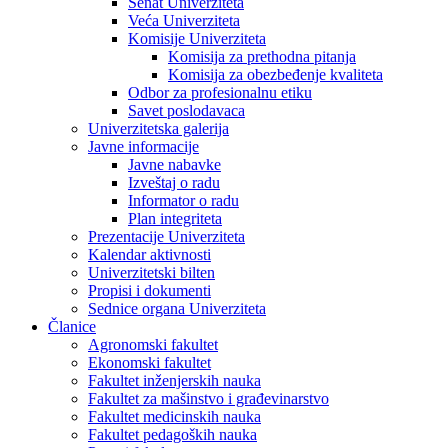
Senat Univerziteta
Veća Univerziteta
Komisije Univerziteta
Komisija za prethodna pitanja
Komisija za obezbeđenje kvaliteta
Odbor za profesionalnu etiku
Savet poslodavaca
Univerzitetska galerija
Javne informacije
Javne nabavke
Izveštaj o radu
Informator o radu
Plan integriteta
Prezentacije Univerziteta
Kalendar aktivnosti
Univerzitetski bilten
Propisi i dokumenti
Sednice organa Univerziteta
Članice
Agronomski fakultet
Ekonomski fakultet
Fakultet inženjerskih nauka
Fakultet za mašinstvo i građevinarstvo
Fakultet medicinskih nauka
Fakultet pedagoških nauka