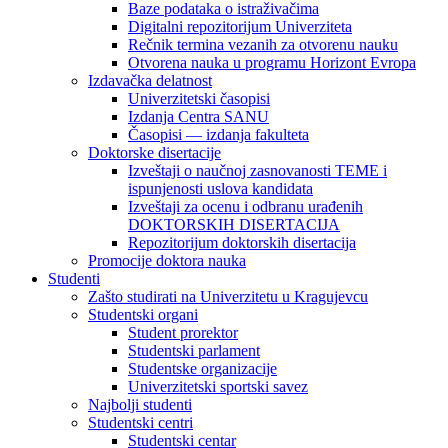
Baze podataka o istraživačima
Digitalni repozitorijum Univerziteta
Rečnik termina vezanih za otvorenu nauku
Otvorena nauka u programu Horizont Evropa
Izdavačka delatnost
Univerzitetski časopisi
Izdanja Centra SANU
Časopisi — izdanja fakulteta
Doktorske disertacije
Izveštaji o naučnoj zasnovanosti TEME i
ispunjenosti uslova kandidata
Izveštaji za ocenu i odbranu urađenih
DOKTORSKIH DISERTACIJA
Repozitorijum doktorskih disertacija
Promocije doktora nauka
Studenti
Zašto studirati na Univerzitetu u Kragujevcu
Studentski organi
Student prorektor
Studentski parlament
Studentske organizacije
Univerzitetski sportski savez
Najbolji studenti
Studentski centri
Studentski centar