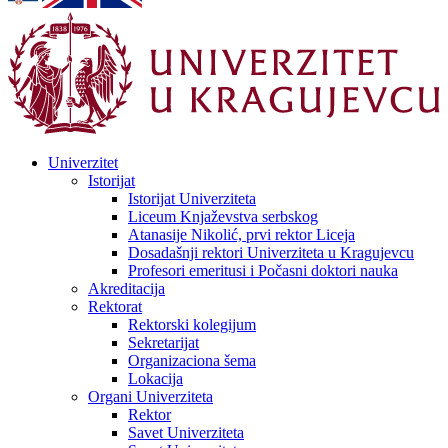
Univerzitet
Istorijat
Istorijat Univerziteta
Liceum Knjaževstva serbskog
Atanasije Nikolić, prvi rektor Liceja
Dosadašnji rektori Univerziteta u Kragujevcu
Profesori emeritusi i Počasni doktori nauka
Akreditacija
Rektorat
Rektorski kolegijum
Sekretarijat
Organizaciona šema
Lokacija
Organi Univerziteta
Rektor
Savet Univerziteta