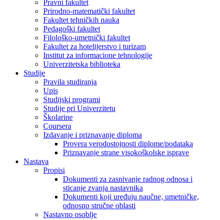
Pravni fakultet
Prirodno-matematički fakultet
Fakultet tehničkih nauka
Pedagoški fakultet
Filološko-umetnički fakultet
Fakultet za hotelijerstvo i turizam
Institut za informacione tehnologije
Univerzitetska biblioteka
Studije
Pravila studiranja
Upis
Studijski programi
Studije pri Univerzitetu
Školarine
Coursera
Izdavanje i priznavanje diploma
Provera verodostojnosti diplome/podataka
Priznavanje strane visokoškolske isprave
Nastava
Propisi
Dokumenti za zasnivanje radnog odnosa i
sticanje zvanja nastavnika
Dokumenti koji uređuju naučne, umetničke,
odnosno stručne oblasti
Nastavno osoblje