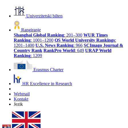
Univerzitetski bilten
Rangiranje
Shanghai Global Ranking
: 201–300
WUR Times
Ranking
: 1001–1200
QS World University Rankings
:
1201–1400
U.S. News Ranking
: 966
SCImago Journal &
Country Rank
RankPro World
: 649
URAP World
Ranking
: 1209
Erasmus Charter
HR Excellence in Research
Webmail
Kontakt
Jezik