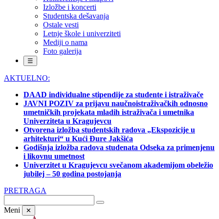
Izložbe i koncerti
Studentska dešavanja
Ostale vesti
Letnje škole i univerziteti
Mediji o nama
Foto galerija
☰
AKTUELNO:
DAAD individualne stipendije za studente i istraživače
JAVNI POZIV za prijavu naučnoistraživačkih odnosno
umetničkih projekata mladih istraživača i umetnika
Univerziteta u Kragujevcu
Otvorena izložba studentskih radova „Ekspozicije u
arhitekturi“ u Kući Đure Jakšića
Godišnja izložba radova studenata Odseka za primenjenu
i likovnu umetnost
Univerzitet u Kragujevcu svečanom akademijom obeležio
jubilej – 50 godina postojanja
PRETRAGA
Meni
✕