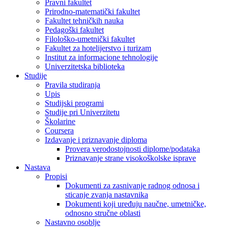
Pravni fakultet
Prirodno-matematički fakultet
Fakultet tehničkih nauka
Pedagoški fakultet
Filološko-umetnički fakultet
Fakultet za hotelijerstvo i turizam
Institut za informacione tehnologije
Univerzitetska biblioteka
Studije
Pravila studiranja
Upis
Studijski programi
Studije pri Univerzitetu
Školarine
Coursera
Izdavanje i priznavanje diploma
Provera verodostojnosti diplome/podataka
Priznavanje strane visokoškolske isprave
Nastava
Propisi
Dokumenti za zasnivanje radnog odnosa i
sticanje zvanja nastavnika
Dokumenti koji uređuju naučne, umetničke,
odnosno stručne oblasti
Nastavno osoblje