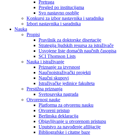
Pretraga
Pregled po institucijama
Svo nastavno osoblje
Konkursi za izbor nastavnika i saradnika
Izbori nastavnika i saradnika
Nauka
Propisi
Pravilnik za doktorske disertacije
Strategija ljudskih resursa za istraživače
Usvojene liste domaćih naučnih časopisa
SCI Thomson Lists
Nauka i istraživanje
Priznanje za izvrsnost
Naučnoistraživački projekti
Naučni skupovi
Istraživačke jedinice fakulteta
Prestižna priznanja
Svetosavska nagrada
Otvorenost nauke
Platforma za otvorenu nauku
Otvoreni pristup
Berlinska deklaracija
Objavljivanje u otvorenom pristupu
Uputstvo za navođenje afilijacije
Bibliografske i citatne baze