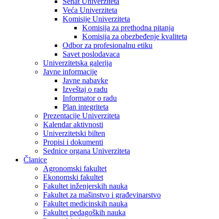
Senat Univerziteta
Veća Univerziteta
Komisije Univerziteta
Komisija za prethodna pitanja
Komisija za obezbeđenje kvaliteta
Odbor za profesionalnu etiku
Savet poslodavaca
Univerzitetska galerija
Javne informacije
Javne nabavke
Izveštaj o radu
Informator o radu
Plan integriteta
Prezentacije Univerziteta
Kalendar aktivnosti
Univerzitetski bilten
Propisi i dokumenti
Sednice organa Univerziteta
Članice
Agronomski fakultet
Ekonomski fakultet
Fakultet inženjerskih nauka
Fakultet za mašinstvo i građevinarstvo
Fakultet medicinskih nauka
Fakultet pedagoških nauka