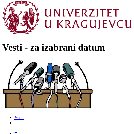
Vesti - za izabrani datum
Vesti
≡