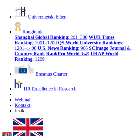
Univerzitetski bilten
Rangiranje
Shanghai Global Ranking
: 201–300
WUR Times
Ranking
: 1001–1200
QS World University Rankings
:
1201–1400
U.S. News Ranking
: 966
SCImago Journal &
Country Rank
RankPro World
: 649
URAP World
Ranking
: 1209
Erasmus Charter
HR Excellence in Research
Webmail
Kontakt
Jezik