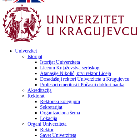
Univerzitet
Istorijat
Istorijat Univerziteta
Liceum Knjaževstva serbskog
Atanasije Nikolić, prvi rektor Liceja
Dosadašnji rektori Univerziteta u Kragujevcu
Profesori emeritusi i Počasni doktori nauka
Akreditacija
Rektorat
Rektorski kolegijum
Sekretarijat
Organizaciona šema
Lokacija
Organi Univerziteta
Rektor
Savet Univerziteta