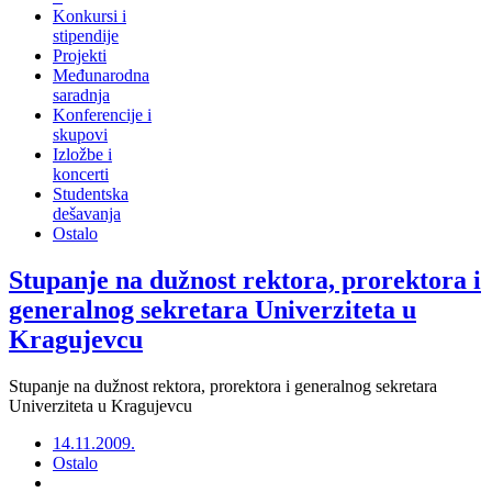
Konkursi i
stipendije
Projekti
Međunarodna
saradnja
Konferencije i
skupovi
Izložbe i
koncerti
Studentska
dešavanja
Ostalo
Stupanje na dužnost rektora, prorektora i
generalnog sekretara Univerziteta u
Kragujevcu
Stupanje na dužnost rektora, prorektora i generalnog sekretara
Univerziteta u Kragujevcu
14.11.2009.
Ostalo