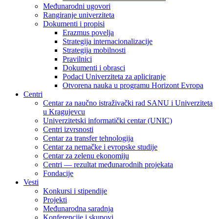
Međunarodni ugovori
Rangiranje univerziteta
Dokumenti i propisi
Erazmus povelja
Strategija internacionalizacije
Strategija mobilnosti
Pravilnici
Dokumenti i obrasci
Podaci Univerziteta za apliciranje
Otvorena nauka u programu Horizont Evropa
Centri
Centar za naučno istraživački rad SANU i Univerziteta
u Kragujevcu
Univerzitetski informatički centar (UNIC)
Centri izvrsnosti
Centar za transfer tehnologija
Centar za nemačke i evropske studije
Centar za zelenu ekonomiju
Centri — rezultat međunarodnih projekata
Fondacije
Vesti
Konkursi i stipendije
Projekti
Međunarodna saradnja
Konferencije i skupovi