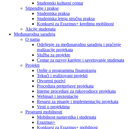
Studentski kulturni centar
Stipendije i prakse
Studentska praksa
Studentska letnja stručna praksa
Konkursi za Erazmus+ kreditnu mobilnost
Akcije studenata
Međunarodna saradnja
O nama
Odeljenje za međunarodnu saradnju i praćenje
realizacije projekata
Služba za projekte
Centar za razvoj karijere i savetovanje studenata
Projekti
Opšte o programima finansiranja
Tekući i realizovani projekti
Otvoreni pozivi
Procedura pretprijave projekata
Interne procedure za rukovodioce projekata
Webinari i prezentacije
Resursi za pisanje i implementaciju projekata
Vesti o projektima
Programi mobilnosti
Mobilnost nastavnika i studenata
Erazmus+
Konkursi za Erazmus+ mobilnost