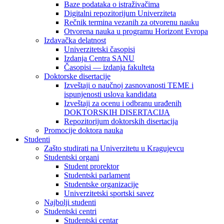
Baze podataka o istraživačima
Digitalni repozitorijum Univerziteta
Rečnik termina vezanih za otvorenu nauku
Otvorena nauka u programu Horizont Evropa
Izdavačka delatnost
Univerzitetski časopisi
Izdanja Centra SANU
Časopisi — izdanja fakulteta
Doktorske disertacije
Izveštaji o naučnoj zasnovanosti TEME i
ispunjenosti uslova kandidata
Izveštaji za ocenu i odbranu urađenih
DOKTORSKIH DISERTACIJA
Repozitorijum doktorskih disertacija
Promocije doktora nauka
Studenti
Zašto studirati na Univerzitetu u Kragujevcu
Studentski organi
Student prorektor
Studentski parlament
Studentske organizacije
Univerzitetski sportski savez
Najbolji studenti
Studentski centri
Studentski centar