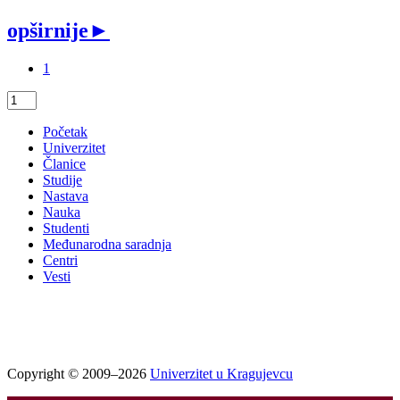
opširnije
►
1
Početak
Univerzitet
Članice
Studije
Nastava
Nauka
Studenti
Međunarodna saradnja
Centri
Vesti
Copyright © 2009–2026
Univerzitet u Kragujevcu