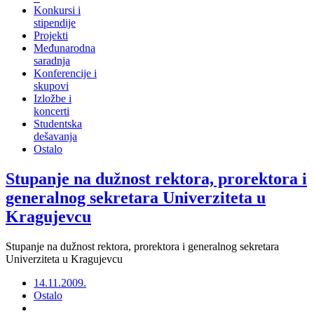
Konkursi i
stipendije
Projekti
Međunarodna
saradnja
Konferencije i
skupovi
Izložbe i
koncerti
Studentska
dešavanja
Ostalo
Stupanje na dužnost rektora, prorektora i
generalnog sekretara Univerziteta u
Kragujevcu
Stupanje na dužnost rektora, prorektora i generalnog sekretara
Univerziteta u Kragujevcu
14.11.2009.
Ostalo