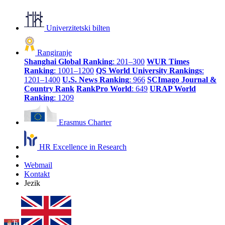
Univerzitetski bilten
Rangiranje
Shanghai Global Ranking
: 201–300
WUR Times
Ranking
: 1001–1200
QS World University Rankings
:
1201–1400
U.S. News Ranking
: 966
SCImago Journal &
Country Rank
RankPro World
: 649
URAP World
Ranking
: 1209
Erasmus Charter
HR Excellence in Research
Webmail
Kontakt
Jezik