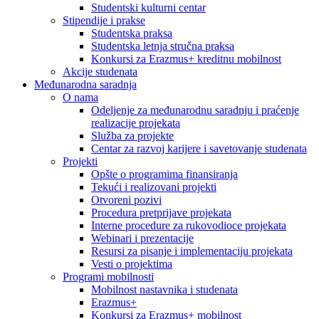
Studentski kulturni centar
Stipendije i prakse
Studentska praksa
Studentska letnja stručna praksa
Konkursi za Erazmus+ kreditnu mobilnost
Akcije studenata
Međunarodna saradnja
O nama
Odeljenje za međunarodnu saradnju i praćenje
realizacije projekata
Služba za projekte
Centar za razvoj karijere i savetovanje studenata
Projekti
Opšte o programima finansiranja
Tekući i realizovani projekti
Otvoreni pozivi
Procedura pretprijave projekata
Interne procedure za rukovodioce projekata
Webinari i prezentacije
Resursi za pisanje i implementaciju projekata
Vesti o projektima
Programi mobilnosti
Mobilnost nastavnika i studenata
Erazmus+
Konkursi za Erazmus+ mobilnost