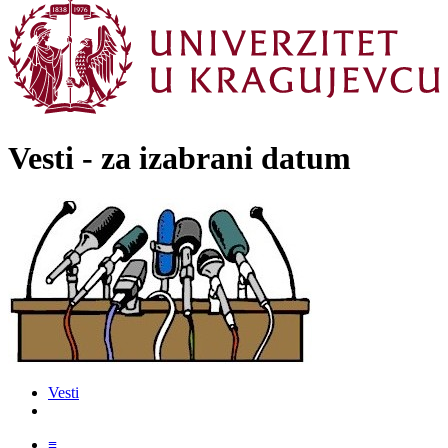
Vesti - za izabrani datum
Vesti
≡