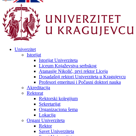
Univerzitet
Istorijat
Istorijat Univerziteta
Liceum Knjaževstva serbskog
Atanasije Nikolić, prvi rektor Liceja
Dosadašnji rektori Univerziteta u Kragujevcu
Profesori emeritusi i Počasni doktori nauka
Akreditacija
Rektorat
Rektorski kolegijum
Sekretarijat
Organizaciona šema
Lokacija
Organi Univerziteta
Rektor
Savet Univerziteta