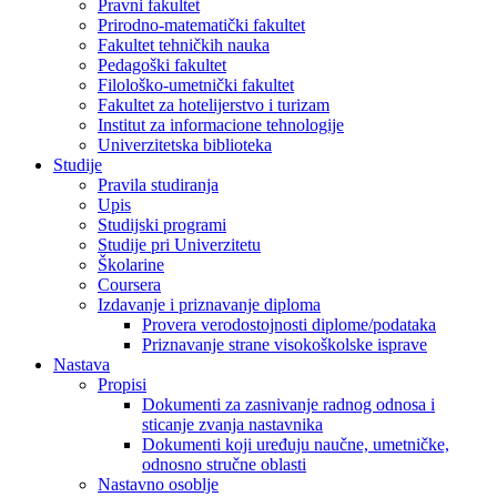
Pravni fakultet
Prirodno-matematički fakultet
Fakultet tehničkih nauka
Pedagoški fakultet
Filološko-umetnički fakultet
Fakultet za hotelijerstvo i turizam
Institut za informacione tehnologije
Univerzitetska biblioteka
Studije
Pravila studiranja
Upis
Studijski programi
Studije pri Univerzitetu
Školarine
Coursera
Izdavanje i priznavanje diploma
Provera verodostojnosti diplome/podataka
Priznavanje strane visokoškolske isprave
Nastava
Propisi
Dokumenti za zasnivanje radnog odnosa i
sticanje zvanja nastavnika
Dokumenti koji uređuju naučne, umetničke,
odnosno stručne oblasti
Nastavno osoblje