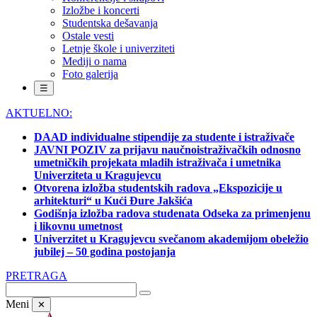
Izložbe i koncerti
Studentska dešavanja
Ostale vesti
Letnje škole i univerziteti
Mediji o nama
Foto galerija
☰
AKTUELNO:
DAAD individualne stipendije za studente i istraživače
JAVNI POZIV za prijavu naučnoistraživačkih odnosno
umetničkih projekata mladih istraživača i umetnika
Univerziteta u Kragujevcu
Otvorena izložba studentskih radova „Ekspozicije u
arhitekturi“ u Kući Đure Jakšića
Godišnja izložba radova studenata Odseka za primenjenu
i likovnu umetnost
Univerzitet u Kragujevcu svečanom akademijom obeležio
jubilej – 50 godina postojanja
PRETRAGA
Meni
✕