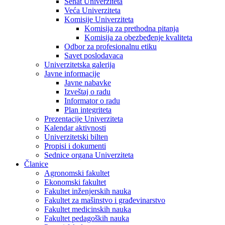
Senat Univerziteta
Veća Univerziteta
Komisije Univerziteta
Komisija za prethodna pitanja
Komisija za obezbeđenje kvaliteta
Odbor za profesionalnu etiku
Savet poslodavaca
Univerzitetska galerija
Javne informacije
Javne nabavke
Izveštaj o radu
Informator o radu
Plan integriteta
Prezentacije Univerziteta
Kalendar aktivnosti
Univerzitetski bilten
Propisi i dokumenti
Sednice organa Univerziteta
Članice
Agronomski fakultet
Ekonomski fakultet
Fakultet inženjerskih nauka
Fakultet za mašinstvo i građevinarstvo
Fakultet medicinskih nauka
Fakultet pedagoških nauka