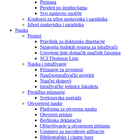
Pretraga
Pregled po institucijama
Svo nastavno osoblje
Konkursi za izbor nastavnika i saradnika
Izbori nastavnika i saradnika
Nauka
Propisi
Pravilnik za doktorske disertacije
Strategija ljudskih resursa za istraživače
Usvojene liste domaćih naučnih časopisa
SCI Thomson Lists
Nauka i istraživanje
Priznanje za izvrsnost
Naučnoistraživački projekti
Naučni skupovi
Istraživačke jedinice fakulteta
Prestižna priznanja
Svetosavska nagrada
Otvorenost nauke
Platforma za otvorenu nauku
Otvoreni pristup
Berlinska deklaracija
Objavljivanje u otvorenom pristupu
Uputstvo za navođenje afilijacije
Bibliografske i citatne baze