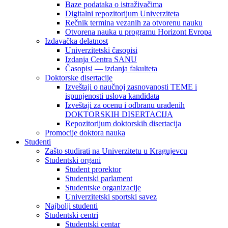
Baze podataka o istraživačima
Digitalni repozitorijum Univerziteta
Rečnik termina vezanih za otvorenu nauku
Otvorena nauka u programu Horizont Evropa
Izdavačka delatnost
Univerzitetski časopisi
Izdanja Centra SANU
Časopisi — izdanja fakulteta
Doktorske disertacije
Izveštaji o naučnoj zasnovanosti TEME i
ispunjenosti uslova kandidata
Izveštaji za ocenu i odbranu urađenih
DOKTORSKIH DISERTACIJA
Repozitorijum doktorskih disertacija
Promocije doktora nauka
Studenti
Zašto studirati na Univerzitetu u Kragujevcu
Studentski organi
Student prorektor
Studentski parlament
Studentske organizacije
Univerzitetski sportski savez
Najbolji studenti
Studentski centri
Studentski centar