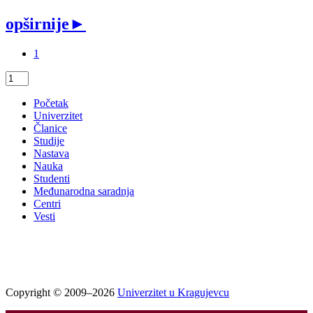
opširnije
►
1
Početak
Univerzitet
Članice
Studije
Nastava
Nauka
Studenti
Međunarodna saradnja
Centri
Vesti
Copyright © 2009–2026
Univerzitet u Kragujevcu