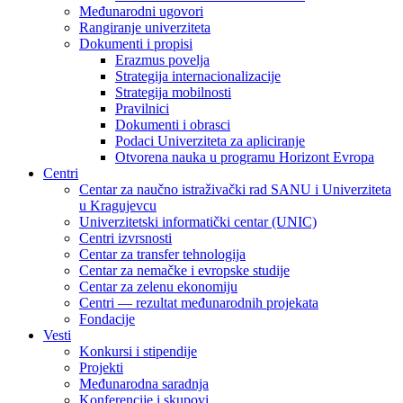
Međunarodni ugovori
Rangiranje univerziteta
Dokumenti i propisi
Erazmus povelja
Strategija internacionalizacije
Strategija mobilnosti
Pravilnici
Dokumenti i obrasci
Podaci Univerziteta za apliciranje
Otvorena nauka u programu Horizont Evropa
Centri
Centar za naučno istraživački rad SANU i Univerziteta
u Kragujevcu
Univerzitetski informatički centar (UNIC)
Centri izvrsnosti
Centar za transfer tehnologija
Centar za nemačke i evropske studije
Centar za zelenu ekonomiju
Centri — rezultat međunarodnih projekata
Fondacije
Vesti
Konkursi i stipendije
Projekti
Međunarodna saradnja
Konferencije i skupovi