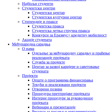
Најбољи студенти
Студентски центри
Студентски центар
Студентски културни центар
Стипендије и праксе
Студентска пракса
Студентска летња стручна пракса
Конкурси за Еразмус+ кредитну мобилност
Акције студената
Међународна сарадња
О нама
Одељење за међународну сарадњу и праћење
реализације пројеката
Служба за пројекте
Центар за развој каријере и саветовање
студената
Пројекти
Опште о програмима финансирања
Текући и реализовани пројекти
Отворени позиви
Процедура претпријаве пројеката
Интерне процедуре за руководиоце
пројеката
Вебинари и презентације
Ресурси за писање и имплементацију