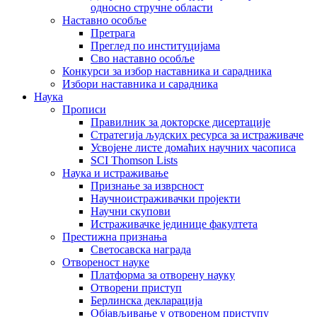
односно стручне области
Наставно особље
Претрага
Преглед по институцијама
Сво наставно особље
Конкурси за избор наставника и сарадника
Избори наставника и сарадника
Наука
Прописи
Правилник за докторске дисертације
Стратегија људских ресурса за истраживаче
Усвојене листе домаћих научних часописа
SCI Thomson Lists
Наука и истраживање
Признање за изврсност
Научноистраживачки пројекти
Научни скупови
Истраживачке јединице факултета
Престижна признања
Светосавска награда
Отвореност науке
Платформа за отворену науку
Отворени приступ
Берлинска декларација
Објављивање у отвореном приступу