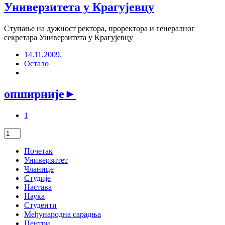
Универзитета у Крагујевцу
Ступање на дужност ректора, проректора и генералног
секретара Универзитета у Крагујевцу
14.11.2009.
Остало
опширније
►
1
Почетак
Универзитет
Чланице
Студије
Настава
Наука
Студенти
Међународна сарадња
Центри