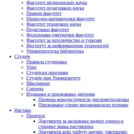
Факултет медицинских наука
Факултет педагошких наука
Правни факултет
Природно-математички факултет
Факултет техничких наука
Педагошки факултет
Филолошко-уметнички факултет
Факултет за хотелијерство и туризам
Институт за информационе технологије
Универзитетска библиотека
Студије
Правила студирања
Упис
Студијски програми
Студије при Универзитету
Школарине
Coursera
Издавање и признавање диплома
Провера веродостојности дипломе/података
Признавање стране високошколске исправе
Настава
Прописи
Документи за заснивање радног односа и
стицање звања наставника
Документи који уређују научне, уметничке,