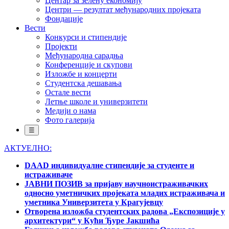
Центар за зелену економију
Центри — резултат међународних пројеката
Фондације
Вести
Конкурси и стипендије
Пројекти
Међународна сарадња
Конференције и скупови
Изложбе и концерти
Студентска дешавања
Остале вести
Летње школе и универзитети
Медији о нама
Фото галерија
☰
АКТУЕЛНО:
DAAD индивидуалне стипендије за студенте и
истраживаче
ЈАВНИ ПОЗИВ за пријаву научноистраживачких
односно уметничких пројеката младих истраживача и
уметника Универзитета у Крагујевцу
Отворена изложба студентских радова „Експозиције у
архитектури“ у Кући Ђуре Јакшића