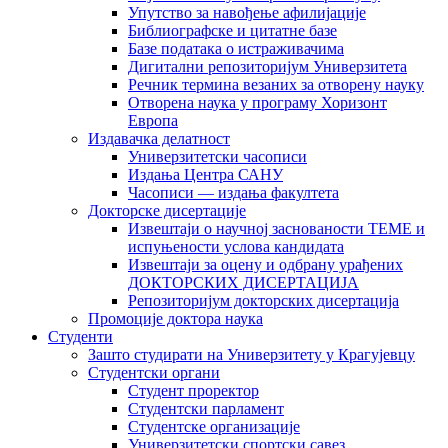
Упутство за навођење афилијације
Библиографске и цитатне базе
Базе података о истраживачима
Дигитални репозиторијум Универзитета
Рeчник термина везаних за отворену науку
Отворена наука у програму Хоризонт
Европа
Издавачка делатност
Универзитетски часописи
Издања Центра САНУ
Часописи — издања факултета
Докторске дисертације
Извештаји о научној заснованости ТЕМЕ и
испуњености услова кандидата
Извештаји за оцену и одбрану урађених
ДОКТОРСКИХ ДИСЕРТАЦИЈА
Репозиторијум докторских дисертација
Промоције доктора наука
Студенти
Зашто студирати на Универзитету у Крагујевцу
Студентски органи
Студент проректор
Студентски парламент
Студентске организације
Универзитетски спортски савез