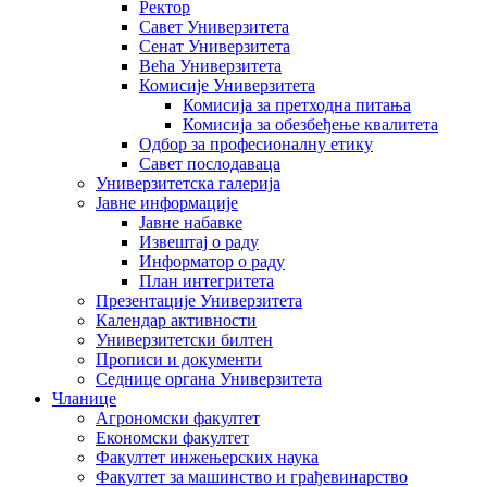
Ректор
Савет Универзитета
Сенат Универзитета
Већа Универзитета
Комисије Универзитета
Комисија за претходна питања
Комисија за обезбеђење квалитета
Одбор за професионалну етику
Савет послодаваца
Универзитетска галерија
Јавне информације
Јавне набавке
Извештај о раду
Информатор о раду
План интегритета
Презентације Универзитета
Календар активности
Универзитетски билтен
Прописи и документи
Седнице органа Универзитета
Чланице
Агрономски факултет
Економски факултет
Факултет инжењерских наука
Факултет за машинство и грађевинарство