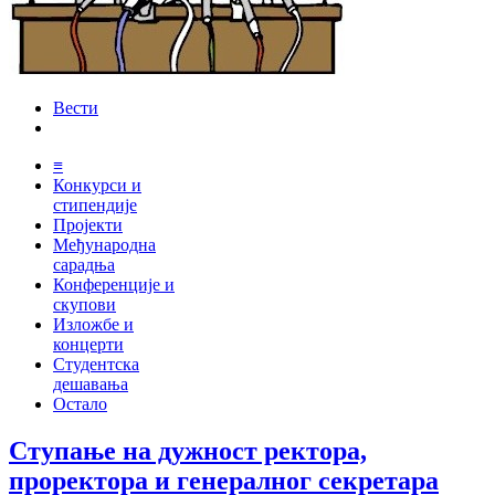
Вести
≡
Конкурси и
стипендије
Пројекти
Међународна
сарадња
Конференције и
скупови
Изложбе и
концерти
Студентска
дешавања
Остало
Ступање на дужност ректора,
проректора и генералног секретара