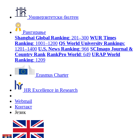
Универзитетски билтен
Рангирање
Shanghai Global Ranking
: 201–300
WUR Times
Ranking
: 1001–1200
QS World University Rankings
:
1201–1400
U.S. News Ranking
: 966
SCImago Journal &
Country Rank
RankPro World
: 649
URAP World
Ranking
: 1209
Erasmus Charter
HR Excellence in Research
Webmail
Контакт
Језик