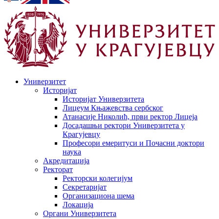
Универзитет
Историјат
Историјат Универзитета
Лицеум Књажевства сербског
Атанасије Николић, први ректор Лицеја
Досадашњи ректори Универзитета у
Крагујевцу
Професори емеритуси и Почасни доктори
наука
Акредитација
Ректорат
Ректорски колегијум
Секретаријат
Организациона шема
Локација
Органи Универзитета