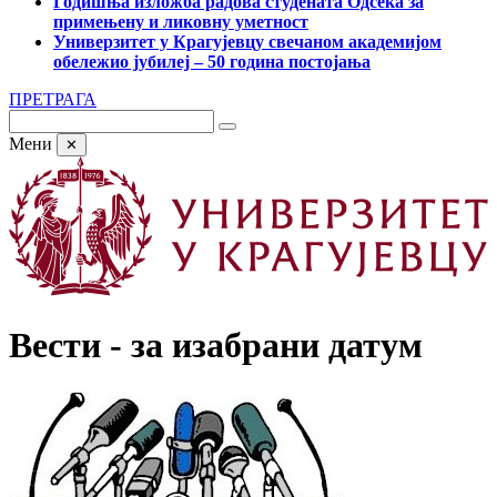
Годишња изложба радова студената Одсека за
примењену и ликовну уметност
Универзитет у Крагујевцу свечаном академијом
обележио јубилеј – 50 година постојања
ПРЕТРАГА
Мени
✕
Вести - за изабрани датум