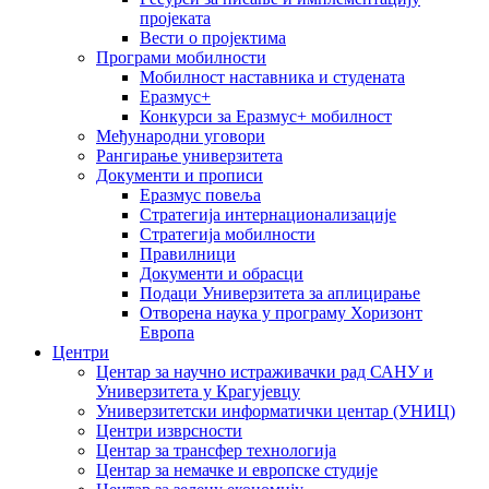
пројеката
Вести о пројектима
Програми мобилности
Мобилност наставника и студената
Еразмус+
Конкурси за Еразмус+ мобилност
Међународни уговори
Рангирање универзитета
Документи и прописи
Еразмус повеља
Стратегија интернационализације
Стратегија мобилности
Правилници
Документи и обрасци
Подаци Универзитета за аплицирање
Отворена наука у програму Хоризонт
Европа
Центри
Центар за научно истраживачки рад САНУ и
Универзитета у Крагујевцу
Универзитетски информатички центар (УНИЦ)
Центри изврсности
Центар за трансфер технологија
Центар за немачке и европске студије