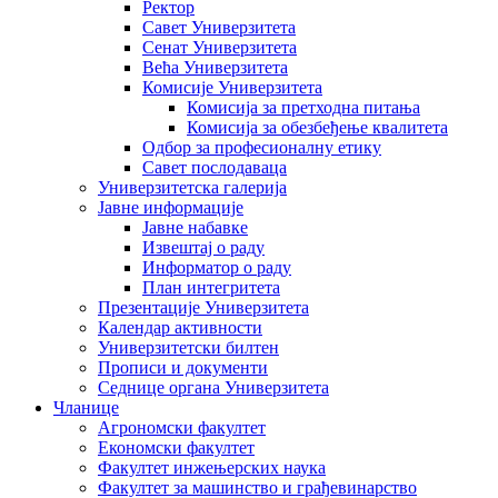
Ректор
Савет Универзитета
Сенат Универзитета
Већа Универзитета
Комисије Универзитета
Комисија за претходна питања
Комисија за обезбеђење квалитета
Одбор за професионалну етику
Савет послодаваца
Универзитетска галерија
Јавне информације
Јавне набавке
Извештај о раду
Информатор о раду
План интегритета
Презентације Универзитета
Календар активности
Универзитетски билтен
Прописи и документи
Седнице органа Универзитета
Чланице
Агрономски факултет
Економски факултет
Факултет инжењерских наука
Факултет за машинство и грађевинарство