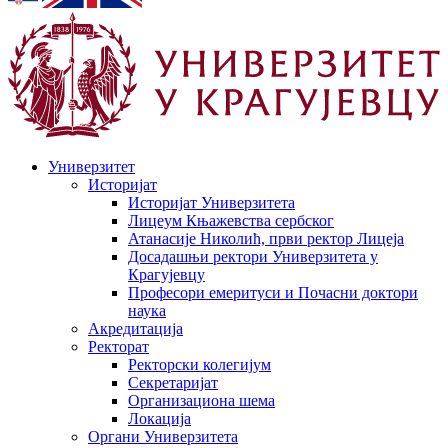
Универзитет
Историјат
Историјат Универзитета
Лицеум Књажевства сербског
Атанасије Николић, први ректор Лицеја
Досадашњи ректори Универзитета у
Крагујевцу
Професори емеритуси и Почасни доктори
наука
Акредитација
Ректорат
Ректорски колегијум
Секретаријат
Организациона шема
Локација
Органи Универзитета