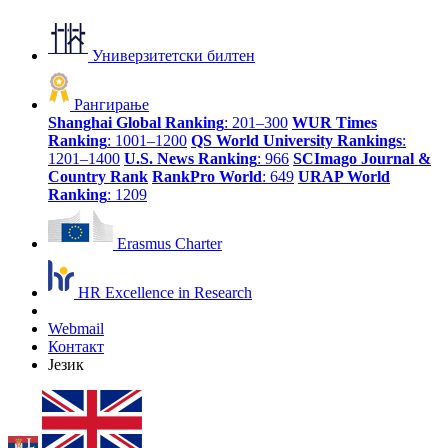
Универзитетски билтен
Рангирање
Shanghai Global Ranking
: 201–300
WUR Times
Ranking
: 1001–1200
QS World University Rankings
:
1201–1400
U.S. News Ranking
: 966
SCImago Journal &
Country Rank
RankPro World
: 649
URAP World
Ranking
: 1209
Erasmus Charter
HR Excellence in Research
Webmail
Контакт
Језик