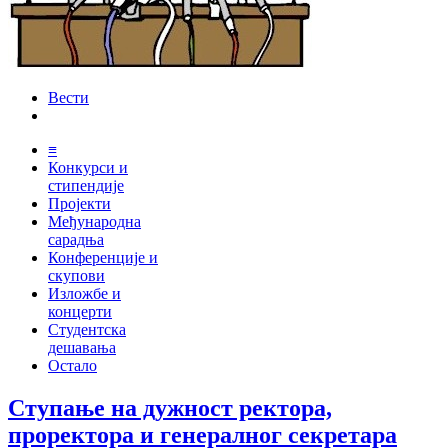
Вести
≡
Конкурси и
стипендије
Пројекти
Међународна
сарадња
Конференције и
скупови
Изложбе и
концерти
Студентска
дешавања
Остало
Ступање на дужност ректора,
проректора и генералног секретара