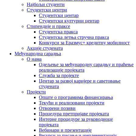
Најбољи студенти
Студентски центри
Студентски центар
Студентски културни центар
Стипендије и праксе
Студентска пракса
Студентска летња стручна пракса
Конкурси за Еразмус+ кредитну мобилност
Акције студената
Међународна сарадња
О нама
Одељење за међународну сарадњу и праћење
реализације пројеката
Служба за пројекте
Центар за развој каријере и саветовање
студената
Пројекти
Опште о програмима финансирања
Текући и реализовани пројекти
Отворени позиви
Процедура претпријаве пројеката
Интерне процедуре за руководиоце
пројеката
Вебинари и презентације
Ресурси за писање и имплементацију