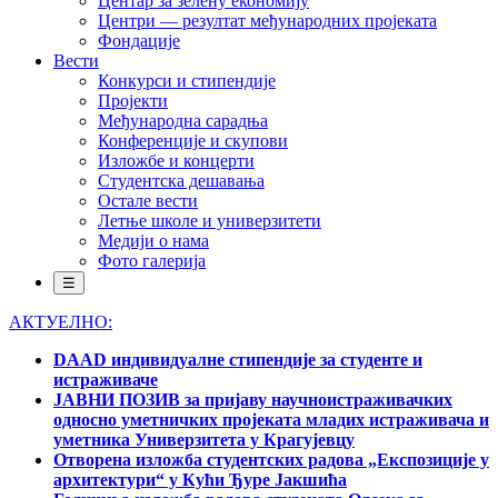
Центар за зелену економију
Центри — резултат међународних пројеката
Фондације
Вести
Конкурси и стипендије
Пројекти
Међународна сарадња
Конференције и скупови
Изложбе и концерти
Студентска дешавања
Остале вести
Летње школе и универзитети
Медији о нама
Фото галерија
☰
АКТУЕЛНО:
DAAD индивидуалне стипендије за студенте и
истраживаче
ЈАВНИ ПОЗИВ за пријаву научноистраживачких
односно уметничких пројеката младих истраживача и
уметника Универзитета у Крагујевцу
Отворена изложба студентских радова „Експозиције у
архитектури“ у Кући Ђуре Јакшића