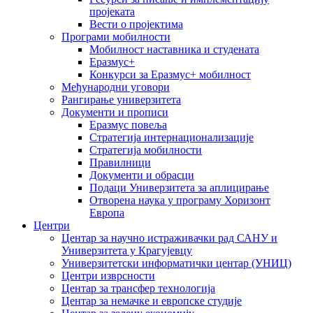
пројеката
Вести о пројектима
Програми мобилности
Мобилност наставника и студената
Еразмус+
Конкурси за Еразмус+ мобилност
Међународни уговори
Рангирање универзитета
Документи и прописи
Еразмус повеља
Стратегија интернационализације
Стратегија мобилности
Правилници
Документи и обрасци
Подаци Универзитета за аплицирање
Отворена наука у програму Хоризонт
Европа
Центри
Центар за научно истраживачки рад САНУ и
Универзитета у Крагујевцу
Универзитетски информатички центар (УНИЦ)
Центри изврсности
Центар за трансфер технологија
Центар за немачке и европске студије