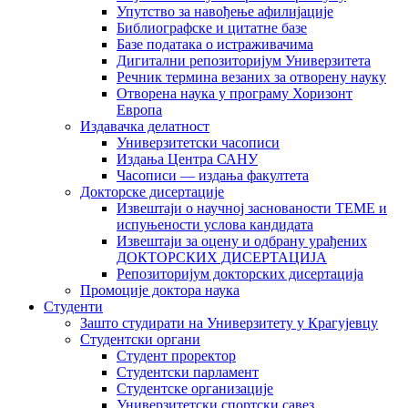
Упутство за навођење афилијације
Библиографске и цитатне базе
Базе података о истраживачима
Дигитални репозиторијум Универзитета
Рeчник термина везаних за отворену науку
Отворена наука у програму Хоризонт
Европа
Издавачка делатност
Универзитетски часописи
Издања Центра САНУ
Часописи — издања факултета
Докторске дисертације
Извештаји о научној заснованости ТЕМЕ и
испуњености услова кандидата
Извештаји за оцену и одбрану урађених
ДОКТОРСКИХ ДИСЕРТАЦИЈА
Репозиторијум докторских дисертација
Промоције доктора наука
Студенти
Зашто студирати на Универзитету у Крагујевцу
Студентски органи
Студент проректор
Студентски парламент
Студентске организације
Универзитетски спортски савез