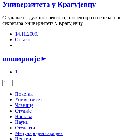
Универзитета у Крагујевцу
Ступање на дужност ректора, проректора и генералног
секретара Универзитета у Крагујевцу
14.11.2009.
Остало
опширније
►
1
Почетак
Универзитет
Чланице
Студије
Настава
Наука
Студенти
Међународна сарадња
Центри