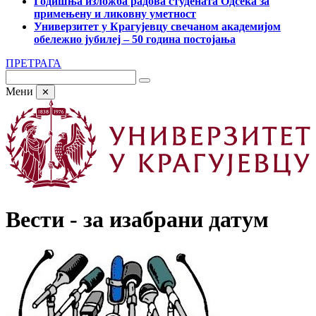
Годишња изложба радова студената Одсека за
примењену и ликовну уметност
Универзитет у Крагујевцу свечаном академијом
обележио јубилеј – 50 година постојања
ПРЕТРАГА
Мени
✕
Вести - за изабрани датум