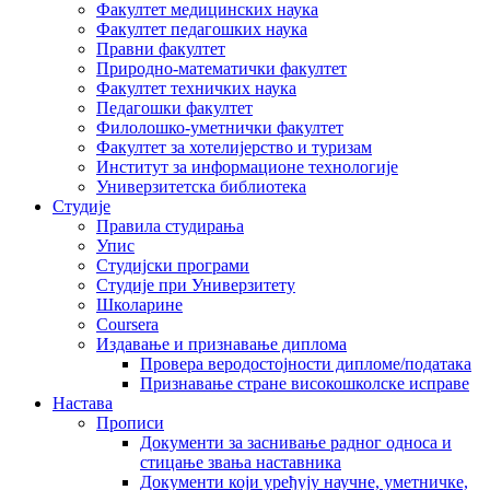
Факултет медицинских наука
Факултет педагошких наука
Правни факултет
Природно-математички факултет
Факултет техничких наука
Педагошки факултет
Филолошко-уметнички факултет
Факултет за хотелијерство и туризам
Институт за информационе технологије
Универзитетска библиотека
Студије
Правила студирања
Упис
Студијски програми
Студије при Универзитету
Школарине
Coursera
Издавање и признавање диплома
Провера веродостојности дипломе/података
Признавање стране високошколске исправе
Настава
Прописи
Документи за заснивање радног односа и
стицање звања наставника
Документи који уређују научне, уметничке,