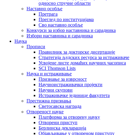
односно стручне области
Наставно особље
Претрага
Преглед по институцијама
Сво наставно особље
Конкурси за избор наставника и сарадника
Избори наставника и сарадника
Наука
Прописи
Правилник за докторске дисертације
Стратегија људских ресурса за истраживаче
Усвојене листе домаћих научних часописа
SCI Thomson Lists
Наука и истраживање
Признање за изврсност
Научноистраживачки пројекти
Научни скупови
Истраживачке јединице факултета
Престижна признања
Светосавска награда
Отвореност науке
Платформа за отворену науку
Отворени приступ
Берлинска декларација
Објављивање у отвореном приступу