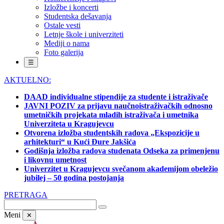
Izložbe i koncerti
Studentska dešavanja
Ostale vesti
Letnje škole i univerziteti
Mediji o nama
Foto galerija
☰
AKTUELNO:
DAAD individualne stipendije za studente i istraživače
JAVNI POZIV za prijavu naučnoistraživačkih odnosno
umetničkih projekata mladih istraživača i umetnika
Univerziteta u Kragujevcu
Otvorena izložba studentskih radova „Ekspozicije u
arhitekturi“ u Kući Đure Jakšića
Godišnja izložba radova studenata Odseka za primenjenu
i likovnu umetnost
Univerzitet u Kragujevcu svečanom akademijom obeležio
jubilej – 50 godina postojanja
PRETRAGA
Meni
✕