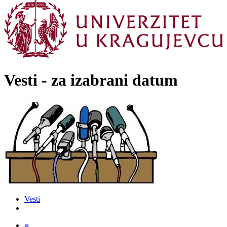
Vesti - za izabrani datum
Vesti
≡