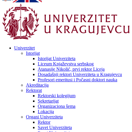
Univerzitet
Istorijat
Istorijat Univerziteta
Liceum Knjaževstva serbskog
Atanasije Nikolić, prvi rektor Liceja
Dosadašnji rektori Univerziteta u Kragujevcu
Profesori emeritusi i Počasni doktori nauka
Akreditacija
Rektorat
Rektorski kolegijum
Sekretarijat
Organizaciona šema
Lokacija
Organi Univerziteta
Rektor
Savet Univerziteta