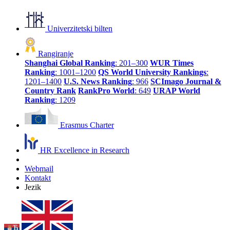
Univerzitetski bilten
Rangiranje
Shanghai Global Ranking
: 201–300
WUR Times
Ranking
: 1001–1200
QS World University Rankings
:
1201–1400
U.S. News Ranking
: 966
SCImago Journal &
Country Rank
RankPro World
: 649
URAP World
Ranking
: 1209
Erasmus Charter
HR Excellence in Research
Webmail
Kontakt
Jezik