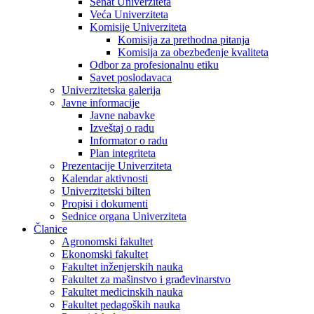
Senat Univerziteta
Veća Univerziteta
Komisije Univerziteta
Komisija za prethodna pitanja
Komisija za obezbeđenje kvaliteta
Odbor za profesionalnu etiku
Savet poslodavaca
Univerzitetska galerija
Javne informacije
Javne nabavke
Izveštaj o radu
Informator o radu
Plan integriteta
Prezentacije Univerziteta
Kalendar aktivnosti
Univerzitetski bilten
Propisi i dokumenti
Sednice organa Univerziteta
Članice
Agronomski fakultet
Ekonomski fakultet
Fakultet inženjerskih nauka
Fakultet za mašinstvo i građevinarstvo
Fakultet medicinskih nauka
Fakultet pedagoških nauka