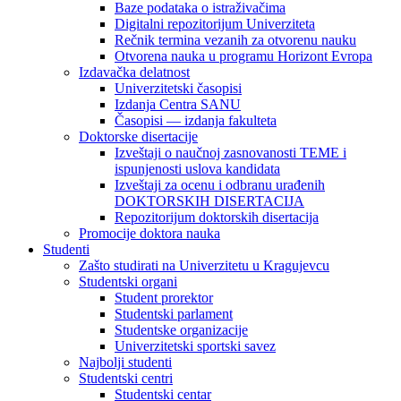
Baze podataka o istraživačima
Digitalni repozitorijum Univerziteta
Rečnik termina vezanih za otvorenu nauku
Otvorena nauka u programu Horizont Evropa
Izdavačka delatnost
Univerzitetski časopisi
Izdanja Centra SANU
Časopisi — izdanja fakulteta
Doktorske disertacije
Izveštaji o naučnoj zasnovanosti TEME i
ispunjenosti uslova kandidata
Izveštaji za ocenu i odbranu urađenih
DOKTORSKIH DISERTACIJA
Repozitorijum doktorskih disertacija
Promocije doktora nauka
Studenti
Zašto studirati na Univerzitetu u Kragujevcu
Studentski organi
Student prorektor
Studentski parlament
Studentske organizacije
Univerzitetski sportski savez
Najbolji studenti
Studentski centri
Studentski centar