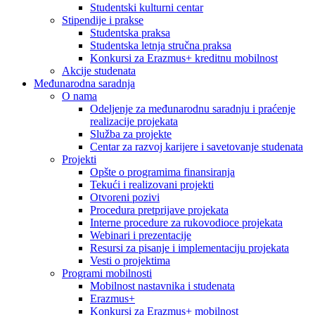
Studentski kulturni centar
Stipendije i prakse
Studentska praksa
Studentska letnja stručna praksa
Konkursi za Erazmus+ kreditnu mobilnost
Akcije studenata
Međunarodna saradnja
O nama
Odeljenje za međunarodnu saradnju i praćenje
realizacije projekata
Služba za projekte
Centar za razvoj karijere i savetovanje studenata
Projekti
Opšte o programima finansiranja
Tekući i realizovani projekti
Otvoreni pozivi
Procedura pretprijave projekata
Interne procedure za rukovodioce projekata
Webinari i prezentacije
Resursi za pisanje i implementaciju projekata
Vesti o projektima
Programi mobilnosti
Mobilnost nastavnika i studenata
Erazmus+
Konkursi za Erazmus+ mobilnost