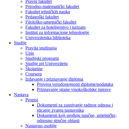
Pravni fakultet
Prirodno-matematički fakultet
Fakultet tehničkih nauka
Pedagoški fakultet
Filološko-umetnički fakultet
Fakultet za hotelijerstvo i turizam
Institut za informacione tehnologije
Univerzitetska biblioteka
Studije
Pravila studiranja
Upis
Studijski programi
Studije pri Univerzitetu
Školarine
Coursera
Izdavanje i priznavanje diploma
Provera verodostojnosti diplome/podataka
Priznavanje strane visokoškolske isprave
Nastava
Propisi
Dokumenti za zasnivanje radnog odnosa i
sticanje zvanja nastavnika
Dokumenti koji uređuju naučne, umetničke,
odnosno stručne oblasti
Nastavno osoblje