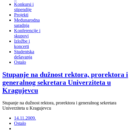
Konkursi i
stipendije
Projekti
Međunarodna
saradnja
Konferencije i
skupovi
Izložbe i
koncerti
Studentska
dešavanja
Ostalo
Stupanje na dužnost rektora, prorektora i
generalnog sekretara Univerziteta u
Kragujevcu
Stupanje na dužnost rektora, prorektora i generalnog sekretara
Univerziteta u Kragujevcu
14.11.2009.
Ostalo