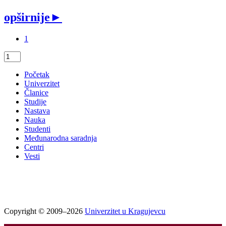
opširnije
►
1
Početak
Univerzitet
Članice
Studije
Nastava
Nauka
Studenti
Međunarodna saradnja
Centri
Vesti
Copyright © 2009–2026
Univerzitet u Kragujevcu