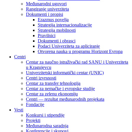
Međunarodni ugovori
Rangiranje univerziteta
Dokumenti i propisi
Erazmus povelja
Strategija internacionalizacije
Strategija mobilnosti
Pravilnici
Dokumenti i obrasci
Podaci Univerziteta za apliciranje
Otvorena nauka u programu Horizont Evropa
Centri
Centar za naučno istraživački rad SANU i Univerziteta
u Kragujevcu
Univerzitetski informatički centar (UNIC)
Centri izvrsnosti
Centar za transfer tehnologija
Centar za nemačke i evropske studije
Centar za zelenu ekonomiju
Centri — rezultat međunarodnih projekata
Fondacije
Vesti
Konkursi i stipendije
Projekti
Međunarodna saradnja
Konferencije i skupovi