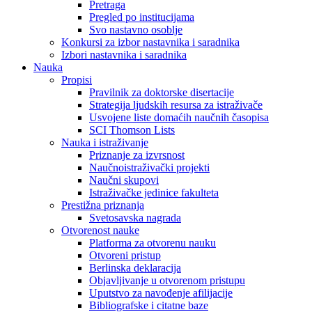
Pretraga
Pregled po institucijama
Svo nastavno osoblje
Konkursi za izbor nastavnika i saradnika
Izbori nastavnika i saradnika
Nauka
Propisi
Pravilnik za doktorske disertacije
Strategija ljudskih resursa za istraživače
Usvojene liste domaćih naučnih časopisa
SCI Thomson Lists
Nauka i istraživanje
Priznanje za izvrsnost
Naučnoistraživački projekti
Naučni skupovi
Istraživačke jedinice fakulteta
Prestižna priznanja
Svetosavska nagrada
Otvorenost nauke
Platforma za otvorenu nauku
Otvoreni pristup
Berlinska deklaracija
Objavljivanje u otvorenom pristupu
Uputstvo za navođenje afilijacije
Bibliografske i citatne baze