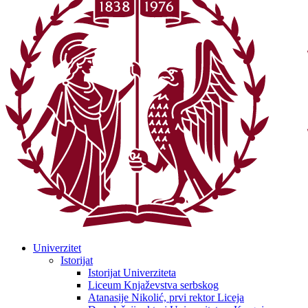
Univerzitet
Istorijat
Istorijat Univerziteta
Liceum Knjaževstva serbskog
Atanasije Nikolić, prvi rektor Liceja