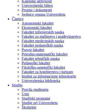
Kalendar aktivnosti
Univerzitetski bilten
Propisi i dokumenti
Sednice organa Univerziteta
Članice
Agronomski fakultet
Ekonomski fakultet
Fakultet inženjerskih nauka
Fakultet za mašinstvo i građevinarstvo
Fakultet medicinskih nauka
Fakultet pedagoških nauka
Pravni fakultet
Prirodno-matematički fakultet
Fakultet tehničkih nauka
Pedagoški fakultet
Filološko-umetnički fakultet
Fakultet za hotelijerstvo i turizam
Institut za informacione tehnologije
Univerzitetska biblioteka
Studije
Pravila studiranja
Upis
Studijski programi
Studije pri Univerzitetu
Školarine