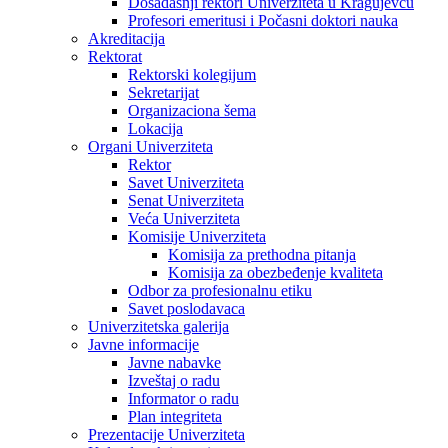
Dosadašnji rektori Univerziteta u Kragujevcu
Profesori emeritusi i Počasni doktori nauka
Akreditacija
Rektorat
Rektorski kolegijum
Sekretarijat
Organizaciona šema
Lokacija
Organi Univerziteta
Rektor
Savet Univerziteta
Senat Univerziteta
Veća Univerziteta
Komisije Univerziteta
Komisija za prethodna pitanja
Komisija za obezbeđenje kvaliteta
Odbor za profesionalnu etiku
Savet poslodavaca
Univerzitetska galerija
Javne informacije
Javne nabavke
Izveštaj o radu
Informator o radu
Plan integriteta
Prezentacije Univerziteta