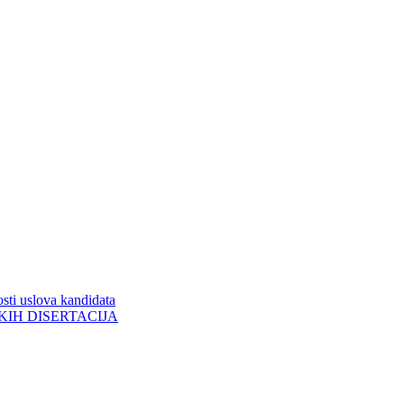
sti uslova kandidata
ORSKIH DISERTACIJA