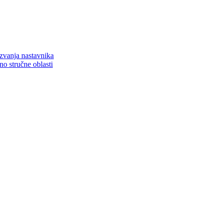
zvanja nastavnika
o stručne oblasti