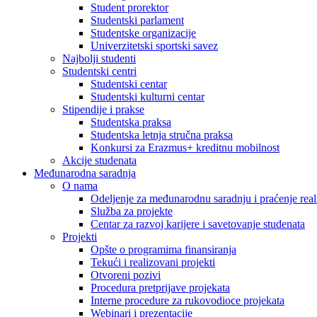
Student prorektor
Studentski parlament
Studentske organizacije
Univerzitetski sportski savez
Najbolji studenti
Studentski centri
Studentski centar
Studentski kulturni centar
Stipendije i prakse
Studentska praksa
Studentska letnja stručna praksa
Konkursi za Erazmus+ kreditnu mobilnost
Akcije studenata
Međunarodna saradnja
O nama
Odeljenje za međunarodnu saradnju i praćenje reali
Služba za projekte
Centar za razvoj karijere i savetovanje studenata
Projekti
Opšte o programima finansiranja
Tekući i realizovani projekti
Otvoreni pozivi
Procedura pretprijave projekata
Interne procedure za rukovodioce projekata
Webinari i prezentacije