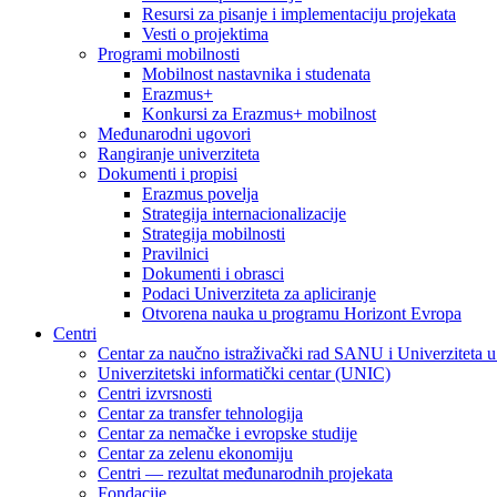
Resursi za pisanje i implementaciju projekata
Vesti o projektima
Programi mobilnosti
Mobilnost nastavnika i studenata
Erazmus+
Konkursi za Erazmus+ mobilnost
Međunarodni ugovori
Rangiranje univerziteta
Dokumenti i propisi
Erazmus povelja
Strategija internacionalizacije
Strategija mobilnosti
Pravilnici
Dokumenti i obrasci
Podaci Univerziteta za apliciranje
Otvorena nauka u programu Horizont Evropa
Centri
Centar za naučno istraživački rad SANU i Univerziteta 
Univerzitetski informatički centar (UNIC)
Centri izvrsnosti
Centar za transfer tehnologija
Centar za nemačke i evropske studije
Centar za zelenu ekonomiju
Centri — rezultat međunarodnih projekata
Fondacije