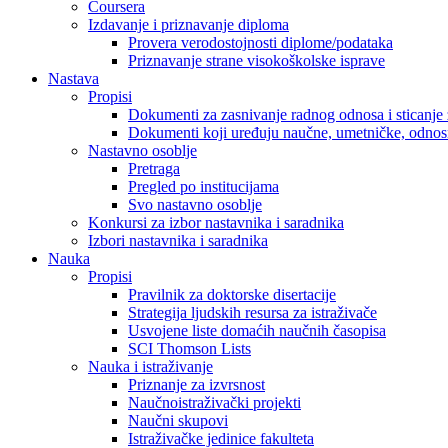
Coursera
Izdavanje i priznavanje diploma
Provera verodostojnosti diplome/podataka
Priznavanje strane visokoškolske isprave
Nastava
Propisi
Dokumenti za zasnivanje radnog odnosa i sticanje 
Dokumenti koji uređuju naučne, umetničke, odnosn
Nastavno osoblje
Pretraga
Pregled po institucijama
Svo nastavno osoblje
Konkursi za izbor nastavnika i saradnika
Izbori nastavnika i saradnika
Nauka
Propisi
Pravilnik za doktorske disertacije
Strategija ljudskih resursa za istraživače
Usvojene liste domaćih naučnih časopisa
SCI Thomson Lists
Nauka i istraživanje
Priznanje za izvrsnost
Naučnoistraživački projekti
Naučni skupovi
Istraživačke jedinice fakulteta