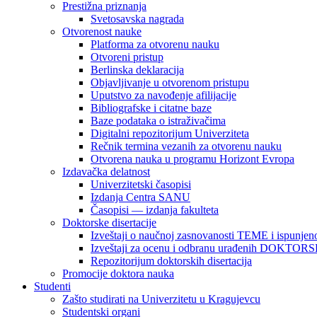
Prestižna priznanja
Svetosavska nagrada
Otvorenost nauke
Platforma za otvorenu nauku
Otvoreni pristup
Berlinska deklaracija
Objavljivanje u otvorenom pristupu
Uputstvo za navođenje afilijacije
Bibliografske i citatne baze
Baze podataka o istraživačima
Digitalni repozitorijum Univerziteta
Rečnik termina vezanih za otvorenu nauku
Otvorena nauka u programu Horizont Evropa
Izdavačka delatnost
Univerzitetski časopisi
Izdanja Centra SANU
Časopisi — izdanja fakulteta
Doktorske disertacije
Izveštaji o naučnoj zasnovanosti TEME i ispunjeno
Izveštaji za ocenu i odbranu urađenih DOKT
Repozitorijum doktorskih disertacija
Promocije doktora nauka
Studenti
Zašto studirati na Univerzitetu u Kragujevcu
Studentski organi