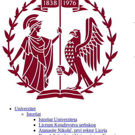
Univerzitet
Istorijat
Istorijat Univerziteta
Liceum Knjaževstva serbskog
Atanasije Nikolić, prvi rektor Liceja