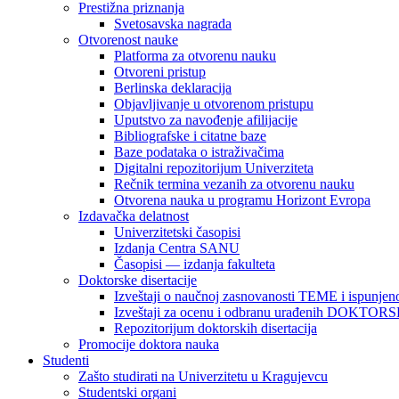
Prestižna priznanja
Svetosavska nagrada
Otvorenost nauke
Platforma za otvorenu nauku
Otvoreni pristup
Berlinska deklaracija
Objavljivanje u otvorenom pristupu
Uputstvo za navođenje afilijacije
Bibliografske i citatne baze
Baze podataka o istraživačima
Digitalni repozitorijum Univerziteta
Rečnik termina vezanih za otvorenu nauku
Otvorena nauka u programu Horizont Evropa
Izdavačka delatnost
Univerzitetski časopisi
Izdanja Centra SANU
Časopisi — izdanja fakulteta
Doktorske disertacije
Izveštaji o naučnoj zasnovanosti TEME i ispunjeno
Izveštaji za ocenu i odbranu urađenih DOKT
Repozitorijum doktorskih disertacija
Promocije doktora nauka
Studenti
Zašto studirati na Univerzitetu u Kragujevcu
Studentski organi