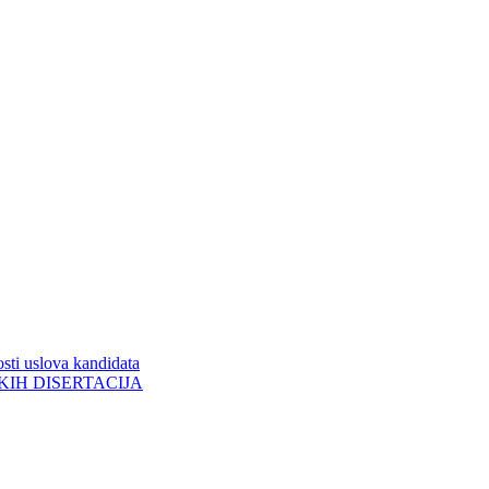
sti uslova kandidata
ORSKIH DISERTACIJA