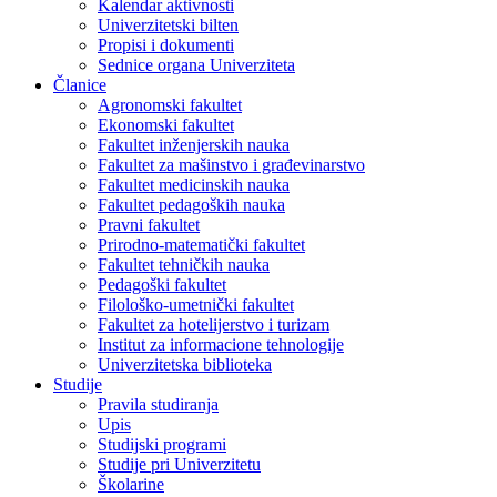
Kalendar aktivnosti
Univerzitetski bilten
Propisi i dokumenti
Sednice organa Univerziteta
Članice
Agronomski fakultet
Ekonomski fakultet
Fakultet inženjerskih nauka
Fakultet za mašinstvo i građevinarstvo
Fakultet medicinskih nauka
Fakultet pedagoških nauka
Pravni fakultet
Prirodno-matematički fakultet
Fakultet tehničkih nauka
Pedagoški fakultet
Filološko-umetnički fakultet
Fakultet za hotelijerstvo i turizam
Institut za informacione tehnologije
Univerzitetska biblioteka
Studije
Pravila studiranja
Upis
Studijski programi
Studije pri Univerzitetu
Školarine