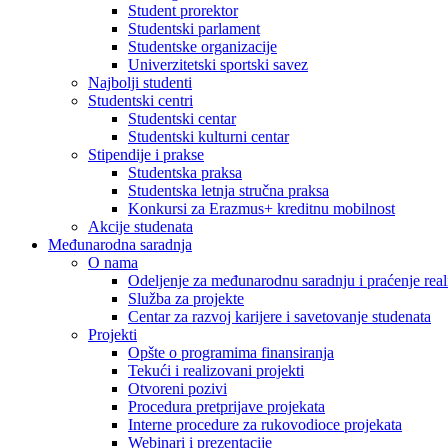
Student prorektor
Studentski parlament
Studentske organizacije
Univerzitetski sportski savez
Najbolji studenti
Studentski centri
Studentski centar
Studentski kulturni centar
Stipendije i prakse
Studentska praksa
Studentska letnja stručna praksa
Konkursi za Erazmus+ kreditnu mobilnost
Akcije studenata
Međunarodna saradnja
O nama
Odeljenje za međunarodnu saradnju i praćenje reali
Služba za projekte
Centar za razvoj karijere i savetovanje studenata
Projekti
Opšte o programima finansiranja
Tekući i realizovani projekti
Otvoreni pozivi
Procedura pretprijave projekata
Interne procedure za rukovodioce projekata
Webinari i prezentacije