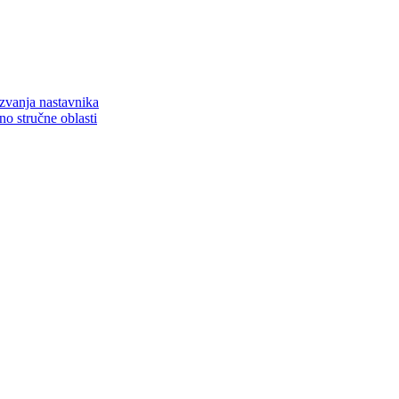
zvanja nastavnika
o stručne oblasti