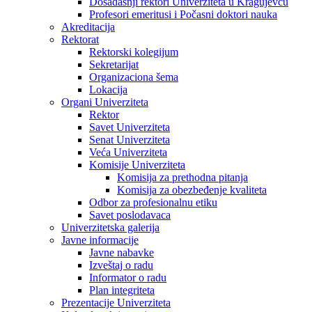
Dosadašnji rektori Univerziteta u Kragujevcu
Profesori emeritusi i Počasni doktori nauka
Akreditacija
Rektorat
Rektorski kolegijum
Sekretarijat
Organizaciona šema
Lokacija
Organi Univerziteta
Rektor
Savet Univerziteta
Senat Univerziteta
Veća Univerziteta
Komisije Univerziteta
Komisija za prethodna pitanja
Komisija za obezbeđenje kvaliteta
Odbor za profesionalnu etiku
Savet poslodavaca
Univerzitetska galerija
Javne informacije
Javne nabavke
Izveštaj o radu
Informator o radu
Plan integriteta
Prezentacije Univerziteta