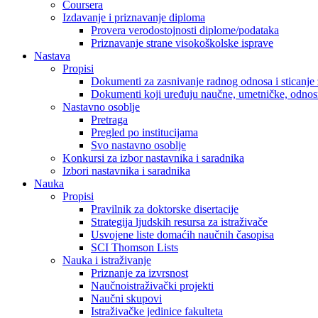
Coursera
Izdavanje i priznavanje diploma
Provera verodostojnosti diplome/podataka
Priznavanje strane visokoškolske isprave
Nastava
Propisi
Dokumenti za zasnivanje radnog odnosa i sticanje 
Dokumenti koji uređuju naučne, umetničke, odnosn
Nastavno osoblje
Pretraga
Pregled po institucijama
Svo nastavno osoblje
Konkursi za izbor nastavnika i saradnika
Izbori nastavnika i saradnika
Nauka
Propisi
Pravilnik za doktorske disertacije
Strategija ljudskih resursa za istraživače
Usvojene liste domaćih naučnih časopisa
SCI Thomson Lists
Nauka i istraživanje
Priznanje za izvrsnost
Naučnoistraživački projekti
Naučni skupovi
Istraživačke jedinice fakulteta