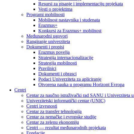
Resursi za pisanje i implementaciju projekata
Vesti o projektima
Programi mobilnosti
Mobilnost nastavnika i studenata
Erazmus+
Konkursi za Erazmus+ mobilnost
Međunarodni ugovori
Rangiranje univerziteta
Dokumenti i propisi
Erazmus povelja
Strategija internacionalizacije
Strategija mobilnosti
Pravilnici
Dokumenti i obrasci
Podaci Univerziteta za apliciranje
Otvorena nauka u programu Horizont Evropa
Centri
Centar za naučno istraživački rad SANU i Univerziteta 
Univerzitetski informatički centar (UNIC)
Centri izvrsnosti
Centar za transfer tehnologija
Centar za nemačke i evropske studije
Centar za zelenu ekonomiju
Centri — rezultat međunarodnih projekata
Fondacije