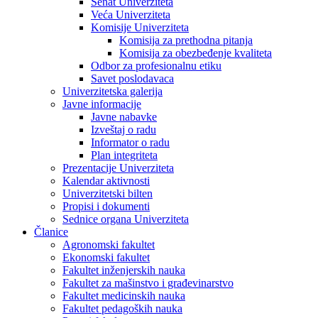
Senat Univerziteta
Veća Univerziteta
Komisije Univerziteta
Komisija za prethodna pitanja
Komisija za obezbeđenje kvaliteta
Odbor za profesionalnu etiku
Savet poslodavaca
Univerzitetska galerija
Javne informacije
Javne nabavke
Izveštaj o radu
Informator o radu
Plan integriteta
Prezentacije Univerziteta
Kalendar aktivnosti
Univerzitetski bilten
Propisi i dokumenti
Sednice organa Univerziteta
Članice
Agronomski fakultet
Ekonomski fakultet
Fakultet inženjerskih nauka
Fakultet za mašinstvo i građevinarstvo
Fakultet medicinskih nauka
Fakultet pedagoških nauka