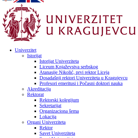
Univerzitet
Istorijat
Istorijat Univerziteta
Liceum Knjaževstva serbskog
Atanasije Nikolić, prvi rektor Liceja
Dosadašnji rektori Univerziteta u Kragujevcu
Profesori emeritusi i Počasni doktori nauka
Akreditacija
Rektorat
Rektorski kolegijum
Sekretarijat
Organizaciona šema
Lokacija
Organi Univerziteta
Rektor
Savet Univerziteta