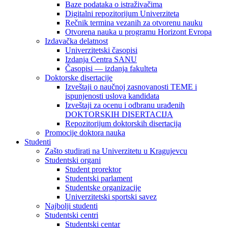
Baze podataka o istraživačima
Digitalni repozitorijum Univerziteta
Rečnik termina vezanih za otvorenu nauku
Otvorena nauka u programu Horizont Evropa
Izdavačka delatnost
Univerzitetski časopisi
Izdanja Centra SANU
Časopisi — izdanja fakulteta
Doktorske disertacije
Izveštaji o naučnoj zasnovanosti TEME i
ispunjenosti uslova kandidata
Izveštaji za ocenu i odbranu urađenih
DOKTORSKIH DISERTACIJA
Repozitorijum doktorskih disertacija
Promocije doktora nauka
Studenti
Zašto studirati na Univerzitetu u Kragujevcu
Studentski organi
Student prorektor
Studentski parlament
Studentske organizacije
Univerzitetski sportski savez
Najbolji studenti
Studentski centri
Studentski centar