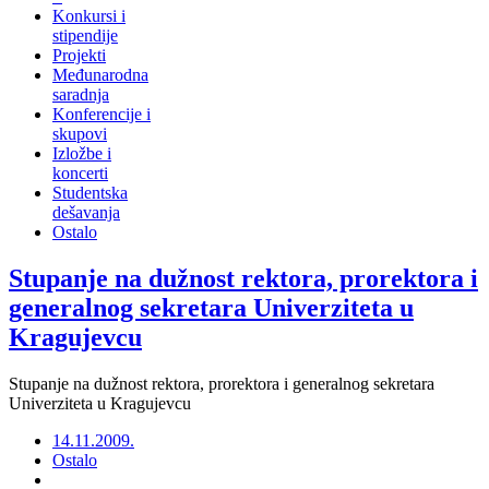
Konkursi i
stipendije
Projekti
Međunarodna
saradnja
Konferencije i
skupovi
Izložbe i
koncerti
Studentska
dešavanja
Ostalo
Stupanje na dužnost rektora, prorektora i
generalnog sekretara Univerziteta u
Kragujevcu
Stupanje na dužnost rektora, prorektora i generalnog sekretara
Univerziteta u Kragujevcu
14.11.2009.
Ostalo