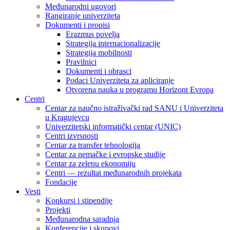
Međunarodni ugovori
Rangiranje univerziteta
Dokumenti i propisi
Erazmus povelja
Strategija internacionalizacije
Strategija mobilnosti
Pravilnici
Dokumenti i obrasci
Podaci Univerziteta za apliciranje
Otvorena nauka u programu Horizont Evropa
Centri
Centar za naučno istraživački rad SANU i Univerziteta
u Kragujevcu
Univerzitetski informatički centar (UNIC)
Centri izvrsnosti
Centar za transfer tehnologija
Centar za nemačke i evropske studije
Centar za zelenu ekonomiju
Centri — rezultat međunarodnih projekata
Fondacije
Vesti
Konkursi i stipendije
Projekti
Međunarodna saradnja
Konferencije i skupovi