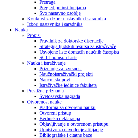
Pretraga
Pregled po institucijama
Svo nastavno osoblje
Konkursi za izbor nastavnika i saradnika
Izbori nastavnika i saradnika
Nauka
Propisi
Pravilnik za doktorske disertacije
Strategija ljudskih resursa za istraživače
Usvojene liste domaćih naučnih časopisa
SCI Thomson Lists
Nauka i istraživanje
Priznanje za izvrsnost
Naučnoistraživački projekti
Naučni skupovi
Istraživačke jedinice fakulteta
Prestižna priznanja
Svetosavska nagrada
Otvorenost nauke
Platforma za otvorenu nauku
Otvoreni pristup
Berlinska deklaracija
Objavljivanje u otvorenom pristupu
Uputstvo za navođenje afilijacije
Bibliografske i citatne baze