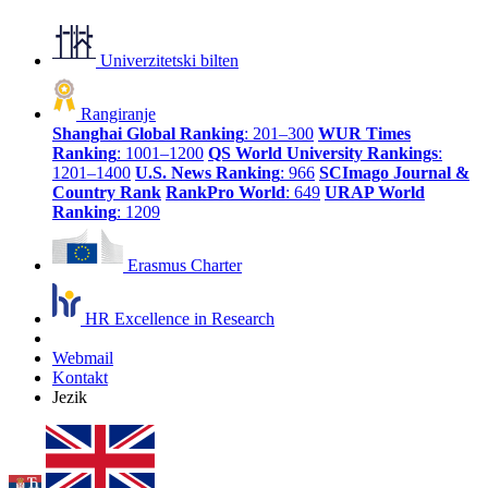
Univerzitetski bilten
Rangiranje
Shanghai Global Ranking
: 201–300
WUR Times
Ranking
: 1001–1200
QS World University Rankings
:
1201–1400
U.S. News Ranking
: 966
SCImago Journal &
Country Rank
RankPro World
: 649
URAP World
Ranking
: 1209
Erasmus Charter
HR Excellence in Research
Webmail
Kontakt
Jezik