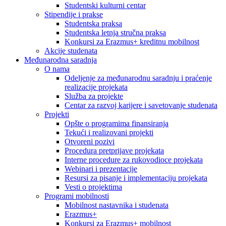
Studentski kulturni centar
Stipendije i prakse
Studentska praksa
Studentska letnja stručna praksa
Konkursi za Erazmus+ kreditnu mobilnost
Akcije studenata
Međunarodna saradnja
O nama
Odeljenje za međunarodnu saradnju i praćenje
realizacije projekata
Služba za projekte
Centar za razvoj karijere i savetovanje studenata
Projekti
Opšte o programima finansiranja
Tekući i realizovani projekti
Otvoreni pozivi
Procedura pretprijave projekata
Interne procedure za rukovodioce projekata
Webinari i prezentacije
Resursi za pisanje i implementaciju projekata
Vesti o projektima
Programi mobilnosti
Mobilnost nastavnika i studenata
Erazmus+
Konkursi za Erazmus+ mobilnost