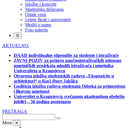
Izložbe i koncerti
Studentska dešavanja
Ostale vesti
Letnje škole i univerziteti
Mediji o nama
Foto galerija
☰
AKTUELNO:
DAAD individualne stipendije za studente i istraživače
JAVNI POZIV za prijavu naučnoistraživačkih odnosno
umetničkih projekata mladih istraživača i umetnika
Univerziteta u Kragujevcu
Otvorena izložba studentskih radova „Ekspozicije u
arhitekturi“ u Kući Đure Jakšića
Godišnja izložba radova studenata Odseka za primenjenu
i likovnu umetnost
Univerzitet u Kragujevcu svečanom akademijom obeležio
jubilej – 50 godina postojanja
PRETRAGA
Meni
✕