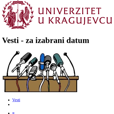
Vesti - za izabrani datum
Vesti
≡