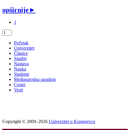
opširnije
►
1
Početak
Univerzitet
Članice
Studije
Nastava
Nauka
Studenti
Međunarodna saradnja
Centri
Vesti
Copyright © 2009–2026
Univerzitet u Kragujevcu