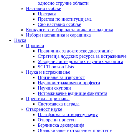
односно стручне области
Наставно особље
Претрага
Преглед по институцијама
Сво наставно особље
Конкурси за избор наставника и сарадника
Избори наставника и сарадника
Наука
Прописи
Правилник за докторске дисертације
Стратегија људских ресурса за истраживаче
Усвојене листе домаћих научних часописа
SCI Thomson Lists
Наука и истраживање
Признање за изврсност
Научноистраживачки пројекти
Научни скупови
Истраживачке јединице факултета
Престижна признања
Светосавска награда
Отвореност науке
Платформа за отворену науку
Отворени приступ
Берлинска декларација
Објављивање у отвореном приступу