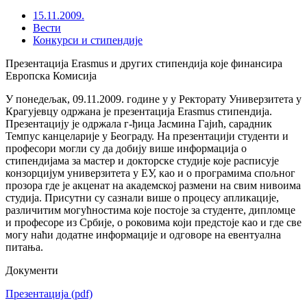
15.11.2009.
Вести
Конкурси и стипендије
Презентација Erasmus и других стипендија које финансира
Европска Комисија
У понедељак, 09.11.2009. године у у Ректорату Универзитета у
Крагујевцу одржана је презентација Erasmus стипендија.
Презентацију је одржала г-ђица Јасмина Гајић, сарадник
Темпус канцеларије у Београду. На презентацији студенти и
професори могли су да добију више информација о
стипендијама за мастер и докторске студије које расписује
конзорцијум универзитета у ЕУ, као и о програмима спољног
прозора где је акценат на академској размени на свим нивоима
студија. Присутни су сазнали више о процесу апликације,
различитим могућностима које постоје за студенте, дипломце
и професоре из Србије, о роковима који предстоје као и где све
могу наћи додатне информације и одговоре на евентуална
питања.
Документи
Презентација
(pdf)