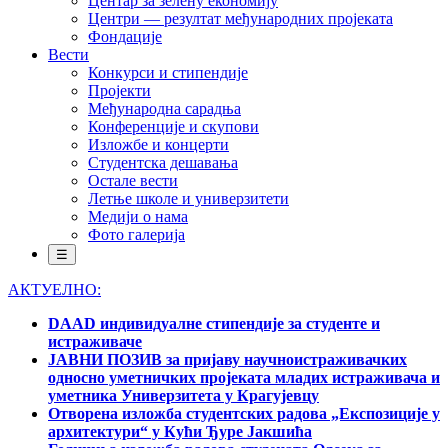
Центар за зелену економију
Центри — резултат међународних пројеката
Фондације
Вести
Конкурси и стипендије
Пројекти
Међународна сарадња
Конференције и скупови
Изложбе и концерти
Студентска дешавања
Остале вести
Летње школе и универзитети
Медији о нама
Фото галерија
☰
АКТУЕЛНО:
DAAD индивидуалне стипендије за студенте и
истраживаче
ЈАВНИ ПОЗИВ за пријаву научноистраживачких
односно уметничких пројеката младих истраживача и
уметника Универзитета у Крагујевцу
Отворена изложба студентских радова „Експозиције у
архитектури“ у Кући Ђуре Јакшића