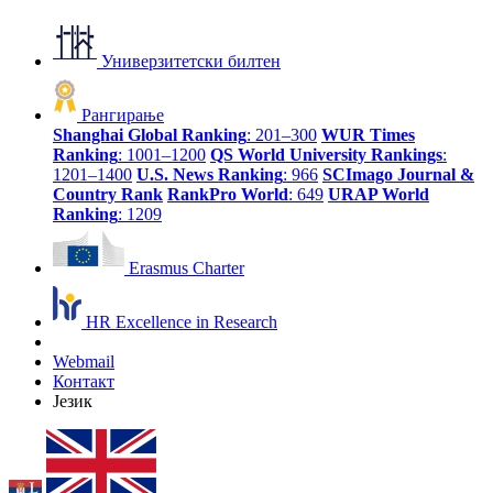
Универзитетски билтен
Рангирање
Shanghai Global Ranking
: 201–300
WUR Times
Ranking
: 1001–1200
QS World University Rankings
:
1201–1400
U.S. News Ranking
: 966
SCImago Journal &
Country Rank
RankPro World
: 649
URAP World
Ranking
: 1209
Erasmus Charter
HR Excellence in Research
Webmail
Контакт
Језик