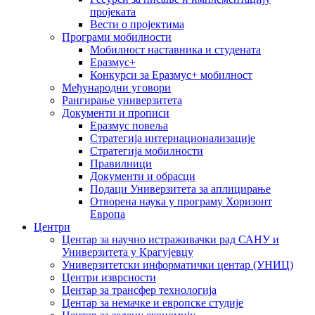
пројеката
Вести о пројектима
Програми мобилности
Мобилност наставника и студената
Еразмус+
Конкурси за Еразмус+ мобилност
Међународни уговори
Рангирање универзитета
Документи и прописи
Еразмус повеља
Стратегија интернационализације
Стратегија мобилности
Правилници
Документи и обрасци
Подаци Универзитета за аплицирање
Отворена наука у програму Хоризонт
Европа
Центри
Центар за научно истраживачки рад САНУ и
Универзитета у Крагујевцу
Универзитетски информатички центар (УНИЦ)
Центри изврсности
Центар за трансфер технологија
Центар за немачке и европске студије