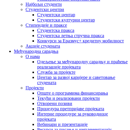
Најбољи студенти
Студентски центри
Студентски центар
Студентски културни центар
Стипендије и праксе
Студентска пракса
Студентска летња стручна пракса
Конкурси за Еразмус+ кредитну мобилност
Акције студената
Међународна сарадња
О нама
Одељење за међународну сарадњу и праћење
реализације пројеката
Служба за пројекте
Центар за развој каријере и саветовање
студената
Пројекти
Опште о програмима финансирања
Текући и реализовани пројекти
Отворени позиви
Процедура претпријаве пројеката
Интерне процедуре за руководиоце
пројеката
Вебинари и презентације
Ресурси за писање и имплементацију