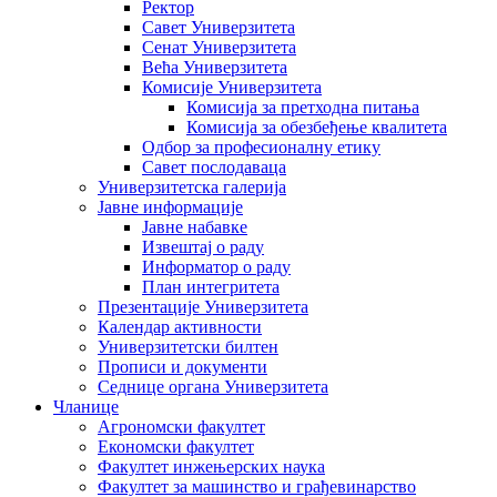
Ректор
Савет Универзитета
Сенат Универзитета
Већа Универзитета
Комисије Универзитета
Комисија за претходна питања
Комисија за обезбеђење квалитета
Одбор за професионалну етику
Савет послодаваца
Универзитетска галерија
Јавне информације
Јавне набавке
Извештај о раду
Информатор о раду
План интегритета
Презентације Универзитета
Календар активности
Универзитетски билтен
Прописи и документи
Седнице органа Универзитета
Чланице
Агрономски факултет
Економски факултет
Факултет инжењерских наука
Факултет за машинство и грађевинарство