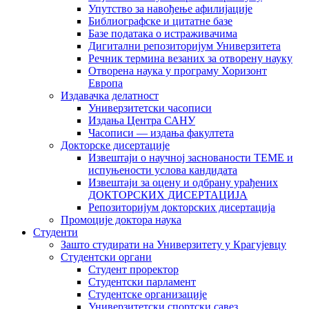
Упутство за навођење афилијације
Библиографске и цитатне базе
Базе података о истраживачима
Дигитални репозиторијум Универзитета
Рeчник термина везаних за отворену науку
Отворена наука у програму Хоризонт
Европа
Издавачка делатност
Универзитетски часописи
Издања Центра САНУ
Часописи — издања факултета
Докторске дисертације
Извештаји о научној заснованости ТЕМЕ и
испуњености услова кандидата
Извештаји за оцену и одбрану урађених
ДОКТОРСКИХ ДИСЕРТАЦИЈА
Репозиторијум докторских дисертација
Промоције доктора наука
Студенти
Зашто студирати на Универзитету у Крагујевцу
Студентски органи
Студент проректор
Студентски парламент
Студентске организације
Универзитетски спортски савез