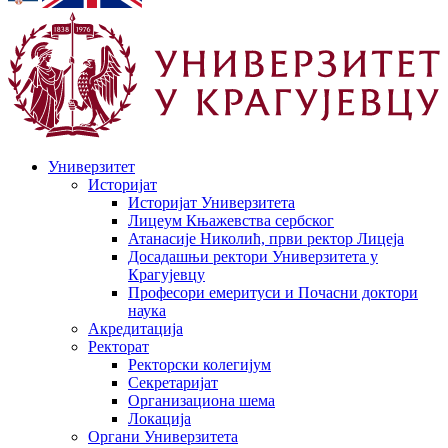
Универзитет
Историјат
Историјат Универзитета
Лицеум Књажевства сербског
Атанасије Николић, први ректор Лицеја
Досадашњи ректори Универзитета у
Крагујевцу
Професори емеритуси и Почасни доктори
наука
Акредитација
Ректорат
Ректорски колегијум
Секретаријат
Организациона шема
Локација
Органи Универзитета