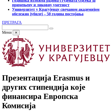
Годишња изложба радова студената Одсека за
примењену и ликовну уметност
Универзитет у Крагујевцу свечаном академијом
обележио јубилеј – 50 година постојања
ПРЕТРАГА
Мени
✕
Презентација Erasmus и
других стипендија које
финансира Европска
Комисија