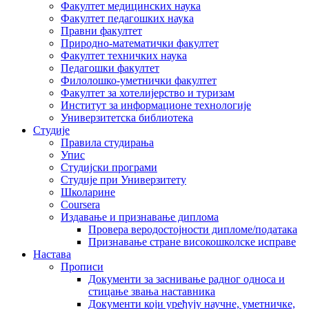
Факултет медицинских наука
Факултет педагошких наука
Правни факултет
Природно-математички факултет
Факултет техничких наука
Педагошки факултет
Филолошко-уметнички факултет
Факултет за хотелијерство и туризам
Институт за информационе технологије
Универзитетска библиотека
Студије
Правила студирања
Упис
Студијски програми
Студије при Универзитету
Школарине
Coursera
Издавање и признавање диплома
Провера веродостојности дипломе/података
Признавање стране високошколске исправе
Настава
Прописи
Документи за заснивање радног односа и
стицање звања наставника
Документи који уређују научне, уметничке,