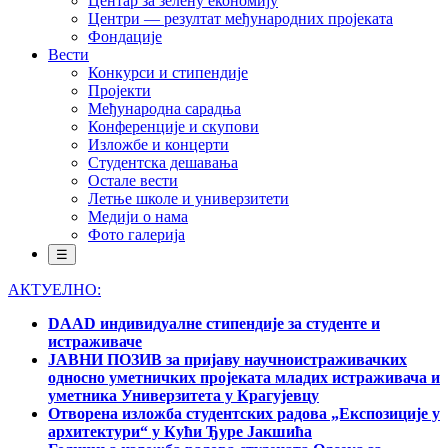
Центар за зелену економију
Центри — резултат међународних пројеката
Фондације
Вести
Конкурси и стипендије
Пројекти
Међународна сарадња
Конференције и скупови
Изложбе и концерти
Студентска дешавања
Остале вести
Летње школе и универзитети
Медији о нама
Фото галерија
☰
АКТУЕЛНО:
DAAD индивидуалне стипендије за студенте и
истраживаче
ЈАВНИ ПОЗИВ за пријаву научноистраживачких
односно уметничких пројеката младих истраживача и
уметника Универзитета у Крагујевцу
Отворена изложба студентских радова „Експозиције у
архитектури“ у Кући Ђуре Јакшића