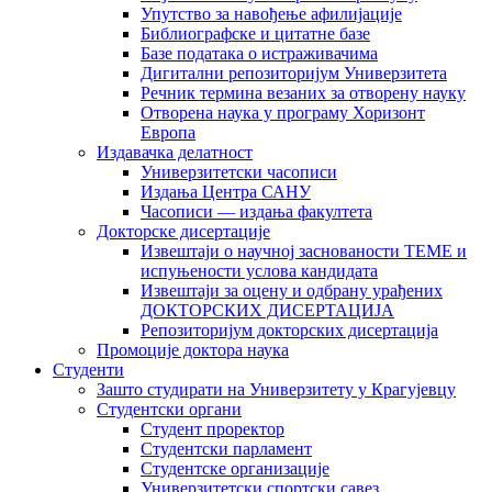
Упутство за навођење афилијације
Библиографске и цитатне базе
Базе података о истраживачима
Дигитални репозиторијум Универзитета
Рeчник термина везаних за отворену науку
Отворена наука у програму Хоризонт
Европа
Издавачка делатност
Универзитетски часописи
Издања Центра САНУ
Часописи — издања факултета
Докторске дисертације
Извештаји о научној заснованости ТЕМЕ и
испуњености услова кандидата
Извештаји за оцену и одбрану урађених
ДОКТОРСКИХ ДИСЕРТАЦИЈА
Репозиторијум докторских дисертација
Промоције доктора наука
Студенти
Зашто студирати на Универзитету у Крагујевцу
Студентски органи
Студент проректор
Студентски парламент
Студентске организације
Универзитетски спортски савез