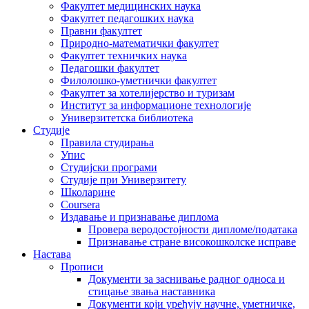
Факултет медицинских наука
Факултет педагошких наука
Правни факултет
Природно-математички факултет
Факултет техничких наука
Педагошки факултет
Филолошко-уметнички факултет
Факултет за хотелијерство и туризам
Институт за информационе технологије
Универзитетска библиотека
Студије
Правила студирања
Упис
Студијски програми
Студије при Универзитету
Школарине
Coursera
Издавање и признавање диплома
Провера веродостојности дипломе/података
Признавање стране високошколске исправе
Настава
Прописи
Документи за заснивање радног односа и
стицање звања наставника
Документи који уређују научне, уметничке,