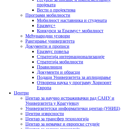
пројеката
Вести о пројектима
Програми мобилности
Мобилност наставника и студената
Еразмус+
Конкурси за Еразмус+ мобилност
Међународни уговори
Рангирање универзитета
Документи и прописи
Еразмус повеља
Стратегија интернационализације
Стратегија мобилности
Правилници
Документи и обрасци
Подаци Универзитета за аплицирање
Отворена наука у програму Хоризонт
Европа
Центри
Центар за научно истраживачки рад САНУ и
Универзитета у Крагујевцу
Универзитетски информатички центар (УНИЦ)
Центри изврсности
Центар за трансфер технологија
Центар за немачке и европске студије