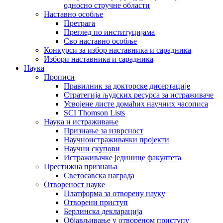
односно стручне области
Наставно особље
Претрага
Преглед по институцијама
Сво наставно особље
Конкурси за избор наставника и сарадника
Избори наставника и сарадника
Наука
Прописи
Правилник за докторске дисертације
Стратегија људских ресурса за истраживаче
Усвојене листе домаћих научних часописа
SCI Thomson Lists
Наука и истраживање
Признање за изврсност
Научноистраживачки пројекти
Научни скупови
Истраживачке јединице факултета
Престижна признања
Светосавска награда
Отвореност науке
Платформа за отворену науку
Отворени приступ
Берлинска декларација
Објављивање у отвореном приступу