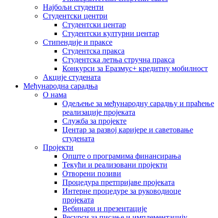
Најбољи студенти
Студентски центри
Студентски центар
Студентски културни центар
Стипендије и праксе
Студентска пракса
Студентска летња стручна пракса
Конкурси за Еразмус+ кредитну мобилност
Акције студената
Међународна сарадња
О нама
Одељење за међународну сарадњу и праћење
реализације пројеката
Служба за пројекте
Центар за развој каријере и саветовање
студената
Пројекти
Опште о програмима финансирања
Текући и реализовани пројекти
Отворени позиви
Процедура претпријаве пројеката
Интерне процедуре за руководиоце
пројеката
Вебинари и презентације
Ресурси за писање и имплементацију