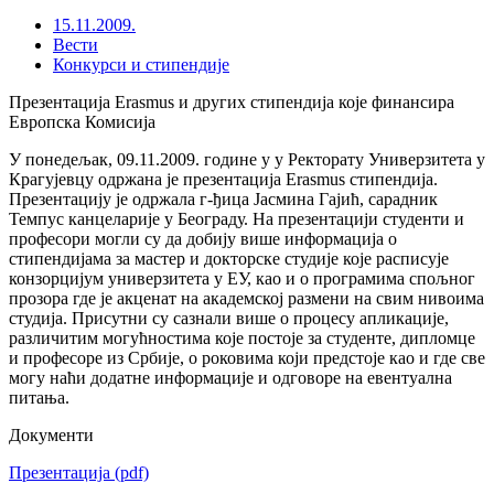
15.11.2009.
Вести
Конкурси и стипендије
Презентација Erasmus и других стипендија које финансира
Европска Комисија
У понедељак, 09.11.2009. године у у Ректорату Универзитета у
Крагујевцу одржана је презентација Erasmus стипендија.
Презентацију је одржала г-ђица Јасмина Гајић, сарадник
Темпус канцеларије у Београду. На презентацији студенти и
професори могли су да добију више информација о
стипендијама за мастер и докторске студије које расписује
конзорцијум универзитета у ЕУ, као и о програмима спољног
прозора где је акценат на академској размени на свим нивоима
студија. Присутни су сазнали више о процесу апликације,
различитим могућностима које постоје за студенте, дипломце
и професоре из Србије, о роковима који предстоје као и где све
могу наћи додатне информације и одговоре на евентуална
питања.
Документи
Презентација
(pdf)