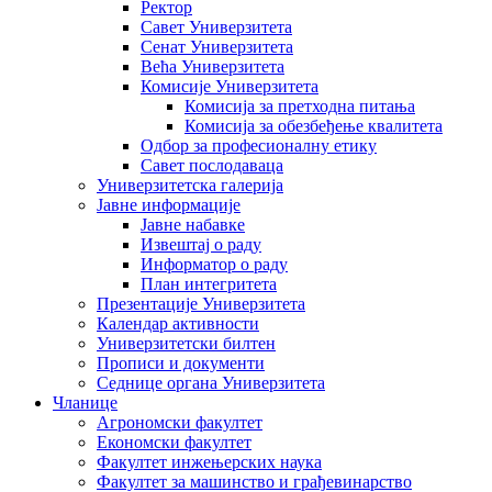
Ректор
Савет Универзитета
Сенат Универзитета
Већа Универзитета
Комисије Универзитета
Комисија за претходна питања
Комисија за обезбеђење квалитета
Одбор за професионалну етику
Савет послодаваца
Универзитетска галерија
Јавне информације
Јавне набавке
Извештај о раду
Информатор о раду
План интегритета
Презентације Универзитета
Календар активности
Универзитетски билтен
Прописи и документи
Седнице органа Универзитета
Чланице
Агрономски факултет
Економски факултет
Факултет инжењерских наука
Факултет за машинство и грађевинарство