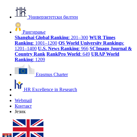
Универзитетски билтен
Рангирање
Shanghai Global Ranking
: 201–300
WUR Times
Ranking
: 1001–1200
QS World University Rankings
:
1201–1400
U.S. News Ranking
: 966
SCImago Journal &
Country Rank
RankPro World
: 649
URAP World
Ranking
: 1209
Erasmus Charter
HR Excellence in Research
Webmail
Контакт
Језик