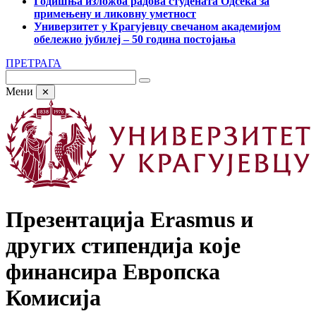
Годишња изложба радова студената Одсека за
примењену и ликовну уметност
Универзитет у Крагујевцу свечаном академијом
обележио јубилеј – 50 година постојања
ПРЕТРАГА
Мени
✕
Презентација Erasmus и
других стипендија које
финансира Европска
Комисија