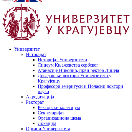
Универзитет
Историјат
Историјат Универзитета
Лицеум Књажевства сербског
Атанасије Николић, први ректор Лицеја
Досадашњи ректори Универзитета у
Крагујевцу
Професори емеритуси и Почасни доктори
наука
Акредитација
Ректорат
Ректорски колегијум
Секретаријат
Организациона шема
Локација
Органи Универзитета