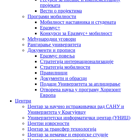
пројеката
Вести о пројектима
Програми мобилности
Мобилност наставника и студената
Еразмус+
Конкурси за Еразмус+ мобилност
Међународни уговори
Рангирање универзитета
Документи и прописи
Еразмус повеља
Стратегија интернационализације
Стратегија мобилности
Правилници
Документи и обрасци
Подаци Универзитета за аплицирање
Отворена наука у програму Хоризонт
Европа
Центри
Центар за научно истраживачки рад САНУ и
Универзитета у Крагујевцу
Универзитетски информатички центар (УНИЦ)
Центри изврсности
Центар за трансфер технологија
Центар за немачке и европске студије