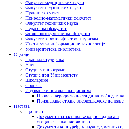
Факултет медицинских наука
Факултет педагошких наука
Правни факултет
Природно-математички факултет
Факултет техничких наука
Педагошки факултет
Филолошко-уметнички факултет
Факултет за хотелијерство и туризам
Институт за информационе технологије
Универзитетска библиотека
Студије
Правила студирања
Упис
Студијски програми
Студије при Универзитету
Школарине
Coursera
Издавање и признавање диплома
Провера веродостојности дипломе/података
Признавање стране високошколске исправе
Настава
Прописи
Документи за заснивање радног односа и
стицање звања наставника
Документи који уређују научне, уметничке,