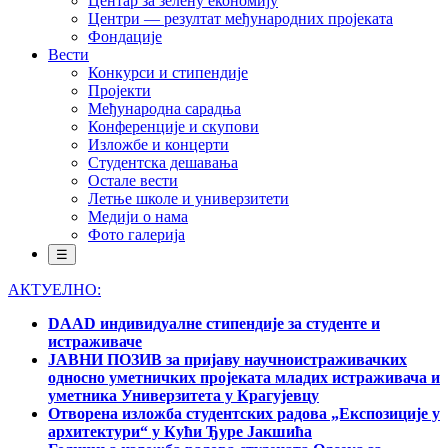
Центар за зелену економију
Центри — резултат међународних пројеката
Фондације
Вести
Конкурси и стипендије
Пројекти
Међународна сарадња
Конференције и скупови
Изложбе и концерти
Студентска дешавања
Остале вести
Летње школе и универзитети
Медији о нама
Фото галерија
☰
АКТУЕЛНО:
DAAD индивидуалне стипендије за студенте и
истраживаче
ЈАВНИ ПОЗИВ за пријаву научноистраживачких
односно уметничких пројеката младих истраживача и
уметника Универзитета у Крагујевцу
Отворена изложба студентских радова „Експозиције у
архитектури“ у Кући Ђуре Јакшића