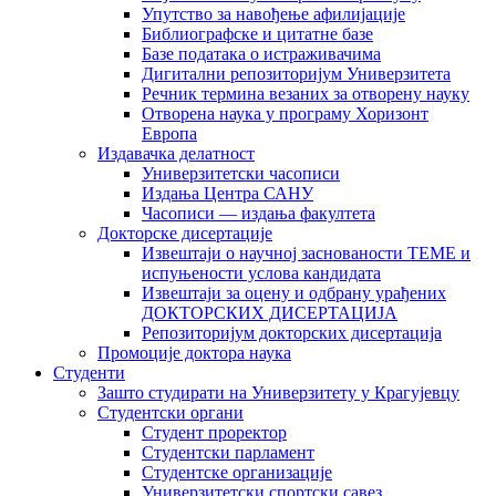
Упутство за навођење афилијације
Библиографске и цитатне базе
Базе података о истраживачима
Дигитални репозиторијум Универзитета
Рeчник термина везаних за отворену науку
Отворена наука у програму Хоризонт
Европа
Издавачка делатност
Универзитетски часописи
Издања Центра САНУ
Часописи — издања факултета
Докторске дисертације
Извештаји о научној заснованости ТЕМЕ и
испуњености услова кандидата
Извештаји за оцену и одбрану урађених
ДОКТОРСКИХ ДИСЕРТАЦИЈА
Репозиторијум докторских дисертација
Промоције доктора наука
Студенти
Зашто студирати на Универзитету у Крагујевцу
Студентски органи
Студент проректор
Студентски парламент
Студентске организације
Универзитетски спортски савез