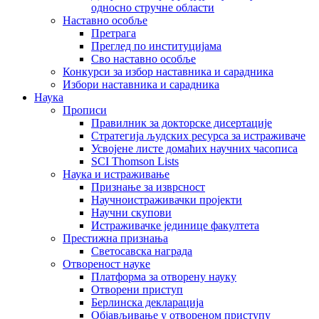
односно стручне области
Наставно особље
Претрага
Преглед по институцијама
Сво наставно особље
Конкурси за избор наставника и сарадника
Избори наставника и сарадника
Наука
Прописи
Правилник за докторске дисертације
Стратегија људских ресурса за истраживаче
Усвојене листе домаћих научних часописа
SCI Thomson Lists
Наука и истраживање
Признање за изврсност
Научноистраживачки пројекти
Научни скупови
Истраживачке јединице факултета
Престижна признања
Светосавска награда
Отвореност науке
Платформа за отворену науку
Отворени приступ
Берлинска декларација
Објављивање у отвореном приступу