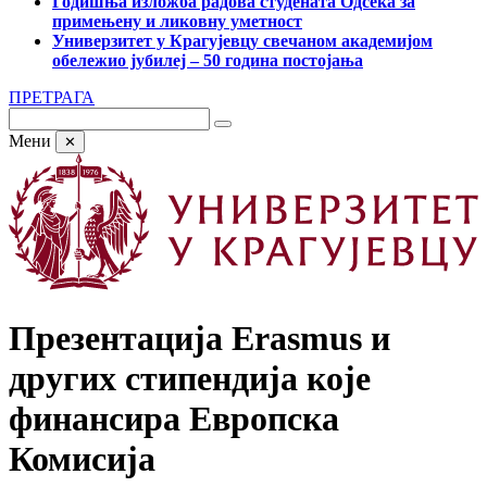
Годишња изложба радова студената Одсека за
примењену и ликовну уметност
Универзитет у Крагујевцу свечаном академијом
обележио јубилеј – 50 година постојања
ПРЕТРАГА
Мени
✕
Презентација Erasmus и
других стипендија које
финансира Европска
Комисија