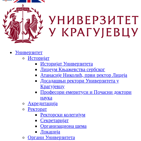
Универзитет
Историјат
Историјат Универзитета
Лицеум Књажевства сербског
Атанасије Николић, први ректор Лицеја
Досадашњи ректори Универзитета у
Крагујевцу
Професори емеритуси и Почасни доктори
наука
Акредитација
Ректорат
Ректорски колегијум
Секретаријат
Организациона шема
Локација
Органи Универзитета