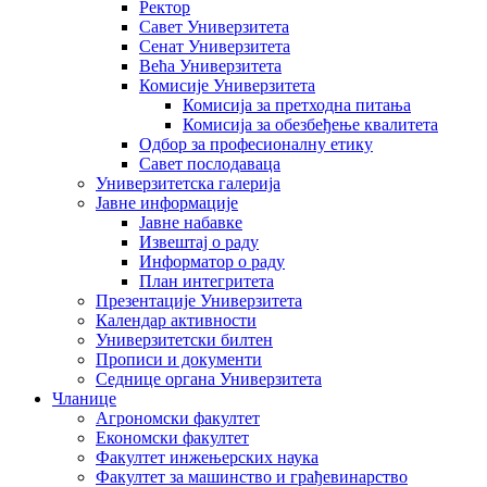
Ректор
Савет Универзитета
Сенат Универзитета
Већа Универзитета
Комисије Универзитета
Комисија за претходна питања
Комисија за обезбеђење квалитета
Одбор за професионалну етику
Савет послодаваца
Универзитетска галерија
Јавне информације
Јавне набавке
Извештај о раду
Информатор о раду
План интегритета
Презентације Универзитета
Календар активности
Универзитетски билтен
Прописи и документи
Седнице органа Универзитета
Чланице
Агрономски факултет
Економски факултет
Факултет инжењерских наука
Факултет за машинство и грађевинарство