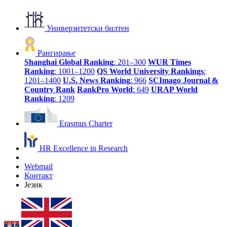
Универзитетски билтен
Рангирање
Shanghai Global Ranking
: 201–300
WUR Times
Ranking
: 1001–1200
QS World University Rankings
:
1201–1400
U.S. News Ranking
: 966
SCImago Journal &
Country Rank
RankPro World
: 649
URAP World
Ranking
: 1209
Erasmus Charter
HR Excellence in Research
Webmail
Контакт
Језик