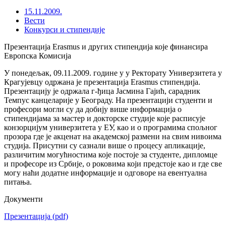
15.11.2009.
Вести
Конкурси и стипендије
Презентација Erasmus и других стипендија које финансира
Европска Комисија
У понедељак, 09.11.2009. године у у Ректорату Универзитета у
Крагујевцу одржана је презентација Erasmus стипендија.
Презентацију је одржала г-ђица Јасмина Гајић, сарадник
Темпус канцеларије у Београду. На презентацији студенти и
професори могли су да добију више информација о
стипендијама за мастер и докторске студије које расписује
конзорцијум универзитета у ЕУ, као и о програмима спољног
прозора где је акценат на академској размени на свим нивоима
студија. Присутни су сазнали више о процесу апликације,
различитим могућностима које постоје за студенте, дипломце
и професоре из Србије, о роковима који предстоје као и где све
могу наћи додатне информације и одговоре на евентуална
питања.
Документи
Презентација
(pdf)