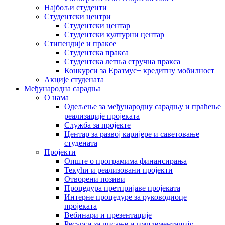
Најбољи студенти
Студентски центри
Студентски центар
Студентски културни центар
Стипендије и праксе
Студентска пракса
Студентска летња стручна пракса
Конкурси за Еразмус+ кредитну мобилност
Акције студената
Међународна сарадња
О нама
Одељење за међународну сарадњу и праћење
реализације пројеката
Служба за пројекте
Центар за развој каријере и саветовање
студената
Пројекти
Опште о програмима финансирања
Текући и реализовани пројекти
Отворени позиви
Процедура претпријаве пројеката
Интерне процедуре за руководиоце
пројеката
Вебинари и презентације
Ресурси за писање и имплементацију