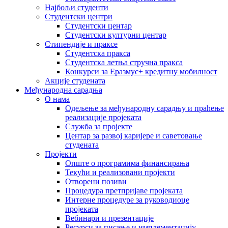
Најбољи студенти
Студентски центри
Студентски центар
Студентски културни центар
Стипендије и праксе
Студентска пракса
Студентска летња стручна пракса
Конкурси за Еразмус+ кредитну мобилност
Акције студената
Међународна сарадња
О нама
Одељење за међународну сарадњу и праћење
реализације пројеката
Служба за пројекте
Центар за развој каријере и саветовање
студената
Пројекти
Опште о програмима финансирања
Текући и реализовани пројекти
Отворени позиви
Процедура претпријаве пројеката
Интерне процедуре за руководиоце
пројеката
Вебинари и презентације
Ресурси за писање и имплементацију