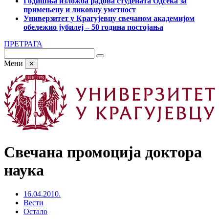
Годишња изложба радова студената Одсека за
примењену и ликовну уметност
Универзитет у Крагујевцу свечаном академијом
обележио јубилеј – 50 година постојања
ПРЕТРАГА
Мени
✕
Свечана промоција доктора
наука
16.04.2010.
Вести
Остало