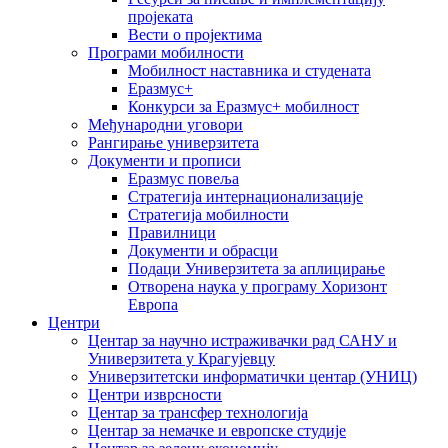
пројеката
Вести о пројектима
Програми мобилности
Мобилност наставника и студената
Еразмус+
Конкурси за Еразмус+ мобилност
Међународни уговори
Рангирање универзитета
Документи и прописи
Еразмус повеља
Стратегија интернационализације
Стратегија мобилности
Правилници
Документи и обрасци
Подаци Универзитета за аплицирање
Отворена наука у програму Хоризонт
Европа
Центри
Центар за научно истраживачки рад САНУ и
Универзитета у Крагујевцу
Универзитетски информатички центар (УНИЦ)
Центри изврсности
Центар за трансфер технологија
Центар за немачке и европске студије