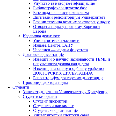
Упутство за навођење афилијације
Библиографске и цитатне базе
Базе података о истраживачима
Дигитални репозиторијум Универзитета
Рeчник термина везаних за отворену науку
Отворена наука у програму Хоризонт
Европа
Издавачка делатност
Универзитетски часописи
Издања Центра САНУ
Часописи — издања факултета
Докторске дисертације
Извештаји о научној заснованости ТЕМЕ и
испуњености услова кандидата
Извештаји за оцену и одбрану урађених
ДОКТОРСКИХ ДИСЕРТАЦИЈА
Репозиторијум докторских дисертација
Промоције доктора наука
Студенти
Зашто студирати на Универзитету у Крагујевцу
Студентски органи
Студент проректор
Студентски парламент
Студентске организације
Универзитетски спортски савез