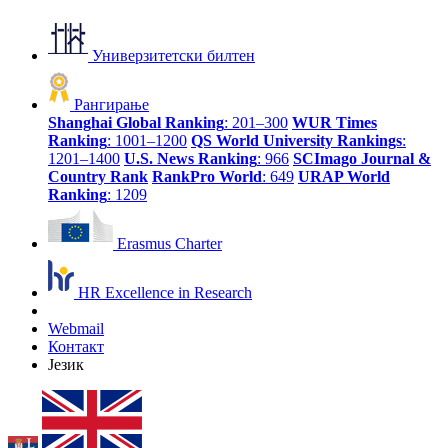
Универзитетски билтен
Рангирање
Shanghai Global Ranking
: 201–300
WUR Times
Ranking
: 1001–1200
QS World University Rankings
:
1201–1400
U.S. News Ranking
: 966
SCImago Journal &
Country Rank
RankPro World
: 649
URAP World
Ranking
: 1209
Erasmus Charter
HR Excellence in Research
Webmail
Контакт
Језик