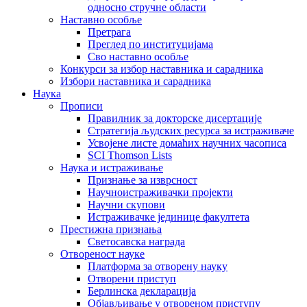
односно стручне области
Наставно особље
Претрага
Преглед по институцијама
Сво наставно особље
Конкурси за избор наставника и сарадника
Избори наставника и сарадника
Наука
Прописи
Правилник за докторске дисертације
Стратегија људских ресурса за истраживаче
Усвојене листе домаћих научних часописа
SCI Thomson Lists
Наука и истраживање
Признање за изврсност
Научноистраживачки пројекти
Научни скупови
Истраживачке јединице факултета
Престижна признања
Светосавска награда
Отвореност науке
Платформа за отворену науку
Отворени приступ
Берлинска декларација
Објављивање у отвореном приступу