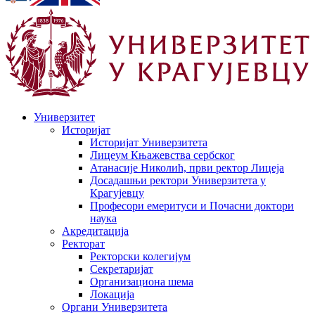
Универзитет
Историјат
Историјат Универзитета
Лицеум Књажевства сербског
Атанасије Николић, први ректор Лицеја
Досадашњи ректори Универзитета у
Крагујевцу
Професори емеритуси и Почасни доктори
наука
Акредитација
Ректорат
Ректорски колегијум
Секретаријат
Организациона шема
Локација
Органи Универзитета