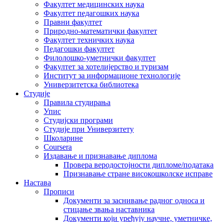
Факултет медицинских наука
Факултет педагошких наука
Правни факултет
Природно-математички факултет
Факултет техничких наука
Педагошки факултет
Филолошко-уметнички факултет
Факултет за хотелијерство и туризам
Институт за информационе технологије
Универзитетска библиотека
Студије
Правила студирања
Упис
Студијски програми
Студије при Универзитету
Школарине
Coursera
Издавање и признавање диплома
Провера веродостојности дипломе/података
Признавање стране високошколске исправе
Настава
Прописи
Документи за заснивање радног односа и
стицање звања наставника
Документи који уређују научне, уметничке,