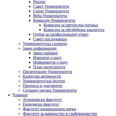
Ректор
Савет Универзитета
Сенат Универзитета
Већа Универзитета
Комисије Универзитета
Комисија за претходна питања
Комисија за обезбеђење квалитета
Одбор за професионалну етику
Савет послодаваца
Универзитетска галерија
Јавне информације
Јавне набавке
Извештај о раду
Информатор о раду
План интегритета
Презентације Универзитета
Календар активности
Универзитетски билтен
Прописи и документи
Седнице органа Универзитета
Чланице
Агрономски факултет
Економски факултет
Факултет инжењерских наука
Факултет за машинство и грађевинарство