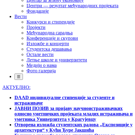
Центар за зелену економију
Центри — резултат међународних пројеката
Фондације
Вести
Конкурси и стипендије
Пројекти
Међународна сарадња
Конференције и скупови
Изложбе и концерти
Студентска дешавања
Остале вести
Летње школе и универзитети
Медији о нама
Фото галерија
☰
АКТУЕЛНО:
DAAD индивидуалне стипендије за студенте и
истраживаче
ЈАВНИ ПОЗИВ за пријаву научноистраживачких
односно уметничких пројеката младих истраживача и
уметника Универзитета у Крагујевцу
Отворена изложба студентских радова „Експозиције у
архитектури“ у Кући Ђуре Јакшића