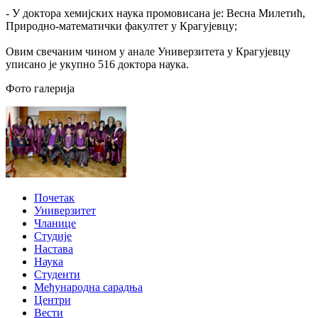
- У доктора хемијских наука промовисана је: Весна Милетић,
Природно-математички факултет у Крагујевцу;
Овим свечаним чином у анале Универзитета у Крагујевцу
уписано је укупно 516 доктора наука.
Фото галерија
Почетак
Универзитет
Чланице
Студије
Настава
Наука
Студенти
Међународна сарадња
Центри
Вести