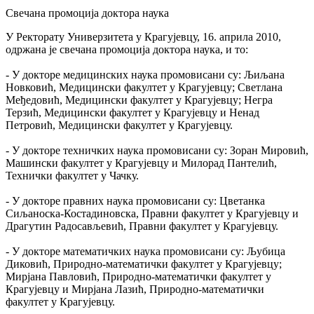
Свечана промоција доктора наука
У Ректорату Универзитета у Крагујевцу, 16. априла 2010,
одржана је свечана промоција доктора наука, и то:
- У докторе медицинских наука промовисани су: Љиљана
Новковић, Медицински факултет у Крагујевцу; Светлана
Међедовић, Медицински факултет у Крагујевцу; Негра
Терзић, Медицински факултет у Крагујевцу и Ненад
Петровић, Медицински факултет у Крагујевцу.
- У докторе техничких наука промовисани су: Зоран Мировић,
Машински факултет у Крагујевцу и Милорад Пантелић,
Технички факултет у Чачку.
- У докторе правних наука промовисани су: Цветанка
Сиљаноска-Костадиновска, Правни факултет у Крагујевцу и
Драгутин Радосављевић, Правни факултет у Крагујевцу.
- У докторе математичких наука промовисани су: Љубица
Диковић, Природно-математички факултет у Крагујевцу;
Мирјана Павловић, Природно-математички факултет у
Крагујевцу и Мирјана Лазић, Природно-математички
факултет у Крагујевцу.