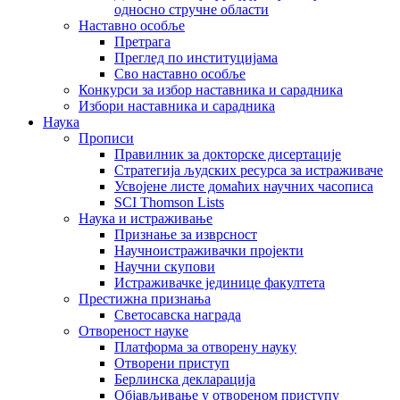
односно стручне области
Наставно особље
Претрага
Преглед по институцијама
Сво наставно особље
Конкурси за избор наставника и сарадника
Избори наставника и сарадника
Наука
Прописи
Правилник за докторске дисертације
Стратегија људских ресурса за истраживаче
Усвојене листе домаћих научних часописа
SCI Thomson Lists
Наука и истраживање
Признање за изврсност
Научноистраживачки пројекти
Научни скупови
Истраживачке јединице факултета
Престижна признања
Светосавска награда
Отвореност науке
Платформа за отворену науку
Отворени приступ
Берлинска декларација
Објављивање у отвореном приступу