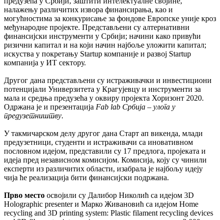
предузећа у Србији, заштити интелектуалне својине,
налажењу различитих извора финансирања, као и
могућностима за конкурисање за фондове Европске уније кроз
међународне пројекте. Представљени су алтернативни
финансијски инструменти у Србији; начини како привући
ризични капитал и на који начин најбоље уложити капитал;
искуства у покретању Startup компаније и развој Startup
компанија у ИТ сектору.
Другог дана представљени су истраживачки и инвестициони
потенцијали Универзитета у Крагујевцу и инструменти за
мала и средња предузећа у оквиру пројекта Хоризонт 2020.
Одржана је и презентација
Fab lab Србија – улога у
предузетништву
.
У такмичарском делу другог дана Старт ап викенда, млади
предузетници, студенти и истраживачи са иновативном
пословном идејом, представили су 17 предлога, пројеката и
идеја пред независном комисијом. Комисија, коју су чинили
експерти из различитих области, изабрала је најбољу идеју
чија ће реализација бити финансијски подржана.
Прво место
освојили су Далибор Николић са идејом 3D
Holographic presenter и Марко Живановић са идејом Home
recycling and 3D printing system: Plastic filament recycling devices