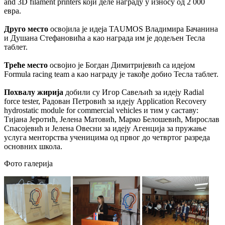
and 3D filament printers који деле награду у износу од 2 000
евра.
Друго место
освојила је идеја TAUMOS Владимира Бачанина
и Душана Стефановића а као награда им је додељен Тесла
таблет.
Треће место
освојио је Богдан Димитријевић са идејом
Formula racing team а као награду је такође добио Тесла таблет.
Похвалу жирија
добили су Игор Савељић за идеју Radial
force tester, Радован Петровић за идеју Application Recovery
hydrostatic module for commercial vehicles и тим у саставу:
Тијана Јеротић, Јелена Матовић, Марко Белошевић, Мирослав
Спасојевић и Јелена Овесни за идеју Агенција за пружање
услуга менторства ученицима од првог до четвртог разреда
основних школа.
Фото галерија