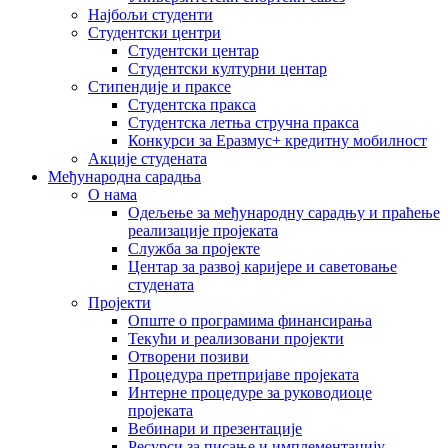
Најбољи студенти
Студентски центри
Студентски центар
Студентски културни центар
Стипендије и праксе
Студентска пракса
Студентска летња стручна пракса
Конкурси за Еразмус+ кредитну мобилност
Акције студената
Међународна сарадња
О нама
Одељење за међународну сарадњу и праћење
реализације пројеката
Служба за пројекте
Центар за развој каријере и саветовање
студената
Пројекти
Опште о програмима финансирања
Текући и реализовани пројекти
Отворени позиви
Процедура претпријаве пројеката
Интерне процедуре за руководиоце
пројеката
Вебинари и презентације
Ресурси за писање и имплементацију