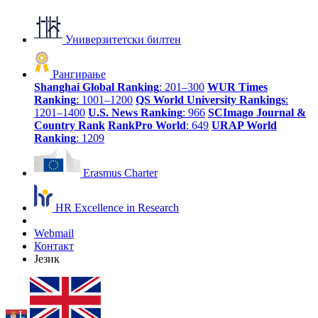
Универзитетски билтен
Рангирање
Shanghai Global Ranking
: 201–300
WUR Times
Ranking
: 1001–1200
QS World University Rankings
:
1201–1400
U.S. News Ranking
: 966
SCImago Journal &
Country Rank
RankPro World
: 649
URAP World
Ranking
: 1209
Erasmus Charter
HR Excellence in Research
Webmail
Контакт
Језик