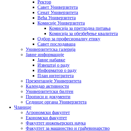
Ректор
Савет Универзитета
Сенат Универзитета
Већа Универзитета
Комисије Универзитета
Комисија за претходна питања
Комисија за обезбеђење квалитета
Одбор за професионалну етику
Савет послодаваца
Универзитетска галерија
Јавне информације
Јавне набавке
Извештај о раду
Информатор о раду
План интегритета
Презентације Универзитета
Календар активности
Универзитетски билтен
Прописи и документи
Седнице органа Универзитета
Чланице
Агрономски факултет
Економски факултет
Факултет инжењерских наука
Факултет за машинство и грађевинарство