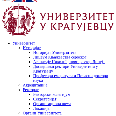
Универзитет
Историјат
Историјат Универзитета
Лицеум Књажевства сербског
Атанасије Николић, први ректор Лицеја
Досадашњи ректори Универзитета у
Крагујевцу
Професори емеритуси и Почасни доктори
наука
Акредитација
Ректорат
Ректорски колегијум
Секретаријат
Организациона шема
Локација
Органи Универзитета