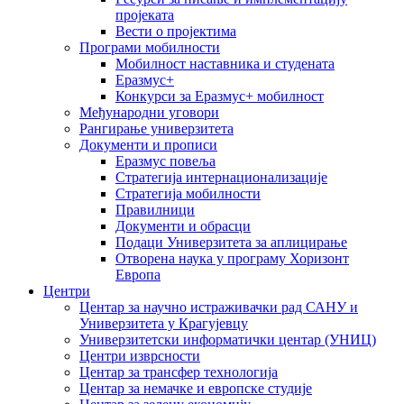
пројеката
Вести о пројектима
Програми мобилности
Мобилност наставника и студената
Еразмус+
Конкурси за Еразмус+ мобилност
Међународни уговори
Рангирање универзитета
Документи и прописи
Еразмус повеља
Стратегија интернационализације
Стратегија мобилности
Правилници
Документи и обрасци
Подаци Универзитета за аплицирање
Отворена наука у програму Хоризонт
Европа
Центри
Центар за научно истраживачки рад САНУ и
Универзитета у Крагујевцу
Универзитетски информатички центар (УНИЦ)
Центри изврсности
Центар за трансфер технологија
Центар за немачке и европске студије