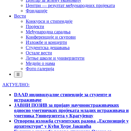
Центар за зелену економију
Центри — резултат међународних пројеката
Фондације
Вести
Конкурси и стипендије
Пројекти
Међународна сарадња
Конференције и скупови
Изложбе и концерти
Студентска дешавања
Остале вести
Летње школе и универзитети
Медији о нама
Фото галерија
☰
АКТУЕЛНО:
DAAD индивидуалне стипендије за студенте и
истраживаче
ЈАВНИ ПОЗИВ за пријаву научноистраживачких
односно уметничких пројеката младих истраживача и
уметника Универзитета у Крагујевцу
Отворена изложба студентских радова „Експозиције у
архитектури“ у Кући Ђуре Јакшића