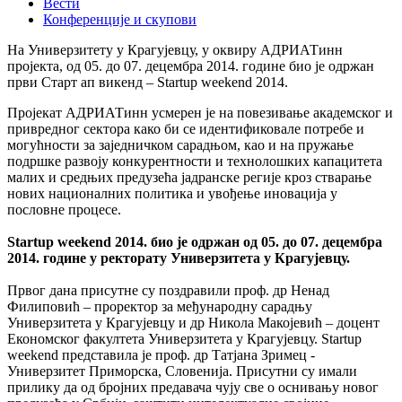
Вести
Конференције и скупови
На Универзитету у Крагујевцу, у оквиру АДРИАТинн
пројекта, од 05. до 07. децембра 2014. године био је одржан
први Старт ап викенд – Startup weekend 2014.
Пројекат АДРИАТинн усмерен је на повезивање академског и
привредног сектора како би се идентификовале потребе и
могућности за заједничком сарадњом, као и на пружање
подршке развоју конкурентности и технолошких капацитета
малих и средњих предузећа јадранске регије кроз стварање
нових националних политика и увођење иновација у
пословне процесе.
Startup weekend 2014. био је одржан од 05. до 07. децембра
2014. године у ректорату Универзитета у Крагујевцу.
Првог дана присутне су поздравили проф. др Ненад
Филиповић – проректор за међународну сарадњу
Универзитета у Крагујевцу и др Никола Макојевић – доцент
Економског факултета Универзитета у Крагујевцу. Startup
weekend представила је проф. др Татјана Зримец -
Универзитет Приморска, Словенија. Присутни су имали
прилику да од бројних предавача чују све о оснивању новог