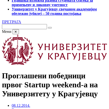
Годишња изложба радова студената Одсека за
примењену и ликовну уметност
Универзитет у Крагујевцу свечаном академијом
обележио јубилеј – 50 година постојања
ПРЕТРАГА
Мени
✕
Проглашени победници
првог Startup weekend-а на
Универзитету у Крагујевцу
08.12.2014.