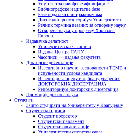
Упутство за навођење афилијације
Библиографске и цитатне базе
Базе података о истраживачима
Дигитални репозиторијум Универзитета
Рeчник термина везаних за отворену науку
Отворена наука у програму Хоризонт
Европа
Издавачка делатност
Универзитетски часописи
Издања Центра САНУ
Часописи — издања факултета
Докторске дисертације
Извештаји о научној заснованости ТЕМЕ и
испуњености услова кандидата
Извештаји за оцену и одбрану урађених
ДОКТОРСКИХ ДИСЕРТАЦИЈА
Репозиторијум докторских дисертација
Промоције доктора наука
Студенти
Зашто студирати на Универзитету у Крагујевцу
Студентски органи
Студент проректор
Студентски парламент
Студентске организације
Универзитетски спортски савез