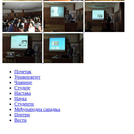
Почетак
Универзитет
Чланице
Студије
Настава
Наука
Студенти
Међународна сарадња
Центри
Вести