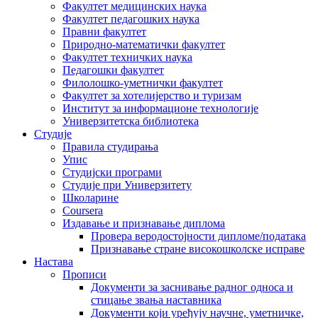
Факултет медицинских наука
Факултет педагошких наука
Правни факултет
Природно-математички факултет
Факултет техничких наука
Педагошки факултет
Филолошко-уметнички факултет
Факултет за хотелијерство и туризам
Институт за информационе технологије
Универзитетска библиотека
Студије
Правила студирања
Упис
Студијски програми
Студије при Универзитету
Школарине
Coursera
Издавање и признавање диплома
Провера веродостојности дипломе/података
Признавање стране високошколске исправе
Настава
Прописи
Документи за заснивање радног односа и
стицање звања наставника
Документи који уређују научне, уметничке,