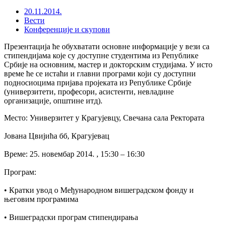
20.11.2014.
Вести
Конференције и скупови
Презентација ће обухватати основне информације у вези са
стипендијама које су доступне студентима из Републике
Србије на основним, мастер и докторским студијама. У исто
време ће се истаћи и главни програми који су доступни
подносиоцима пријава пројеката из Републике Србије
(универзитети, професори, асистенти, невладине
организације, општине итд).
Место: Универзитет у Крагујевцу, Свечана сала Ректората
Јована Цвијића бб, Крагујевац
Време: 25. новембар 2014. , 15:30 – 16:30
Програм:
• Кратки увод о Међународном вишеградском фонду и
његовим програмима
• Вишеградски програм стипендирања