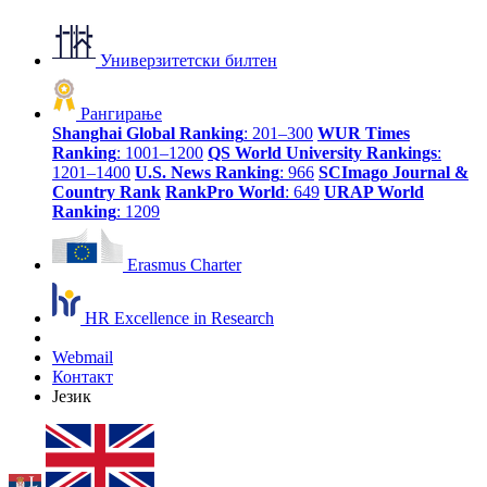
Универзитетски билтен
Рангирање
Shanghai Global Ranking
: 201–300
WUR Times
Ranking
: 1001–1200
QS World University Rankings
:
1201–1400
U.S. News Ranking
: 966
SCImago Journal &
Country Rank
RankPro World
: 649
URAP World
Ranking
: 1209
Erasmus Charter
HR Excellence in Research
Webmail
Контакт
Језик