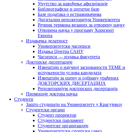
Упутство за навођење афилијације
Библиографске и цитатне базе
Базе података о истраживачима
Дигитални репозиторијум Универзитета
Рeчник термина везаних за отворену науку
Отворена наука у програму Хоризонт
Европа
Издавачка делатност
Универзитетски часописи
Издања Центра САНУ
Часописи — издања факултета
Докторске дисертације
Извештаји о научној заснованости ТЕМЕ и
испуњености услова кандидата
Извештаји за оцену и одбрану урађених
ДОКТОРСКИХ ДИСЕРТАЦИЈА
Репозиторијум докторских дисертација
Промоције доктора наука
Студенти
Зашто студирати на Универзитету у Крагујевцу
Студентски органи
Студент проректор
Студентски парламент
Студентске организације
Универзитетски спортски савез