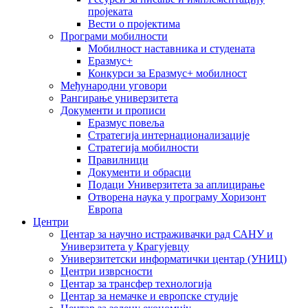
пројеката
Вести о пројектима
Програми мобилности
Мобилност наставника и студената
Еразмус+
Конкурси за Еразмус+ мобилност
Међународни уговори
Рангирање универзитета
Документи и прописи
Еразмус повеља
Стратегија интернационализације
Стратегија мобилности
Правилници
Документи и обрасци
Подаци Универзитета за аплицирање
Отворена наука у програму Хоризонт
Европа
Центри
Центар за научно истраживачки рад САНУ и
Универзитета у Крагујевцу
Универзитетски информатички центар (УНИЦ)
Центри изврсности
Центар за трансфер технологија
Центар за немачке и европске студије