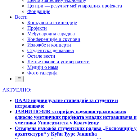
Центар за зелену економију
Центри — резултат међународних пројеката
Фондације
Вести
Конкурси и стипендије
Пројекти
Међународна сарадња
Конференције и скупови
Изложбе и концерти
Студентска дешавања
Остале вести
Летње школе и универзитети
Медији о нама
Фото галерија
☰
АКТУЕЛНО:
DAAD индивидуалне стипендије за студенте и
истраживаче
ЈАВНИ ПОЗИВ за пријаву научноистраживачких
односно уметничких пројеката младих истраживача и
уметника Универзитета у Крагујевцу
Отворена изложба студентских радова „Експозиције у
архитектури“ у Кући Ђуре Јакшића