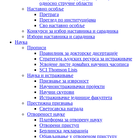
односно стручне области
Наставно особље
Претрага
Преглед по институцијама
Сво наставно особље
Конкурси за избор наставника и сарадника
Избори наставника и сарадника
Наука
Прописи
Правилник за докторске дисертације
Стратегија људских ресурса за истраживаче
Усвојене листе домаћих научних часописа
SCI Thomson Lists
Наука и истраживање
Признање за изврсност
Научноистраживачки пројекти
Научни скупови
Истраживачке јединице факултета
Престижна признања
Светосавска награда
Отвореност науке
Платформа за отворену науку
Отворени приступ
Берлинска декларација
Објављивање у отвореном приступу