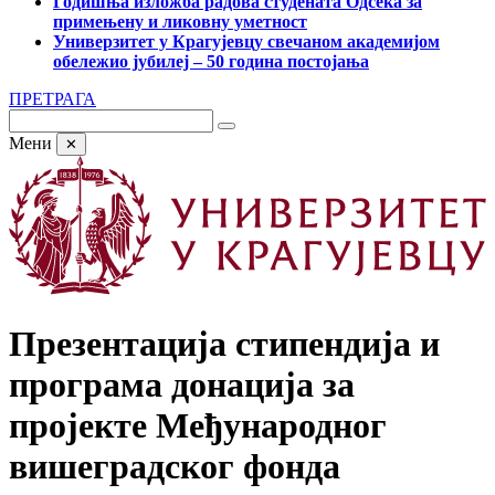
Годишња изложба радова студената Одсека за
примењену и ликовну уметност
Универзитет у Крагујевцу свечаном академијом
обележио јубилеј – 50 година постојања
ПРЕТРАГА
Мени
✕
Презентација стипендија и
програма донација за
пројекте Међународног
вишеградског фонда