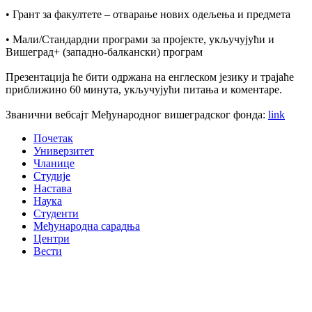
• Грант за факултете – отварање нових одељења и предмета
• Мали/Стандардни програми за пројекте, укључујући и
Вишеград+ (западно-балкански) програм
Презентација ће бити одржана на енглеском језику и трајаће
приближино 60 минута, укључујући питања и коментаре.
Званични вебсајт Међународног вишеградског фонда:
link
Почетак
Универзитет
Чланице
Студије
Настава
Наука
Студенти
Међународна сарадња
Центри
Вести