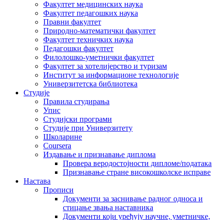
Факултет медицинских наука
Факултет педагошких наука
Правни факултет
Природно-математички факултет
Факултет техничких наука
Педагошки факултет
Филолошко-уметнички факултет
Факултет за хотелијерство и туризам
Институт за информационе технологије
Универзитетска библиотека
Студије
Правила студирања
Упис
Студијски програми
Студије при Универзитету
Школарине
Coursera
Издавање и признавање диплома
Провера веродостојности дипломе/података
Признавање стране високошколске исправе
Настава
Прописи
Документи за заснивање радног односа и
стицање звања наставника
Документи који уређују научне, уметничке,