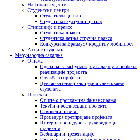
Најбољи студенти
Студентски центри
Студентски центар
Студентски културни центар
Стипендије и праксе
Студентска пракса
Студентска летња стручна пракса
Конкурси за Еразмус+ кредитну мобилност
Акције студената
Међународна сарадња
О нама
Одељење за међународну сарадњу и праћење
реализације пројеката
Служба за пројекте
Центар за развој каријере и саветовање
студената
Пројекти
Опште о програмима финансирања
Текући и реализовани пројекти
Отворени позиви
Процедура претпријаве пројеката
Интерне процедуре за руководиоце
пројеката
Вебинари и презентације
Ресурси за писање и имплементацију