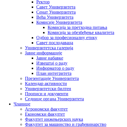
Ректор
Савет Универзитета
Сенат Универзитета
Већа Универзитета
Комисије Универзитета
Комисија за претходна питања
Комисија за обезбеђење квалитета
Одбор за професионалну етику
Савет послодаваца
Универзитетска галерија
Јавне информације
Јавне набавке
Извештај о раду
Информатор о раду
План интегритета
Презентације Универзитета
Календар активности
Универзитетски билтен
Прописи и документи
Седнице органа Универзитета
Чланице
Агрономски факултет
Економски факултет
Факултет инжењерских наука
Факултет за машинство и грађевинарство