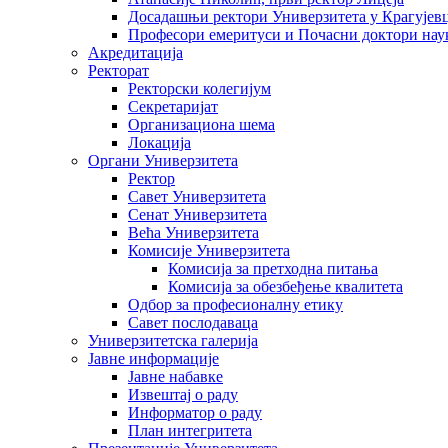
Досадашњи ректори Универзитета у Крагујев
Професори емеритуси и Почасни доктори нау
Акредитација
Ректорат
Ректорски колегијум
Секретаријат
Организациона шема
Локација
Органи Универзитета
Ректор
Савет Универзитета
Сенат Универзитета
Већа Универзитета
Комисије Универзитета
Комисија за претходна питања
Комисија за обезбеђење квалитета
Одбор за професионалну етику
Савет послодаваца
Универзитетска галерија
Јавне информације
Јавне набавке
Извештај о раду
Информатор о раду
План интегритета