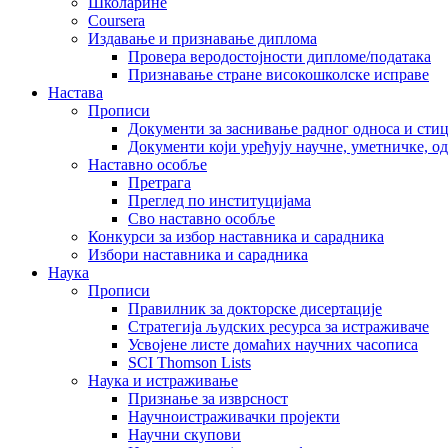
Школарине
Coursera
Издавање и признавање диплома
Провера веродостојности дипломе/података
Признавање стране високошколске исправе
Настава
Прописи
Документи за заснивање радног односа и сти
Документи који уређују научне, уметничке, о
Наставно особље
Претрага
Преглед по институцијама
Сво наставно особље
Конкурси за избор наставника и сарадника
Избори наставника и сарадника
Наука
Прописи
Правилник за докторске дисертације
Стратегија људских ресурса за истраживаче
Усвојене листе домаћих научних часописа
SCI Thomson Lists
Наука и истраживање
Признање за изврсност
Научноистраживачки пројекти
Научни скупови