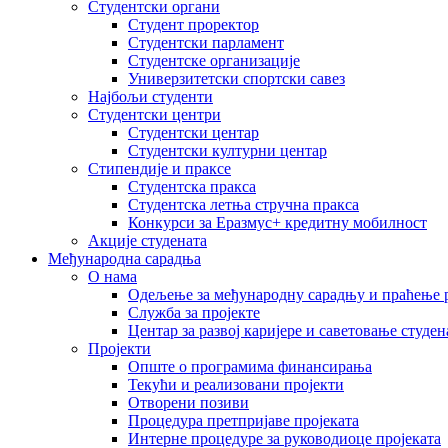
Студентски органи
Студент проректор
Студентски парламент
Студентске организације
Универзитетски спортски савез
Најбољи студенти
Студентски центри
Студентски центар
Студентски културни центар
Стипендије и праксе
Студентска пракса
Студентска летња стручна пракса
Конкурси за Еразмус+ кредитну мобилност
Акције студената
Међународна сарадња
О нама
Одељење за међународну сарадњу и праћење р
Служба за пројекте
Центар за развој каријере и саветовање студен
Пројекти
Опште о програмима финансирања
Текући и реализовани пројекти
Отворени позиви
Процедура претпријаве пројеката
Интерне процедуре за руководиоце пројеката