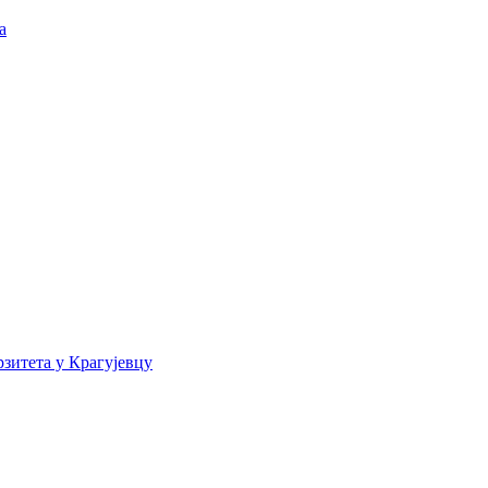
а
зитета у Крагујевцу