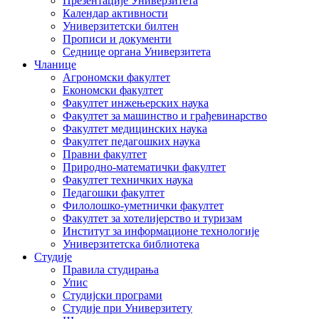
Презентације Универзитета
Календар активности
Универзитетски билтен
Прописи и документи
Седнице органа Универзитета
Чланице
Агрономски факултет
Економски факултет
Факултет инжењерских наука
Факултет за машинство и грађевинарство
Факултет медицинских наука
Факултет педагошких наука
Правни факултет
Природно-математички факултет
Факултет техничких наука
Педагошки факултет
Филолошко-уметнички факултет
Факултет за хотелијерство и туризам
Институт за информационе технологије
Универзитетска библиотека
Студије
Правила студирања
Упис
Студијски програми
Студије при Универзитету