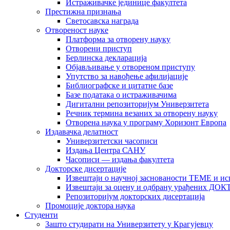
Истраживачке јединице факултета
Престижна признања
Светосавска награда
Отвореност науке
Платформа за отворену науку
Отворени приступ
Берлинска декларација
Објављивање у отвореном приступу
Упутство за навођење афилијације
Библиографске и цитатне базе
Базе података о истраживачима
Дигитални репозиторијум Универзитета
Рeчник термина везаних за отворену науку
Отворена наука у програму Хоризонт Европа
Издавачка делатност
Универзитетски часописи
Издања Центра САНУ
Часописи — издања факултета
Докторске дисертације
Извештаји о научној заснованости ТЕМЕ и ис
Извештаји за оцену и одбрану урађених
Репозиторијум докторских дисертација
Промоције доктора наука
Студенти
Зашто студирати на Универзитету у Крагујевцу