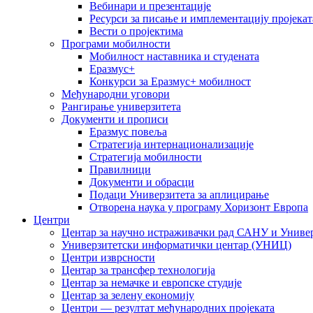
Вебинари и презентације
Ресурси за писање и имплементацију пројекат
Вести о пројектима
Програми мобилности
Мобилност наставника и студената
Еразмус+
Конкурси за Еразмус+ мобилност
Међународни уговори
Рангирање универзитета
Документи и прописи
Еразмус повеља
Стратегија интернационализације
Стратегија мобилности
Правилници
Документи и обрасци
Подаци Универзитета за аплицирање
Отворена наука у програму Хоризонт Европа
Центри
Центар за научно истраживачки рад САНУ и Универ
Универзитетски информатички центар (УНИЦ)
Центри изврсности
Центар за трансфер технологија
Центар за немачке и европске студије
Центар за зелену економију
Центри — резултат међународних пројеката