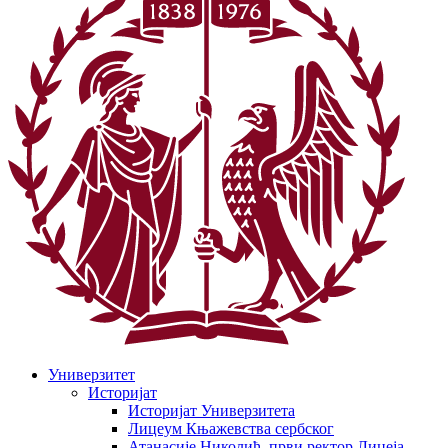
Универзитет
Историјат
Историјат Универзитета
Лицеум Књажевства сербског
Атанасије Николић, први ректор Лицеја