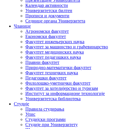
Презентације Универзитета
Календар активности
Универзитетски билтен
Прописи и документи
Седнице органа Универзитета
Чланице
Агрономски факултет
Економски факултет
Факултет инжењерских наука
Факултет за машинство и грађевинарство
Факултет медицинских наука
Факултет педагошких наука
Правни факултет
Природно-математички факултет
Факултет техничких наука
Педагошки факултет
Филолошко-уметнички факултет
Факултет за хотелијерство и туризам
Институт за информационе технологије
Универзитетска библиотека
Студије
Правила студирања
Упис
Студијски програми
Студије при Универзитету