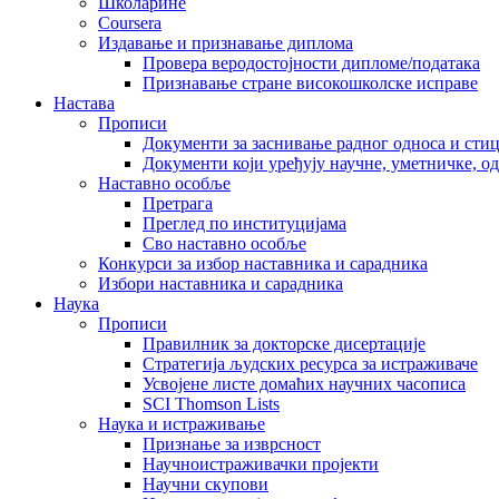
Школарине
Coursera
Издавање и признавање диплома
Провера веродостојности дипломе/података
Признавање стране високошколске исправе
Настава
Прописи
Документи за заснивање радног односа и сти
Документи који уређују научне, уметничке, о
Наставно особље
Претрага
Преглед по институцијама
Сво наставно особље
Конкурси за избор наставника и сарадника
Избори наставника и сарадника
Наука
Прописи
Правилник за докторске дисертације
Стратегија људских ресурса за истраживаче
Усвојене листе домаћих научних часописа
SCI Thomson Lists
Наука и истраживање
Признање за изврсност
Научноистраживачки пројекти
Научни скупови