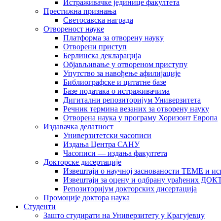
Истраживачке јединице факултета
Престижна признања
Светосавска награда
Отвореност науке
Платформа за отворену науку
Отворени приступ
Берлинска декларација
Објављивање у отвореном приступу
Упутство за навођење афилијације
Библиографске и цитатне базе
Базе података о истраживачима
Дигитални репозиторијум Универзитета
Рeчник термина везаних за отворену науку
Отворена наука у програму Хоризонт Европа
Издавачка делатност
Универзитетски часописи
Издања Центра САНУ
Часописи — издања факултета
Докторске дисертације
Извештаји о научној заснованости ТЕМЕ и ис
Извештаји за оцену и одбрану урађених
Репозиторијум докторских дисертација
Промоције доктора наука
Студенти
Зашто студирати на Универзитету у Крагујевцу