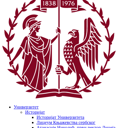
Универзитет
Историјат
Историјат Универзитета
Лицеум Књажевства сербског
Атанасије Николић, први ректор Лицеја