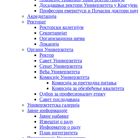
Досадашњи ректори Универзитета у Крагујев
Професори емеритуси и Почасни доктори нау
Акредитација
Ректорат
Ректорски колегијум
Секретаријат
Организациона шема
Локација
Органи Универзитета
Ректор
Савет Универзитета
Сенат Универзитета
Већа Универзитета
Комисије Универзитета
Комисија за претходна питања
Комисија за обезбеђење квалитета
Одбор за професионалну етику
Савет послодаваца
Универзитетска галерија
Јавне информације
Јавне набавке
Извештај о раду
Информатор о раду
План интегритета