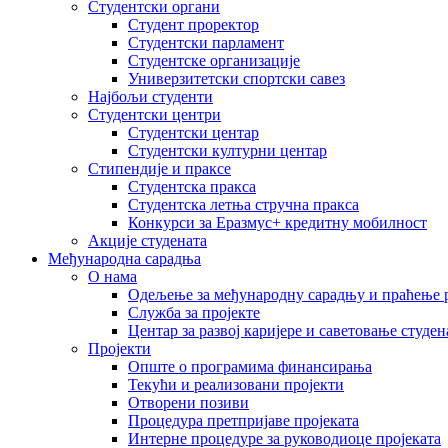
Студентски органи
Студент проректор
Студентски парламент
Студентске организације
Универзитетски спортски савез
Најбољи студенти
Студентски центри
Студентски центар
Студентски културни центар
Стипендије и праксе
Студентска пракса
Студентска летња стручна пракса
Конкурси за Еразмус+ кредитну мобилност
Акције студената
Међународна сарадња
О нама
Одељење за међународну сарадњу и праћење р
Служба за пројекте
Центар за развој каријере и саветовање студен
Пројекти
Опште о програмима финансирања
Текући и реализовани пројекти
Отворени позиви
Процедура претпријаве пројеката
Интерне процедуре за руководиоце пројеката