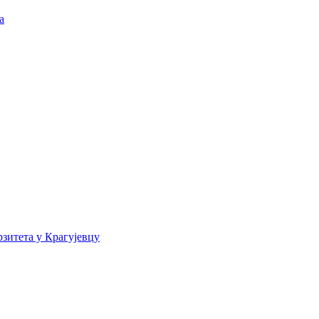
а
зитета у Крагујевцу