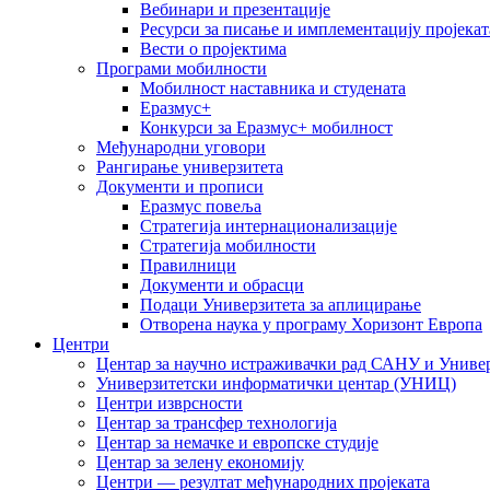
Вебинари и презентације
Ресурси за писање и имплементацију пројекат
Вести о пројектима
Програми мобилности
Мобилност наставника и студената
Еразмус+
Конкурси за Еразмус+ мобилност
Међународни уговори
Рангирање универзитета
Документи и прописи
Еразмус повеља
Стратегија интернационализације
Стратегија мобилности
Правилници
Документи и обрасци
Подаци Универзитета за аплицирање
Отворена наука у програму Хоризонт Европа
Центри
Центар за научно истраживачки рад САНУ и Универ
Универзитетски информатички центар (УНИЦ)
Центри изврсности
Центар за трансфер технологија
Центар за немачке и европске студије
Центар за зелену економију
Центри — резултат међународних пројеката