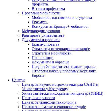
пројеката
Вести о пројектима
Програми мобилности
Мобилност наставника и студената
Еразмус+
Конкурси за Еразмус+ мобилност
Међународни уговори
Рангирање универзитета
Документи и прописи
Еразмус повеља
Стратегија интернационализације
Стратегија мобилности
Правилници
Документи и обрасци
Подаци Универзитета за аплицирање
Отворена наука у програму Хоризонт
Европа
Центри
Центар за научно истраживачки рад САНУ и
Универзитета у Крагујевцу
Универзитетски информатички центар (УНИЦ)
Центри изврсности
Центар за трансфер технологија
Центар за немачке и европске студије