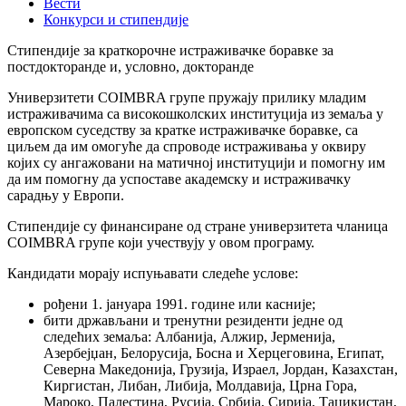
Вести
Конкурси и стипендије
Стипендије за краткорочне истраживачке боравке за
постдокторанде и, условно, докторанде
Универзитети COIMBRA групе пружају прилику младим
истраживачима са високошколских институција из земаља у
европском суседству за кратке истраживачке боравке, са
циљем да им омогуће да спроводе истраживања у оквиру
којих су ангажовани на матичној институцији и помогну им
да им помогну да успоставе академску и истраживачку
сарадњу у Европи.
Стипендије су финансиране од стране универзитета чланица
COIMBRA групе који учествују у овом програму.
Кандидати морају испуњавати следеће услове:
рођени 1. јануара 1991. године или касније;
бити држављани и тренутни резиденти једне од
следећих земаља: Албанија, Алжир, Јерменија,
Азербејџан, Белорусија, Босна и Херцеговина, Египат,
Северна Македонија, Грузија, Израел, Јордан, Казахстан,
Киргистан, Либан, Либија, Молдавија, Црна Гора,
Мароко, Палестина, Русија, Србија, Сирија, Таџикистан,