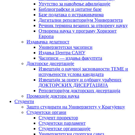
Упутство за навођење афилијације
Библиографске и цитатне базе
Базе података о истраживачима
Дигитални репозиторијум Универзитета
Рeчник термина везаних за отворену науку
Отворена наука у програму Хоризонт
Европа
Издавачка делатност
Универзитетски часописи
Издања Центра САНУ
Часописи — издања факултета
Докторске дисертације
Извештаји о научној заснованости ТЕМЕ и
испуњености услова кандидата
Извештаји за оцену и одбрану урађених
ДОКТОРСКИХ ДИСЕРТАЦИЈА
Репозиторијум докторских дисертација
Промоције доктора наука
Студенти
Зашто студирати на Универзитету у Крагујевцу
Студентски органи
Студент проректор
Студентски парламент
Студентске организације
Универзитетски спортски савез