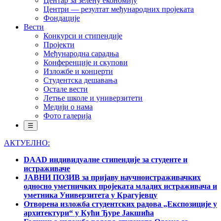
Центар за зелену економију
Центри — резултат међународних пројеката
Фондације
Вести
Конкурси и стипендије
Пројекти
Међународна сарадња
Конференције и скупови
Изложбе и концерти
Студентска дешавања
Остале вести
Летње школе и универзитети
Медији о нама
Фото галерија
☰
АКТУЕЛНО:
DAAD индивидуалне стипендије за студенте и
истраживаче
ЈАВНИ ПОЗИВ за пријаву научноистраживачких
односно уметничких пројеката младих истраживача и
уметника Универзитета у Крагујевцу
Отворена изложба студентских радова „Експозиције у
архитектури“ у Кући Ђуре Јакшића