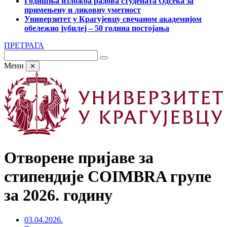
Годишња изложба радова студената Одсека за
примењену и ликовну уметност
Универзитет у Крагујевцу свечаном академијом
обележио јубилеј – 50 година постојања
ПРЕТРАГА
Мени
✕
Отворене пријаве за
стипендије COIMBRA групе
за 2026. годину
03.04.2026.