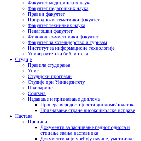
Факултет медицинских наука
Факултет педагошких наука
Правни факултет
Природно-математички факултет
Факултет техничких наука
Педагошки факултет
Филолошко-уметнички факултет
Факултет за хотелијерство и туризам
Институт за информационе технологије
Универзитетска библиотека
Студије
Правила студирања
Упис
Студијски програми
Студије при Универзитету
Школарине
Coursera
Издавање и признавање диплома
Провера веродостојности дипломе/података
Признавање стране високошколске исправе
Настава
Прописи
Документи за заснивање радног односа и
стицање звања наставника
Документи који уређују научне, уметничке,