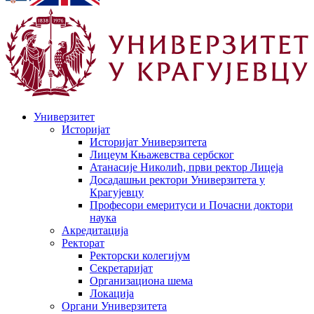
Универзитет
Историјат
Историјат Универзитета
Лицеум Књажевства сербског
Атанасије Николић, први ректор Лицеја
Досадашњи ректори Универзитета у
Крагујевцу
Професори емеритуси и Почасни доктори
наука
Акредитација
Ректорат
Ректорски колегијум
Секретаријат
Организациона шема
Локација
Органи Универзитета