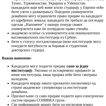
Тунис, Туркменистан, Украјина и Узбекистан
(кандидати који већ живе и/или студирају у Европи неће
бити узети у разматрање). Поједини универзитети
домаћини могу ограничити право пријаве на кандидате
из одређених земаља: кандидати би требало да погледају
одељак „Напомене“ у оквиру понуде сваког
универзитета како би потврдили право учешћа.
академско особље са универзитета или еквивалентних
високошколских институција из Србије;
бити у статусу постдокторанда (неке институције могу
понудити могућности за боравак и студентима
докторских студија).
Важна напомене:
Кандидати могу поднети пријаву
само за једну
институцију
. Уколико се истовремено пријавите за
више институција, ваша пријава неће бити сматрана
валидном.
Кандидати морају имати прихватно писмо/имејл од
стране академског супервизора са институције
домаћина.
Прихватљиве су само пријаве поднете кроз електронски
систем пријава COIMBRA групе.
Све информације морају бити на енглеском језику.