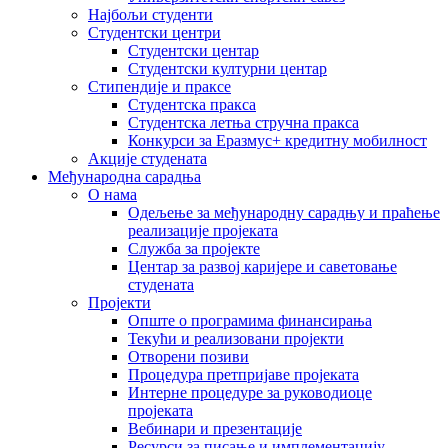
Најбољи студенти
Студентски центри
Студентски центар
Студентски културни центар
Стипендије и праксе
Студентска пракса
Студентска летња стручна пракса
Конкурси за Еразмус+ кредитну мобилност
Акције студената
Међународна сарадња
О нама
Одељење за међународну сарадњу и праћење
реализације пројеката
Служба за пројекте
Центар за развој каријере и саветовање
студената
Пројекти
Опште о програмима финансирања
Текући и реализовани пројекти
Отворени позиви
Процедура претпријаве пројеката
Интерне процедуре за руководиоце
пројеката
Вебинари и презентације
Ресурси за писање и имплементацију