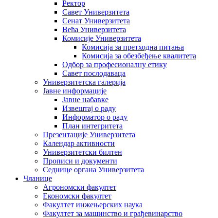
Ректор
Савет Универзитета
Сенат Универзитета
Већа Универзитета
Комисије Универзитета
Комисија за претходна питања
Комисија за обезбеђење квалитета
Одбор за професионалну етику
Савет послодаваца
Универзитетска галерија
Јавне информације
Јавне набавке
Извештај о раду
Информатор о раду
План интегритета
Презентације Универзитета
Календар активности
Универзитетски билтен
Прописи и документи
Седнице органа Универзитета
Чланице
Агрономски факултет
Економски факултет
Факултет инжењерских наука
Факултет за машинство и грађевинарство