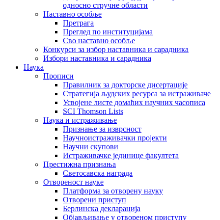
односно стручне области
Наставно особље
Претрага
Преглед по институцијама
Сво наставно особље
Конкурси за избор наставника и сарадника
Избори наставника и сарадника
Наука
Прописи
Правилник за докторске дисертације
Стратегија људских ресурса за истраживаче
Усвојене листе домаћих научних часописа
SCI Thomson Lists
Наука и истраживање
Признање за изврсност
Научноистраживачки пројекти
Научни скупови
Истраживачке јединице факултета
Престижна признања
Светосавска награда
Отвореност науке
Платформа за отворену науку
Отворени приступ
Берлинска декларација
Објављивање у отвореном приступу