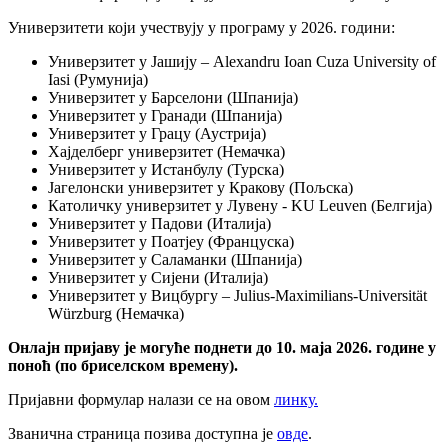
Универзитети који учествују у програму у 2026. години:
Универзитет у Јашију – Alexandru Ioan Cuza University of
Iasi (Румунија)
Универзитет у Барселони (Шпанија)
Универзитет у Гранади (Шпанија)
Универзитет у Грацу (Аустрија)
Хајделберг универзитет (Немачка)
Универзитет у Истанбулу (Турска)
Јагелонски универзитет у Кракову (Пољска)
Католичку универзитет у Лувену - KU Leuven (Белгија)
Универзитет у Падови (Италија)
Универзитет у Поатјеу (Француска)
Универзитет у Саламанки (Шпанија)
Универзитет у Сијени (Италија)
Универзитет у Вицбургу – Julius-Maximilians-Universität
Würzburg (Немачка)
Онлајн пријаву је могуће поднети до 10. маја 2026. године у
поноћ (по бриселском времену).
Пријавни формулар налази се на овом
линку.
Званична страница позива доступна је
овде
.