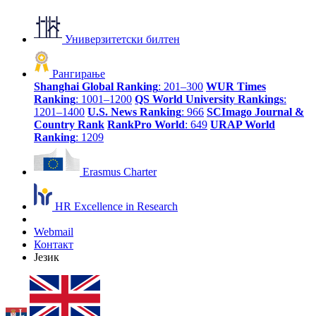
Универзитетски билтен
Рангирање
Shanghai Global Ranking
: 201–300
WUR Times
Ranking
: 1001–1200
QS World University Rankings
:
1201–1400
U.S. News Ranking
: 966
SCImago Journal &
Country Rank
RankPro World
: 649
URAP World
Ranking
: 1209
Erasmus Charter
HR Excellence in Research
Webmail
Контакт
Језик