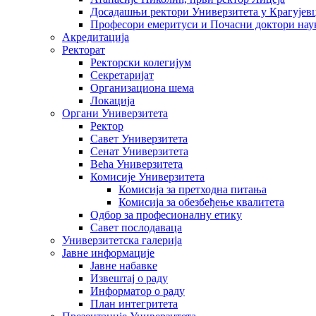
Досадашњи ректори Универзитета у Крагујев
Професори емеритуси и Почасни доктори нау
Акредитација
Ректорат
Ректорски колегијум
Секретаријат
Организациона шема
Локација
Органи Универзитета
Ректор
Савет Универзитета
Сенат Универзитета
Већа Универзитета
Комисије Универзитета
Комисија за претходна питања
Комисија за обезбеђење квалитета
Одбор за професионалну етику
Савет послодаваца
Универзитетска галерија
Јавне информације
Јавне набавке
Извештај о раду
Информатор о раду
План интегритета