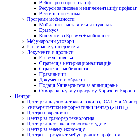
Вебинари и презентације
Ресурси за писање и имплементацију пројекат
Вести о пројектима
Програми мобилности
Мобилност наставника и студената
Еразмус+
Конкурси за Еразмус+ мобилност
Међународни уговори
Рангирање универзитета
Документи и прописи
Еразмус повеља
Стратегија интернационализације
Стратегија мобилности
Правилници
Документи и обрасци
Подаци Универзитета за аплицирање
Отворена наука у програму Хоризонт Европа
Центри
Центар за научно истраживачки рад САНУ и Универ
Универзитетски информатички центар (УНИЦ)
Центри изврсности
Центар за трансфер технологија
Центар за немачке и европске студије
Центар за зелену економију
Центри — резултат међународних пројеката