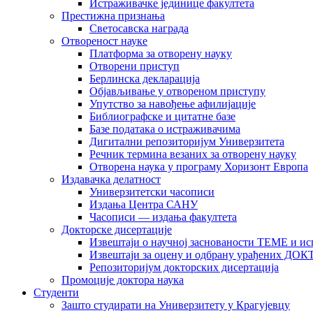
Истраживачке јединице факултета
Престижна признања
Светосавска награда
Отвореност науке
Платформа за отворену науку
Отворени приступ
Берлинска декларација
Објављивање у отвореном приступу
Упутство за навођење афилијације
Библиографске и цитатне базе
Базе података о истраживачима
Дигитални репозиторијум Универзитета
Рeчник термина везаних за отворену науку
Отворена наука у програму Хоризонт Европа
Издавачка делатност
Универзитетски часописи
Издања Центра САНУ
Часописи — издања факултета
Докторске дисертације
Извештаји о научној заснованости ТЕМЕ и ис
Извештаји за оцену и одбрану урађених
Репозиторијум докторских дисертација
Промоције доктора наука
Студенти
Зашто студирати на Универзитету у Крагујевцу