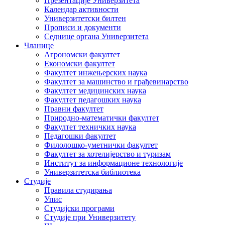
Презентације Универзитета
Календар активности
Универзитетски билтен
Прописи и документи
Седнице органа Универзитета
Чланице
Агрономски факултет
Економски факултет
Факултет инжењерских наука
Факултет за машинство и грађевинарство
Факултет медицинских наука
Факултет педагошких наука
Правни факултет
Природно-математички факултет
Факултет техничких наука
Педагошки факултет
Филолошко-уметнички факултет
Факултет за хотелијерство и туризам
Институт за информационе технологије
Универзитетска библиотека
Студије
Правила студирања
Упис
Студијски програми
Студије при Универзитету