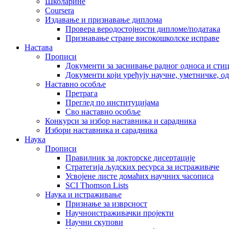
Школарине
Coursera
Издавање и признавање диплома
Провера веродостојности дипломе/података
Признавање стране високошколске исправе
Настава
Прописи
Документи за заснивање радног односа и сти
Документи који уређују научне, уметничке, о
Наставно особље
Претрага
Преглед по институцијама
Сво наставно особље
Конкурси за избор наставника и сарадника
Избори наставника и сарадника
Наука
Прописи
Правилник за докторске дисертације
Стратегија људских ресурса за истраживаче
Усвојене листе домаћих научних часописа
SCI Thomson Lists
Наука и истраживање
Признање за изврсност
Научноистраживачки пројекти
Научни скупови