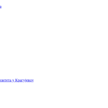
а
зитета у Крагујевцу