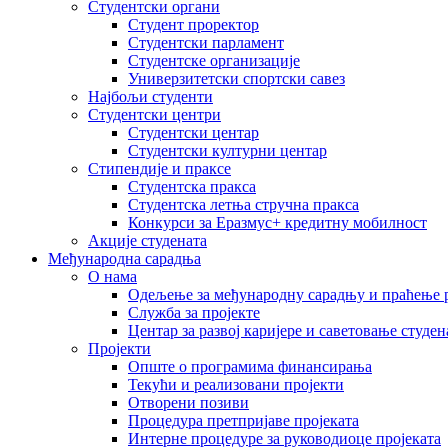
Студентски органи
Студент проректор
Студентски парламент
Студентске организације
Универзитетски спортски савез
Најбољи студенти
Студентски центри
Студентски центар
Студентски културни центар
Стипендије и праксе
Студентска пракса
Студентска летња стручна пракса
Конкурси за Еразмус+ кредитну мобилност
Акције студената
Међународна сарадња
О нама
Одељење за међународну сарадњу и праћење р
Служба за пројекте
Центар за развој каријере и саветовање студен
Пројекти
Опште о програмима финансирања
Текући и реализовани пројекти
Отворени позиви
Процедура претпријаве пројеката
Интерне процедуре за руководиоце пројеката