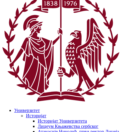
Универзитет
Историјат
Историјат Универзитета
Лицеум Књажевства сербског
Атанасије Николић, први ректор Лицеја