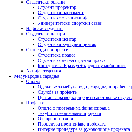
Студентски органи
Студент проректор
Студентски парламент
Студентске организације
Универзитетски спортски савез
Најбољи студенти
Студентски центри
Студентски центар
Студентски културни центар
Стипендије и праксе
Студентска пракса
Студентска летња стручна пракса
Конкурси за Еразмус+ кредитну мобилност
Акције студената
Међународна сарадња
О нама
Одељење за међународну сарадњу и праћење р
Служба за пројекте
Центар за развој каријере и саветовање студен
Пројекти
Опште о програмима финансирања
Текући и реализовани пројекти
Отворени позиви
Процедура претпријаве пројеката
Интерне процедуре за руководиоце пројеката