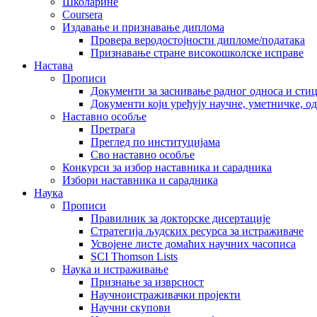
Школарине
Coursera
Издавање и признавање диплома
Провера веродостојности дипломе/података
Признавање стране високошколске исправе
Настава
Прописи
Документи за заснивање радног односа и сти
Документи који уређују научне, уметничке, о
Наставно особље
Претрага
Преглед по институцијама
Сво наставно особље
Конкурси за избор наставника и сарадника
Избори наставника и сарадника
Наука
Прописи
Правилник за докторске дисертације
Стратегија људских ресурса за истраживаче
Усвојене листе домаћих научних часописа
SCI Thomson Lists
Наука и истраживање
Признање за изврсност
Научноистраживачки пројекти
Научни скупови