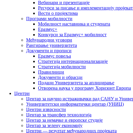
Вебинари и презентације
Ресурси за писање и имплементацију пројекат
Вести о пројектима
Програми мобилности
Мобилност наставника и студената
Еразмус+
Конкурси за Еразмус+ мобилност
Међународни уговори
Рангирање универзитета
Документи и прописи
Еразмус повеља
Стратегија интернационализације
Стратегија мобилности
Правилници
Документи и обрасци
Подаци Универзитета за аплицирање
Отворена наука у програму Хоризонт Европа
Центри
Центар за научно истраживачки рад САНУ и Универ
Универзитетски информатички центар (УНИЦ)
Центри изврсности
Центар за трансфер технологија
Центар за немачке и европске студије
Центар за зелену економију
Центри — резултат међународних пројеката