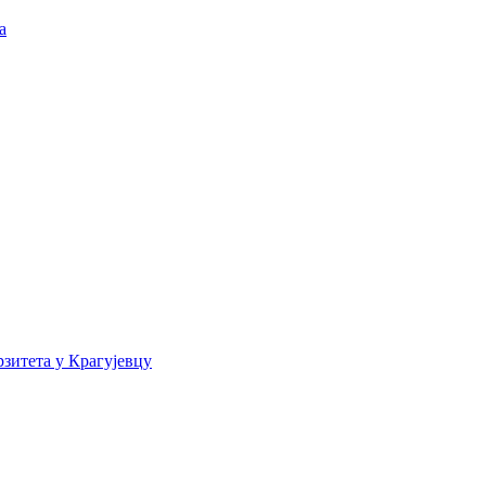
а
зитета у Крагујевцу