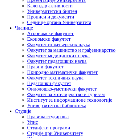
Презентације Универзитета
Календар активности
Универзитетски билтен
Прописи и документи
Седнице органа Универзитета
Чланице
Агрономски факултет
Економски факултет
Факултет инжењерских наука
Факултет за машинство и грађевинарство
Факултет медицинских наука
Факултет педагошких наука
Правни факултет
Природно-математички факултет
Факултет техничких наука
Педагошки факултет
Филолошко-уметнички факултет
Факултет за хотелијерство и туризам
Институт за информационе технологије
Универзитетска библиотека
Студије
Правила студирања
Упис
Студијски програми
Студије при Универзитету