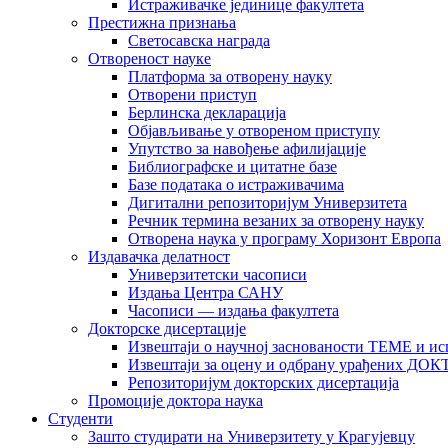
Истраживачке јединице факултета
Престижна признања
Светосавска награда
Отвореност науке
Платформа за отворену науку
Отворени приступ
Берлинска декларација
Објављивање у отвореном приступу
Упутство за навођење афилијације
Библиографске и цитатне базе
Базе података о истраживачима
Дигитални репозиторијум Универзитета
Рeчник термина везаних за отворену науку
Отворена наука у програму Хоризонт Европа
Издавачка делатност
Универзитетски часописи
Издања Центра САНУ
Часописи — издања факултета
Докторске дисертације
Извештаји о научној заснованости ТЕМЕ и ис
Извештаји за оцену и одбрану урађених
Репозиторијум докторских дисертација
Промоције доктора наука
Студенти
Зашто студирати на Универзитету у Крагујевцу