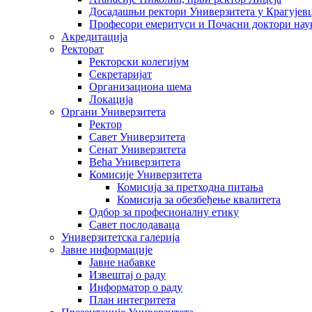
Досадашњи ректори Универзитета у Крагујев
Професори емеритуси и Почасни доктори нау
Акредитација
Ректорат
Ректорски колегијум
Секретаријат
Организациона шема
Локација
Органи Универзитета
Ректор
Савет Универзитета
Сенат Универзитета
Већа Универзитета
Комисије Универзитета
Комисија за претходна питања
Комисија за обезбеђење квалитета
Одбор за професионалну етику
Савет послодаваца
Универзитетска галерија
Јавне информације
Јавне набавке
Извештај о раду
Информатор о раду
План интегритета