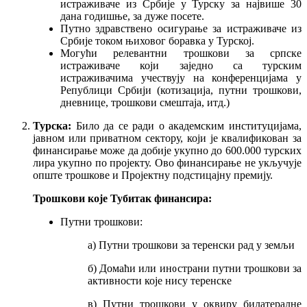
истраживаче из Србије у Турску за највише 30
дана годишње, за дуже посете.
Путно здравствено осигурање за истраживаче из
Србије током њиховог боравка у Турској.
Могући релевантни трошкови за српске
истраживаче који заједно са турским
истраживачима учествују на конференцијама у
Републици Србији (котизација, путни трошкови,
дневнице, трошкови смештаја, итд.)
Турска:
Било да се ради о академским институцијама,
јавном или приватном сектору, који је квалификован за
финансирање може да добије укупно до 600.000 турских
лира укупно по пројекту. Ово финансирање не укључује
опште трошкове и Пројектну подстицајну премију.
Трошкови које Тубитак финансира:
Путни трошкови:
а) Путни трошкови за теренски рад у земљи
б) Домаћи или инострани путни трошкови за
активности које нису теренске
в) Путни трошкови у оквиру билатералне