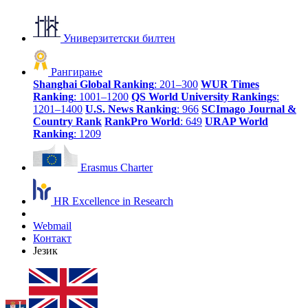
Универзитетски билтен
Рангирање
Shanghai Global Ranking
: 201–300
WUR Times
Ranking
: 1001–1200
QS World University Rankings
:
1201–1400
U.S. News Ranking
: 966
SCImago Journal &
Country Rank
RankPro World
: 649
URAP World
Ranking
: 1209
Erasmus Charter
HR Excellence in Research
Webmail
Контакт
Језик