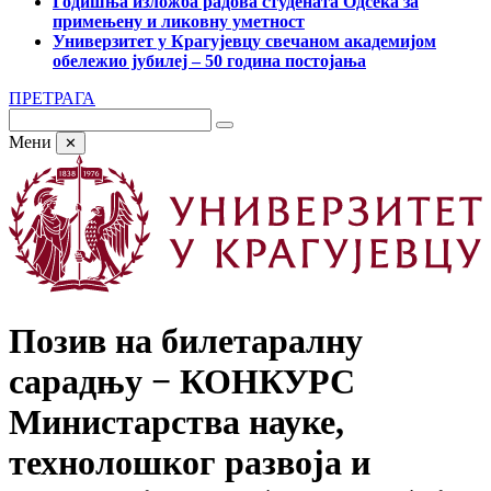
Годишња изложба радова студената Одсека за
примењену и ликовну уметност
Универзитет у Крагујевцу свечаном академијом
обележио јубилеј – 50 година постојања
ПРЕТРАГА
Мени
✕
Позив на билетаралну
сарадњу − КОНКУРС
Министарства науке,
технолошког развоја и