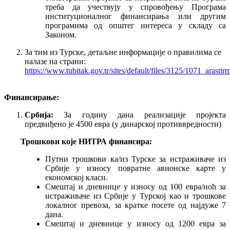
треба да учествују у спровођењу Програма
институционалног финансирања или другим
програмима од општег интереса у складу са
Законом.
За тим из Турске, детаљне информације о правилима се
налазе на страни:
https://www.tubitak.gov.tr/sites/default/files/3125/1071_arast
Финансирање:
Србија:
За годину дана реализације пројекта
предвиђено је 4500 евра (у динарској противвредности)
Трошкови које НИТРА финансира:
Путни трошкови ка/из Турске за истраживаче из
Србије у износу повратне авионске карте у
економској класи.
Смештај и дневнице у износу од 100 евра/ноћ за
истраживаче из Србије у Турској као и трошкове
локалног превоза, за кратке посете од најдуже 7
дана.
Смештај и дневнице у износу од 1200 евра за