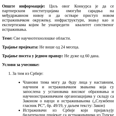
Опште информације:
Циљ овог Конкурса је да се
партнерским институцијама омогући сарадња на
међудржавном нивоу и да остваре приступ новом
истраживачком окружењу, инфраструктури, знању као и
експертизама којим ће унапредити квалитет сопственог
истраживања.
Теме:
Све научнотехнолошке области.
Трајање пројеката:
Не више од 24 месеца.
Трајање посета у једном правцу:
Не дуже од 60 дана.
Услови за учеснике:
За тим из Србије:
Чланови тима могу да буду лица у наставним,
научним и истраживачким звањима која су
запослена у установама високог образовања и
научноистраживачким организацијама у складу са
Законом о науци и истраживањима („Службени
гласник РС”, бр. 49/19, у даљем тексту: Закон)
Истраживачи из Србије који пријављују
билатерални пројекат са истраживачима из Турске