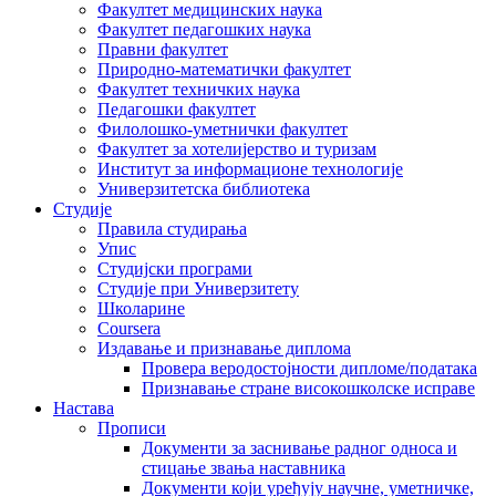
Факултет медицинских наука
Факултет педагошких наука
Правни факултет
Природно-математички факултет
Факултет техничких наука
Педагошки факултет
Филолошко-уметнички факултет
Факултет за хотелијерство и туризам
Институт за информационе технологије
Универзитетска библиотека
Студије
Правила студирања
Упис
Студијски програми
Студије при Универзитету
Школарине
Coursera
Издавање и признавање диплома
Провера веродостојности дипломе/података
Признавање стране високошколске исправе
Настава
Прописи
Документи за заснивање радног односа и
стицање звања наставника
Документи који уређују научне, уметничке,