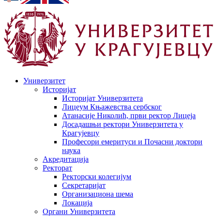
Универзитет
Историјат
Историјат Универзитета
Лицеум Књажевства сербског
Атанасије Николић, први ректор Лицеја
Досадашњи ректори Универзитета у
Крагујевцу
Професори емеритуси и Почасни доктори
наука
Акредитација
Ректорат
Ректорски колегијум
Секретаријат
Организациона шема
Локација
Органи Универзитета