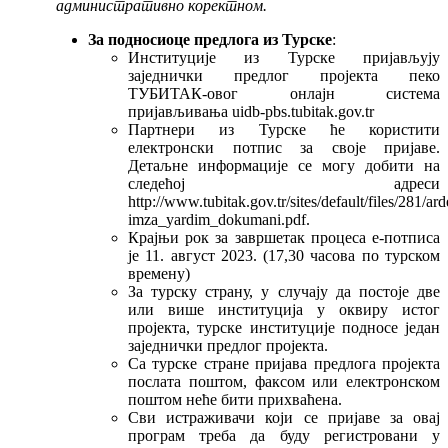
административно коректном.
За подносиоце предлога из Турске
:
Институције из Турске пријављују
заједнички предлог пројекта пеко
ТУБИТАК-овог онлајн система
пријављивања uidb-pbs.tubitak.gov.tr
Партнери из Турске ће користити
електронски потпис за своје пријаве.
Детаљне информације се могу добити на
следећој адреси
http://www.tubitak.gov.tr/sites/default/files/281/ar
imza_yardim_dokumani.pdf.
Крајњи рок за завршетак процеса е-потписа
је 11. август 2023. (17,30 часова по турском
времену)
За турску страну, у случају да постоје две
или више институција у оквиру истог
пројекта, турске институције подносе један
заједнички предлог пројекта.
Са турске стране пријава предлога пројекта
послата поштом, факсом или електронском
поштом неће бити прихваћена.
Сви истраживачи који се пријаве за овај
програм треба да буду регистровани у