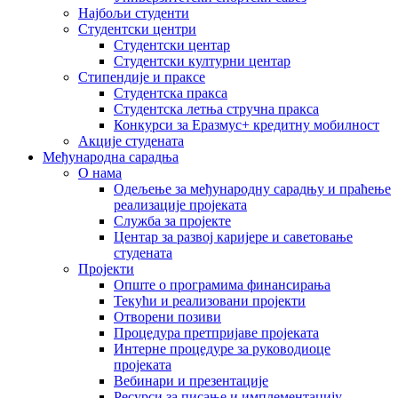
Најбољи студенти
Студентски центри
Студентски центар
Студентски културни центар
Стипендије и праксе
Студентска пракса
Студентска летња стручна пракса
Конкурси за Еразмус+ кредитну мобилност
Акције студената
Међународна сарадња
О нама
Одељење за међународну сарадњу и праћење
реализације пројеката
Служба за пројекте
Центар за развој каријере и саветовање
студената
Пројекти
Опште о програмима финансирања
Текући и реализовани пројекти
Отворени позиви
Процедура претпријаве пројеката
Интерне процедуре за руководиоце
пројеката
Вебинари и презентације
Ресурси за писање и имплементацију