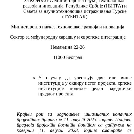
За КОНКУРС Министарства науке, технолошког
развоја и иновација Републике Србије (НИТРА) и
Савета за научнотехнолошка истраживања Турске
(ТУБИТАК)
Министарство науке, технолошког развоја и иновација
Сектор за међународну сарадњу и европске интеграције
Немањина 22-26
11000 Београд
У случају да учествују две или више
институција у оквиру истог пројекта, српске
институције подносе један заједнички
предлог пројекта.
Крајњи рок за подношење штампаних коначних
пројектних пријава је 11. август 2023. године. Пријава
предлога пројекта послата поштом са датумом на
коверти 11. август 2023. године сматраће се