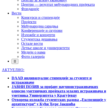
Центар за зелену економију
Центри — резултат међународних пројеката
Фондације
Вести
Конкурси и стипендије
Пројекти
Међународна сарадња
Конференције и скупови
Изложбе и концерти
Студентска дешавања
Остале вести
Летње школе и универзитети
Медији о нама
Фото галерија
☰
АКТУЕЛНО:
DAAD индивидуалне стипендије за студенте и
истраживаче
ЈАВНИ ПОЗИВ за пријаву научноистраживачких
односно уметничких пројеката младих истраживача и
уметника Универзитета у Крагујевцу
Отворена изложба студентских радова „Експозиције у
архитектури“ у Кући Ђуре Јакшића