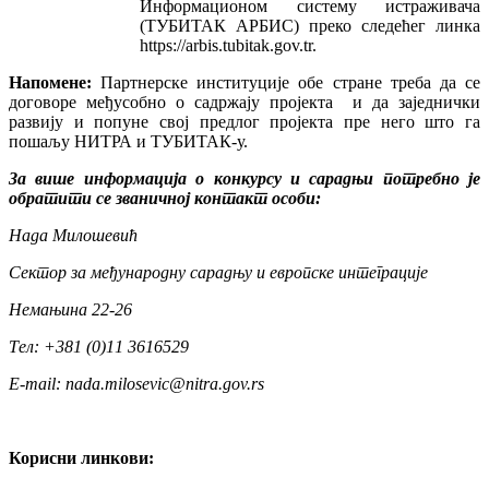
Информационом систему истраживача
(ТУБИТАК АРБИС) преко следећег линка
https://arbis.tubitak.gov.tr.
Напомене:
Партнерске институције обе стране треба да се
договоре међусобно о садржају пројекта и да заједнички
развију и попуне свој предлог пројекта пре него што га
пошаљу НИТРА и ТУБИТАК-у.
За више информација о конкурсу и сарадњи потребно је
обратити се званичној контакт особи:
Нада Милошевић
Сектор за међународну сарадњу и европске интеграције
Немањина 22-26
Тел: +381 (0)11 3616529
Е-mail: nada.milosevic@nitra.gov.rs
Корисни линкови: