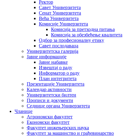
Ректор
Савет Универзитета
Сенат Универзитета
Већа Универзитета
Комисије Универзитета
Комисија за претходна питања
Комисија за обезбеђење квалитета
Одбор за професионалну етику
Савет послодаваца
Универзитетска галерија
Јавне информације
Јавне набавке
Извештај о раду
Информатор о раду
План интегритета
Презентације Универзитета
Календар активности
Универзитетски билтен
Прописи и документи
Седнице органа Универзитета
Чланице
Агрономски факултет
Економски факултет
Факултет инжењерских наука
Факултет за машинство и грађевинарство