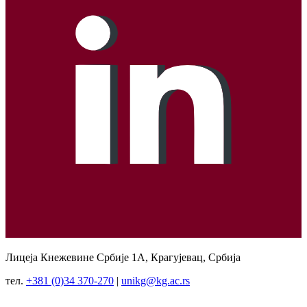
Лицеја Кнежевине Србије 1А, Крагујевац, Србија
тел.
+381 (0)34 370-270
|
unikg@kg.ac.rs