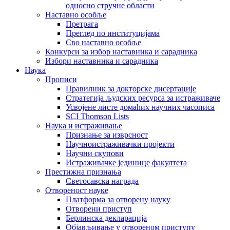
односно стручне области
Наставно особље
Претрага
Преглед по институцијама
Сво наставно особље
Конкурси за избор наставника и сарадника
Избори наставника и сарадника
Наука
Прописи
Правилник за докторске дисертације
Стратегија људских ресурса за истраживаче
Усвојене листе домаћих научних часописа
SCI Thomson Lists
Наука и истраживање
Признање за изврсност
Научноистраживачки пројекти
Научни скупови
Истраживачке јединице факултета
Престижна признања
Светосавска награда
Отвореност науке
Платформа за отворену науку
Отворени приступ
Берлинска декларација
Објављивање у отвореном приступу