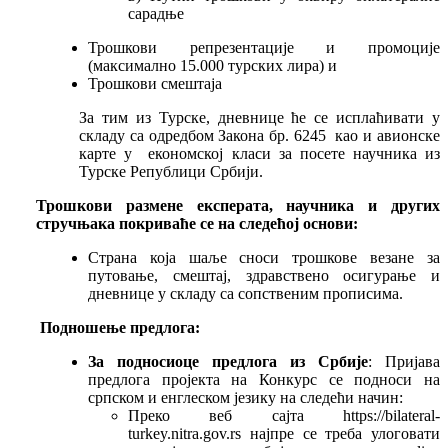
сарадње
Трошкови репрезентације и промоције
(максимално 15.000 турских лира) и
Трошкови смештаја
За тим из Турске, дневнице ће се исплаћивати у
складу са одредбом Закона бр. 6245 као и авионске
карте у економској класи за посете научника из
Турске Републици Србији.
Трошкови размене експерата, научника и других
стручњака покриваће се на следећој основи:
Страна која шаље сноси трошкове везане за
путовање, смештај, здравствено осигурање и
дневнице у складу са сопственим прописима.
Подношење предлога:
За подносиоце предлога из Србије
: Пријава
предлога пројекта на Конкурс се подноси на
српском и енглеском језику на следећи начин:
Преко веб сајта https://bilateral-
turkey.nitra.gov.rs најпре се треба улоговати