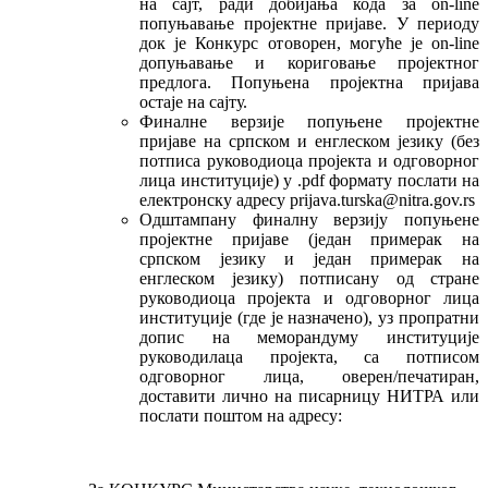
на сајт, ради добијања кода за on-line
попуњавање пројектне пријаве. У периоду
док је Конкурс отоворен, могуће је on-line
допуњавање и кориговање пројектног
предлога. Попуњена пројектна пријава
остаје на сајту.
Финалне верзије попуњене пројектне
пријаве на српском и енглеском језику (без
потписа руководиоца пројекта и одговорног
лица институције) у .pdf формату послати на
електронску адресу prijava.turska@nitra.gov.rs
Одштампану финалну верзију попуњене
пројектне пријаве (један примерак на
српском језику и један примерак на
енглеском језику) потписану од стране
руководиоца пројекта и одговорног лица
институције (где је назначено), уз пропратни
допис на меморандуму институције
руководилаца пројекта, са потписом
одговорног лица, оверен/печатиран,
доставити лично на писарницу НИТРА или
послати поштом на адресу: