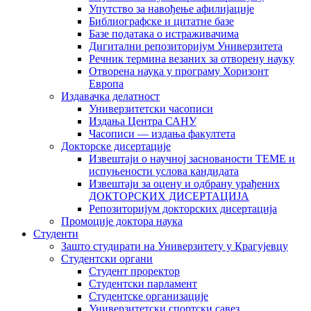
Упутство за навођење афилијације
Библиографске и цитатне базе
Базе података о истраживачима
Дигитални репозиторијум Универзитета
Рeчник термина везаних за отворену науку
Отворена наука у програму Хоризонт
Европа
Издавачка делатност
Универзитетски часописи
Издања Центра САНУ
Часописи — издања факултета
Докторске дисертације
Извештаји о научној заснованости ТЕМЕ и
испуњености услова кандидата
Извештаји за оцену и одбрану урађених
ДОКТОРСКИХ ДИСЕРТАЦИЈА
Репозиторијум докторских дисертација
Промоције доктора наука
Студенти
Зашто студирати на Универзитету у Крагујевцу
Студентски органи
Студент проректор
Студентски парламент
Студентске организације
Универзитетски спортски савез