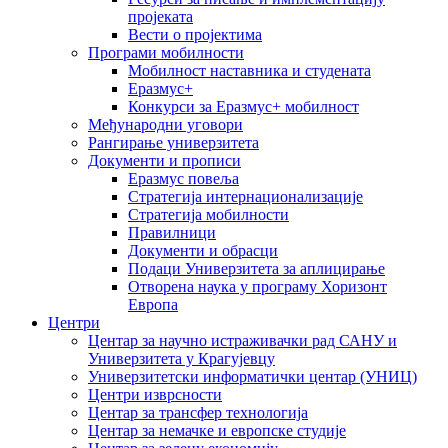
пројеката
Вести о пројектима
Програми мобилности
Мобилност наставника и студената
Еразмус+
Конкурси за Еразмус+ мобилност
Међународни уговори
Рангирање универзитета
Документи и прописи
Еразмус повеља
Стратегија интернационализације
Стратегија мобилности
Правилници
Документи и обрасци
Подаци Универзитета за аплицирање
Отворена наука у програму Хоризонт
Европа
Центри
Центар за научно истраживачки рад САНУ и
Универзитета у Крагујевцу
Универзитетски информатички центар (УНИЦ)
Центри изврсности
Центар за трансфер технологија
Центар за немачке и европске студије