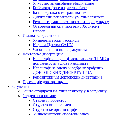
Упутство за навођење афилијације
Библиографске и цитатне базе
Базе података о истраживачима
Дигитални репозиторијум Универзитета
Рeчник термина везаних за отворену науку
Отворена наука у програму Хоризонт
Европа
Издавачка делатност
Универзитетски часописи
Издања Центра САНУ
Часописи — издања факултета
Докторске дисертације
Извештаји о научној заснованости ТЕМЕ и
испуњености услова кандидата
Извештаји за оцену и одбрану урађених
ДОКТОРСКИХ ДИСЕРТАЦИЈА
Репозиторијум докторских дисертација
Промоције доктора наука
Студенти
Зашто студирати на Универзитету у Крагујевцу
Студентски органи
Студент проректор
Студентски парламент
Студентске организације
Универзитетски спортски савез