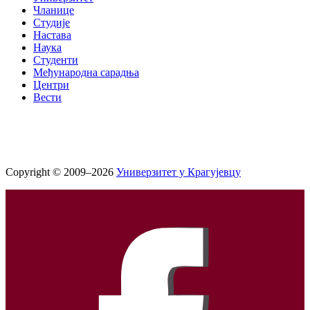
Чланице
Студије
Настава
Наука
Студенти
Међународна сарадња
Центри
Вести
Copyright © 2009–2026
Универзитет у Крагујевцу