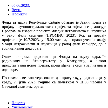
05.06.2023.
Вести
Пројекти
Фонд за науку Републике Србије објавио је Јавни позив за
пријаву научноистраживачких пројеката којима се реализује
Програм за изврсне пројекте младих истраживача и научника
у раној фази каријере (ПРОМИС 2023). Рок за предају
пројеката је 10.7.2023. у 15.00 часова, а право учешћа имају
млади истраживачи и научници у раној фази каријере, до 7
година након доктората.
Овим поводом, представници Фонда на науку одржаће
радионицу на Универзитету у Крагујевцу, а након
представљања новог позива, предвиђена је сесија за питања и
одговоре.
Позивамо све заинтересоване да присуствују радионици
у
среду
,
7. јуна 2023. године са почетком у 11.00 часова
у
Свечаној сали Ректората.
Почетак
Универзитет