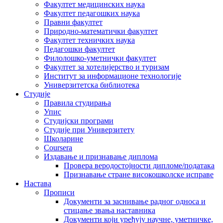
Факултет медицинских наука
Факултет педагошких наука
Правни факултет
Природно-математички факултет
Факултет техничких наука
Педагошки факултет
Филолошко-уметнички факултет
Факултет за хотелијерство и туризам
Институт за информационе технологије
Универзитетска библиотека
Студије
Правила студирања
Упис
Студијски програми
Студије при Универзитету
Школарине
Coursera
Издавање и признавање диплома
Провера веродостојности дипломе/података
Признавање стране високошколске исправе
Настава
Прописи
Документи за заснивање радног односа и
стицање звања наставника
Документи који уређују научне, уметничке,