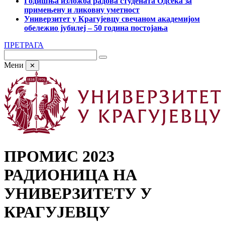
Годишња изложба радова студената Одсека за
примењену и ликовну уметност
Универзитет у Крагујевцу свечаном академијом
обележио јубилеј – 50 година постојања
ПРЕТРАГА
Мени
✕
ПРОМИС 2023
РАДИОНИЦА НА
УНИВЕРЗИТЕТУ У
КРАГУЈЕВЦУ