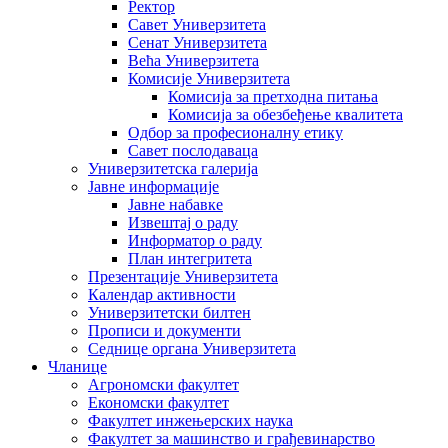
Ректор
Савет Универзитета
Сенат Универзитета
Већа Универзитета
Комисије Универзитета
Комисија за претходна питања
Комисија за обезбеђење квалитета
Одбор за професионалну етику
Савет послодаваца
Универзитетска галерија
Јавне информације
Јавне набавке
Извештај о раду
Информатор о раду
План интегритета
Презентације Универзитета
Календар активности
Универзитетски билтен
Прописи и документи
Седнице органа Универзитета
Чланице
Агрономски факултет
Економски факултет
Факултет инжењерских наука
Факултет за машинство и грађевинарство