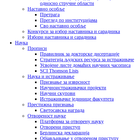
односно стручне области
Наставно особље
Претрага
Преглед по институцијама
Сво наставно особље
Конкурси за избор наставника и сарадника
Избори наставника и сарадника
Наука
Прописи
Правилник за докторске дисертације
Стратегија људских ресурса за истраживаче
Усвојене листе домаћих научних часописа
SCI Thomson Lists
Наука и истраживање
Признање за изврсност
Научноистраживачки пројекти
Научни скупови
Истраживачке јединице факултета
Престижна признања
Светосавска награда
Отвореност науке
Платформа за отворену науку
Отворени приступ
Берлинска декларација
Објављивање у отвореном приступу