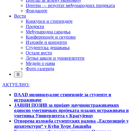
Центар за зелену економију
Центри — резултат међународних пројеката
Фондације
Вести
Конкурси и стипендије
Пројекти
Међународна сарадња
Конференције и скупови
Изложбе и концерти
Студентска дешавања
Остале вести
Летње школе и универзитети
Медији о нама
Фото галерија
☰
АКТУЕЛНО:
DAAD индивидуалне стипендије за студенте и
истраживаче
ЈАВНИ ПОЗИВ за пријаву научноистраживачких
односно уметничких пројеката младих истраживача и
уметника Универзитета у Крагујевцу
Отворена изложба студентских радова „Експозиције у
архитектури“ у Кући Ђуре Јакшића