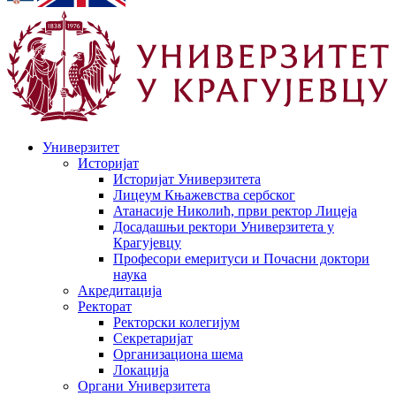
Универзитет
Историјат
Историјат Универзитета
Лицеум Књажевства сербског
Атанасије Николић, први ректор Лицеја
Досадашњи ректори Универзитета у
Крагујевцу
Професори емеритуси и Почасни доктори
наука
Акредитација
Ректорат
Ректорски колегијум
Секретаријат
Организациона шема
Локација
Органи Универзитета