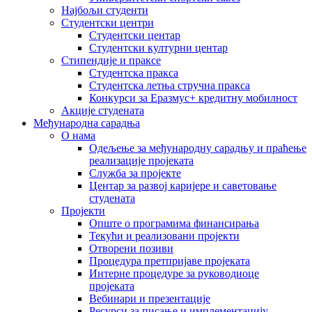
Најбољи студенти
Студентски центри
Студентски центар
Студентски културни центар
Стипендије и праксе
Студентска пракса
Студентска летња стручна пракса
Конкурси за Еразмус+ кредитну мобилност
Акције студената
Међународна сарадња
О нама
Одељење за међународну сарадњу и праћење
реализације пројеката
Служба за пројекте
Центар за развој каријере и саветовање
студената
Пројекти
Опште о програмима финансирања
Текући и реализовани пројекти
Отворени позиви
Процедура претпријаве пројеката
Интерне процедуре за руководиоце
пројеката
Вебинари и презентације
Ресурси за писање и имплементацију