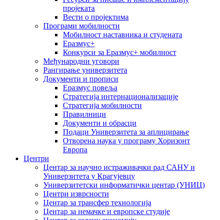
пројеката
Вести о пројектима
Програми мобилности
Мобилност наставника и студената
Еразмус+
Конкурси за Еразмус+ мобилност
Међународни уговори
Рангирање универзитета
Документи и прописи
Еразмус повеља
Стратегија интернационализације
Стратегија мобилности
Правилници
Документи и обрасци
Подаци Универзитета за аплицирање
Отворена наука у програму Хоризонт
Европа
Центри
Центар за научно истраживачки рад САНУ и
Универзитета у Крагујевцу
Универзитетски информатички центар (УНИЦ)
Центри изврсности
Центар за трансфер технологија
Центар за немачке и европске студије