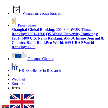
Универзитетски билтен
Рангирање
Shanghai Global Ranking
: 201–300
WUR Times
Ranking
: 1001–1200
QS World University Rankings
:
1201–1400
U.S. News Ranking
: 966
SCImago Journal &
Country Rank
RankPro World
: 649
URAP World
Ranking
: 1209
Erasmus Charter
HR Excellence in Research
Webmail
Контакт
Језик