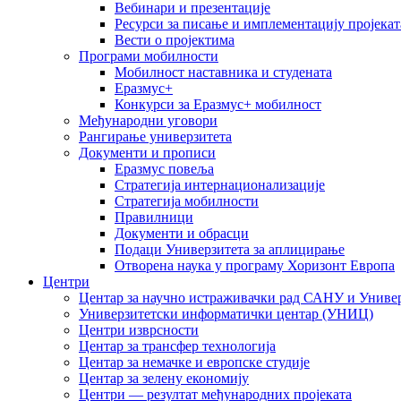
Вебинари и презентације
Ресурси за писање и имплементацију пројекат
Вести о пројектима
Програми мобилности
Мобилност наставника и студената
Еразмус+
Конкурси за Еразмус+ мобилност
Међународни уговори
Рангирање универзитета
Документи и прописи
Еразмус повеља
Стратегија интернационализације
Стратегија мобилности
Правилници
Документи и обрасци
Подаци Универзитета за аплицирање
Отворена наука у програму Хоризонт Европа
Центри
Центар за научно истраживачки рад САНУ и Универ
Универзитетски информатички центар (УНИЦ)
Центри изврсности
Центар за трансфер технологија
Центар за немачке и европске студије
Центар за зелену економију
Центри — резултат међународних пројеката