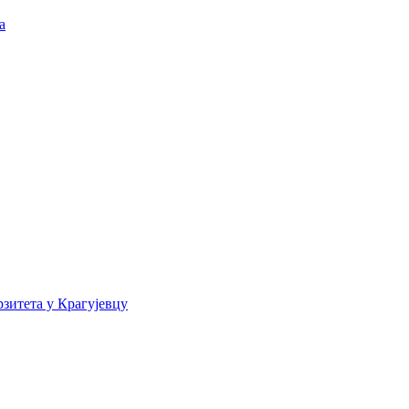
а
зитета у Крагујевцу