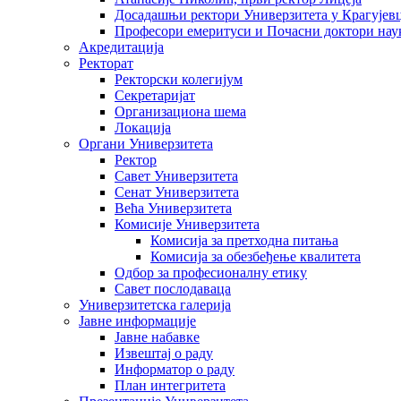
Досадашњи ректори Универзитета у Крагујев
Професори емеритуси и Почасни доктори нау
Акредитација
Ректорат
Ректорски колегијум
Секретаријат
Организациона шема
Локација
Органи Универзитета
Ректор
Савет Универзитета
Сенат Универзитета
Већа Универзитета
Комисије Универзитета
Комисија за претходна питања
Комисија за обезбеђење квалитета
Одбор за професионалну етику
Савет послодаваца
Универзитетска галерија
Јавне информације
Јавне набавке
Извештај о раду
Информатор о раду
План интегритета