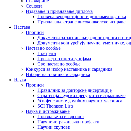
Школарине
Coursera
Издавање и признавање диплома
Провера веродостојности дипломе/података
Признавање стране високошколске исправе
Настава
Прописи
Документи за заснивање радног односа и сти
Документи који уређују научне, уметничке, о
Наставно особље
Претрага
Преглед по институцијама
Сво наставно особље
Конкурси за избор наставника и сарадника
Избори наставника и сарадника
Наука
Прописи
Правилник за докторске дисертације
Стратегија људских ресурса за истраживаче
Усвојене листе домаћих научних часописа
SCI Thomson Lists
Наука и истраживање
Признање за изврсност
Научноистраживачки пројекти
Научни скупови