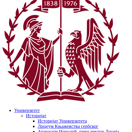
Универзитет
Историјат
Историјат Универзитета
Лицеум Књажевства сербског
Атанасије Николић, први ректор Лицеја