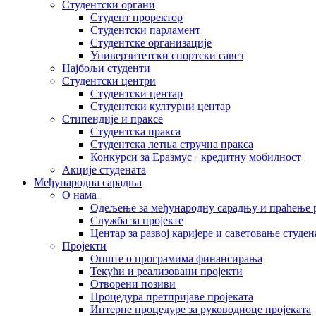
Студентски органи
Студент проректор
Студентски парламент
Студентске организације
Универзитетски спортски савез
Најбољи студенти
Студентски центри
Студентски центар
Студентски културни центар
Стипендије и праксе
Студентска пракса
Студентска летња стручна пракса
Конкурси за Еразмус+ кредитну мобилност
Акције студената
Међународна сарадња
О нама
Одељење за међународну сарадњу и праћење р
Служба за пројекте
Центар за развој каријере и саветовање студен
Пројекти
Опште о програмима финансирања
Текући и реализовани пројекти
Отворени позиви
Процедура претпријаве пројеката
Интерне процедуре за руководиоце пројеката