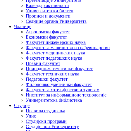
Презентације Универзитета
Календар активности
Универзитетски билтен
Прописи и документи
Седнице органа Универзитета
Чланице
Агрономски факултет
Економски факултет
Факултет инжењерских наука
Факултет за машинство и грађевинарство
Факултет медицинских наука
Факултет педагошких наука
Правни факултет
Природно-математички факултет
Факултет техничких наука
Педагошки факултет
Филолошко-уметнички факултет
Факултет за хотелијерство и туризам
Институт за информационе технологије
Универзитетска библиотека
Студије
Правила студирања
Упис
Студијски програми
Студије при Универзитету