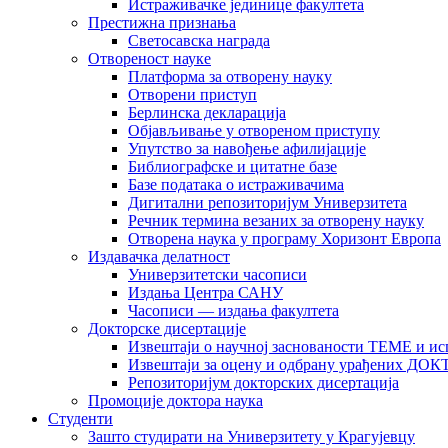
Истраживачке јединице факултета
Престижна признања
Светосавска награда
Отвореност науке
Платформа за отворену науку
Отворени приступ
Берлинска декларација
Објављивање у отвореном приступу
Упутство за навођење афилијације
Библиографске и цитатне базе
Базе података о истраживачима
Дигитални репозиторијум Универзитета
Рeчник термина везаних за отворену науку
Отворена наука у програму Хоризонт Европа
Издавачка делатност
Универзитетски часописи
Издања Центра САНУ
Часописи — издања факултета
Докторске дисертације
Извештаји о научној заснованости ТЕМЕ и ис
Извештаји за оцену и одбрану урађених
Репозиторијум докторских дисертација
Промоције доктора наука
Студенти
Зашто студирати на Универзитету у Крагујевцу