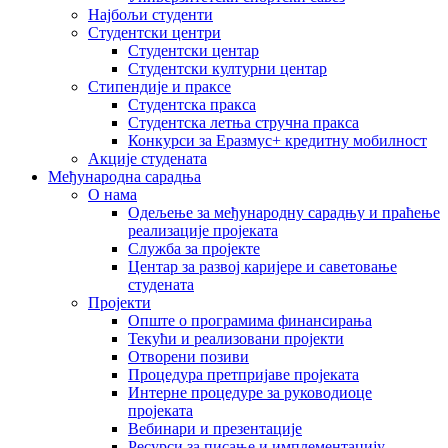
Најбољи студенти
Студентски центри
Студентски центар
Студентски културни центар
Стипендије и праксе
Студентска пракса
Студентска летња стручна пракса
Конкурси за Еразмус+ кредитну мобилност
Акције студената
Међународна сарадња
О нама
Одељење за међународну сарадњу и праћење
реализације пројеката
Служба за пројекте
Центар за развој каријере и саветовање
студената
Пројекти
Опште о програмима финансирања
Текући и реализовани пројекти
Отворени позиви
Процедура претпријаве пројеката
Интерне процедуре за руководиоце
пројеката
Вебинари и презентације
Ресурси за писање и имплементацију