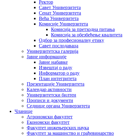
Ректор
Савет Универзитета
Сенат Универзитета
Већа Универзитета
Комисије Универзитета
Комисија за претходна питања
Комисија за обезбеђење квалитета
Одбор за професионалну етику
Савет послодаваца
Универзитетска галерија
Јавне информације
Јавне набавке
Извештај о раду
Информатор о раду
План интегритета
Презентације Универзитета
Календар активности
Универзитетски билтен
Прописи и документи
Седнице органа Универзитета
Чланице
Агрономски факултет
Економски факултет
Факултет инжењерских наука
Факултет за машинство и грађевинарство