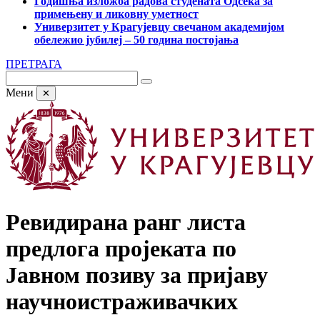
Годишња изложба радова студената Одсека за
примењену и ликовну уметност
Универзитет у Крагујевцу свечаном академијом
обележио јубилеј – 50 година постојања
ПРЕТРАГА
Мени
✕
Ревидирана ранг листа
предлога пројеката по
Јавном позиву за пријаву
научноистраживачких