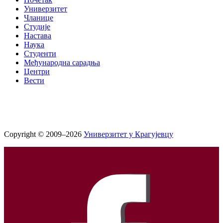
Универзитет
Чланице
Студије
Настава
Наука
Студенти
Међународна сарадња
Центри
Вести
Copyright © 2009–2026
Универзитет у Крагујевцу