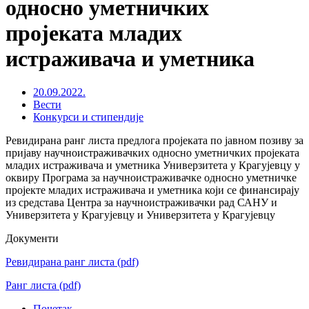
односно уметничких
пројеката младих
истраживача и уметника
20.09.2022.
Вести
Конкурси и стипендије
Ревидирана ранг листа предлога пројеката по јавном позиву за
пријаву научноистраживачких односно уметничких пројеката
младих истраживача и уметника Универзитета у Крагујевцу у
оквиру Програма за научноистраживачке односно уметничке
пројекте младих истраживача и уметника који се финансирају
из средстава Центра за научноистраживачки рад САНУ и
Универзитета у Крагујевцу и Универзитета у Крагујевцу
Документи
Ревидирана ранг листа
(pdf)
Ранг листа
(pdf)
Почетак