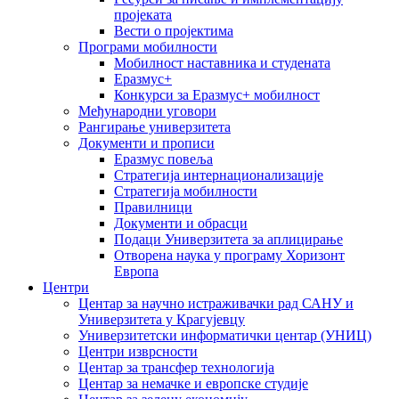
пројеката
Вести о пројектима
Програми мобилности
Мобилност наставника и студената
Еразмус+
Конкурси за Еразмус+ мобилност
Међународни уговори
Рангирање универзитета
Документи и прописи
Еразмус повеља
Стратегија интернационализације
Стратегија мобилности
Правилници
Документи и обрасци
Подаци Универзитета за аплицирање
Отворена наука у програму Хоризонт
Европа
Центри
Центар за научно истраживачки рад САНУ и
Универзитета у Крагујевцу
Универзитетски информатички центар (УНИЦ)
Центри изврсности
Центар за трансфер технологија
Центар за немачке и европске студије