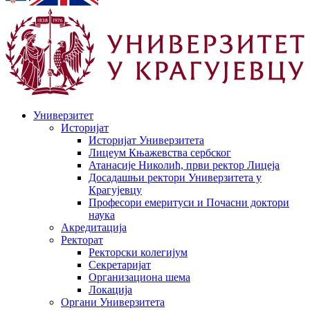
Универзитет
Историјат
Историјат Универзитета
Лицеум Књажевства сербског
Атанасије Николић, први ректор Лицеја
Досадашњи ректори Универзитета у
Крагујевцу
Професори емеритуси и Почасни доктори
наука
Акредитација
Ректорат
Ректорски колегијум
Секретаријат
Организациона шема
Локација
Органи Универзитета