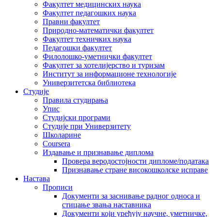
Факултет медицинских наука
Факултет педагошких наука
Правни факултет
Природно-математички факултет
Факултет техничких наука
Педагошки факултет
Филолошко-уметнички факултет
Факултет за хотелијерство и туризам
Институт за информационе технологије
Универзитетска библиотека
Студије
Правила студирања
Упис
Студијски програми
Студије при Универзитету
Школарине
Coursera
Издавање и признавање диплома
Провера веродостојности дипломе/података
Признавање стране високошколске исправе
Настава
Прописи
Документи за заснивање радног односа и
стицање звања наставника
Документи који уређују научне, уметничке,