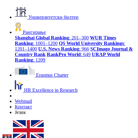
Универзитетски билтен
Рангирање
Shanghai Global Ranking
: 201–300
WUR Times
Ranking
: 1001–1200
QS World University Rankings
:
1201–1400
U.S. News Ranking
: 966
SCImago Journal &
Country Rank
RankPro World
: 649
URAP World
Ranking
: 1209
Erasmus Charter
HR Excellence in Research
Webmail
Контакт
Језик