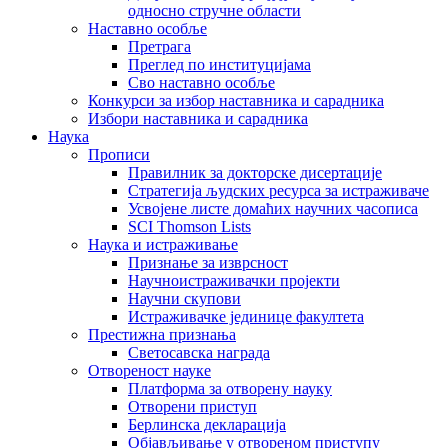
односно стручне области
Наставно особље
Претрага
Преглед по институцијама
Сво наставно особље
Конкурси за избор наставника и сарадника
Избори наставника и сарадника
Наука
Прописи
Правилник за докторске дисертације
Стратегија људских ресурса за истраживаче
Усвојене листе домаћих научних часописа
SCI Thomson Lists
Наука и истраживање
Признање за изврсност
Научноистраживачки пројекти
Научни скупови
Истраживачке јединице факултета
Престижна признања
Светосавска награда
Отвореност науке
Платформа за отворену науку
Отворени приступ
Берлинска декларација
Објављивање у отвореном приступу