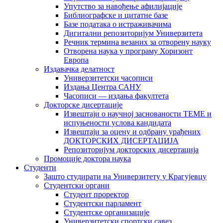
Упутство за навођење афилијације
Библиографске и цитатне базе
Базе података о истраживачима
Дигитални репозиторијум Универзитета
Рeчник термина везаних за отворену науку
Отворена наука у програму Хоризонт
Европа
Издавачка делатност
Универзитетски часописи
Издања Центра САНУ
Часописи — издања факултета
Докторске дисертације
Извештаји о научној заснованости ТЕМЕ и
испуњености услова кандидата
Извештаји за оцену и одбрану урађених
ДОКТОРСКИХ ДИСЕРТАЦИЈА
Репозиторијум докторских дисертација
Промоције доктора наука
Студенти
Зашто студирати на Универзитету у Крагујевцу
Студентски органи
Студент проректор
Студентски парламент
Студентске организације
Универзитетски спортски савез