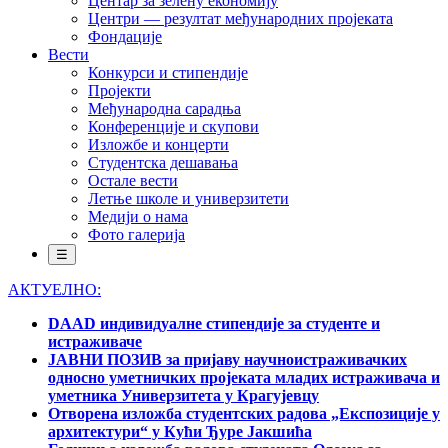
Центар за зелену економију
Центри — резултат међународних пројеката
Фондације
Вести
Конкурси и стипендије
Пројекти
Међународна сарадња
Конференције и скупови
Изложбе и концерти
Студентска дешавања
Остале вести
Летње школе и универзитети
Медији о нама
Фото галерија
☰
АКТУЕЛНО:
DAAD индивидуалне стипендије за студенте и
истраживаче
ЈАВНИ ПОЗИВ за пријаву научноистраживачких
односно уметничких пројеката младих истраживача и
уметника Универзитета у Крагујевцу
Отворена изложба студентских радова „Експозиције у
архитектури“ у Кући Ђуре Јакшића