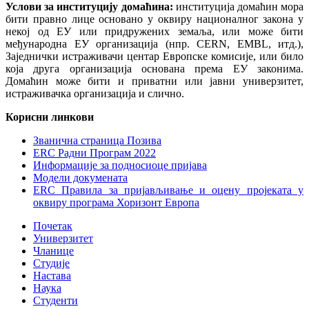
Услови за институцију домаћина:
институција домаћин мора
бити правно лице основано у оквиру националног закона у
некој од ЕУ или придружених земаља, или може бити
међународна ЕУ организација (нпр. CERN, EMBL, итд.),
Заједнички истраживачи центар Европске комисије, или било
која друга организација основана према ЕУ законима.
Домаћин може бити и приватни или јавни универзитет,
истраживачка организација и слично.
Корисни линкови
Званична страница Позива
ERC Радни Програм 2022
Информације за подносиоце пријава
Модели докумената
ERC Правила за пријављивање и оцену пројеката у
оквиру програма Хоризонт Европа
Почетак
Универзитет
Чланице
Студије
Настава
Наука
Студенти