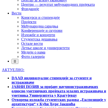
Центар за зелену економију
Центри — резултат међународних пројеката
Фондације
Вести
Конкурси и стипендије
Пројекти
Међународна сарадња
Конференције и скупови
Изложбе и концерти
Студентска дешавања
Остале вести
Летње школе и универзитети
Медији о нама
Фото галерија
☰
АКТУЕЛНО:
DAAD индивидуалне стипендије за студенте и
истраживаче
ЈАВНИ ПОЗИВ за пријаву научноистраживачких
односно уметничких пројеката младих истраживача и
уметника Универзитета у Крагујевцу
Отворена изложба студентских радова „Експозиције у
архитектури“ у Кући Ђуре Јакшића