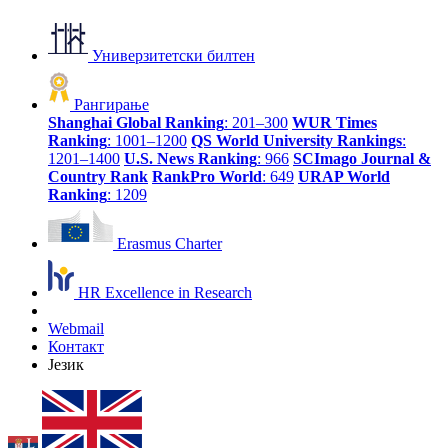
Универзитетски билтен
Рангирање
Shanghai Global Ranking
: 201–300
WUR Times
Ranking
: 1001–1200
QS World University Rankings
:
1201–1400
U.S. News Ranking
: 966
SCImago Journal &
Country Rank
RankPro World
: 649
URAP World
Ranking
: 1209
Erasmus Charter
HR Excellence in Research
Webmail
Контакт
Језик