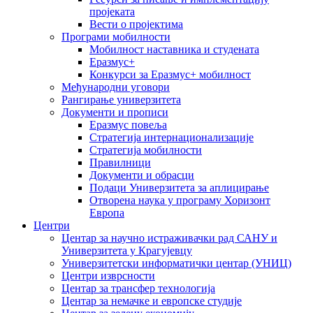
пројеката
Вести о пројектима
Програми мобилности
Мобилност наставника и студената
Еразмус+
Конкурси за Еразмус+ мобилност
Међународни уговори
Рангирање универзитета
Документи и прописи
Еразмус повеља
Стратегија интернационализације
Стратегија мобилности
Правилници
Документи и обрасци
Подаци Универзитета за аплицирање
Отворена наука у програму Хоризонт
Европа
Центри
Центар за научно истраживачки рад САНУ и
Универзитета у Крагујевцу
Универзитетски информатички центар (УНИЦ)
Центри изврсности
Центар за трансфер технологија
Центар за немачке и европске студије