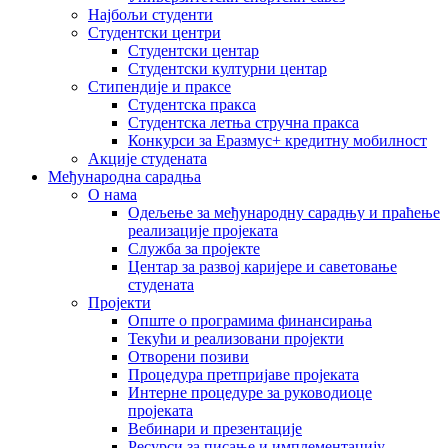
Најбољи студенти
Студентски центри
Студентски центар
Студентски културни центар
Стипендије и праксе
Студентска пракса
Студентска летња стручна пракса
Конкурси за Еразмус+ кредитну мобилност
Акције студената
Међународна сарадња
О нама
Одељење за међународну сарадњу и праћење
реализације пројеката
Служба за пројекте
Центар за развој каријере и саветовање
студената
Пројекти
Опште о програмима финансирања
Текући и реализовани пројекти
Отворени позиви
Процедура претпријаве пројеката
Интерне процедуре за руководиоце
пројеката
Вебинари и презентације
Ресурси за писање и имплементацију