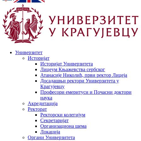
Универзитет
Историјат
Историјат Универзитета
Лицеум Књажевства сербског
Атанасије Николић, први ректор Лицеја
Досадашњи ректори Универзитета у
Крагујевцу
Професори емеритуси и Почасни доктори
наука
Акредитација
Ректорат
Ректорски колегијум
Секретаријат
Организациона шема
Локација
Органи Универзитета