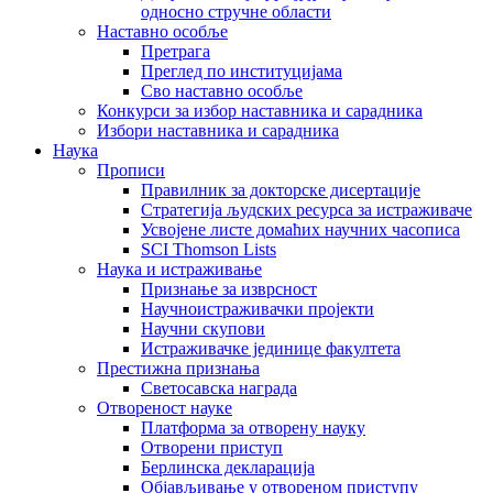
односно стручне области
Наставно особље
Претрага
Преглед по институцијама
Сво наставно особље
Конкурси за избор наставника и сарадника
Избори наставника и сарадника
Наука
Прописи
Правилник за докторске дисертације
Стратегија људских ресурса за истраживаче
Усвојене листе домаћих научних часописа
SCI Thomson Lists
Наука и истраживање
Признање за изврсност
Научноистраживачки пројекти
Научни скупови
Истраживачке јединице факултета
Престижна признања
Светосавска награда
Отвореност науке
Платформа за отворену науку
Отворени приступ
Берлинска декларација
Објављивање у отвореном приступу