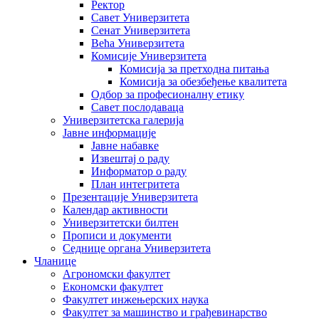
Ректор
Савет Универзитета
Сенат Универзитета
Већа Универзитета
Комисије Универзитета
Комисија за претходна питања
Комисија за обезбеђење квалитета
Одбор за професионалну етику
Савет послодаваца
Универзитетска галерија
Јавне информације
Јавне набавке
Извештај о раду
Информатор о раду
План интегритета
Презентације Универзитета
Календар активности
Универзитетски билтен
Прописи и документи
Седнице органа Универзитета
Чланице
Агрономски факултет
Економски факултет
Факултет инжењерских наука
Факултет за машинство и грађевинарство