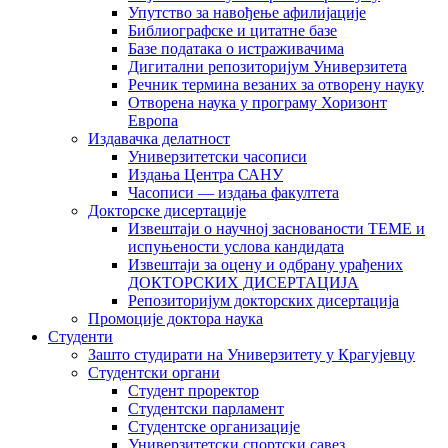
Упутство за навођење афилијације
Библиографске и цитатне базе
Базе података о истраживачима
Дигитални репозиторијум Универзитета
Рeчник термина везаних за отворену науку
Отворена наука у програму Хоризонт
Европа
Издавачка делатност
Универзитетски часописи
Издања Центра САНУ
Часописи — издања факултета
Докторске дисертације
Извештаји о научној заснованости ТЕМЕ и
испуњености услова кандидата
Извештаји за оцену и одбрану урађених
ДОКТОРСКИХ ДИСЕРТАЦИЈА
Репозиторијум докторских дисертација
Промоције доктора наука
Студенти
Зашто студирати на Универзитету у Крагујевцу
Студентски органи
Студент проректор
Студентски парламент
Студентске организације
Универзитетски спортски савез