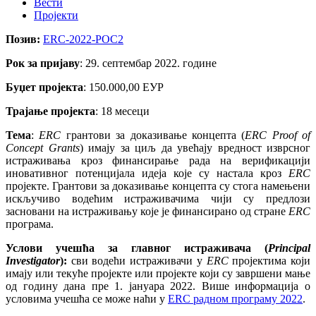
Вести
Пројекти
Позив:
ERC-2022-POC2
Рок за пријаву
: 29. септембар 2022. године
Буџет пројекта
: 150.000,00 ЕУР
Трајање пројекта
: 18 месеци
Тема
:
ERC
грантови за доказивање концепта (
ERC Proof оf
Concept Grants
) имају за циљ да увећају вредност изврсног
истраживања кроз финансирање рада на верификацији
иновативног потенцијала идеја које су настала кроз
ERC
пројекте. Грантови за доказивање концепта су стога намењени
искључиво водећим истраживачима чији су предлози
засновани на истраживању које је финансирано од стране
ERC
програма.
Услови учешћа за главног истраживача (
Principal
Investigator
):
сви водећи истраживачи у
ERC
пројектима који
имају или текуће пројекте или пројекте који су завршени мање
од годину дана пре 1. јануара 2022. Више информација о
условима учешћа се може наћи у
ERC радном програму 2022
.