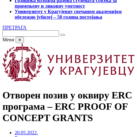
Годишња изложба радова студената Одсека за
примењену и ликовну уметност
Универзитет у Крагујевцу свечаном академијом
обележио јубилеј – 50 година постојања
ПРЕТРАГА
Мени
✕
Отворен позив у оквиру ERC
програма – ERC PROOF OF
CONCEPT GRANTS
20.05.2022.