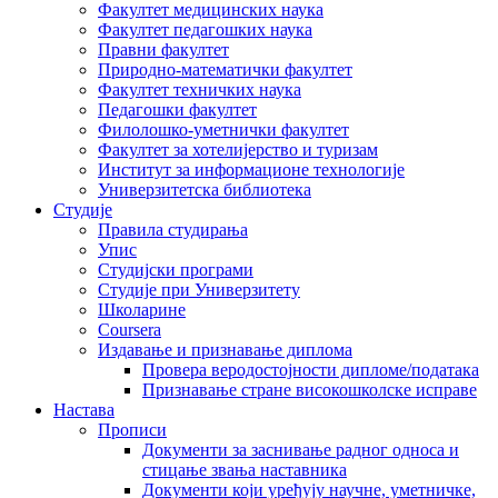
Факултет медицинских наука
Факултет педагошких наука
Правни факултет
Природно-математички факултет
Факултет техничких наука
Педагошки факултет
Филолошко-уметнички факултет
Факултет за хотелијерство и туризам
Институт за информационе технологије
Универзитетска библиотека
Студије
Правила студирања
Упис
Студијски програми
Студије при Универзитету
Школарине
Coursera
Издавање и признавање диплома
Провера веродостојности дипломе/података
Признавање стране високошколске исправе
Настава
Прописи
Документи за заснивање радног односа и
стицање звања наставника
Документи који уређују научне, уметничке,