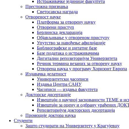
Истраживачке јединице факултета
Престижна признања
Светосавска награда
Отвореност науке
Платформа за отворену науку
Отворени приступ
Берлинска декларација
Објављивање у отвореном приступу
Упутство за навођење афилијације
Библиографске и цитатне базе
Базе података о истраживачима
Дигитални репозиторијум Универзитета
Рeчник термина везаних за отворену науку
Отворена наука у програму Хоризонт Европа
Издавачка делатност
Универзитетски часописи
Издања Центра САНУ
Часописи — издања факултета
Докторске дисертације
Извештаји о научној заснованости ТЕМЕ и ис
Извештаји за оцену и одбрану урађених
Репозиторијум докторских дисертација
Промоције доктора наука
Студенти
Зашто студирати на Универзитету у Крагујевцу