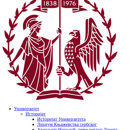
Универзитет
Историјат
Историјат Универзитета
Лицеум Књажевства сербског
Атанасије Николић, први ректор Лицеја