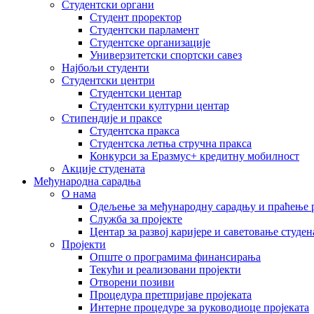
Студентски органи
Студент проректор
Студентски парламент
Студентске организације
Универзитетски спортски савез
Најбољи студенти
Студентски центри
Студентски центар
Студентски културни центар
Стипендије и праксе
Студентска пракса
Студентска летња стручна пракса
Конкурси за Еразмус+ кредитну мобилност
Акције студената
Међународна сарадња
О нама
Одељење за међународну сарадњу и праћење р
Служба за пројекте
Центар за развој каријере и саветовање студен
Пројекти
Опште о програмима финансирања
Текући и реализовани пројекти
Отворени позиви
Процедура претпријаве пројеката
Интерне процедуре за руководиоце пројеката