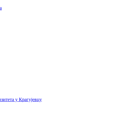
а
зитета у Крагујевцу