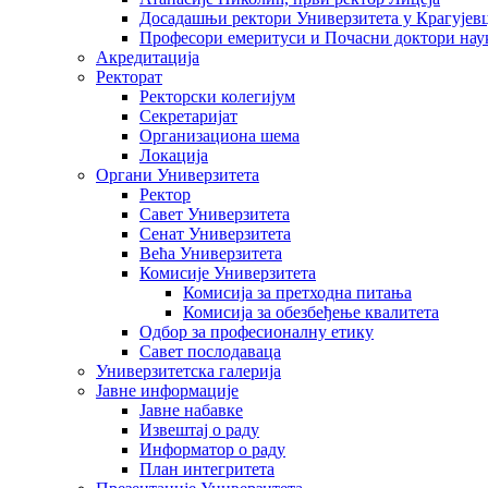
Досадашњи ректори Универзитета у Крагујев
Професори емеритуси и Почасни доктори нау
Акредитација
Ректорат
Ректорски колегијум
Секретаријат
Организациона шема
Локација
Органи Универзитета
Ректор
Савет Универзитета
Сенат Универзитета
Већа Универзитета
Комисије Универзитета
Комисија за претходна питања
Комисија за обезбеђење квалитета
Одбор за професионалну етику
Савет послодаваца
Универзитетска галерија
Јавне информације
Јавне набавке
Извештај о раду
Информатор о раду
План интегритета