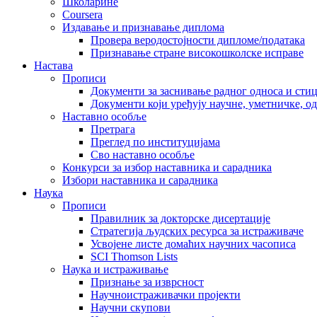
Школарине
Coursera
Издавање и признавање диплома
Провера веродостојности дипломе/података
Признавање стране високошколске исправе
Настава
Прописи
Документи за заснивање радног односа и сти
Документи који уређују научне, уметничке, о
Наставно особље
Претрага
Преглед по институцијама
Сво наставно особље
Конкурси за избор наставника и сарадника
Избори наставника и сарадника
Наука
Прописи
Правилник за докторске дисертације
Стратегија људских ресурса за истраживаче
Усвојене листе домаћих научних часописа
SCI Thomson Lists
Наука и истраживање
Признање за изврсност
Научноистраживачки пројекти
Научни скупови