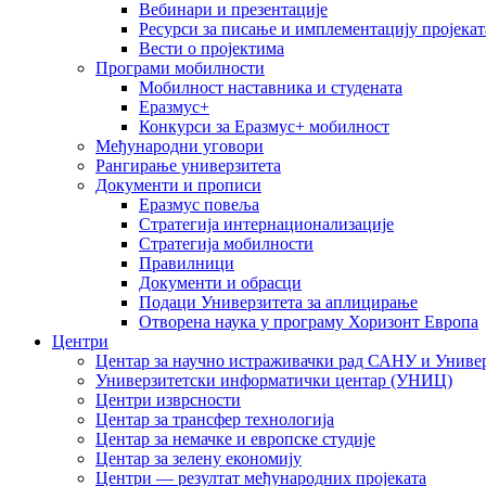
Вебинари и презентације
Ресурси за писање и имплементацију пројекат
Вести о пројектима
Програми мобилности
Мобилност наставника и студената
Еразмус+
Конкурси за Еразмус+ мобилност
Међународни уговори
Рангирање универзитета
Документи и прописи
Еразмус повеља
Стратегија интернационализације
Стратегија мобилности
Правилници
Документи и обрасци
Подаци Универзитета за аплицирање
Отворена наука у програму Хоризонт Европа
Центри
Центар за научно истраживачки рад САНУ и Универ
Универзитетски информатички центар (УНИЦ)
Центри изврсности
Центар за трансфер технологија
Центар за немачке и европске студије
Центар за зелену економију
Центри — резултат међународних пројеката