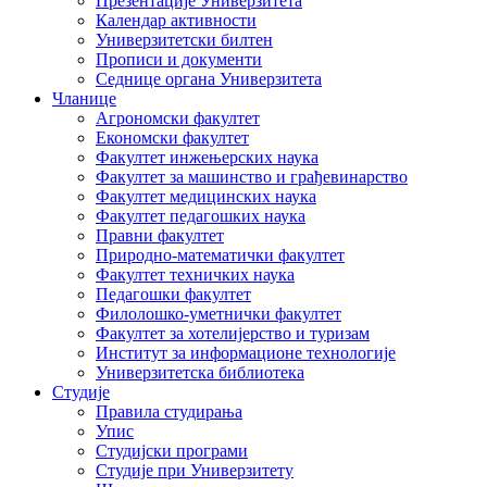
Презентације Универзитета
Календар активности
Универзитетски билтен
Прописи и документи
Седнице органа Универзитета
Чланице
Агрономски факултет
Економски факултет
Факултет инжењерских наука
Факултет за машинство и грађевинарство
Факултет медицинских наука
Факултет педагошких наука
Правни факултет
Природно-математички факултет
Факултет техничких наука
Педагошки факултет
Филолошко-уметнички факултет
Факултет за хотелијерство и туризам
Институт за информационе технологије
Универзитетска библиотека
Студије
Правила студирања
Упис
Студијски програми
Студије при Универзитету