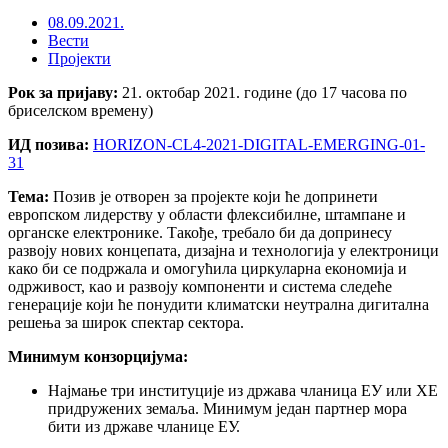
08.09.2021.
Вести
Пројекти
Рок за пријаву:
21. октобар 2021. године (до 17 часова по
бриселском времену)
ИД позива:
HORIZON-CL4-2021-DIGITAL-EMERGING-01-
31
Тема:
Позив је отворен за пројекте који ће допринети
европском лидерству у области флексибилне, штампане и
органске електронике. Такође, требало би да допринесу
развоју нових концепата, дизајна и технологија у електроници
како би се подржала и омогућила циркуларна економија и
одрживост, као и развоју компоненти и система следеће
генерације који ће понудити климатски неутрална дигитална
решења за широк спектар сектора.
Минимум конзорцијума:
Најмање три институције из држава чланица ЕУ или ХЕ
придружених земаља. Минимум један партнер мора
бити из државе чланице ЕУ.