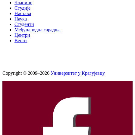
Чланице
Студије
Настава
Наука
Студенти
Међународна сарадња
Центри
Вести
Copyright © 2009–2026
Универзитет у Крагујевцу