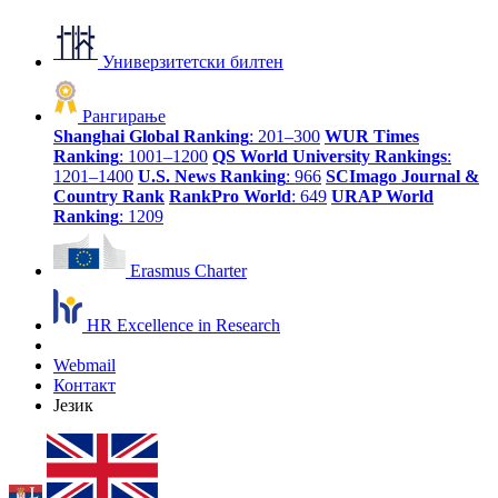
Универзитетски билтен
Рангирање
Shanghai Global Ranking
: 201–300
WUR Times
Ranking
: 1001–1200
QS World University Rankings
:
1201–1400
U.S. News Ranking
: 966
SCImago Journal &
Country Rank
RankPro World
: 649
URAP World
Ranking
: 1209
Erasmus Charter
HR Excellence in Research
Webmail
Контакт
Језик