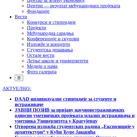
Центар за зелену економију
Центри — резултат међународних пројеката
Фондације
Вести
Конкурси и стипендије
Пројекти
Међународна сарадња
Конференције и скупови
Изложбе и концерти
Студентска дешавања
Остале вести
Летње школе и универзитети
Медији о нама
Фото галерија
☰
АКТУЕЛНО:
DAAD индивидуалне стипендије за студенте и
истраживаче
ЈАВНИ ПОЗИВ за пријаву научноистраживачких
односно уметничких пројеката младих истраживача и
уметника Универзитета у Крагујевцу
Отворена изложба студентских радова „Експозиције у
архитектури“ у Кући Ђуре Јакшића