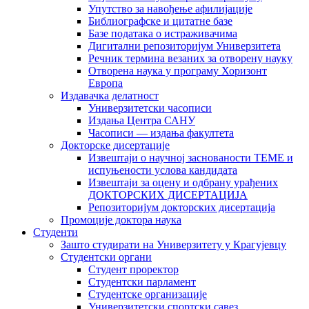
Упутство за навођење афилијације
Библиографске и цитатне базе
Базе података о истраживачима
Дигитални репозиторијум Универзитета
Рeчник термина везаних за отворену науку
Отворена наука у програму Хоризонт
Европа
Издавачка делатност
Универзитетски часописи
Издања Центра САНУ
Часописи — издања факултета
Докторске дисертације
Извештаји о научној заснованости ТЕМЕ и
испуњености услова кандидата
Извештаји за оцену и одбрану урађених
ДОКТОРСКИХ ДИСЕРТАЦИЈА
Репозиторијум докторских дисертација
Промоције доктора наука
Студенти
Зашто студирати на Универзитету у Крагујевцу
Студентски органи
Студент проректор
Студентски парламент
Студентске организације
Универзитетски спортски савез