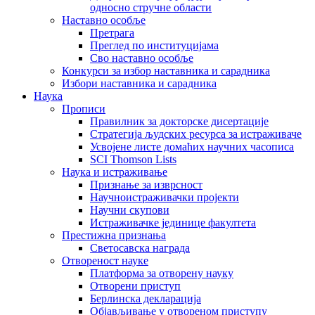
односно стручне области
Наставно особље
Претрага
Преглед по институцијама
Сво наставно особље
Конкурси за избор наставника и сарадника
Избори наставника и сарадника
Наука
Прописи
Правилник за докторске дисертације
Стратегија људских ресурса за истраживаче
Усвојене листе домаћих научних часописа
SCI Thomson Lists
Наука и истраживање
Признање за изврсност
Научноистраживачки пројекти
Научни скупови
Истраживачке јединице факултета
Престижна признања
Светосавска награда
Отвореност науке
Платформа за отворену науку
Отворени приступ
Берлинска декларација
Објављивање у отвореном приступу