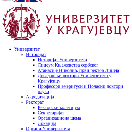
Универзитет
Историјат
Историјат Универзитета
Лицеум Књажевства сербског
Атанасије Николић, први ректор Лицеја
Досадашњи ректори Универзитета у
Крагујевцу
Професори емеритуси и Почасни доктори
наука
Акредитација
Ректорат
Ректорски колегијум
Секретаријат
Организациона шема
Локација
Органи Универзитета