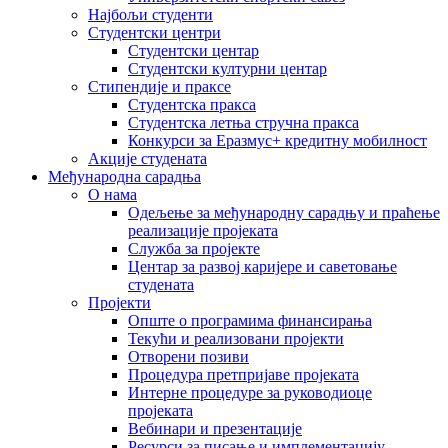
Најбољи студенти
Студентски центри
Студентски центар
Студентски културни центар
Стипендије и праксе
Студентска пракса
Студентска летња стручна пракса
Конкурси за Еразмус+ кредитну мобилност
Акције студената
Међународна сарадња
О нама
Одељење за међународну сарадњу и праћење
реализације пројеката
Служба за пројекте
Центар за развој каријере и саветовање
студената
Пројекти
Опште о програмима финансирања
Текући и реализовани пројекти
Отворени позиви
Процедура претпријаве пројеката
Интерне процедуре за руководиоце
пројеката
Вебинари и презентације
Ресурси за писање и имплементацију