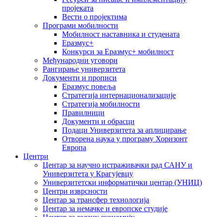
пројеката
Вести о пројектима
Програми мобилности
Мобилност наставника и студената
Еразмус+
Конкурси за Еразмус+ мобилност
Међународни уговори
Рангирање универзитета
Документи и прописи
Еразмус повеља
Стратегија интернационализације
Стратегија мобилности
Правилници
Документи и обрасци
Подаци Универзитета за аплицирање
Отворена наука у програму Хоризонт
Европа
Центри
Центар за научно истраживачки рад САНУ и
Универзитета у Крагујевцу
Универзитетски информатички центар (УНИЦ)
Центри изврсности
Центар за трансфер технологија
Центар за немачке и европске студије