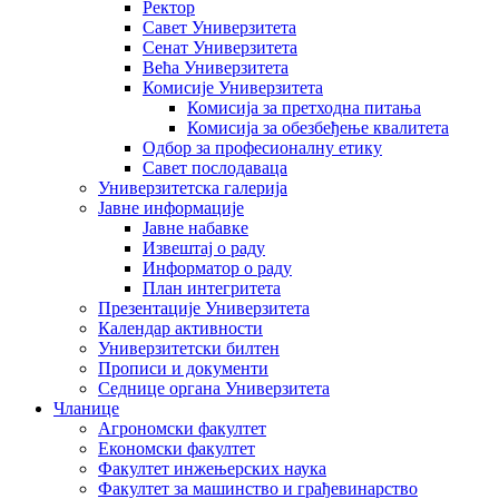
Ректор
Савет Универзитета
Сенат Универзитета
Већа Универзитета
Комисије Универзитета
Комисија за претходна питања
Комисија за обезбеђење квалитета
Одбор за професионалну етику
Савет послодаваца
Универзитетска галерија
Јавне информације
Јавне набавке
Извештај о раду
Информатор о раду
План интегритета
Презентације Универзитета
Календар активности
Универзитетски билтен
Прописи и документи
Седнице органа Универзитета
Чланице
Агрономски факултет
Економски факултет
Факултет инжењерских наука
Факултет за машинство и грађевинарство