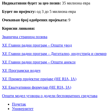
Индикативни буџет за цео позив:
35 милиона евра
Буџет по пројекту:
од 3 до 5 милиона евра
Очекиван број одобрених пројеката:
9
Корисни линкови:
Званична страница позива
ХЕ Главни радни програм – Општи увод
ХЕ Главни радни програм – Дигитално, индустрија и свемир
ХЕ Главни радни програм – Општи анекси
ХЕ Програмски водич
ХЕ Пример пројектне пријаве (HE RIA, IA)
ХЕ Евалуативни формулар (HE RIA, IA)
Општи модел уговора о додели бесповратних средстава
Почетак
Универзитет