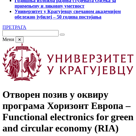
Годишња изложба радова студената Одсека за
примењену и ликовну уметност
Универзитет у Крагујевцу свечаном академијом
обележио јубилеј – 50 година постојања
ПРЕТРАГА
Мени
✕
Отворен позив у оквиру
програма Хоризонт Европа ‒
Functional electronics for green
and circular economy (RIA)