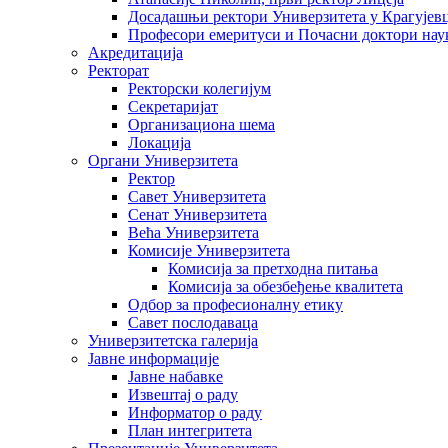
Досадашњи ректори Универзитета у Крагујев
Професори емеритуси и Почасни доктори нау
Акредитација
Ректорат
Ректорски колегијум
Секретаријат
Организациона шема
Локација
Органи Универзитета
Ректор
Савет Универзитета
Сенат Универзитета
Већа Универзитета
Комисије Универзитета
Комисија за претходна питања
Комисија за обезбеђење квалитета
Одбор за професионалну етику
Савет послодаваца
Универзитетска галерија
Јавне информације
Јавне набавке
Извештај о раду
Информатор о раду
План интегритета