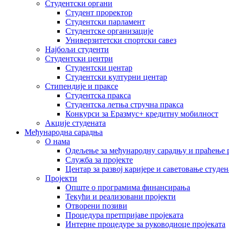
Студентски органи
Студент проректор
Студентски парламент
Студентске организације
Универзитетски спортски савез
Најбољи студенти
Студентски центри
Студентски центар
Студентски културни центар
Стипендије и праксе
Студентска пракса
Студентска летња стручна пракса
Конкурси за Еразмус+ кредитну мобилност
Акције студената
Међународна сарадња
О нама
Одељење за међународну сарадњу и праћење р
Служба за пројекте
Центар за развој каријере и саветовање студен
Пројекти
Опште о програмима финансирања
Текући и реализовани пројекти
Отворени позиви
Процедура претпријаве пројеката
Интерне процедуре за руководиоце пројеката