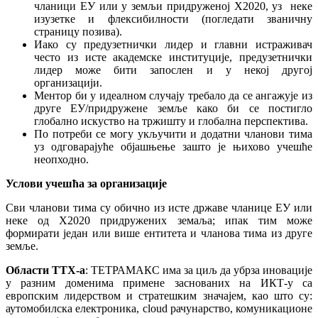
чланици ЕУ или у земљи придруженој Х2020, уз неке
изузетке и флексибилности (погледати званичну
страницу позива).
Иако су предузетнички лидер и главни истраживач
често из исте академске институције, предузетнички
лидер може бити запослен и у некој другој
организацији.
Ментор би у идеалном случају требало да се ангажује из
друге ЕУ/придружене земље како би се постигло
глобално искуство на тржишту и глобална перспектива.
По потреби се могу укључити и додатни чланови тима
уз одговарајуће објашњење зашто је њихово учешће
неопходно.
Услови учешћа за организације
Сви чланови тима су обично из исте државе чланице ЕУ или
неке од Х2020 придружених земаља; ипак тим може
формирати један или више ентитета и чланова тима из друге
земље.
Области TTX-а
: ТЕТРАМАКС има за циљ да убрза иновације
у разним доменима примене заснованих на ИКТ-у са
европским лидерством и стратешким значајем, као што су:
аутомобилска електроника, cloud рачунарство, комуникационе