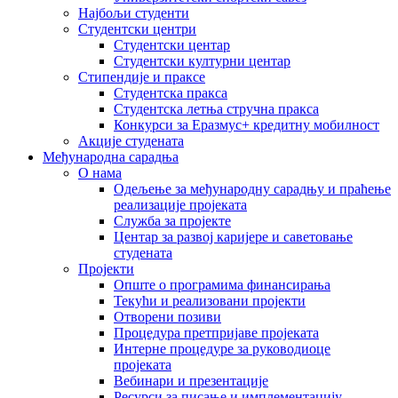
Најбољи студенти
Студентски центри
Студентски центар
Студентски културни центар
Стипендије и праксе
Студентска пракса
Студентска летња стручна пракса
Конкурси за Еразмус+ кредитну мобилност
Акције студената
Међународна сарадња
О нама
Одељење за међународну сарадњу и праћење
реализације пројеката
Служба за пројекте
Центар за развој каријере и саветовање
студената
Пројекти
Опште о програмима финансирања
Текући и реализовани пројекти
Отворени позиви
Процедура претпријаве пројеката
Интерне процедуре за руководиоце
пројеката
Вебинари и презентације
Ресурси за писање и имплементацију