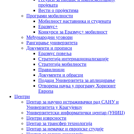
пројеката
Вести о пројектима
Програми мобилности
Мобилност наставника и студената
Еразмус+
Конкурси за Еразмус+ мобилност
Међународни уговори
Рангирање универзитета
Документи и прописи
Еразмус повеља
Стратегија интернационализације
Стратегија мобилности
Правилници
Документи и обрасци
Подаци Универзитета за аплицирање
Отворена наука у програму Хоризонт
Европа
Центри
Центар за научно истраживачки рад САНУ и
Универзитета у Крагујевцу
Универзитетски информатички центар (УНИЦ)
Центри изврсности
Центар за трансфер технологија
Центар за немачке и европске студије