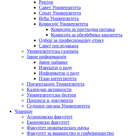
Ректор
Савет Универзитета
Сенат Универзитета
Већа Универзитета
Комисије Универзитета
Комисија за претходна питања
Комисија за обезбеђење квалитета
Одбор за професионалну етику
Савет послодаваца
Универзитетска галерија
Јавне информације
Јавне набавке
Извештај о раду
Информатор о раду
План интегритета
Презентације Универзитета
Календар активности
Универзитетски билтен
Прописи и документи
Седнице органа Универзитета
Чланице
Агрономски факултет
Економски факултет
Факултет инжењерских наука
Факултет за машинство и грађевинарство