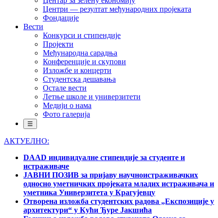
Центар за зелену економију
Центри — резултат међународних пројеката
Фондације
Вести
Конкурси и стипендије
Пројекти
Међународна сарадња
Конференције и скупови
Изложбе и концерти
Студентска дешавања
Остале вести
Летње школе и универзитети
Медији о нама
Фото галерија
☰
АКТУЕЛНО:
DAAD индивидуалне стипендије за студенте и
истраживаче
ЈАВНИ ПОЗИВ за пријаву научноистраживачких
односно уметничких пројеката младих истраживача и
уметника Универзитета у Крагујевцу
Отворена изложба студентских радова „Експозиције у
архитектури“ у Кући Ђуре Јакшића