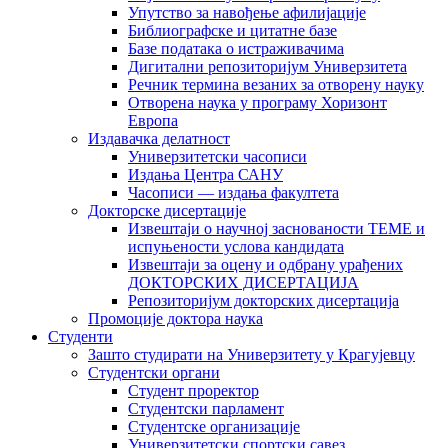
Упутство за навођење афилијације
Библиографске и цитатне базе
Базе података о истраживачима
Дигитални репозиторијум Универзитета
Рeчник термина везаних за отворену науку
Отворена наука у програму Хоризонт
Европа
Издавачка делатност
Универзитетски часописи
Издања Центра САНУ
Часописи — издања факултета
Докторске дисертације
Извештаји о научној заснованости ТЕМЕ и
испуњености услова кандидата
Извештаји за оцену и одбрану урађених
ДОКТОРСКИХ ДИСЕРТАЦИЈА
Репозиторијум докторских дисертација
Промоције доктора наука
Студенти
Зашто студирати на Универзитету у Крагујевцу
Студентски органи
Студент проректор
Студентски парламент
Студентске организације
Универзитетски спортски савез