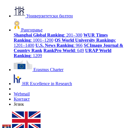
Универзитетски билтен
Рангирање
Shanghai Global Ranking
: 201–300
WUR Times
Ranking
: 1001–1200
QS World University Rankings
:
1201–1400
U.S. News Ranking
: 966
SCImago Journal &
Country Rank
RankPro World
: 649
URAP World
Ranking
: 1209
Erasmus Charter
HR Excellence in Research
Webmail
Контакт
Језик