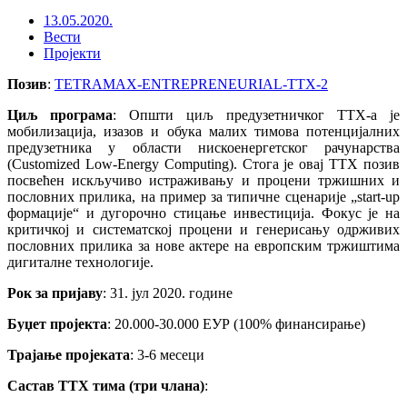
13.05.2020.
Вести
Пројекти
Позив
:
TETRAMAX-ENTREPRENEURIAL-TTX-2
Циљ програма
: Општи циљ предузетничког TTX-а је
мобилизација, изазов и обука малих тимова потенцијалних
предузетника у области нискоенергетског рачунарства
(Customized Low-Energy Computing). Стога је овај TTX позив
посвећен искључиво истраживању и процени тржишних и
пословних прилика, на пример за типичне сценарије „start-up
формације“ и дугорочно стицање инвестиција. Фокус је на
критичкој и систематској процени и генерисању одрживих
пословних прилика за нове актере на европским тржиштима
дигиталне технологије.
Рок за пријаву
: 31. јул 2020. године
Буџет пројекта
: 20.000-30.000 ЕУР (100% финансирање)
Трајање пројеката
: 3-6 месеци
Састав TTX тима (три члана)
: