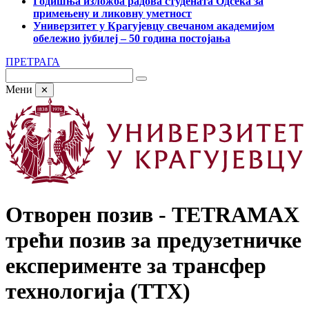
Годишња изложба радова студената Одсека за
примењену и ликовну уметност
Универзитет у Крагујевцу свечаном академијом
обележио јубилеј – 50 година постојања
ПРЕТРАГА
Мени
✕
Отворен позив - TETRAMAX
трећи позив за предузетничке
експерименте за трансфер
технологија (TTX)