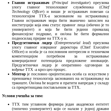
Главни истраживач
(
Principal investigator
) преузима
улогу главног технолошког службеника (
Chief
Technology Officer
) и виши је истраживач повезан са
технологијом TTX-а заснованом на истраживању.
Главни истраживач мора бити званично запослен на
институцији која има статус правног лица (обично је то
универзитет) и која ће бити једини прималац
финансијске подршке, и он/она ће бити формални
подносилац пријаве на TTX-у и.
Предузетнички лидер
(
Entrepreneurial lead
) преузима
улогу главног извршног директора (Chief Executive
Officer) и особа је са пословним интересом и техничком
компетенцијом потребном за истраживање
комерцијалног потенцијала предложене иновације.
Предузетнички лидер је оперативно одговоран за
вођење TTX -а кроз цео процес.
Ментор
је пословно оријентисана особа са искуством у
преношењу технологија заснованих на истраживању на
тржиште. Он/она ће водити и пратити напредак у складу
са прекретницама постављеним за TTX.
Услови учешћа за тим:
TTX тим углавном формира један академски ентитет
(типично универзитет) који се налази у једној држави