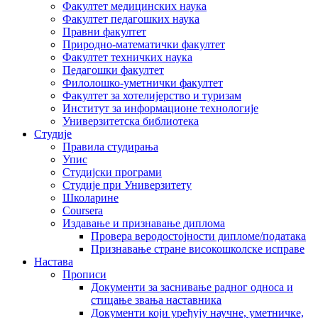
Факултет медицинских наука
Факултет педагошких наука
Правни факултет
Природно-математички факултет
Факултет техничких наука
Педагошки факултет
Филолошко-уметнички факултет
Факултет за хотелијерство и туризам
Институт за информационе технологије
Универзитетска библиотека
Студије
Правила студирања
Упис
Студијски програми
Студије при Универзитету
Школарине
Coursera
Издавање и признавање диплома
Провера веродостојности дипломе/података
Признавање стране високошколске исправе
Настава
Прописи
Документи за заснивање радног односа и
стицање звања наставника
Документи који уређују научне, уметничке,