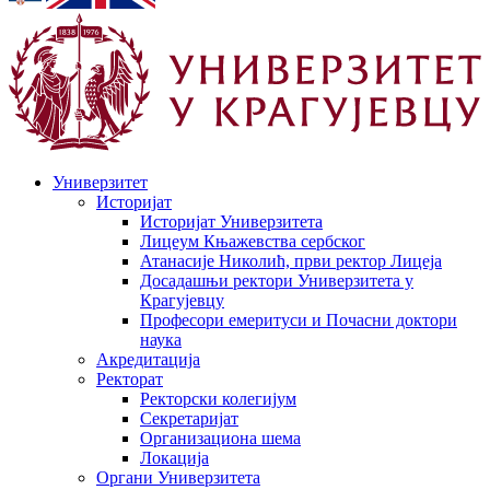
Универзитет
Историјат
Историјат Универзитета
Лицеум Књажевства сербског
Атанасије Николић, први ректор Лицеја
Досадашњи ректори Универзитета у
Крагујевцу
Професори емеритуси и Почасни доктори
наука
Акредитација
Ректорат
Ректорски колегијум
Секретаријат
Организациона шема
Локација
Органи Универзитета