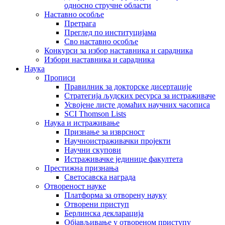
односно стручне области
Наставно особље
Претрага
Преглед по институцијама
Сво наставно особље
Конкурси за избор наставника и сарадника
Избори наставника и сарадника
Наука
Прописи
Правилник за докторске дисертације
Стратегија људских ресурса за истраживаче
Усвојене листе домаћих научних часописа
SCI Thomson Lists
Наука и истраживање
Признање за изврсност
Научноистраживачки пројекти
Научни скупови
Истраживачке јединице факултета
Престижна признања
Светосавска награда
Отвореност науке
Платформа за отворену науку
Отворени приступ
Берлинска декларација
Објављивање у отвореном приступу