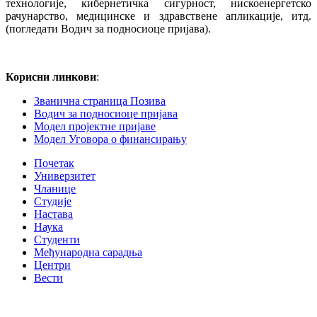
технологије, кибернетичка сигурност, нискоенергетско
рачунарство, медицинске и здравствене апликације, итд.
(погледати Водич за подносиоце пријава).
Корисни линкови
:
Званична страница Позива
Водич за подносиоце пријава
Модел пројектне пријаве
Модел Уговора о финансирању
Почетак
Универзитет
Чланице
Студије
Настава
Наука
Студенти
Међународна сарадња
Центри
Вести