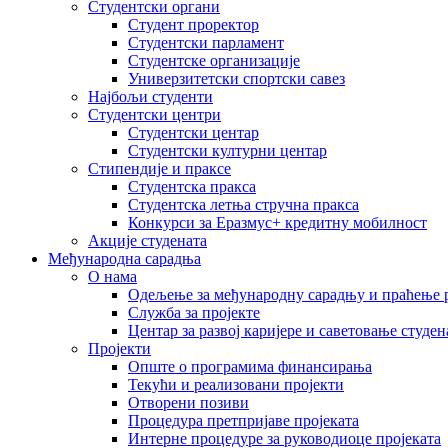
Студентски органи
Студент проректор
Студентски парламент
Студентске организације
Универзитетски спортски савез
Најбољи студенти
Студентски центри
Студентски центар
Студентски културни центар
Стипендије и праксе
Студентска пракса
Студентска летња стручна пракса
Конкурси за Еразмус+ кредитну мобилност
Акције студената
Међународна сарадња
О нама
Одељење за међународну сарадњу и праћење р
Служба за пројекте
Центар за развој каријере и саветовање студен
Пројекти
Опште о програмима финансирања
Текући и реализовани пројекти
Отворени позиви
Процедура претпријаве пројеката
Интерне процедуре за руководиоце пројеката