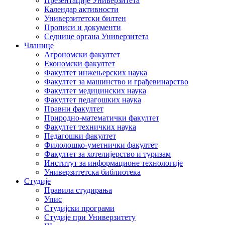
Презентације Универзитета
Календар активности
Универзитетски билтен
Прописи и документи
Седнице органа Универзитета
Чланице
Агрономски факултет
Економски факултет
Факултет инжењерских наука
Факултет за машинство и грађевинарство
Факултет медицинских наука
Факултет педагошких наука
Правни факултет
Природно-математички факултет
Факултет техничких наука
Педагошки факултет
Филолошко-уметнички факултет
Факултет за хотелијерство и туризам
Институт за информационе технологије
Универзитетска библиотека
Студије
Правила студирања
Упис
Студијски програми
Студије при Универзитету