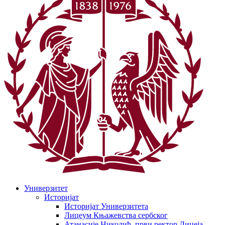
Универзитет
Историјат
Историјат Универзитета
Лицеум Књажевства сербског
Атанасије Николић, први ректор Лицеја