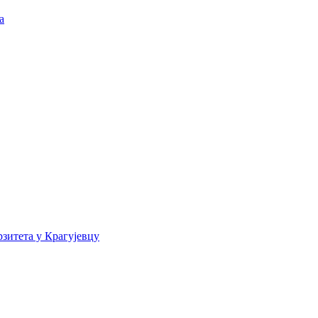
а
зитета у Крагујевцу