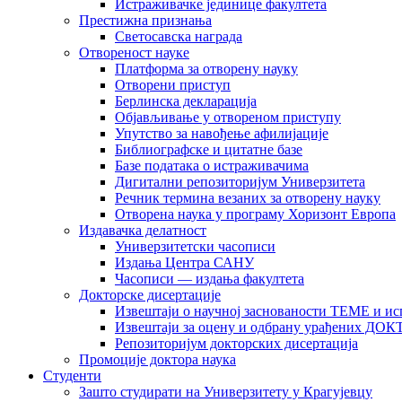
Истраживачке јединице факултета
Престижна признања
Светосавска награда
Отвореност науке
Платформа за отворену науку
Отворени приступ
Берлинска декларација
Објављивање у отвореном приступу
Упутство за навођење афилијације
Библиографске и цитатне базе
Базе података о истраживачима
Дигитални репозиторијум Универзитета
Рeчник термина везаних за отворену науку
Отворена наука у програму Хоризонт Европа
Издавачка делатност
Универзитетски часописи
Издања Центра САНУ
Часописи — издања факултета
Докторске дисертације
Извештаји о научној заснованости ТЕМЕ и ис
Извештаји за оцену и одбрану урађених
Репозиторијум докторских дисертација
Промоције доктора наука
Студенти
Зашто студирати на Универзитету у Крагујевцу