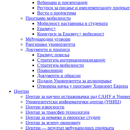
Вебинари и презентације
Ресурси за писање и имплементацију пројекат
Вести о пројектима
Програми мобилности
Мобилност наставника и студената
Еразмус+
Конкурси за Еразмус+ мобилност
Међународни уговори
Рангирање универзитета
Документи и прописи
Еразмус повеља
Стратегија интернационализације
Стратегија мобилности
Правилници
Документи и обрасци
Подаци Универзитета за аплицирање
Отворена наука у програму Хоризонт Европа
Центри
Центар за научно истраживачки рад САНУ и Универ
Универзитетски информатички центар (УНИЦ)
Центри изврсности
Центар за трансфер технологија
Центар за немачке и европске студије
Центар за зелену економију
Центри — резултат међународних пројеката