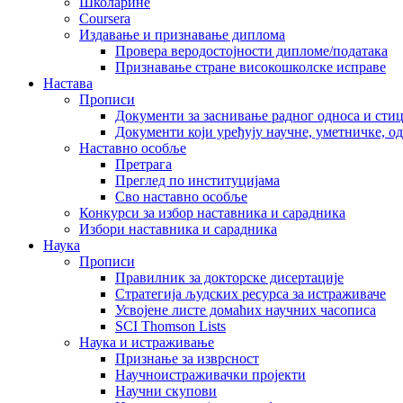
Школарине
Coursera
Издавање и признавање диплома
Провера веродостојности дипломе/података
Признавање стране високошколске исправе
Настава
Прописи
Документи за заснивање радног односа и сти
Документи који уређују научне, уметничке, о
Наставно особље
Претрага
Преглед по институцијама
Сво наставно особље
Конкурси за избор наставника и сарадника
Избори наставника и сарадника
Наука
Прописи
Правилник за докторске дисертације
Стратегија људских ресурса за истраживаче
Усвојене листе домаћих научних часописа
SCI Thomson Lists
Наука и истраживање
Признање за изврсност
Научноистраживачки пројекти
Научни скупови