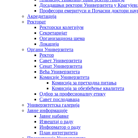
Досадашњи ректори Универзитета у Крагујев
Професори емеритуси и Почасни доктори нау
Акредитација
Ректорат
Ректорски колегијум
Секретаријат
Организациона шема
Локација
Органи Универзитета
Ректор
Савет Универзитета
Сенат Универзитета
Већа Универзитета
Комисије Универзитета
Комисија за претходна питања
Комисија за обезбеђење квалитета
Одбор за професионалну етику
Савет послодаваца
Универзитетска галерија
Јавне информације
Јавне набавке
Извештај о раду
Информатор о раду
План интегритета