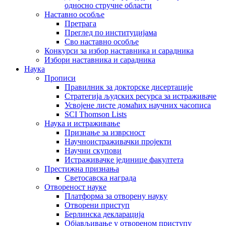
односно стручне области
Наставно особље
Претрага
Преглед по институцијама
Сво наставно особље
Конкурси за избор наставника и сарадника
Избори наставника и сарадника
Наука
Прописи
Правилник за докторске дисертације
Стратегија људских ресурса за истраживаче
Усвојене листе домаћих научних часописа
SCI Thomson Lists
Наука и истраживање
Признање за изврсност
Научноистраживачки пројекти
Научни скупови
Истраживачке јединице факултета
Престижна признања
Светосавска награда
Отвореност науке
Платформа за отворену науку
Отворени приступ
Берлинска декларација
Објављивање у отвореном приступу