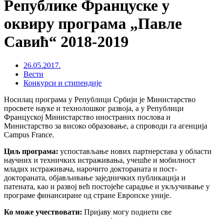
Републике Француске у
оквиру програма „Павле
Савић“ 2018-2019
26.05.2017.
Вести
Конкурси и стипендије
Носилац програма у Републици Србији је Министарство
просвете науке и технолошког развоја, а у Републици
Француској Министарство иностраних послова и
Министарство за високо образовање, а спроводи га агенција
Campus France.
Циљ програма:
успостављање нових партнерстава у области
научних и техничких истраживања, учешће и мобилност
младих истраживача, нарочито доктораната и пост-
доктораната, објављивање заједничких публикација и
патената, као и развој већ постојеће сарадње и укључивање у
програме финансиране од стране Европске уније.
Ко може учествовати:
Пријаву могу поднети све