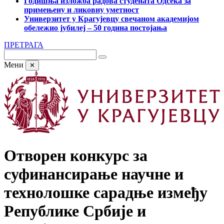
Годишња изложба радова студената Одсека за
примењену и ликовну уметност
Универзитет у Крагујевцу свечаном академијом
обележио јубилеј – 50 година постојања
ПРЕТРАГА
Мени
✕
Отворен конкурс за
суфинансирање научне и
технолошке сарадње између
Републике Србије и