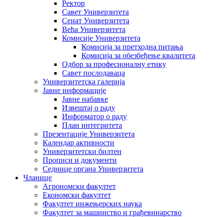
Ректор
Савет Универзитета
Сенат Универзитета
Већа Универзитета
Комисије Универзитета
Комисија за претходна питања
Комисија за обезбеђење квалитета
Одбор за професионалну етику
Савет послодаваца
Универзитетска галерија
Јавне информације
Јавне набавке
Извештај о раду
Информатор о раду
План интегритета
Презентације Универзитета
Календар активности
Универзитетски билтен
Прописи и документи
Седнице органа Универзитета
Чланице
Агрономски факултет
Економски факултет
Факултет инжењерских наука
Факултет за машинство и грађевинарство