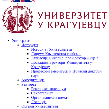
Универзитет
Историјат
Историјат Универзитета
Лицеум Књажевства сербског
Атанасије Николић, први ректор Лицеја
Досадашњи ректори Универзитета у
Крагујевцу
Професори емеритуси и Почасни доктори
наука
Акредитација
Ректорат
Ректорски колегијум
Секретаријат
Организациона шема
Локација
Органи Универзитета