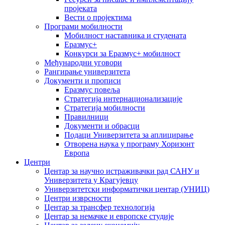
пројеката
Вести о пројектима
Програми мобилности
Мобилност наставника и студената
Еразмус+
Конкурси за Еразмус+ мобилност
Међународни уговори
Рангирање универзитета
Документи и прописи
Еразмус повеља
Стратегија интернационализације
Стратегија мобилности
Правилници
Документи и обрасци
Подаци Универзитета за аплицирање
Отворена наука у програму Хоризонт
Европа
Центри
Центар за научно истраживачки рад САНУ и
Универзитета у Крагујевцу
Универзитетски информатички центар (УНИЦ)
Центри изврсности
Центар за трансфер технологија
Центар за немачке и европске студије