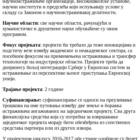
научноистраживаче организације, високошколске установе,
научни институти и предузећа који испуњавају услове у
складу са Законом о научноистраживакој делатности.
Научне области
: све научне области, рачунајући и
хуманистичке и друштвене науке обухваћене су овим
програмом.
Фокус пројеката
: пројекти би требало да теже иновацијама и
подстичу везе између академског и неакадемског сектора, са
посебним фокусом на примимењена истраживања и трансфер
технологије на индустријске области. Пројекти треба да
допринесу бољој интеграцији Србије у Европски систем за
истраживање из перспективе њеног приступања Европској
унији.
Трајање пројекта
: 2 године
Суфинансирање:
суфинансирање се односи на преузимање
трошкова на име путовања између две земље и боравка
истраживача ангажованих на заједничком пројекту. Сва друга
финансијска средства која су потребна за извршавање
заједничког пројекта морају бити обезбеђена из сопствених
средстава партнера или из других извора.
У пројектном циклусу 2016-2017 обе стране одобриле су буџет