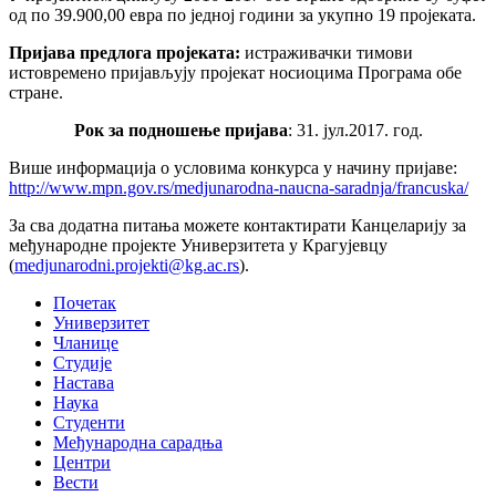
од по 39.900,00 евра по једној години за укупно 19 пројеката.
Пријава предлога пројеката
:
истраживачки тимови
истовремено пријављују пројекат носиоцима Програма обе
стране.
Рок за подношење пријава
: 31. јул.2017. год.
Више информација о условима конкурса у начину пријаве:
http://www.mpn.gov.rs/medjunarodna-naucna-saradnja/francuska/
За сва додатна питања можете контактирати Канцеларију за
међународне пројекте Универзитета у Крагујевцу
(
medjunarodni.projekti@kg.ac.rs
).
Почетак
Универзитет
Чланице
Студије
Настава
Наука
Студенти
Међународна сарадња
Центри
Вести