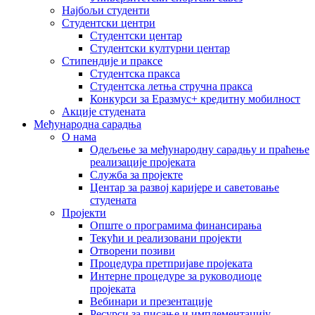
Најбољи студенти
Студентски центри
Студентски центар
Студентски културни центар
Стипендије и праксе
Студентска пракса
Студентска летња стручна пракса
Конкурси за Еразмус+ кредитну мобилност
Акције студената
Међународна сарадња
О нама
Одељење за међународну сарадњу и праћење
реализације пројеката
Служба за пројекте
Центар за развој каријере и саветовање
студената
Пројекти
Опште о програмима финансирања
Текући и реализовани пројекти
Отворени позиви
Процедура претпријаве пројеката
Интерне процедуре за руководиоце
пројеката
Вебинари и презентације
Ресурси за писање и имплементацију