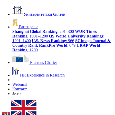
Универзитетски билтен
Рангирање
Shanghai Global Ranking
: 201–300
WUR Times
Ranking
: 1001–1200
QS World University Rankings
:
1201–1400
U.S. News Ranking
: 966
SCImago Journal &
Country Rank
RankPro World
: 649
URAP World
Ranking
: 1209
Erasmus Charter
HR Excellence in Research
Webmail
Контакт
Језик