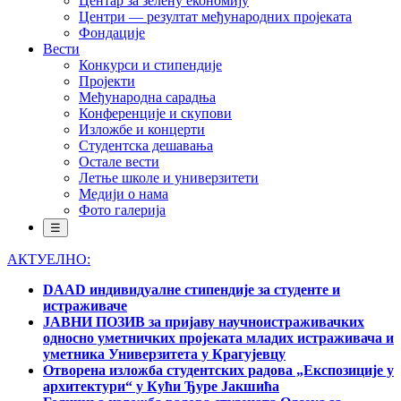
Центар за зелену економију
Центри — резултат међународних пројеката
Фондације
Вести
Конкурси и стипендије
Пројекти
Међународна сарадња
Конференције и скупови
Изложбе и концерти
Студентска дешавања
Остале вести
Летње школе и универзитети
Медији о нама
Фото галерија
☰
АКТУЕЛНО:
DAAD индивидуалне стипендије за студенте и
истраживаче
ЈАВНИ ПОЗИВ за пријаву научноистраживачких
односно уметничких пројеката младих истраживача и
уметника Универзитета у Крагујевцу
Отворена изложба студентских радова „Експозиције у
архитектури“ у Кући Ђуре Јакшића