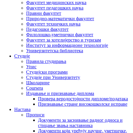
Факултет медицинских наука
Факултет педагошких наука
Правни факултет
Природно-математички факултет
Факултет техничких наука
Педагошки факултет
Филолошко-уметнички факултет
Факултет за хотелијерство и туризам
Институт за информационе технологије
Универзитетска библиотека
Студије
Правила студирања
Упис
Студијски програми
Студије при Универзитету
Школарине
Coursera
Издавање и признавање диплома
Провера веродостојности дипломе/података
Признавање стране високошколске исправе
Настава
Прописи
Документи за заснивање радног односа и
стицање звања наставника
Документи који уређују научне, уметничке,