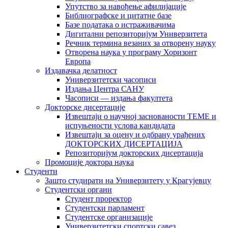
Упутство за навођење афилијације
Библиографске и цитатне базе
Базе података о истраживачима
Дигитални репозиторијум Универзитета
Рeчник термина везаних за отворену науку
Отворена наука у програму Хоризонт
Европа
Издавачка делатност
Универзитетски часописи
Издања Центра САНУ
Часописи — издања факултета
Докторске дисертације
Извештаји о научној заснованости ТЕМЕ и
испуњености услова кандидата
Извештаји за оцену и одбрану урађених
ДОКТОРСКИХ ДИСЕРТАЦИЈА
Репозиторијум докторских дисертација
Промоције доктора наука
Студенти
Зашто студирати на Универзитету у Крагујевцу
Студентски органи
Студент проректор
Студентски парламент
Студентске организације
Универзитетски спортски савез