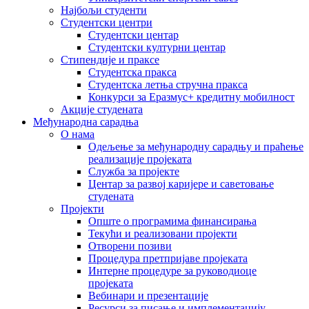
Најбољи студенти
Студентски центри
Студентски центар
Студентски културни центар
Стипендије и праксе
Студентска пракса
Студентска летња стручна пракса
Конкурси за Еразмус+ кредитну мобилност
Акције студената
Међународна сарадња
О нама
Одељење за међународну сарадњу и праћење
реализације пројеката
Служба за пројекте
Центар за развој каријере и саветовање
студената
Пројекти
Опште о програмима финансирања
Текући и реализовани пројекти
Отворени позиви
Процедура претпријаве пројеката
Интерне процедуре за руководиоце
пројеката
Вебинари и презентације
Ресурси за писање и имплементацију