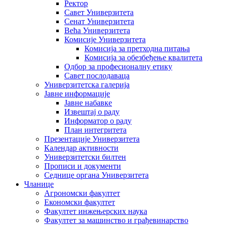
Ректор
Савет Универзитета
Сенат Универзитета
Већа Универзитета
Комисије Универзитета
Комисија за претходна питања
Комисија за обезбеђење квалитета
Одбор за професионалну етику
Савет послодаваца
Универзитетска галерија
Јавне информације
Јавне набавке
Извештај о раду
Информатор о раду
План интегритета
Презентације Универзитета
Календар активности
Универзитетски билтен
Прописи и документи
Седнице органа Универзитета
Чланице
Агрономски факултет
Економски факултет
Факултет инжењерских наука
Факултет за машинство и грађевинарство