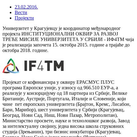
23.02.2016.
Вести
Пројекти
Универзитет у Крагујевцу је координатор међународног
пројекта ИНСТИТУЦИОНАЛНИ ОКВИР ЗА РАЗВОЈ
ТРЕЋЕ МИСИЈЕ УНИВЕРЗИТЕТА У СРБИЈИ - ИФ4ТМ чија
је реализација започета 15. октобра 2015. године а трајаће до
октобра 2018. године.
Пројекат се кофинансира у оквиру ЕРАСМУС ПЛУС
програма Европске уније, у износу од 966.510 ЕУР-а, а
реализује у конзорцијуму од 18 партнера из Србије, Велике
Британије, Аустрије, Португала, Италије и Словеније, који
чине пет европских универзитета (Брајтон, Кремс, Лисабон,
Бари, Марибор), шест универзитета у Србији (Крагујевац,
Београд, Нови Сад, Ниш, Нови Пазар, Метрополитан),
Министарство просвете, науке и технолошког развоја, Завод
за интелектуалну својину, једна висока школа струковних
студија (Зрењанин), три бизнис инкубатора (Крагујевац,