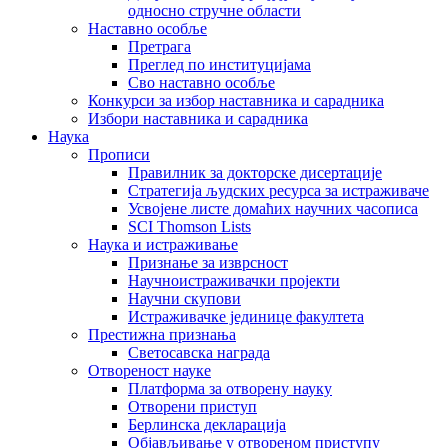
односно стручне области
Наставно особље
Претрага
Преглед по институцијама
Сво наставно особље
Конкурси за избор наставника и сарадника
Избори наставника и сарадника
Наука
Прописи
Правилник за докторске дисертације
Стратегија људских ресурса за истраживаче
Усвојене листе домаћих научних часописа
SCI Thomson Lists
Наука и истраживање
Признање за изврсност
Научноистраживачки пројекти
Научни скупови
Истраживачке јединице факултета
Престижна признања
Светосавска награда
Отвореност науке
Платформа за отворену науку
Отворени приступ
Берлинска декларација
Објављивање у отвореном приступу