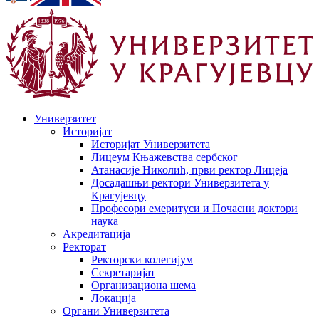
Универзитет
Историјат
Историјат Универзитета
Лицеум Књажевства сербског
Атанасије Николић, први ректор Лицеја
Досадашњи ректори Универзитета у
Крагујевцу
Професори емеритуси и Почасни доктори
наука
Акредитација
Ректорат
Ректорски колегијум
Секретаријат
Организациона шема
Локација
Органи Универзитета