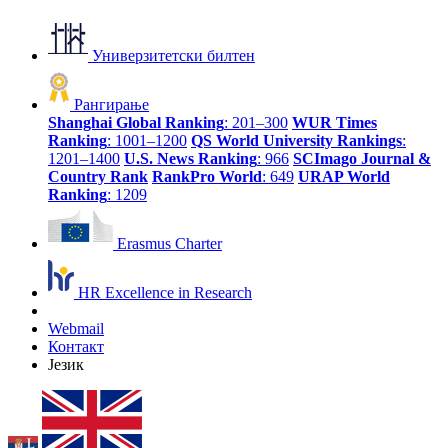
Универзитетски билтен
Рангирање
Shanghai Global Ranking
: 201–300
WUR Times
Ranking
: 1001–1200
QS World University Rankings
:
1201–1400
U.S. News Ranking
: 966
SCImago Journal &
Country Rank
RankPro World
: 649
URAP World
Ranking
: 1209
Erasmus Charter
HR Excellence in Research
Webmail
Контакт
Језик