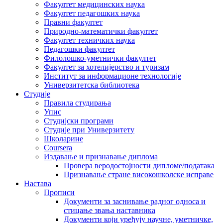
Факултет медицинских наука
Факултет педагошких наука
Правни факултет
Природно-математички факултет
Факултет техничких наука
Педагошки факултет
Филолошко-уметнички факултет
Факултет за хотелијерство и туризам
Институт за информационе технологије
Универзитетска библиотека
Студије
Правила студирања
Упис
Студијски програми
Студије при Универзитету
Школарине
Coursera
Издавање и признавање диплома
Провера веродостојности дипломе/података
Признавање стране високошколске исправе
Настава
Прописи
Документи за заснивање радног односа и
стицање звања наставника
Документи који уређују научне, уметничке,