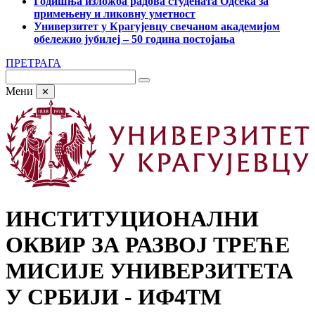
Годишња изложба радова студената Одсека за
примењену и ликовну уметност
Универзитет у Крагујевцу свечаном академијом
обележио јубилеј – 50 година постојања
ПРЕТРАГА
Мени
✕
ИНСТИТУЦИОНАЛНИ
ОКВИР ЗА РАЗВОЈ ТРЕЋЕ
МИСИЈЕ УНИВЕРЗИТЕТА
У СРБИЈИ - ИФ4ТМ