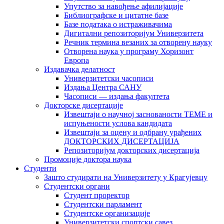
Упутство за навођење афилијације
Библиографске и цитатне базе
Базе података о истраживачима
Дигитални репозиторијум Универзитета
Рeчник термина везаних за отворену науку
Отворена наука у програму Хоризонт
Европа
Издавачка делатност
Универзитетски часописи
Издања Центра САНУ
Часописи — издања факултета
Докторске дисертације
Извештаји о научној заснованости ТЕМЕ и
испуњености услова кандидата
Извештаји за оцену и одбрану урађених
ДОКТОРСКИХ ДИСЕРТАЦИЈА
Репозиторијум докторских дисертација
Промоције доктора наука
Студенти
Зашто студирати на Универзитету у Крагујевцу
Студентски органи
Студент проректор
Студентски парламент
Студентске организације
Универзитетски спортски савез