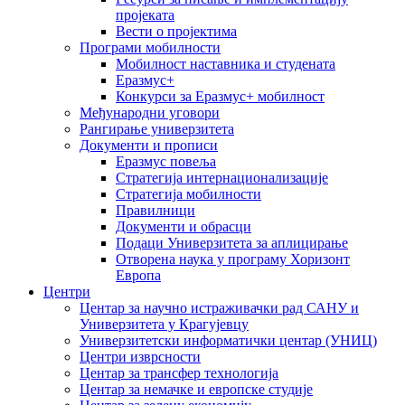
пројеката
Вести о пројектима
Програми мобилности
Мобилност наставника и студената
Еразмус+
Конкурси за Еразмус+ мобилност
Међународни уговори
Рангирање универзитета
Документи и прописи
Еразмус повеља
Стратегија интернационализације
Стратегија мобилности
Правилници
Документи и обрасци
Подаци Универзитета за аплицирање
Отворена наука у програму Хоризонт
Европа
Центри
Центар за научно истраживачки рад САНУ и
Универзитета у Крагујевцу
Универзитетски информатички центар (УНИЦ)
Центри изврсности
Центар за трансфер технологија
Центар за немачке и европске студије