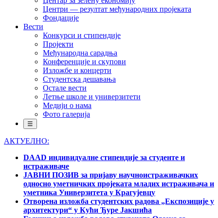
Центар за зелену економију
Центри — резултат међународних пројеката
Фондације
Вести
Конкурси и стипендије
Пројекти
Међународна сарадња
Конференције и скупови
Изложбе и концерти
Студентска дешавања
Остале вести
Летње школе и универзитети
Медији о нама
Фото галерија
☰
АКТУЕЛНО:
DAAD индивидуалне стипендије за студенте и
истраживаче
ЈАВНИ ПОЗИВ за пријаву научноистраживачких
односно уметничких пројеката младих истраживача и
уметника Универзитета у Крагујевцу
Отворена изложба студентских радова „Експозиције у
архитектури“ у Кући Ђуре Јакшића