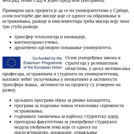
Београд, Нови Сад) и једно предузеће (Интранеа).
Примарни циљ пројекта је да се на универзитетима у Србији,
осим постојеће две мисије које се односе на образовање и
истраживања, развије и имплементира трећа мисија коју чине
три стуба развоја:
трансфер технологија и иновације,
континуирано учење,
друштвено одговорно понашање универзитета.
Осим унапређења закона и
стратегија у релевантним
областима, у циљу мотивисања
професора, истраживача и студената на универзитетима,
њиховог већег укључивања у иновативне и активности
трансфера знања, активности на пројекту су усмерене на
развој:
циљаних програма обука за јачање капацитета,
програма за подизање нивоа технолошке спремности
истраживања,
годишњих такмичења за најбољу студентску идеју,
препорука факултетима за унапређење студијских
модула увођењем тема који се односе на
предузетништво, иновације, управљање